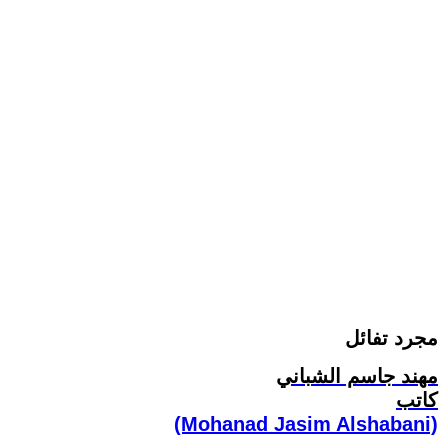
مجرد تفائل
مهند جاسم الشباني
كاتب
(Mohanad Jasim Alshabani)