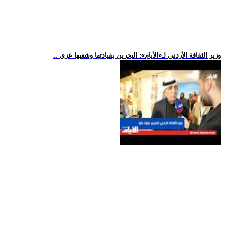
.. وزير الثقافة الأردني لـ«الأيام»: البحرين بقيادتها وشعبها عزي