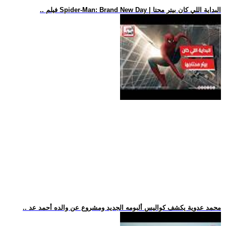
.. فيلم Spider-Man: Brand New Day | البداية اللي كان بيتر محتا
.. محمد عدوية يكشف كواليس ألبومه الجديد ومشروع عن والده أحمد عد