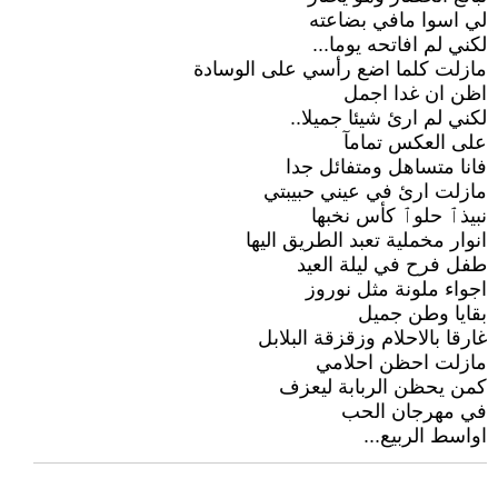
لي اسوا مافي بضاعته
لكني لم افاتحه يوما...
مازلت كلما اضع رأسي على الوسادة
اظن ان غدا اجمل
لكني لم ارئ شيئا جميلا..
على العكس تمامآ
فانا متساهل ومتفائل جدا
مازلت ارئ في عيني حبيبتي
نبيذٱ حلوٱ كأس نخبها
انوار مخملية تعبد الطريق اليها
طفل فرح في ليلة العيد
اجواء ملونة مثل نوروز
بقايا وطن جميل
غارقا بالاحلام وزقزقة البلابل
مازلت احظن احلامي
كمن يحظن الربابة ليعزف
في مهرجان الحب
اواسط الربيع...