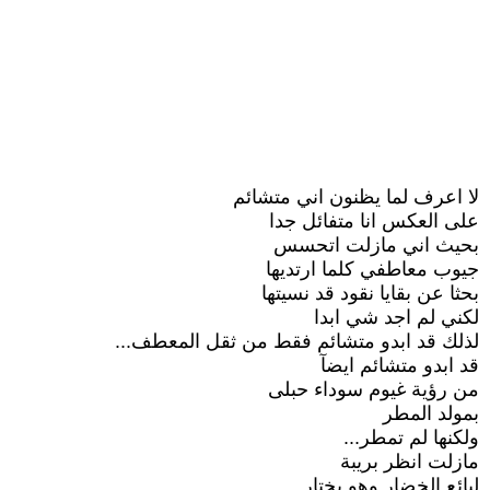
لا اعرف لما يظنون اني متشائم
على العكس انا متفائل جدا
بحيث اني مازلت اتحسس
جيوب معاطفي كلما ارتديها
بحثا عن بقايا نقود قد نسيتها
لكني لم اجد شي ابدا
لذلك قد ابدو متشائم فقط من ثقل المعطف...
قد ابدو متشائم ايضآ
من رؤية غيوم سوداء حبلى
بمولد المطر
ولكنها لم تمطر...
مازلت انظر بريبة
لبائع الخضار وهو يختار