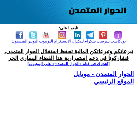
تابعونا على:
بودكاست
بنترست
تيلكرام
لينكدإن
الانستغرام
اليوتيوب
التويتر
الفيسبوك
تبرعاتكم وتبرعاتكن المالية تحفظ استقلال الحوار المتمدن،
فشاركونا في دعم استمرارية هذا الفضاء اليساري الحر
[اشترك في قناة ‫«الحوار المتمدن» على اليوتيوب]
الحوار المتمدن - موبايل
الموقع الرئيسي