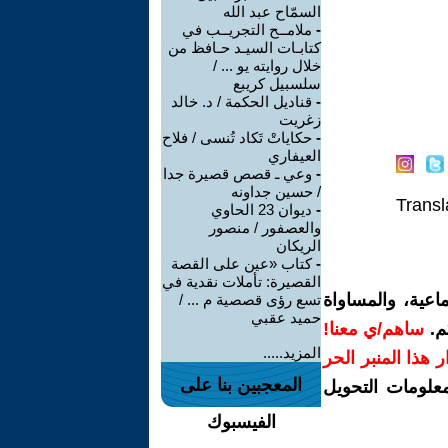
السمّاح عبد الله
-
ملامــح التجريــب في
كتابـات السيـد حـافظ من
خلال روايته يو ... /
سلسبيل كريبع
-
قناديل الحكمة / د. خالد
زغريت
-
حكاياتْ تَكاد تُنسى / فلاح
العيفاري
-
وعي ـ قصص قصيرة جدا
/ حسين جداونه
Transl
-
ديوان 23 الحاوي
والعصفور / منصور
الريكان
-
كتاب «عين على القصة
القصيرة: تأملات نقدية في
اعية، والمساواة
تسع رؤى قصصية م ... /
حميد عقبي
م.
ساهم/ي معنا!
المزيد.....
رار هذا المنبر الحر
المعجبين بنا على
معلومات التحويل
الفيسبوك