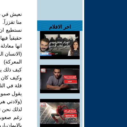
نعيش في غاب
منا تقززآ.
اخر الافلام
نستطيع ان 
حقيقيآ فيها،
انها معادل
(الانسان 
المعركة)
كيف ذلك يا
وكيف كان ن
قلة في الت
يقول صموي
(ولادتي ه
لذلك نحن تع
رغم صعوبة 
بالايمان،ا