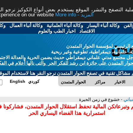
ة التصفح والنشر، الموقع يستخدم بعض أنواع الكوكيز نرجو النق
More info - المزيد
experience on our website
الفن
-
وكالة أنباء اليسار
-
وكالة أنباء العلمانية
-
وكالة أنباء العمال
-
وكا
الاقتصاد
-
اخبار الطب والعلوم
 الرئيسي لمؤسسة الحوار المتمدن
، علمانية، ديمقراطية، تطوعية وغير ربحية
ل مجتمع مدني علماني ديمقراطي حديث يضمن الحرية والعدالة الاجتم
حوار المتمدن على جائزة ابن رشد للفكر الحر والتى نالها أعلام في الفك
م مشاكل تقنية في تصفح الحوار المتمدن نرجو النقر هنا لاستخدام الموقع
كوردي
English
الاخبار
مراكز
الحوار المتمدن
باني
- خشوع في زمن الحيرة
 وتبرعاتكن المالية تحفظ استقلال الحوار المتمدن، فشاركونا 
استمرارية هذا الفضاء اليساري الحر