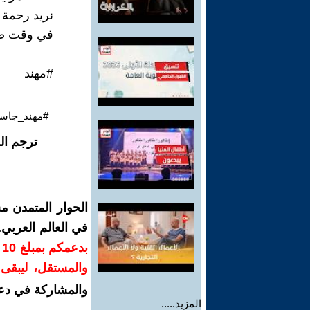
نريد رحمة ي
في وقت صار
#مهند
#مهند_جاسم
ترجم ال
الحوار المتمدن م
في العالم العربي
ب
والمستقل، ليبقى ص
والمشاركة في دع
المزيد.....