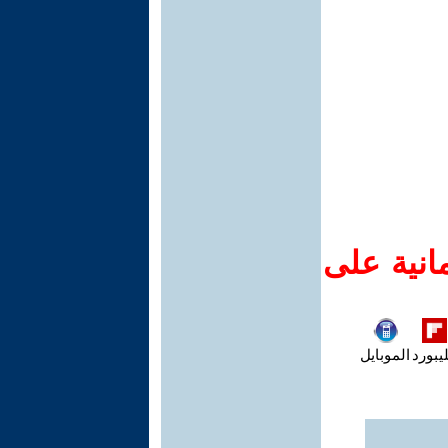
انية على
يبورد
الموبايل