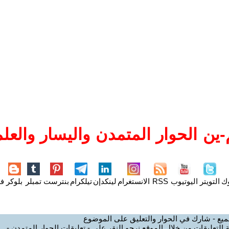
ين الحوار المتمدن واليسار والعلم
وك
التويتر
اليوتيوب
RSS
الانستغرام
لينكدإن
تيلكرام
بنترست
تمبلر
بلوكر
فل
ميع - شارك في الحوار والتعليق على الموضوع
 التعليقات من خلال الموقع نرجو النقر على - تعليقات الحوار المتمدن -