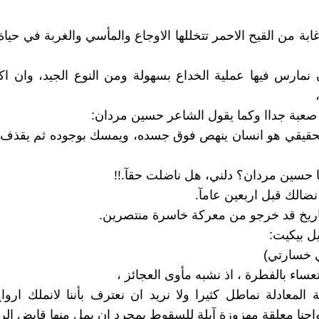
ة من القيح الاحمر تتخللها الاوجاع والمأسي والغربة في حياة 
نمارس فيها عملية الخداع بسهولة ومن النوع الجيد، وان ا
ة صعبة جداا وكما يقول الشاعر حسين مردان:
الحقيقي هو انسان ينهص فوق جسده، ويمسك بوجوده ثم يقذف
 حسين مردان؟ دلني، هل ناضلت حقآ.!!
ضالك قبل اربعين عامآ.
اريخ قد خرجو من معركة خاسرة منتصرين.
ل بيكيت:
ي خسارتي)
ساء بالفطرة ، اذ نشبه مأوى العجائز ،
المعادلة نماطل كثيرا ولا نريد ان نعترف بأننا لانملك ار
رواحنا معلقة مهزوزة آيلة للسقوط بمجرد ان يمل منها قابض الر