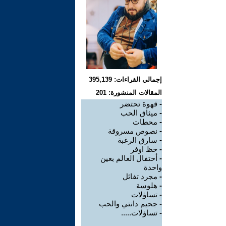
إجمالي القراءات: 395,139
المقالات المنشورة: 201
-
قهوة تحتضر
-
ميثاق الحب
-
محطات
-
نصوص مسروقة
-
سارق الرغبة
-
حظ اوفر
-
أحتفال العالم بعين
واحدة
-
مجرد تفائل
-
هلوسة
-
تساؤلات
-
جحيم دانتي والحب
-
تساؤلات.....