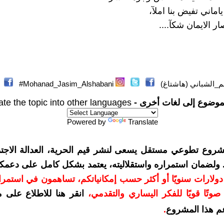
اماني تفيض بنا املآ،
 الايمان شكآ....
_الشباني (هاشتاغ)
Mohanad_Jasim_Alshabani#
موضوع إلى لغات أخرى -
ate the topic into other languages
Powered by
Translate
شروع تطوعي مستقل يسعى لنشر قيم الحرية، العدالة الاجتم
. ولضمان استمراره واستقلاليته، يعتمد بشكل كامل على دعمك
دعمكم بمبلغ 10 دولارات سنويًا أو أكثر حسب إمكانياتكم، تساهمون في استم
وتًا قويًا للفكر اليساري والتقدمي
،
انقر هنا للاطلاع على 
م هذا المشروع
.