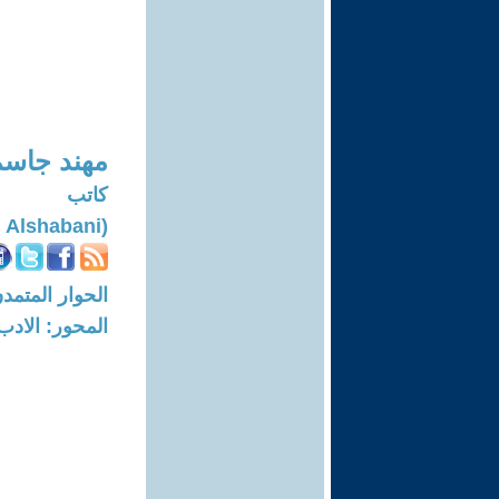
مهند جاسم
كاتب
(Mohanad Jasim Alshabani)
الحوار المتمدن-العدد: 7491 - 23
المحور: الادب