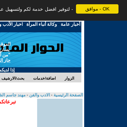
موافق - OK
لتوفير افضل خدمة لكم ولتسهيل عملي
أخبار عامة
-
وكالة أنباء المرأة
-
اخبار الأدب و
الموقع
يسارية
"من أج
حاز ال
إذا لديك
الزوار
اضافة/خدمات
بحث/الارشيف
الصفحة الرئيسية
-
الادب والفن
-
مهند جاسم الش
تبرعاتكم