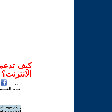
كيف تدعم-
الانترنت؟
تابعونا
على:
الفيسب
رأيكم مهم للج
للاطلاع وإضافة