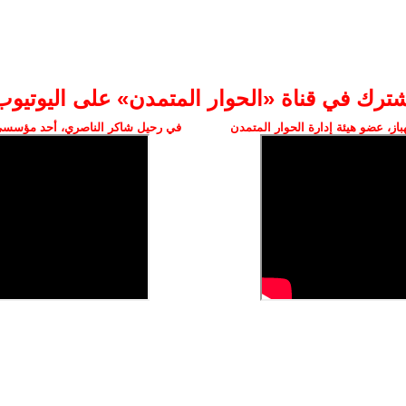
شترك في قناة «الحوار المتمدن» على اليوتيوب
ز، عضو هيئة إدارة الحوار المتمدن
في رحيل شاكر الناصري، أحد مؤسسي 