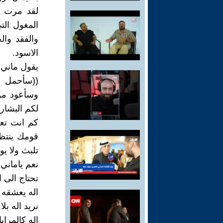
لقد مرت ع
المغول الت
والفقد وال
الاسود.
يقول ماني 
((سأحمل ن
وسأعود من
لكم البشار
كم انت تعي
قومك ينتظر
تلبث ولا ي
نعم ياماني
تحتاج الى ا
اله يعشقه ا
نريد اله بل
اله كالمراي