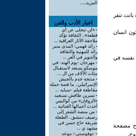
المزيد.....
باتت تنفر
اخبار الأدب والفن
-
«لن نتخلى عن أي
كون انسان
قطعة».. الثقافة تؤكد
ملاحقة الآثار العراقية ...
-
رائد فهمي: المدى منبر
رائد للمهنية والثقافة
والتنوير في العر ...
 نفسه في
-
مهرجان -يوم الهند- في
موسكو يستعد لاستقبال
مئات الآلاف من ال ...
-
منتجه خدم بالجيش
الإسرائيلي.. ما قصة حملة
مقاطعة فيلم -سبايد ...
-
نسرين طافش تستعيد
«الروقان» من كواليس
أحدث أعمالها الغنائية ...
-
من منصة الشعر إلى
رصيف دمشق.. الطفلة
شريفة حاج حسن في
واح مصفحة
مشهد ي ...
-
-نوفوستي-: موعد
وح.