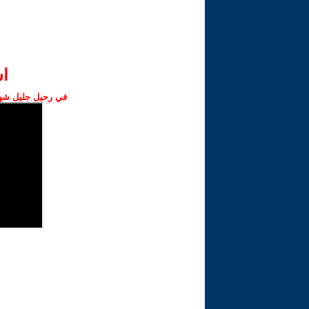
ا‫
في رحيل جليل شهبا