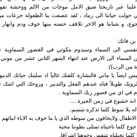
لينا عبر تاريخنا ضيق الامل موجات من الالم ووحشة تف
ي حولت حياتنا الى رماد ، لقد عصفت بنا الطفولة جرعات م
جوع، و شبابنا هو الاخر تلاقف حصته منها خوف ودم وانهار
بن فاتك:
فسي الى السماء وسيدوم مكوثي في القصور السماوية ع
 السماء الى الارض عند انتهاء الشهر الثاني عشر من موتي
ة من الرب)).
س ايضآ يا ماني فالبشارة كلفتك غاليآ اذ سلبتك حياتك الدني
ونك طويلآ فتاه عندهم الفعل والتدبير ، وروحك التي اشك ف
وم في اي من قصور ربك السماوية .
 انه خشوع في زمن الحيرة ....
له بلا سوط كلما تذكره تبتسم،
لاطفال ولايخافون من سوطه الذي يا ما خوف به الاباء ابنائهم
ا جوع كلما ناجيناه تمتلى بطوننا محبة
ا كلما تخيلناه تتنفس وجوهنا اشراقا.