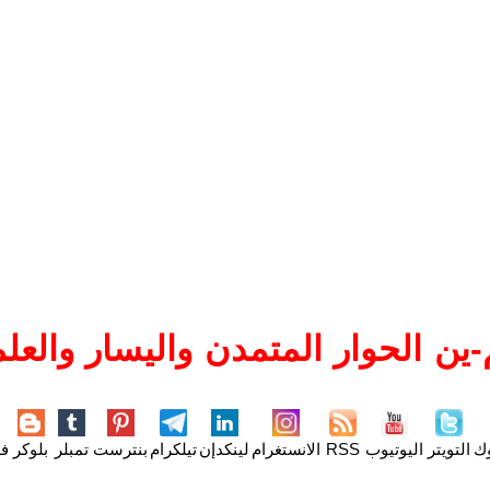
ين الحوار المتمدن واليسار والعلم
وك
التويتر
اليوتيوب
RSS
الانستغرام
لينكدإن
تيلكرام
بنترست
تمبلر
بلوكر
فل