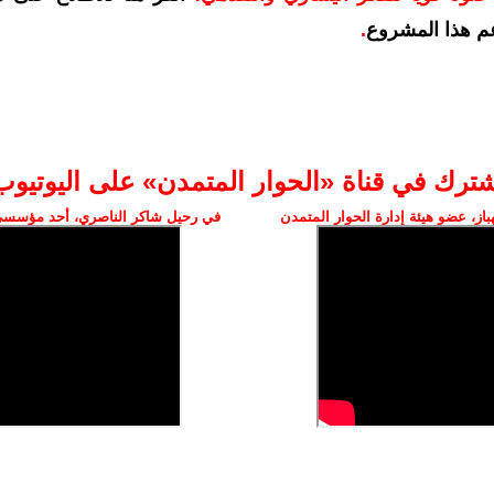
م هذا المشروع
.
شترك في قناة «الحوار المتمدن» على اليوتيوب
ز، عضو هيئة إدارة الحوار المتمدن
في رحيل شاكر الناصري، أحد مؤسسي 