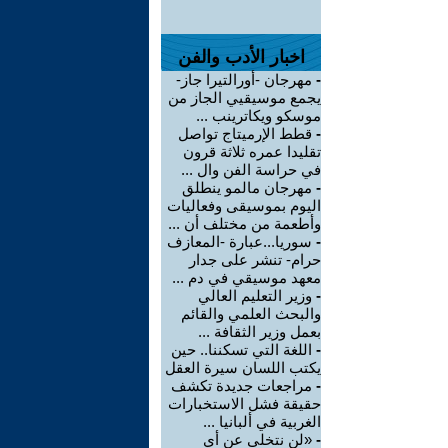
اخبار الأدب والفن
-
مهرجان -أورالتيرا جاز-
يجمع موسيقيي الجاز من
موسكو ويكاترينب ...
-
قطط الإرميتاج تواصل
تقليدا عمره ثلاثة قرون
في حراسة الفن وال ...
-
مهرجان مالمو ينطلق
اليوم بموسيقى وفعاليات
وأطعمة من مختلف أن ...
-
سوريا...عبارة -المعازف
حرام- تنشر على جدار
معهد موسيقي في دم ...
-
وزير التعليم العالي
والبحث العلمي والقائم
بعمل وزير الثقافة ...
-
اللغة التي تسكننا.. حين
يكتب اللسان سيرة العقل
-
مراجعات جديدة تكشف
حقيقة فشل الاستخبارات
الغربية في ألبانيا ...
-
«لن نتخلى عن أي