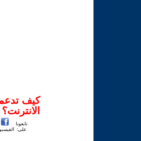
كيف تدعم-
الانترنت؟
تابعونا
على:
الفيسب