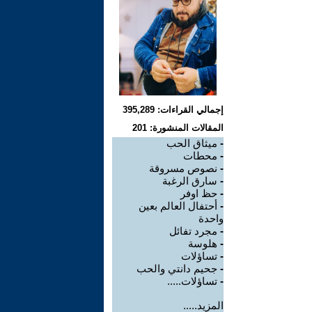
إجمالي القراءات: 395,289
المقالات المنشورة: 201
-
ميثاق الحب
-
محطات
-
نصوص مسروقة
-
سارق الرغبة
-
حظ اوفر
-
أحتفال العالم بعين
واحدة
-
مجرد تفائل
-
هلوسة
-
تساؤلات
-
جحيم دانتي والحب
-
تساؤلات.....
المزيد.....