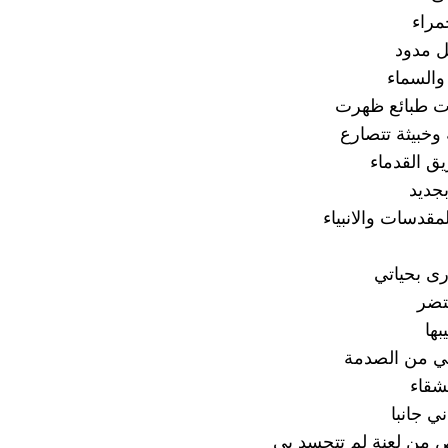
راء
 مدود
والسماء
رت طبائع ظهرت
 وخبيثة تتصارع
يق القدماء
جديد
قدسات والانبياء
رى بحياتي
حتضر
ها
تي من الصدمة
شقاء
ي جانبا
 من لعنة لم تتجسد بي