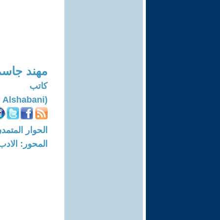
مهند جاسم
كاتب
(Mohanad Jasim Alshabani)
الحوار المتمدن-العدد: 7492 - 23
المحور: الادب