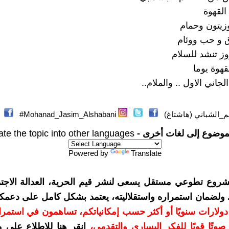
القهوة
زيتون وحمام
 و حب ووئام
وز تنشد للسلام
قهوة يوما
لجاني الاول .. والملام..
_الشباني (هاشتاغ)
Mohanad_Jasim_Alshabani#
موضوع إلى لغات أخرى -
ate the topic into other languages
Powered by
Translate
شروع تطوعي مستقل يسعى لنشر قيم الحرية، العدالة الاجتم
. ولضمان استمراره واستقلاليته، يعتمد بشكل كامل على دعمك
دعمكم بمبلغ 10 دولارات سنويًا أو أكثر حسب إمكانياتكم، تساهمون في استم
وتًا قويًا للفكر اليساري والتقدمي
،
انقر هنا للاطلاع على 