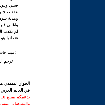
فبيني وبين 
عقد صلح و
وهدنة شوق
واغاني فير
لم تكذب ال
فنجانها هو ا
#مهند_جاسم
ترجم ال
الحوار المتمدن م
في العالم العربي
ب
والمستقل، ليبقى ص