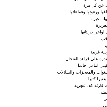
 عن كل مرة
ها ورغوتها وفقاعاتها
.. غير..
عريرة
اواخر جزيئاتها
قب
ب
قة غريبة
درة على قراءة الفنجان
لي امامي جاثما
نوات والمعجزات والسلالات
تغيرا كثيرا
ت قارئة كف غجرية
مضى
ى
ى