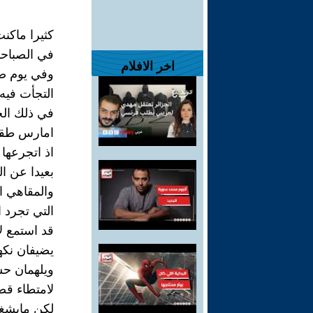
كثيرا ماكن
في الصباحا
اخر الافلام
وفي يوم ضب
التجأت فيه 
في ذلك ال
امارس طقو
اذ اتجرعها ك
بعيدا عن ا
والمقاهي 
التي تجرد 
قد استمع ل
يضيفان نكهة
ويلهمان ح
لامتطاء قص
لكن مايشغ