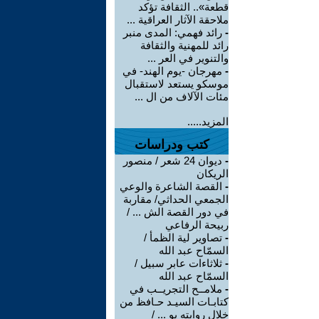
قطعة».. الثقافة تؤكد
ملاحقة الآثار العراقية ...
-
رائد فهمي: المدى منبر
رائد للمهنية والثقافة
والتنوير في العر ...
-
مهرجان -يوم الهند- في
موسكو يستعد لاستقبال
مئات الآلاف من ال ...
المزيد.....
كتب ودراسات
-
ديوان 24 شعر / منصور
الريكان
-
القصة الشاعرة والوعي
الجمعي الحداثي/ مقاربة
في دور القصة الش ... /
ربيحة الرفاعي
-
تصاوير لية الظمأ /
السمّاح عبد الله
-
ثلاثاءات عابر سبيل /
السمّاح عبد الله
-
ملامــح التجريــب في
كتابـات السيـد حـافظ من
خلال روايته يو ... /