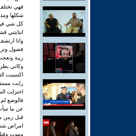
فهي تختلف
شكلها ومذاق
كل شي فيها.
انتابتني قش
وانا ارتشف 
فضول وتر
ريبة وتعج
وكاني بطري
اكتسبت الق
رايت مستقب
اختزلت الس
فالوضع لم ي
عن ما تنبأ
قبل زمن 
امراض شت
وموت وقتل