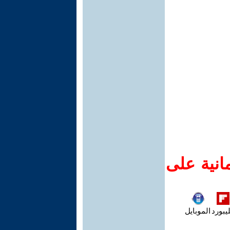
انية على
يبورد
الموبايل