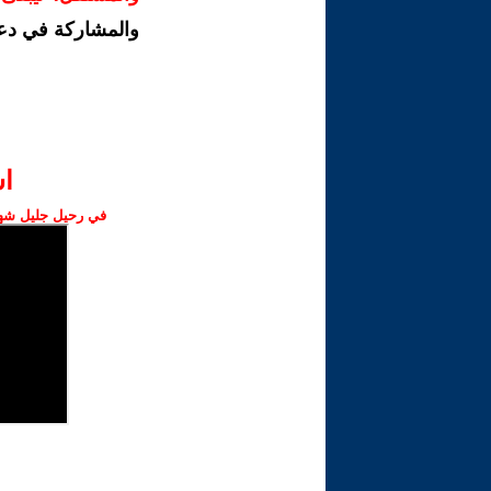
والمشاركة في دع
ا‫
في رحيل جليل شهبا