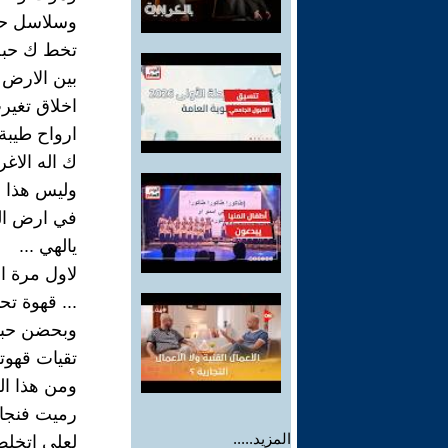
وسلاسل حم
تخط ك حبل
بين الارض 
اخلاق تغي
ارواح طيبة
ك اله الاغر
وليس هذا ب
في ارض الم
يالهي ...
لاول مرة ا
... قهوة ت
وبحضن حبيب
تقيات قهو
ومن هذا ال
رميت فنجان
المزيد.....
لعلي اتخلص