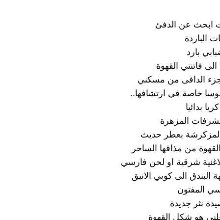
ت ابحث عن الدفئ
ت الباردة
ابي بارد
الى فاتنتي القهوة
جزء الدافى من مسكني
سا خاصة في ارتشافها..
ريا بدائيا
لشرفات المزهرة
المزكرشة بعطر حديث
القهوة من مذاقها الساحر
اغنية شرقية او لحن فارسي
 البندق الى كوبي الانيق
سي المفتون
يدة نثر جديدة
لني هو شكل القهوة