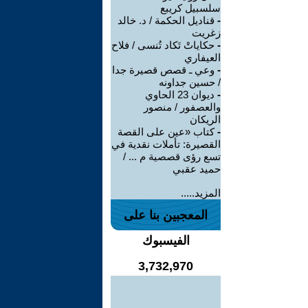
سلسبيل كريبع
-
قناديل الحكمة / د. خالد
زغريت
-
حكاياتْ تَكاد تُنسى / فلاح
العيفاري
-
وعي ـ قصص قصيرة جدا
/ حسين جداونه
-
ديوان 23 الحاوي
والعصفور / منصور
الريكان
-
كتاب «عين على القصة
القصيرة: تأملات نقدية في
تسع رؤى قصصية م ... /
حميد عقبي
المزيد.....
المعجبين بنا على
الفيسبوك
3,732,970