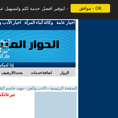
موافق - OK
لتوفير افضل خدمة لكم ولتسهيل عملي
أخبار عامة
-
وكالة أنباء المرأة
-
اخبار الأدب و
الموقع
يسارية
"من أج
حاز ال
إذا لديك
الزوار
اضافة/خدمات
بحث/الارشيف
الصفحة الرئيسية
-
الادب والفن
-
مهند جاسم الش
تبرعاتكم