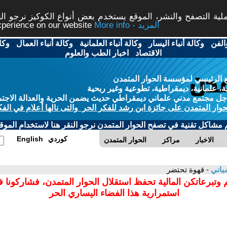
ة التصفح والنشر، الموقع يستخدم بعض أنواع الكوكيز نرجو النق
More info - المزيد
experience on our website
الفن
-
وكالة أنباء اليسار
-
وكالة أنباء العلمانية
-
وكالة أنباء العمال
-
وكا
الاقتصاد
-
اخبار الطب والعلوم
 الرئيسي لمؤسسة الحوار المتمدن
، علمانية، ديمقراطية، تطوعية وغير ربحية
ل مجتمع مدني علماني ديمقراطي حديث يضمن الحرية والعدالة الاجتم
حوار المتمدن على جائزة ابن رشد للفكر الحر والتى نالها أعلام في الفك
م مشاكل تقنية في تصفح الحوار المتمدن نرجو النقر هنا لاستخدام الموقع
كوردي
English
الاخبار
مراكز
الحوار المتمدن
باني
- قهوة تحتضر
 وتبرعاتكن المالية تحفظ استقلال الحوار المتمدن، فشاركونا 
استمرارية هذا الفضاء اليساري الحر