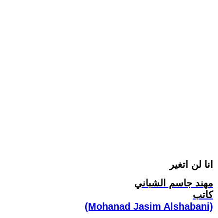
انا لن اتغير
مهند جاسم الشباني
كاتب
(Mohanad Jasim Alshabani)