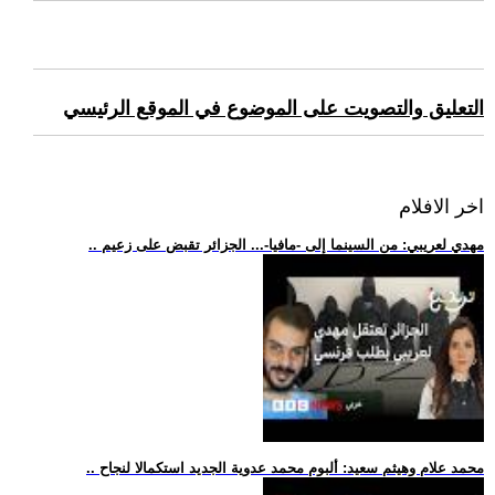
التعليق والتصويت على الموضوع في الموقع الرئيسي
اخر الافلام
.. مهدي لعريبي: من السينما إلى -مافيا-... الجزائر تقبض على زعيم
.. محمد علام وهيثم سعيد: ألبوم محمد عدوية الجديد استكمالا لنجاح