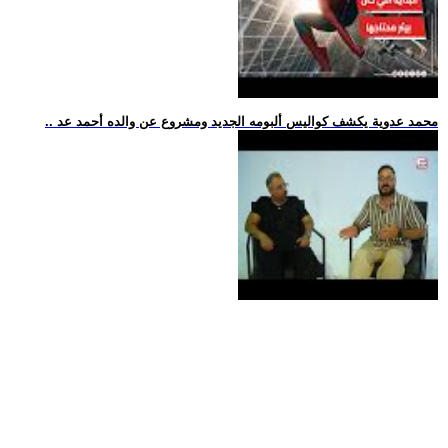
.. محمد عدوية يكشف كواليس ألبومه الجديد ومشروع عن والده أحمد عد