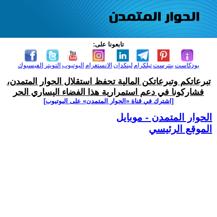
تابعونا على:
بودكاست
بنترست
تيلكرام
لينكدإن
الانستغرام
اليوتيوب
التويتر
الفيسبوك
تبرعاتكم وتبرعاتكن المالية تحفظ استقلال الحوار المتمدن،
فشاركونا في دعم استمرارية هذا الفضاء اليساري الحر
[اشترك في قناة ‫«الحوار المتمدن» على اليوتيوب]
الحوار المتمدن - موبايل
الموقع الرئيسي