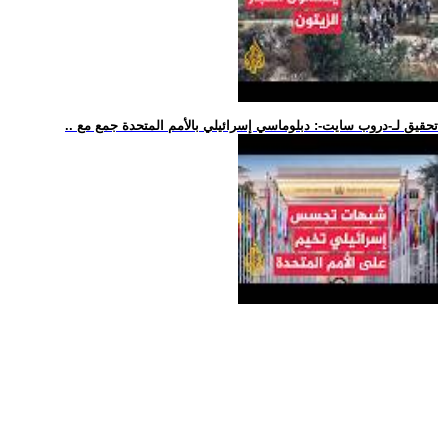
.. تحقيق لـ-دروب سايت-: دبلوماسي إسرائيلي بالأمم المتحدة جمع مع