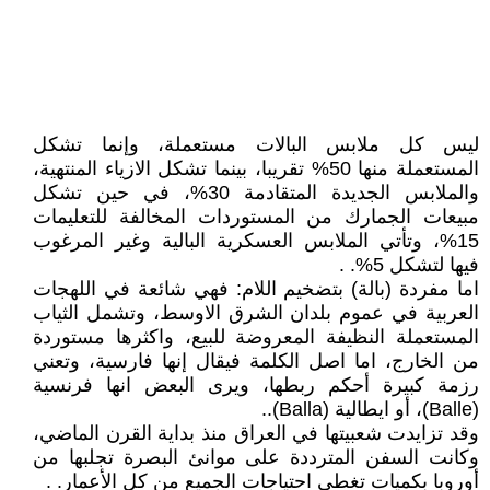
ليس كل ملابس البالات مستعملة، وإنما تشكل
المستعملة منها 50% تقريبا، بينما تشكل الازياء المنتهية،
والملابس الجديدة المتقادمة 30%، في حين تشكل
مبيعات الجمارك من المستوردات المخالفة للتعليمات
15%، وتأتي الملابس العسكرية البالية وغير المرغوب
فيها لتشكل 5%. .
اما مفردة (بالة) بتضخيم اللام: فهي شائعة في اللهجات
العربية في عموم بلدان الشرق الاوسط، وتشمل الثياب
المستعملة النظيفة المعروضة للبيع، واكثرها مستوردة
من الخارج، اما اصل الكلمة فيقال إنها فارسية، وتعني
رزمة كبيرة أحكم ربطها، ويرى البعض انها فرنسية
(Balle)، أو ايطالية (Balla)..
وقد تزايدت شعبيتها في العراق منذ بداية القرن الماضي،
وكانت السفن المترددة على موانئ البصرة تجلبها من
أوروبا بكميات تغطي احتياجات الجميع من كل الأعمار. .