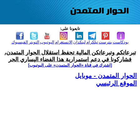
تابعونا على:
بودكاست
بنترست
تيلكرام
لينكدإن
الانستغرام
اليوتيوب
التويتر
الفيسبوك
تبرعاتكم وتبرعاتكن المالية تحفظ استقلال الحوار المتمدن،
فشاركونا في دعم استمرارية هذا الفضاء اليساري الحر
[اشترك في قناة ‫«الحوار المتمدن» على اليوتيوب]
الحوار المتمدن - موبايل
الموقع الرئيسي