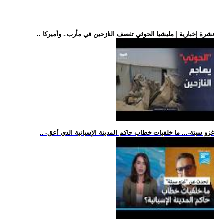
.. نشرة إخبارية | مليشيا الحوثي تقصف النازحين في مأرب.. وأميركا
.. -غزو سبتة-... ما خلفيات خطاب حاكم المدينة الإسبانية الذي أعق