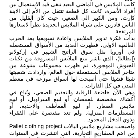
كانت الملابس في الماضي البعيد تبقى قيد الاستعمال بين
أفراد الأسرة، كانت كل قطعة تنتقل من الأم إلى الابنة
كإرث، ومن الكبير الى الصغير، حيث كان القليل من
الناس قادرين على شراء الملابس الجديدة نظراً لاسعارها
المرتفعة.. .
بدأت فكرة تدوير الملابس واعادة تسويقها بعد الحرب
العالمية الاولى، فظهرت العديد من الأسواق المستعملة
في أوروبا مثل سوق الراتنج الشهير في إركولانو
(إيطاليا)، الذي باشر ببيع الملابس المسروقة من ثكنات
الجيوش المهجورة، ثم ظهرت مجموعات متنوعة من
متاجر الملابس المستعملة حول العالم، وازدادت شعبيتها
شيئا فشيئا حتى أصبحت لها اسواق موزعة في معظم
المدن في كل القارات. .
وهي الآن خاضعة للرقابة والتعقيم الصحي، وتُباع في
أكشاك مخصصة للقمصان، أو لبيع السراويل، أو لبيع
ملابس الصغار، أو لبيع المعاطف والاحذية، أو
المستلزمات المنزلية. ولم تعد مقتصرة على الفقراء
وذوي الدخل المحدود. .
واصبحت مشاريع ملابس البالات Pallet clothing project
من اهم المشاريع التجارية، التي انتشرت في السنوات