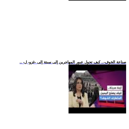
.. -صناعة الخوف-.. كيف تحول عبور المهاجرين إلى سبتة إلى -غزو- ل