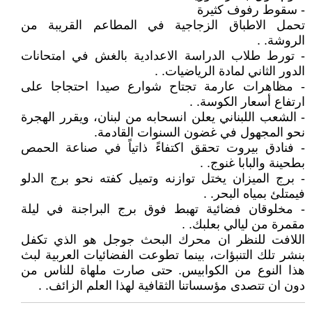
- سقوط رفوف كثيرة
تحمل الاطباق الزجاجية في المطاعم القريبة من
الروشة. .
- تورط طلاب الدراسة الاعدادية بالغش في امتحانات
الدور الثاني لمادة الرياضيات. .
- مظاهرات عارمة تجتاح شوارع صيدا احتجاجا على
ارتفاع أسعار الكوسة. .
- الشعب اللبناني يعلن انسحابه من لبنان، ويقرر الهجرة
نحو المجهول في غضون السنوات القادمة.
- فنادق بيروت تحقق اكتفاءً ذاتياً في صناعة الحمص
بطحينة والبابا غنوج. .
- برج الميزان يختل توازنه وتميل كفته نحو برج الدلو
فيمتلئ بمياه البحر. .
- مخلوقان فضائية تهبط فوق برج البراجنة في ليلة
مقمرة من ليالي بعلبك. .
اللافت للنظر ان محرك البحث جوجل هو الذي تكفل
بنشر تلك التنبؤات، بينما تطوعت الفضائيات العربية لبث
هذا النوع من الكوابيس. حتى صارت ملهاة للناس من
دون ان تتصدى مؤسساتنا الثقافية لهذا العلم الزائف. .