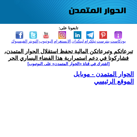
تابعونا على:
بودكاست
بنترست
تيلكرام
لينكدإن
الانستغرام
اليوتيوب
التويتر
الفيسبوك
تبرعاتكم وتبرعاتكن المالية تحفظ استقلال الحوار المتمدن،
فشاركونا في دعم استمرارية هذا الفضاء اليساري الحر
[اشترك في قناة ‫«الحوار المتمدن» على اليوتيوب]
الحوار المتمدن - موبايل
الموقع الرئيسي