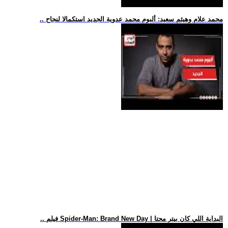
.. محمد علام وهيثم سعيد: ألبوم محمد عدوية الجديد استكمالا لنجاح
.. فيلم Spider-Man: Brand New Day | البداية اللي كان بيتر محتا