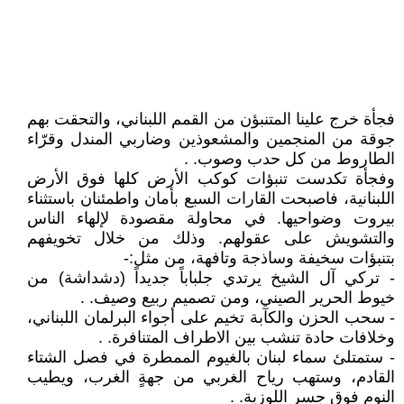
فجأة خرج علينا المتنبؤن من القمم اللبناني، والتحقت بهم
جوقة من المنجمين والمشعوذين وضاربي المندل وقرّاء
الطاروط من كل حدب وصوب. .
وفجأة تكدست تنبؤات كوكب الأرض كلها فوق الأرض
اللبنانية، فاصبحت القارات السبع بأمان واطمئنان باستثناء
بيروت وضواحيها. في محاولة مقصودة لإلهاء الناس
والتشويش على عقولهم. وذلك من خلال تخويفهم
بتنبؤات سخيفة وساذجة وتافهة، من مثل:-
- تركي آل الشيخ يرتدي جلباباً جديداً (دشداشة) من
خيوط الحرير الصيني، ومن تصميم ربيع وصيف. .
- سحب الحزن والكآبة تخيم على أجواء البرلمان اللبناني،
وخلافات حادة تنشب بين الاطراف المتنافرة. .
- ستمتلئ سماء لبنان بالغيوم الممطرة في فصل الشتاء
القادم، وستهب رياح الغربي من جهةٍ الغرب، ويطيب
النوم فوق جسر اللوزية. .