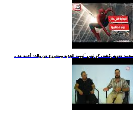
.. محمد عدوية يكشف كواليس ألبومه الجديد ومشروع عن والده أحمد عد