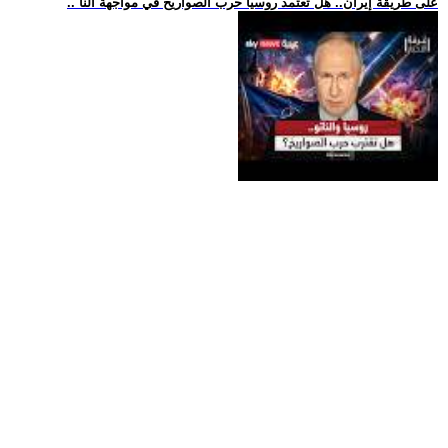
.. على طريقة إيران.. هل تعتمد روسيا حرب الصواريخ في مواجهة النا