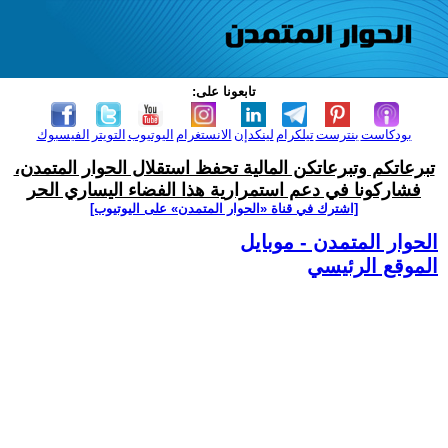
تابعونا على:
بودكاست
بنترست
تيلكرام
لينكدإن
الانستغرام
اليوتيوب
التويتر
الفيسبوك
تبرعاتكم وتبرعاتكن المالية تحفظ استقلال الحوار المتمدن،
فشاركونا في دعم استمرارية هذا الفضاء اليساري الحر
[اشترك في قناة ‫«الحوار المتمدن» على اليوتيوب]
الحوار المتمدن - موبايل
الموقع الرئيسي