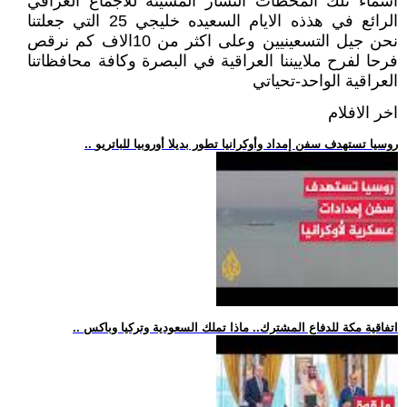
اسماء تلك المحطات النشاز المسيئه للاجماع العراقي
الرائع في هذذه الايام السعيده خليجي 25 التي جعلتنا
نحن جيل التسعينيين وعلى اكثر من 10الاف كم نرقص
فرحا لفرح ملاييننا العراقية في البصرة وكافة محافظاتنا
العراقية الواحد-تحياتي
اخر الافلام
.. روسيا تستهدف سفن إمداد وأوكرانيا تطور بديلا أوروبيا للباتريو
.. اتفاقية مكة للدفاع المشترك.. ماذا تملك السعودية وتركيا وباكس