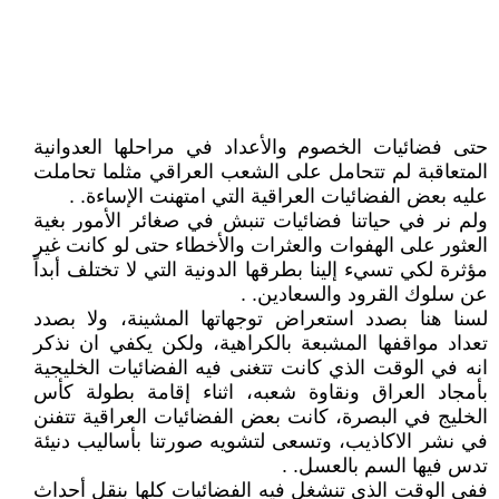
حتى فضائيات الخصوم والأعداد في مراحلها العدوانية
المتعاقبة لم تتحامل على الشعب العراقي مثلما تحاملت
عليه بعض الفضائيات العراقية التي امتهنت الإساءة. .
ولم نر في حياتنا فضائيات تنبش في صغائر الأمور بغية
العثور على الهفوات والعثرات والأخطاء حتى لو كانت غير
مؤثرة لكي تسيء إلينا بطرقها الدونية التي لا تختلف أبداً
عن سلوك القرود والسعادين. .
لسنا هنا بصدد استعراض توجهاتها المشينة، ولا بصدد
تعداد مواقفها المشبعة بالكراهية، ولكن يكفي ان نذكر
انه في الوقت الذي كانت تتغنى فيه الفضائيات الخليجية
بأمجاد العراق ونقاوة شعبه، اثناء إقامة بطولة كأس
الخليج في البصرة، كانت بعض الفضائيات العراقية تتفنن
في نشر الاكاذيب، وتسعى لتشويه صورتنا بأساليب دنيئة
تدس فيها السم بالعسل. .
ففي الوقت الذي تنشغل فيه الفضائيات كلها بنقل أحداث