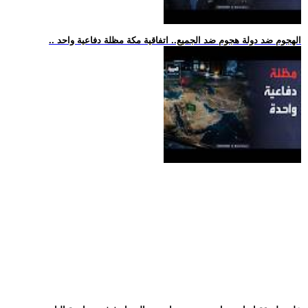
.. الهجوم ضد دولة هجوم ضد الجميع.. اتفاقية مكة مظلة دفاعية واحد