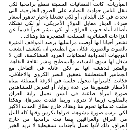
المباريات، كانت الفضائيات المسيئة تقطع برامجها لكي
تنقل للناس حوادث التصادم على الطرق الخارجية، التي
تحدث في كل البلدان، أو لكي تشغلنا بأخبار تدهور أسعار
صرف الدينار مقابل الدولار الأمريكي، أو لكي تشكك
بأصالة أبناء جنوب العراق، أو لكي تنشر خبراً قديماً عن
النزاعات العشائرية المسلحة المتفجرة هنا وهناك. .
نشعر أحيانا انها أوصت مراسليها برصد المواقف المثيرة
بالصوت والصورة. فكان من الطبيعي ان يكتشف الشعب
التوجهات العدوانية لفضائيات القرود المشاكسة، التي لا
شغل لها سوى التسفيه والتسطيح ونشر ثقافة التفاهة.
والمثير للدهشة انها لم تكن عادلة في التفاعل مع
الجماهير المتعطشة لتحقيق النصر الكروي والاخلاقي.
فكانت كاميراتها تتجول خلسة في الازقة الممتلئة بمياه
الأمطار فتصورها من عدة زوايا، أو لتعرض للمشاهدين
صورة امرأة طاعنة في السن تحمل راية العراق
بالمقلوب (ربما لا تدري، وربما فقدت بصرها)، وهكذا
ظلت عدساتها تحوم هنا وهناك خارج نطاق الحدث الاكبر
لكي ترسم صورة مشوهة، فتراها تكرس وقتها كله للنيل
من العراق والعراقيين بينما تبث برامجها من خارج
العراق، ذلك لأنها تعمل بأجندات تسقيطية لا تريد الخير