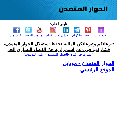
تابعونا على:
بودكاست
بنترست
تيلكرام
لينكدإن
الانستغرام
اليوتيوب
التويتر
الفيسبوك
تبرعاتكم وتبرعاتكن المالية تحفظ استقلال الحوار المتمدن،
فشاركونا في دعم استمرارية هذا الفضاء اليساري الحر
[اشترك في قناة ‫«الحوار المتمدن» على اليوتيوب]
الحوار المتمدن - موبايل
الموقع الرئيسي