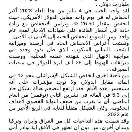
مليارات دولار. .
لقد واجه الجنيه في 4 يناير من هذا العام 2023 أكبر
انخفاض له في يوم واحد مقابل الدولار الأمريكي، حيث
انخفض بمقدار 26.50 %، وتزامن الانخفاض مع زيادة
حادة في أسعار الفائدة على شهادات الادخار لمدة عام
واحد. ومن المتوقع انخفاض الجنيه إلى الأدنى ثم الأدنى. .
وتفشت أعراض الانخفاض الحاد في أرصدة وميزانية
الشعب اللبناني المنكوب، الذي ظل يذود وحده في
مواجهة الانهيار الذي شهدته عملته المحلية، ووصلت
منزلقات الهبوط إلى 38 ألف ليرة للدولار في منصات
الصيرفة. .
من ناحية اخرى انخفض الشيكل الإسرائيلي بنحو 12 في
المائة مقابل الدولار، ولا توجد مؤشرات على أنه
سيتحسن هذه الأيام، فقد ارتفع التضخم هناك بشكل حاد
إلى 5.3 في المائة في تشرين الثاني (نوفمبر) من العام
الماضي، أي ما يقرب من ضعف النهاية القصوى لأهداف
الحكومة. وكان الشيكل متقلباً للغاية في الربع الأخير من
عام 2022. .
وقد شملت هذه التداعيات كل من العراق وايران وتركيا
وبلدان أخرى، من دون ان تظهر في الأفق اية بوادر أمل