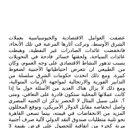
عصفت العوامل الاقتصادية والجيوسياسية بعملات
الشرق الأوسط، وتركت آثارها المرعبة في تلك الأنحاء،
فانخفضت عائدات الصادرات غير النفطية، وهبطت
عائدات السياحة، ولحقتها خسائر فادحة في التحويلات
بسبب تدهور النشاط الاقتصادي على وجه العموم، وكان
من الطبيعي ان تتعرض احتياطياتها الأجنبية لضغوط
كبيرة. ومع ذلك اتخذت حكومات الشرق سلسلة من
التدابير الفورية والارتجالية لمواجهة الأزمات المتوالية،
ومع ذلك لا يزال هناك العديد من الأسئلة حول ما إذا
كانت عملاتها المحلية ستكون قادرة على التعافي، ومتى
؟. على سبيل المثال لا الحصر نذكر ان الجنيه المصري
واصل انخفاضه مقابل الدولار الأمريكي، وتوقع المحللون
المزيد من الانخفاضات في قيمته، بينما تسعى القاهرة
نحو تلبية متطلبات صندوق النقد الدولي لآلية صرف أجنبية
مرنة كجزء من اتفاقية للحصول على قرض بقيمة 3