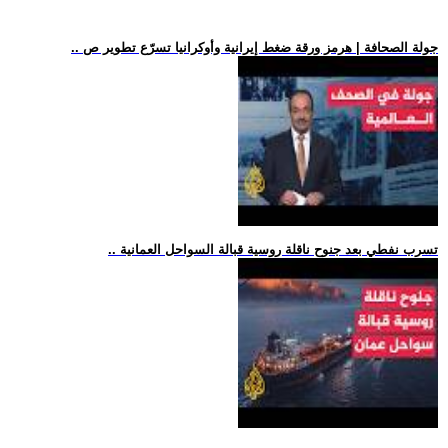
.. جولة الصحافة | هرمز ورقة ضغط إيرانية وأوكرانيا تسرّع تطوير ص
.. تسرب نفطي بعد جنوح ناقلة روسية قبالة السواحل العمانية