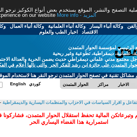
ة التصفح والنشر، الموقع يستخدم بعض أنواع الكوكيز نرجو النق
More info - المزيد
experience on our website
الفن
-
وكالة أنباء اليسار
-
وكالة أنباء العلمانية
-
وكالة أنباء العمال
-
وكا
الاقتصاد
-
اخبار الطب والعلوم
 الرئيسي لمؤسسة الحوار المتمدن
، علمانية، ديمقراطية، تطوعية وغير ربحية
ل مجتمع مدني علماني ديمقراطي حديث يضمن الحرية والعدالة الاجتم
حوار المتمدن على جائزة ابن رشد للفكر الحر والتى نالها أعلام في الفك
م مشاكل تقنية في تصفح الحوار المتمدن نرجو النقر هنا لاستخدام الموقع
كوردي
English
الاخبار
مراكز
الحوار المتمدن
التفاعل و اقرار السياسات في الاحزاب والمنظمات اليسارية والديمقراطية
-
 وتبرعاتكن المالية تحفظ استقلال الحوار المتمدن، فشاركونا 
استمرارية هذا الفضاء اليساري الحر