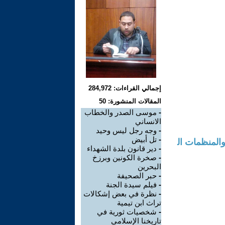
إجمالي القراءات: 284,972
المقالات المنشورة: 50
-
موسى الصدر والخطاب
الانساني
-
وجه رجل ليس وحيد
-
تل أبيض
والمنظمات ال
-
دير قانون بلدة الشهداء
-
صخرة الكونين وبرزخ
البحرين
-
حبر الصحيفة
-
فيلم سيدة الجنة
-
نظرة في بعض إشكالات
تراث ابن تيمية
-
شخصيات ثورية في
تاريخنا الإسلامي