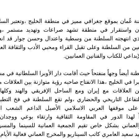
ة عُمان بموقع جغرافي مميز في منطقة الخليج ،وتعتبر الس
ن واستقرار في منطقة تشهد صراعات وتهديد مستمر ،و
ذي انتهجته السلطنة من وسطية واعتدال وحسن جوار قد انع
ين من السلطنة وعلى تقبل القراء ومحبي الأدب والثقافة العر
إبداعي للكتاب والفنانين العمانيين.
طنة أيضاً وجهاً منفتحاً حيث أقامت دار الأوبرا السلطانية في
را في الخليج ،هذا الانفتاح صاحبه رؤية متوازنة بين العلاقات 
ن العلاقات مع إيران ومع الساحل الإفريقي والهند وكلها 
فاعل التاريخي والحضاري ،ولم تقع السلطنة في فخ التطبيع
ى موقفها العربي الاسلامي الأصيل الداعم الشعب ال
ً لهذا الدور في المقاومة الثقافية وارتقاء بوعي ووجدان
العماني بشكل خاص تقيم الجمعية العمانية للسينما والمسر
د سعيد العامري كاتب السيناريو والمخرج العماني فعالية الأيام 