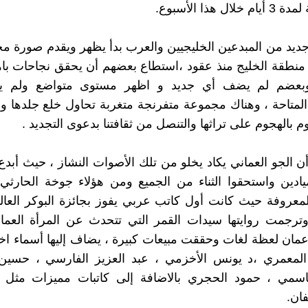
ال هذا الأسبوع.
ديد من المبدعين الخليجيين والعرب بدأ يظهر ويقدم صورة مخ
نطقة الخليج منذ عقود ،استطاع بعضهم أن يحقق نجاحات باه
،وبعضم لم يضف أي جديد و اظهر مستوى متواضع ولم ي
 المتاحة ، وهناك مجموعة متفرنجة متغربة تحاول خلع جلدها 
 بالهجوم على تراثها والتنصل من ثقافتنا بدعوى التجديد .
ن الجو العماني يكاد يخلو من تلك الأصوات النشاز ، حيث أبدع 
دين واستحقوا الثناء من الجميع ومن هؤلاء جوخة الحارثي ا
المعروفة حيث كانت أول كاتب عربي يفوز بجائزة البوكر العالمي
وترجمت روايتها سيدات القمر التي تتحدث عن المرأة العما
عمان لعظة لغات وحققت مبيعات كبيرة ، يضاف إليها أسماء ا
لمعمري ،د يونس الأخزمي ، عبد العزيز الفارسي ، حسين 
اسمي ، حمود الحجري بالاضافة إلى كاتبات مميزات مثل
ان.