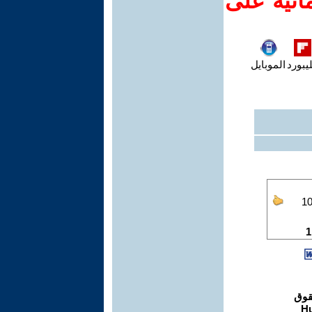
انية على
يبورد
الموبايل