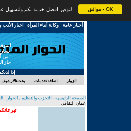
موافق - OK
لتوفير افضل خدمة لكم ولتسهيل عملي
أخبار عامة
-
وكالة أنباء المرأة
-
اخبار الأدب و
الموقع
يسارية
"من أج
حاز ال
إذا لديك
الزوار
اضافة/خدمات
بحث/الارشيف
الصفحة الرئيسية
-
التحزب والتنظيم , الحوار , 
عمان الثقافي
تبرعاتكم