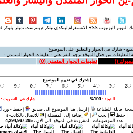
ين الحوار المتمدن واليسار والعلم
وك
التويتر
اليوتيوب
RSS
الانستغرام
لينكدإن
تيلكرام
بنترست
تمبلر
بلوكر
فل
ميع - شارك في الحوار والتعليق على الموضوع
 التعليقات من خلال الموقع نرجو النقر على - تعليقات الحوار المتمدن -
يسبوك (
)
تعليقات الحوار المتمدن (
0
)
سخة قابلة للطباعة
|
ارسل هذا الموضوع الى صديق
|
حفظ - ورد
|
حفظ
|
بحث
|
إضافة إلى المفضلة
|
للاتصال بالكاتب-ة
عدد الموضوعات المقروءة في الموقع الى الان :
4,294,967,295