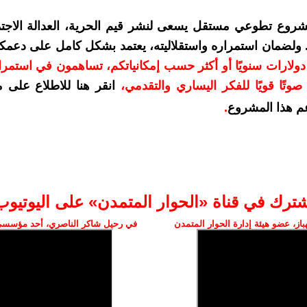
شروع تطوعي مستقل يسعى لنشر قيم الحرية، العدالة الاجتم
. ولضمان استمراره واستقلاليته، يعتمد بشكل كامل على دعمك
دعمكم بمبلغ 10 دولارات سنويًا أو أكثر حسب إمكانياتكم، تساهمون في استم
وتًا قويًا للفكر اليساري والتقدمي
،
انقر هنا للاطلاع على 
م هذا المشروع
.
شترك في قناة «الحوار المتمدن» على اليوتيوب
ز، عضو هيئة إدارة الحوار المتمدن
في رحيل شاكر الناصري، أحد مؤسسي 