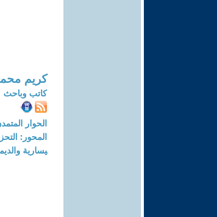
كريم محمد
كاتب وباحث
الحوار المتمدن-العدد: 7499 - 23
المحور: التحز
يسارية والديم