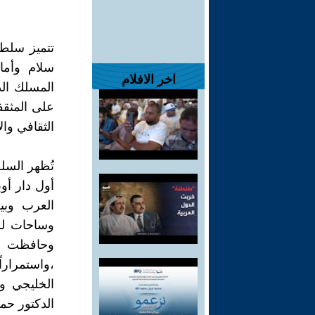
تتميز سلطن
سلام وأما
اخر الافلام
المسلك ال
على المثقف
الثقافي وال
تُظهر السل
أول دار أوب
العرب وبي
وساحات للت
وحافظت عل
،واستمرارا
الخليجي و
الدكتور حمي