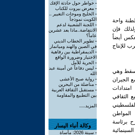
-
خواطر حول حادثة الإفك
-
معرض بيروت للكتاب
-
الخليج وموجات التغيير ..
الكويت نموذجاً
لطنة واحة
-
اللجنة الشعبية لدعم
لذلك فإن
الانتفاضة..ماذا بعد عشرين
عاماً؟
كس أيضاً
-
تطوير الخطاب الديني
ب للإنتاج
في الصين والهند وميانمار
-
الديمقراطية بين رفاهية
الاختيار وضرورة الواقع
-
الحرية للأمل
-
ليس دفاعاً عن أمينة عبد
 مسقط وهي
الله
-
رواية صبح الأعشى
مع الجيران
-
مناضلة من البحرين
امتدادات
-
مستقبل الثقافة العربية
بين التطبيع والمقاومة
 الثقافي
فلسطيني
المزيد.....
 المواطن
ح برئاسة
وكالة أنباء اليسار
السينمائية
-
سبتة 2026: مأساة