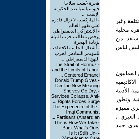
هجرة جُعلت سلاحا
جيوسياسيا ضد الحكومة
الإسب ...
-
الماركسية لا تزال قادرة
تلفة وغير
على تغيير العالم
رة محلية
-
الاشتراكي الديمقراطي
يرفض مطالب حزب البيئة
ستفد من
بزيادة الهجرة
ولبس لباس
-
أشغال الجلسة الافتتاحية
للمؤتمر السادس لحزب
النهج الديمقراطي ...
The Strait of Hormuz
-
and the Limits of Labor-
العمانيون
Centered Emanci ...
Donald Trump Gives
-
لاكاديمية
Decline New Meaning
ة الأدبية
Shelves Go Dry,
-
Services Collapse, Anti-
نية وتطور
Rights Forces Surge ...
The Experience of the
-
خرى مميزة
Iraqi Communist
العبري ،
Partisans (Ansar): an ...
This is How We Take
-
 هدى حمد
Back What’s Ours
Is It (Still) Un-
-
American to Care?