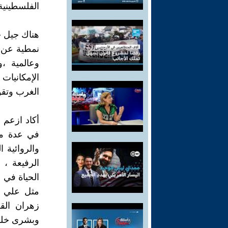
الفلسطينية لمدة 3 أيام خل
هناك جيل ج
نمطية عن م
وعالمية 
الإمكانيات
الغرب وتقوم
أكاد ازعم أ
في عدة ميا
والروائية 
الرفيعة ، 
الحياة في 
مثل علي ا
زهران الق
وبشرى خلف