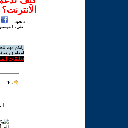
كيف تدعم-
الانترنت؟
تابعونا
على:
الفيسب
رأيكم مهم للج
للاطلاع وإضافة
تعليقات الف
|
ن