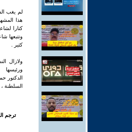
لم يغب الش
هذا المشهد
كتارا لشاع
وتتبعها شا
كثير .
ولازال الن
ورئيسها
الدكتور حمي
السلطنة ، ون
ترجم ال