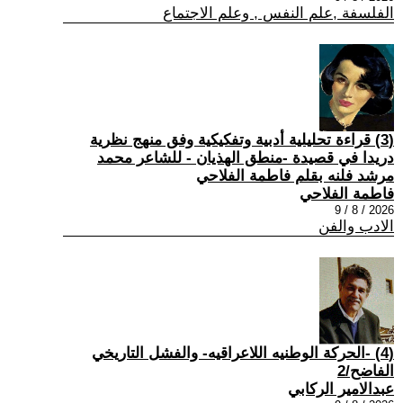
الفلسفة ,علم النفس , وعلم الاجتماع
(3) قراءة تحليلية أدبية وتفكيكية وفق منهج نظرية
دريدا في قصيدة -منطق الهذيان - للشاعر محمد
مرشد فلنه بقلم فاطمة الفلاحي
فاطمة الفلاحي
2026 / 8 / 9
الادب والفن
(4) -الحركة الوطنيه اللاعراقيه- والفشل التاريخي
الفاضح/2
عبدالامير الركابي