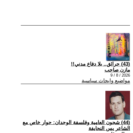
(43) حرائق.. بلا دفاع مدني!!
مازن صاحب
2026 / 8 / 9
مواضيع وابحاث سياسية
(44) شجون العامية وفلسفة الوجدان: حوار خاص مع
الشاعر يس النحايفة