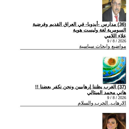
(36) مدارس -أيدوبا- في العراق القديم وفرضية
السومرية لغة وليست هوية
علاء اللامي
2026 / 8 / 9
مواضيع وابحاث سياسية
(37) الغرب يظننا إرهابيين ونحن نكفر بعضنا !!
هاني محمد الميثالي
2026 / 8 / 9
الارهاب, الحرب والسلام