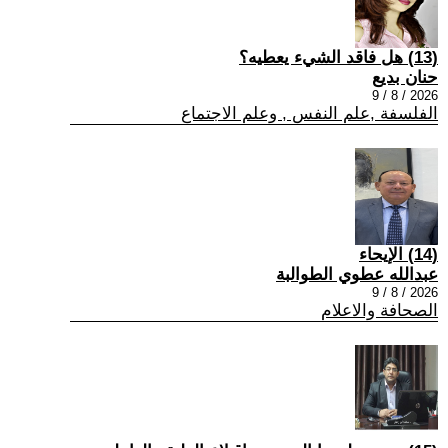
(13) هل فاقد الشيء يعطيه؟
حنان بديع
2026 / 8 / 9
الفلسفة ,علم النفس , وعلم الاجتماع
(14) الإيحاء
عبدالله عطوي الطوالبة
2026 / 8 / 9
الصحافة والاعلام