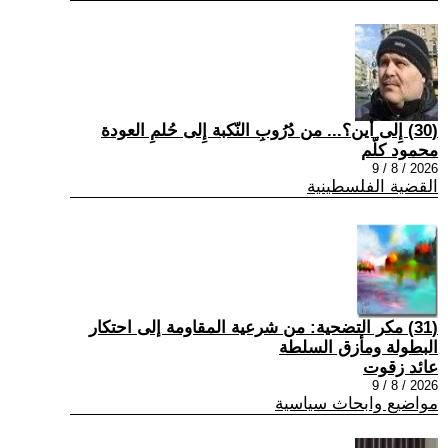
(30) إِلى أين؟... من دُرُوبِ النّكبة إِلى حُلمِ العودة
محمود كلّم
2026 / 8 / 9
القضية الفلسطينية
(31) مكر التضحية: من شرعية المقاومة إلى احتكار
البطولة ومأزق السلطة
عائد زقوت
2026 / 8 / 9
مواضيع وابحاث سياسية