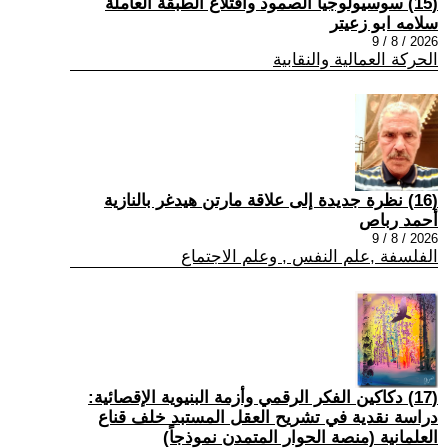
(15) سوسيولوجيا الصمود واقتلاع الطبقة العاملة
سلامه ابو زعيتر
2026 / 8 / 9
الحركة العمالية والنقابية
(16) نظرة جديدة إلى علاقة مارتن هيدغر بالنازية
أحمد رباص
2026 / 8 / 9
الفلسفة ,علم النفس , وعلم الاجتماع
(17) دكاكين الفكر الرقمي وأزمة البنيوية الإقصائية:
دراسة نقدية في تشريح العقل المستبد خلف قناع
العلمانية (منصة الحوار المتمدن نموذجاً)