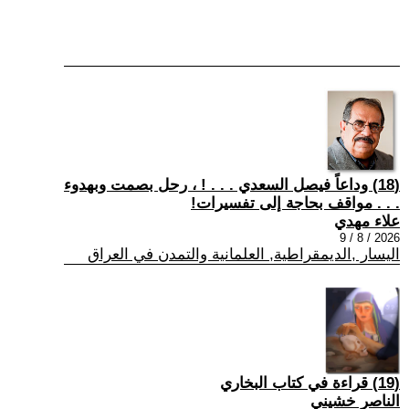
(18) وداعاً فيصل السعدي . . . ! ، رحل بصمت وبهدوء
. . . مواقف بحاجة إلى تفسيرات!
علاء مهدي
2026 / 8 / 9
اليسار ,الديمقراطية, العلمانية والتمدن في العراق
(19) قراءة في كتاب البخاري
الناصر خشيني