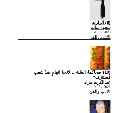
(9) الزلزلة
سعود سالم
2026 / 8 / 9
الادب والفن
(10) -محاكمةُ السَّنة… لائحةُ اتهامٍ ضدَّ شعبٍ
مُستنزَف”
عبدالكريم مراد
2026 / 8 / 9
الادب والفن