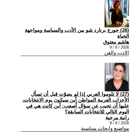
(26) جورج برنارد شو بين الأدب والسياسة ومواجهة
الحياة
هاشم معتوق
2026 / 8 / 9
الادب والفن
(27) لا تلوموا العربي إذا لم يصوّت قبل أن تسأل
الأحزاب العربية المواطن أين سيكون يوم الانتخابات،
عليها أن تجيب عن سؤال أصعب: أين كانت هي في
اليوم التالي للانتخابات السابقة؟
رانية مرجية
2026 / 8 / 9
مواضيع وابحاث سياسية