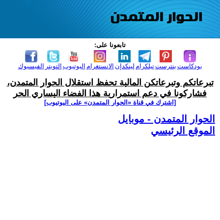
تابعونا على:
بودكاست
بنترست
تيلكرام
لينكدإن
الانستغرام
اليوتيوب
التويتر
الفيسبوك
تبرعاتكم وتبرعاتكن المالية تحفظ استقلال الحوار المتمدن،
فشاركونا في دعم استمرارية هذا الفضاء اليساري الحر
[اشترك في قناة ‫«الحوار المتمدن» على اليوتيوب]
الحوار المتمدن - موبايل
الموقع الرئيسي