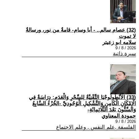
(32) عصام سالم.. - أبا وسام- قامةٌ من نور، ورسالةٌ
لا تموت
سلامه ابو زعيتر
2026 / 8 / 9
سيرة ذاتية
(33) الْأَنْطُولُوجْيَا التِّقْنِيَّةُ لِلسِّحْرِ وَالْعَدَمِ: دِرَاسَةٌ فِي
الْإِمْكَانِ الْكَامِنِ وَالتَّشْكِيلِ الْوُجُودِيِّ -الجُزْءُ السَّابِعُ
وَالسِّتُّونَ بَعْدَ الثَّلَاثِمِائَةِ-
حمودة المعناوي
2026 / 8 / 9
الفلسفة ,علم النفس , وعلم الاجتماع