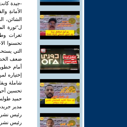
-جيدة كانت 
الأمانةِ و
ل"ثورة الم
ثغرات وطر
تحسنوا الاخ
التي يستحق
ضعف الخدما
أمام خطورة
إختياره لمن
شاملة وي
تحسين أحوا
حميد طول
مدير جريدة
رئيس نشر "
رئيس نشر جر