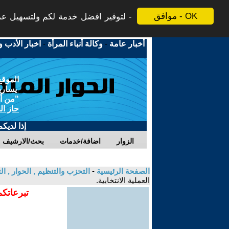
موافق - OK
لتوفير افضل خدمة لكم ولتسهيل عملي
أخبار عامة
-
وكالة أنباء المرأة
-
اخبار الأدب و
الموقع
يسارية
"من أج
حاز ال
إذا لديك
الزوار
اضافة/خدمات
بحث/الارشيف
الصفحة الرئيسية
-
التحزب والتنظيم , الحوار , 
العملية الانتخابية.
تبرعاتكم