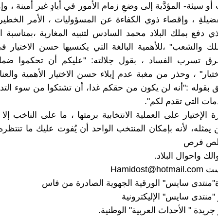
أو سيئة- المؤدَّية إلى وضعِ زمام الأمور في أيادٍ غير أمينة ، وإ
الفضيلةِ ، وإقصاء ذوي الكفاءة عن المسؤوليات ، الأمر الخطي
لك والشعب" ،للأهمية البالغة التي يكتسيها حسن الاختيار ف
ق تسرب الفساد ، بقول جلالته: "عليكم أن تحكموا ضما
تيار" ، وحذر من مغبة عدم إيلاء حسن الاختيار الأهمية والعناي
 بقوله :"أنه لن يكون من حقكم غدا، أن تشتكوا من سوء التدب
ت التي تقدم لكم".
 الإختيار على العملية الانتخابية برمتها ، ما على الناخب إل
 يمثله، لأنه بإمكان المنتخب الواحد أن يُفوت عليك ما تنتظره
قلص فرص
لك واحوال البلاد.
ست
Hamidost@hotmail.com
"منتدى سايس" الورقية الجهوية الصادرة من فاس
منتدى سايس" الإليكترونية
يدة " الأحداث العربية" الوطنية.