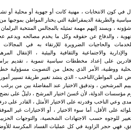
دل في كون الانتخابات ، مهنية كانت أو جهوية أو محلية أو تش
سياسية والطريقة الديمقراطية التي يختار المواطن بموجبها من
ؤونه ، ويسند إليهم مهمة تمثيله بالمجالس المنتخبة البرلمان 
هوية ، والدفاع عن حقوقه وكل ما يخدم مصالحه ويدعم عجلة
لخدمات والحاجيات الضرويرة للإرتقاء به في المجالات ال
والإدارية والاجتماعية والثقافية والبيئية ، الإنتقال المر
درين على إعداد مخططات سياسية تنموية ، تقديم برامج 
حلية ووطنية، الأمر الذي يجعل من التصويت مسؤولية خطير
رض على المواطن/الناخب - الذي ينشد تغيير طريقة تسيير أموره 
تقييم المرشحين ، وتدقيق الاختيار عند المفاضلة بين من يرغب 
 مؤسسات الدولة، لأن حُسنَ اختيار المرشح ، دليلٌ على نضج 
ى وعي الناخب وقدرته على الاختيار الأمثل ، القادر على درء ا
ائه على الأقل، أما سوء الاختيار ، أو الاختيارات غير الموفقة
غيير للوجوه حسب الاجتهادات الشخصية، والتوجهات الحزبية 
فق، فهي حجر الزاوية في كل عمليات الفساد المكرسة للأوضا