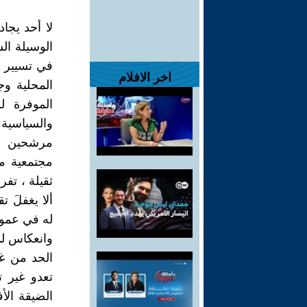
لا أحد يجا
الوسيلة ال
في تسيير ش
اخر الافلام
المحلية وج
الموفرة ل
والسياسية 
مرشحين قا
مجتمعية م
ثقيلة ، تف
ألا يغفلَ 
له في عموم
وانعكاس لمد
الحد من غلو
تعدو غير ت
الضيقة الأ