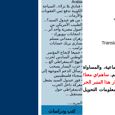
Arabia
-
فنادق بلا نزلاء.. السياحة
الكوبية تدفع ثمن العقوبات
والأزمات ...
-
من هو عبدول السيد؟...
الطبيب الأمريكي من
أصول مصرية وأحد أبر ...
-
انتخابات نيويورك -
زهران ممداني مسلم
Transl
يساري يربك حسابات
ترامب ...
-
جميعا لإنجاح المؤتمر
الوطني السادس لحزب
النهج الديمقراطي الع ...
-
حزب اليسار يسحب
اعية، والمساواة
رسائل الدعم الموجهة إلى
م.
ساهم/ي معنا!
سجناء فلسطينيين
-
فوز عبدول السيد يشعل
رار هذا المنبر الحر
معركة داخل الحزب
معلومات التحويل
الديمقراطي حول
مستقبل ...
المزيد.....
كتب ودراسات