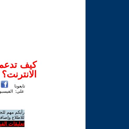
كيف تدعم-
الانترنت؟
تابعونا
على:
الفيسب
رأيكم مهم للج
للاطلاع وإضافة
تعليقات الف