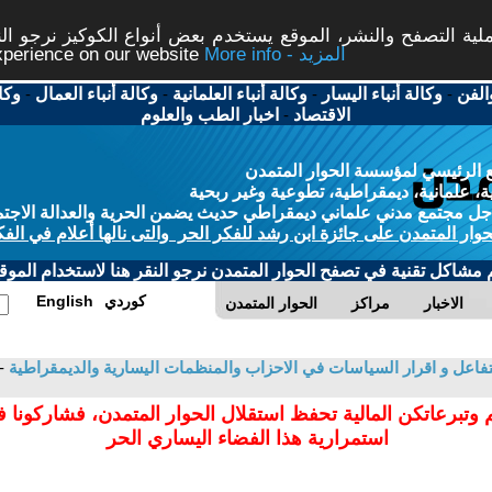
ة التصفح والنشر، الموقع يستخدم بعض أنواع الكوكيز نرجو النق
More info - المزيد
experience on our website
الفن
-
وكالة أنباء اليسار
-
وكالة أنباء العلمانية
-
وكالة أنباء العمال
-
وكا
الاقتصاد
-
اخبار الطب والعلوم
 الرئيسي لمؤسسة الحوار المتمدن
، علمانية، ديمقراطية، تطوعية وغير ربحية
ل مجتمع مدني علماني ديمقراطي حديث يضمن الحرية والعدالة الاجتم
حوار المتمدن على جائزة ابن رشد للفكر الحر والتى نالها أعلام في الفك
م مشاكل تقنية في تصفح الحوار المتمدن نرجو النقر هنا لاستخدام الموقع
كوردي
English
الاخبار
مراكز
الحوار المتمدن
التفاعل و اقرار السياسات في الاحزاب والمنظمات اليسارية والديمقراطية
-
 وتبرعاتكن المالية تحفظ استقلال الحوار المتمدن، فشاركونا 
استمرارية هذا الفضاء اليساري الحر