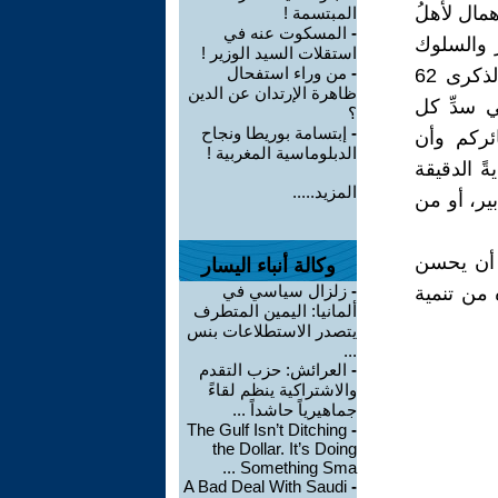
همال لأهلُ
المبتسمة !
-
المسكوت عنه في
ر والسلوك
استقلات السيد الوزير !
-
من وراء استفحال
الشائن، الذي دفع بملك البلاد محمد السادس لتنبيه المغاربة ،بمناسبة الذكرى 62
ظاهرة الإرتدان عن الدين
ي سدِّ كل
؟
-
إبتسامة بوريطا ونجاح
ئركم وأن
الدبلوماسية المغربية !
ةً الدقيقة
المزيد.....
ير، أو من
ا أن يحسن
وكالة أنباء اليسار
-
زلزال سياسي في
 من تنمية
ألمانيا: اليمين المتطرف
يتصدر الاستطلاعات بنس
...
-
العرائش: حزب التقدم
والاشتراكية ينظم لقاءً
جماهيرياً حاشداً ...
The Gulf Isn’t Ditching
-
the Dollar. It’s Doing
Something Sma ...
A Bad Deal With Saudi
-