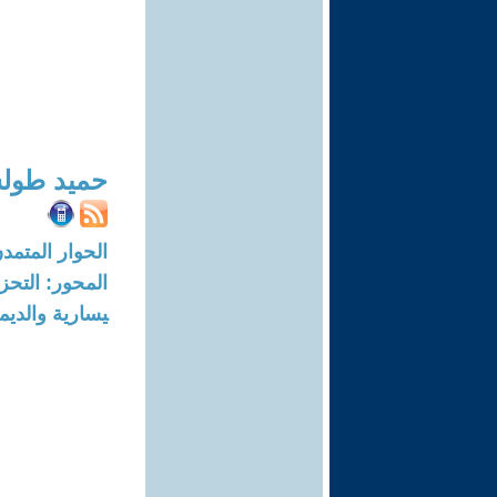
حميد طو
الحوار المتمدن-العدد: 7009 - 1
المحور: التحز
يسارية والديم