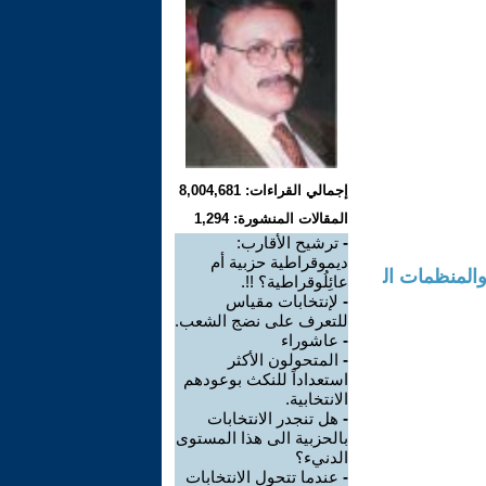
إجمالي القراءات: 8,004,681
المقالات المنشورة: 1,294
-
ترشيح الأقارب:
ديموقراطية حزبية أم
والمنظمات ال
عائِلُوقراطية؟ !!.
-
لإنتخابات مقياس
للتعرف على نضج الشعب.
-
عاشوراء
-
المتحولون الأكثر
استعداداً للنكث بوعودهم
الانتخابية.
-
هل تنجدر الانتخابات
بالحزبية الى هذا المستوى
الدنيء؟
-
عندما تتحول الانتخابات