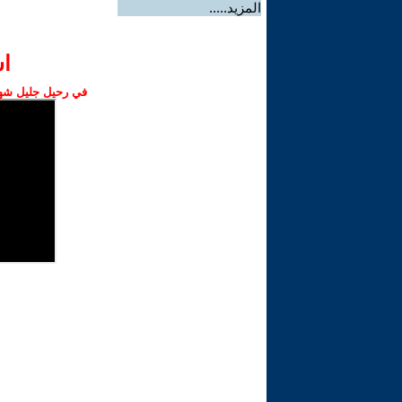
المزيد.....
ا‫
في رحيل جليل شهبا