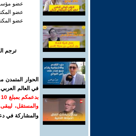
عضو مؤسس ل
عضو المكتب
عضو المكتب
ترجم ال
الحوار المتمدن م
في العالم العربي
ب
والمستقل، ليبقى ص
والمشاركة في دع