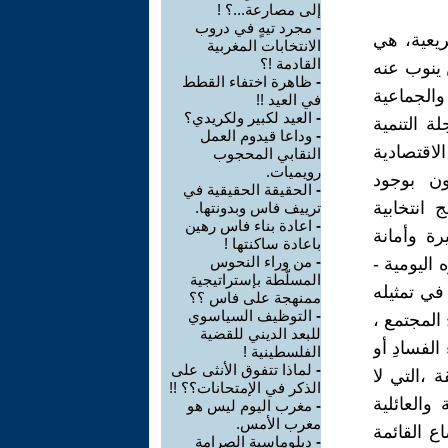
إلى مصارعة...؟ !
-
مجرد تيهٍ في دروب
ريعية، هي
الانتخابات المغربية
القادمة !؟
 ينوب عنه
-
ظاهرة اختفاء القطط
والجماعية
في العيد !!
-
العيد لكبير ولكريدي؟
 التنمية
-
وداعا قيدوم العمل
اقتصادية
النقابي المحجوب
رويميات.
هون بوجود
-
الحقيقة الحقيقية في
انتخابية
ترييف فاس وبدونتها.
-
اعادة بناء فاس رهين
ة وأمانة
باعادة ساكنتها !
-
من وراء النحوس
اليومية -
المسلّطة بإستراتيجية
في تمثيله
ممنهجة على فاس ؟؟
-
التوظيف السياسوي
المجتمع ،
للبعد الديني للقضية
لفسادِ أو
الفلسطينية !
-
لماذا تتفوق الأنثى على
 ،التي لا
الذكر في الإمتحانات؟؟ !!
والعائلية
-
مغرب اليوم ليس هو
مغرب الأمس.
ع القائمة
-
دبلوماسية الصرامة