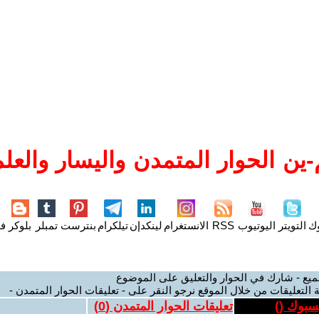
ين الحوار المتمدن واليسار والعلم
وك
التويتر
اليوتيوب
RSS
الانستغرام
لينكدإن
تيلكرام
بنترست
تمبلر
بلوكر
فل
ميع - شارك في الحوار والتعليق على الموضوع
 التعليقات من خلال الموقع نرجو النقر على - تعليقات الحوار المتمدن -
يسبوك (
)
تعليقات الحوار المتمدن (
0
)