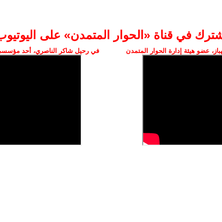
شترك في قناة «الحوار المتمدن» على اليوتيوب
ز، عضو هيئة إدارة الحوار المتمدن
في رحيل شاكر الناصري، أحد مؤسسي 