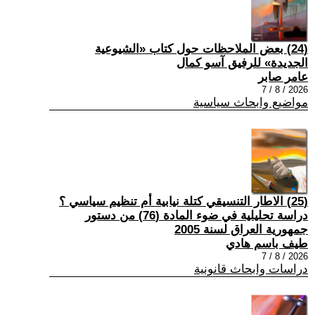
(24) بعض الملاحظات حول كتاب «الشيوعية
الجديدة» للرفيق آسو كمال
عامر صابر
2026 / 8 / 7
مواضيع وابحاث سياسية
(25) الاطار التنسيقي كتلة نيابية أم تنظيم سياسي ؟
دراسة تحليلية في ضوء المادة (76) من دستور
جمهورية العراق لسنة 2005
طيف باسم هادي
2026 / 8 / 7
دراسات وابحاث قانونية