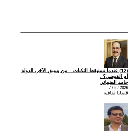
(12) عندما تستيقظ الثكنات... من يسبق الآخر، الدولة
أم الفوضى؟ .
حامد الضبياني
2026 / 8 / 7
قضايا ثقافية