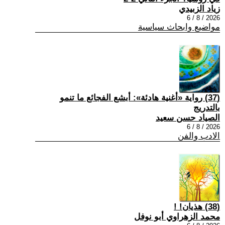
زياد الزبيدي
2026 / 8 / 6
مواضيع وابحاث سياسية
(37) رواية «أغنية هادئة»: أبشع الفجائع ما تنمو
بالتدريج
الصياد حسن سعيد
2026 / 8 / 6
الادب والفن
(38) هذيان! !
محمد الزهراوي أبو نوفل