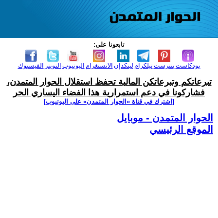
تابعونا على:
بودكاست
بنترست
تيلكرام
لينكدإن
الانستغرام
اليوتيوب
التويتر
الفيسبوك
تبرعاتكم وتبرعاتكن المالية تحفظ استقلال الحوار المتمدن،
فشاركونا في دعم استمرارية هذا الفضاء اليساري الحر
[اشترك في قناة ‫«الحوار المتمدن» على اليوتيوب]
الحوار المتمدن - موبايل
الموقع الرئيسي