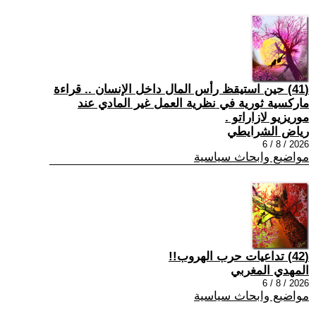
(41) حين استيقظ رأس المال داخل الإنسان .. قراءة
ماركسية ثورية في نظرية العمل غير المادي عند
موريزيو لازاراتو .
رياض الشرايطي
2026 / 8 / 6
مواضيع وابحاث سياسية
(42) تداعيات حرب الهروب!!
المهدي المغربي
2026 / 8 / 6
مواضيع وابحاث سياسية