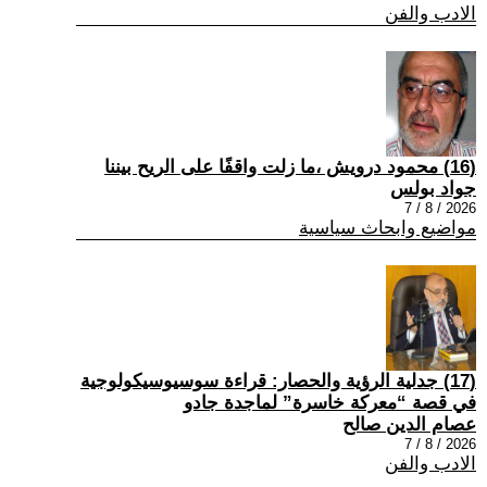
الادب والفن
(16) محمود درويش ،ما زلت واقفًا على الريح بيننا
جواد بولس
2026 / 8 / 7
مواضيع وابحاث سياسية
(17) جدلية الرؤية والحصار: قراءة سوسيوسيكولوجية
في قصة “معركة خاسرة” لماجدة جادو
عصام الدين صالح
2026 / 8 / 7
الادب والفن