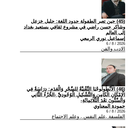
(45) حين تعبر الطفولة حدود اللغة: جليل خزعل
وشاكر حسن راضي في مشروع ثقافي يستعيد بغداد
إلى العالم
إسماعيل نوري الربيعي
2026 / 8 / 6
الادب والفن
(46) الْأَنْطُولُوجْيَا التِّقْنِيَّةُ لِلسِّحْرِ وَالْعَدَمِ: دِرَاسَةٌ فِي
الْإِمْكَانِ الْكَامِنِ وَالتَّشْكِيلِ الْوُجُودِيِّ -الجُزْءُ الثَّانِي
وَالسِّتُّونَ بَعْدَ الثَّلَاثِمِائَةِ-
حمودة المعناوي
2026 / 8 / 6
الفلسفة ,علم النفس , وعلم الاجتماع