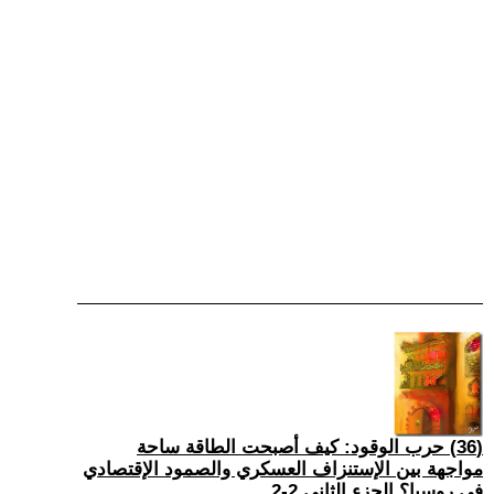
(36) حرب الوقود: كيف أصبحت الطاقة ساحة
مواجهة بين الإستنزاف العسكري والصمود الإقتصادي
في روسيا؟ الجزء الثاني 2-2