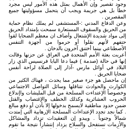
وجود تقصير وإن الأهمال بمثل هذه الأمور ليس مجرد
خطأ بل هي جريمة ويجب أن يتحمل مسؤوليتها جميع
المقصرين .
وعن الدفاع المدني :-المستشفى لم يملك نظام حماية
من الحريق والسقوف المستعارة سمحت بإمتداد الحريق
إلى مواد شديدة الإشتعال وأضاف ان معظم الضحايا لقوا
حتفهم لأنهم نقلوا أو حرموا من أجهزة التنفس
الأصطناعي بينما أختنق آخرون بالدخان .
أعربت بعثة الأمم المتحدة في العراق عن حزنها وقالت
إنها في حالة (صدمة ) فيما دعا البابا فرنسيس الذي زار
البلاد في أوائل مارس -آذار إلى الصلاة لراحة أنفس
ضحايا الحريق .
إن ماحصل هو جزء صغير مما يحدث ، فهناك الكثير من
الكوارث والحوادث تتناقلها وسائل التواصل الاجتماعي
وخصوصاً الإعتداءت المسلحة من قبل المليشات واإندلاع
الحروب العشائرية وكذلك الخطف والإغتصاب والقتل
ضمن حدود مناطقية لايسمح بدخولها إلا بأذن أو دفع مبالغ
. كما نجد تجدد الإعتداءات المسلحة الإرهابية التي إمتدت
شمالاً وجنوباً . ويبدو إن التعقيدات تزداد والمشاكل
والأزمات تستفحل والسلاح يزداد إنتشاراً نتيجة ما تقوم