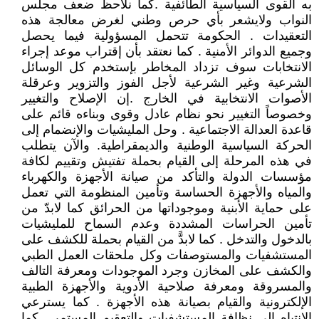
به القوى السياسية الطائفية .كما نلاحظ ضعف مجلس
النواب ولايشعر بأي حرص وطني لغرض معالجة هذه
التعقيدات . الحكومة تتحمل المسؤولية فيما يحصل
وجميع الدوائر الأمنية . كما نعتقد بأن إقتراب موعد إجراء
الانتخابات سوف تزداد المخاطر بإستخدم كل الوسائل
الشرعية وغير الشرعية لأجل الفوز والتزوير وعرقلة
الأصوات الانتخابية في الخارج .إن الإصلاح والتغيير
وخصوصاً التغيير نحو نظام عادل وقوى وبناءه قائم على
قاعدة العدالة الاجتماعية . وحل المليشيات والإنضمام إلى
الحركة السياسية الوطنية والديمقراطية. والآن يتطلب
في هذه المرحلة إلى القيام بحملة تفتيش وتقييم لكافة
مؤسسات الدولة والتأكد من صيانة الأجهزة والكهرباء
والمياه والأجهزة الحساسة وتأمين المنظومة التي تعمل
على حماية الأبنية وموجوداتها من الحرائق كما لابدّ من
تأمين الحراسات المشددة وعدم السماح للمليشيات
بالدخول والتدخل . كما لابدًّ من القيام بحملة للكشف على
المستشفيات والمستوصفات وكل ملحقات العمل الطبي
والكشف على المخازن وجرد الموجودات ومعرفة التالف
والمسروقة ومعرفة صلاحية الأدوية والأجهزة الطبية
الإلكترونية والقيام بصيانة هذه الأجهزة . كما يسترعي
الإنتباه إلى نظافة المستشفيات والتعقيم المستمر . كما