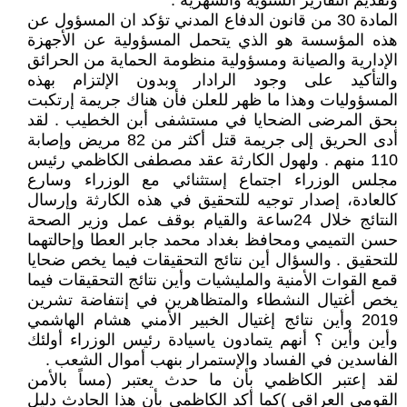
وتقديم التقارير السنوية والشهرية .
المادة 30 من قانون الدفاع المدني تؤكد ان المسؤول عن
هذه المؤسسة هو الذي يتحمل المسؤولية عن الأجهزة
الإدارية والصيانة ومسؤولية منظومة الحماية من الحرائق
والتأكيد على وجود الرادار وبدون الإلتزام بهذه
المسؤوليات وهذا ما ظهر للعلن فأن هناك جريمة إرتكبت
بحق المرضى الضحايا في مستشفى أبن الخطيب . لقد
أدى الحريق إلى جريمة قتل أكثر من 82 مريض وإصابة
110 منهم . ولهول الكارثة عقد مصطفى الكاظمي رئيس
مجلس الوزراء اجتماع إستثنائي مع الوزراء وسارع
كالعادة، إصدار توجيه للتحقيق في هذه الكارثة وإرسال
النتائج خلال 24ساعة والقيام بوقف عمل وزير الصحة
حسن التميمي ومحافظ بغداد محمد جابر العطا وإحالتهما
للتحقيق . والسؤال أين نتائج التحقيقات فيما يخص ضحايا
قمع القوات الأمنية والمليشيات وأين نتائج التحقيقات فيما
يخص أغتيال النشطاء والمتظاهرين في إنتفاضة تشرين
2019 وأين نتائج إغتيال الخبير الأمني هشام الهاشمي
وأين وأين ؟ أنهم يتمادون ياسيادة رئيس الوزراء أولئك
الفاسدين في الفساد والإستمرار بنهب أموال الشعب .
لقد إعتبر الكاظمي بأن ما حدث يعتبر (مساً بالأمن
القومي العراقي )كما أكد الكاظمي بأن هذا الحادث دليل