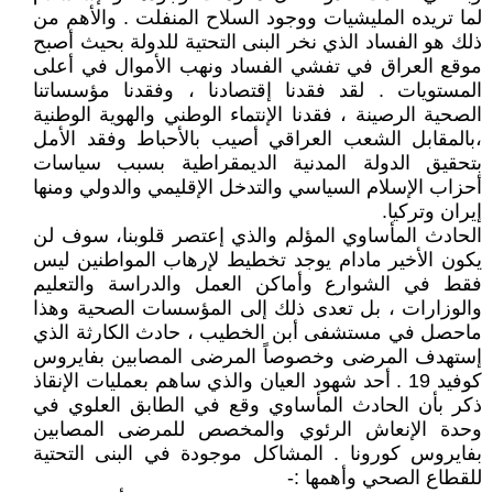
لما تريده المليشيات ووجود السلاح المنفلت . والأهم من
ذلك هو الفساد الذي نخر البنى التحتية للدولة بحيث أصبح
موقع العراق في تفشي الفساد ونهب الأموال في أعلى
المستويات . لقد فقدنا إقتصادنا ، وفقدنا مؤسساتنا
الصحية الرصينة ، فقدنا الإنتماء الوطني والهوية الوطنية
،بالمقابل الشعب العراقي أصيب بالأحباط وفقد الأمل
بتحقيق الدولة المدنية الديمقراطية بسبب سياسات
أحزاب الإسلام السياسي والتدخل الإقليمي والدولي ومنها
إيران وتركيا.
الحادث المأساوي المؤلم والذي إعتصر قلوبنا، سوف لن
يكون الأخير مادام يوجد تخطيط لإرهاب المواطنين ليس
فقط في الشوارع وأماكن العمل والدراسة والتعليم
والوزارات ، بل تعدى ذلك إلى المؤسسات الصحية وهذا
ماحصل في مستشفى أبن الخطيب ، حادث الكارثة الذي
إستهدف المرضى وخصوصاً المرضى المصابين بفايروس
كوفيد 19 . أحد شهود العيان والذي ساهم بعمليات الإنقاذ
ذكر بأن الحادث المأساوي وقع في الطابق العلوي في
وحدة الإنعاش الرئوي والمخصص للمرضى المصابين
بفايروس كورونا . المشاكل موجودة في البنى التحتية
للقطاع الصحي وأهمها :-