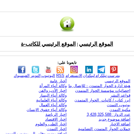
الموقع الرئيسي
الموقع الرئيسي للكاتب-ة
|
تابعونا على:
بنترست
تيلكرام
لينكدإن
الانستغرام
RSS
اليوتيوب
التويتر
الفيسبوك
الموقع الرئيسي
أخبار عامة
هيئة ادارة الحوار المتمدن - للإتصال بنا
وكالة أنباء المرأة
إحصائيات مؤسسة الحوار المتمدن
اخبار الأدب والفن
قواعد النشر
وكالة أنباء اليسار
ابرز كتاب / كاتبات الحوار المتمدن
وكالة أنباء العلمانية
يوتيوب التمدن
وكالة أنباء العمال
مكتبة التمدن
وكالة أنباء حقوق الإنسان
عدد الزوار: 3,428,325,588
اخبار الرياضة
اضافة موضوع جديد
اخبار الاقتصاد
اضافة الاخبار
اخبار الطب والعلوم
حملات الحوار المتمدن التضامنية
اخبار التمدن
إضافة يوتيوب-فلم إلى يوتيوب التمدن