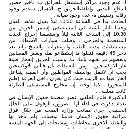
ا- عدم وجود مراكز إستشعار للحرائق ب- تأخير حضور
الدفاع المدني وإطفاءالحريق ج- الأهمال د-عدم وجود
رقابة وتفتيش ه- عدم وجود صيانة .
الحادث بدأ في الساعة 10:30 ليلاً يقول شاهد العيان
وجدنا النار ناشبة في المستشفى إستمر الحريق من
10:30 إلى الساعة الثالثة ليلاً وإستطعنا إخراج الجثث
المتفحمة والجرحى . وصلت سيارات الأسعاف من
مستشفيات مدينة الطب والزعفرانية والشيخ زايد بعد
تأخر 45 دقيقة فنقلوا ما إستطاعو نقله وبعض المصابين
وبعضهم تم نقلهم بالتك تك وسبب الحريق إنفجار قنينة
غاز الأوكسجين . ومن التعليقات بأن قناني الأوكسجين
يجب ان لاتنقل بواسطة المواطنين وأن القنينة يتفاعل
الغاز فيها مع الزيت حيث كان يجري داخل الغرفة (طبخ
للسحور) . كما لوحظ إن مخارج المستشفى الطارئة
كانت مغلقة . .
الدكتورة فاتن الحلفي عضو منظمة حقوق الإنسان في
بغداد ذكرت في لقاء لها : ضرورة الوقوف على الخلل
الحقيقي، جرى مفاتحة وزارة الصحة من خلال فرق
مراقبة حقوق الإنسان قدمنا توصيات ولم يأخذ بها
والنقطة الأخرى مخاطبات ومفاتحات إلى الجهة المعنية