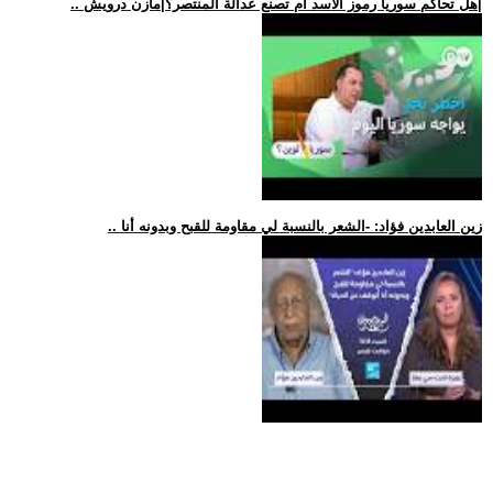
.. هل تحاكم سوريا رموز الأسد أم تصنع عدالة المنتصر؟|مازن درويش|
.. زين العابدين فؤاد: -الشعر بالنسبة لي مقاومة للقبح وبدونه أنا