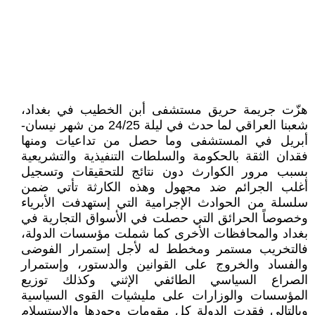
هزّت جريمة حريق مستشفى أبن الخطيب في بغداد،
شعبنا العراقي لما حدث في ليلة 24/25 من شهر نيسان-
أبريل في المستشفى وما حصل من تداعيات ومنها
فقدان الثقة بالحكومة والسلطات التنفيذية والتشريعية
بسبب مرور الكوارث دون نتائج للتحقيقات وتسجيل
أغلب الجرائم ضد مجهول وهذه الكارثة تأتي ضمن
سلسلة من الحوادث الإجرامية التي إستهدفت الأبرياء
وخصوصاً الحرائق التي حصلت في الأسواق التجارية في
بغداد والمحافظات الأخرى كما شملت مؤسسات الدولة،
فالتخريب مستمر ومخطط له لأجل إستمرار الفوضى
والفساد والخروج على القوانين والدستور، وإستمرار
الصراع السياسي الطائفي الإثني وكذلك توزيع
المؤسسات والوزارات على مليشيات القوى السياسية
وبالتالي فقدت الدولة كل مقومات وجودها والإستسلام