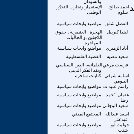
والسودان
د
احمد صالح
الإستعمار وتجارب التحرّر
سلوم
الوطني
الفضل شلق
مواضيع وابحاث سياسية
ليندا كبرييل
الهجرة , العنصرية , حقوق
اللاجئين ,و الجاليات
المهاجرة
أياد الزهيري
مواضيع وابحاث سياسية
سعيد مضيه
القضية الفلسطينية
فرست مرعي
العلمانية، الدين السياسي
ونقد الفكر الديني
اسامه شوقي
كتابات ساخرة
البيومي
راسم عبيدات
مواضيع وابحاث سياسية
عثمان ٲحمد
مواضيع وابحاث سياسية
رضا
سعيد الوجاني
مواضيع وابحاث سياسية
اسعد عبدالله
المجتمع المدني
عبدعلي
جوليت ابو
مواضيع وابحاث سياسية
شنب