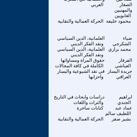
الصغار
العربي
والمهنيين
الغابويين
محمود خليفه
الحركة العمالية والنقابية
ضياء
العلمانية، الدين السياسي
الشكرجي
ونقد الفكر الديني
محمد برازي
العلمانية، الدين السياسي
ونقد الفكر الديني
الفرفار
حقوق المراة ومساواتها
العياشي
الكاملة في كافة المجالات
جريدة اليسار
في نقد الشيوعية واليسار
العراقي
واحزابها
ابراهيم
دراسات وابحاث في التاريخ
الجندي
والتراث واللغات
عماد عبد
كتابات ساخرة
اللطيف سالم
بشير صقر
الحركة العمالية والنقابية