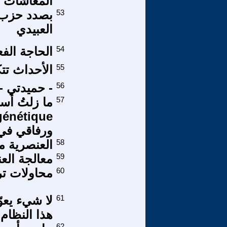
المعاشات ال
53
بصدد حزب ال
العبيدي
54
الحاجة الفع
55
الأحداث تتكلم
56
- حميدتي - 
57
ورفاقي في 
58
العنصرية 
59
معالجة الع
60
محاولات تر
61
لا شيء يعو
هذا النظام
62