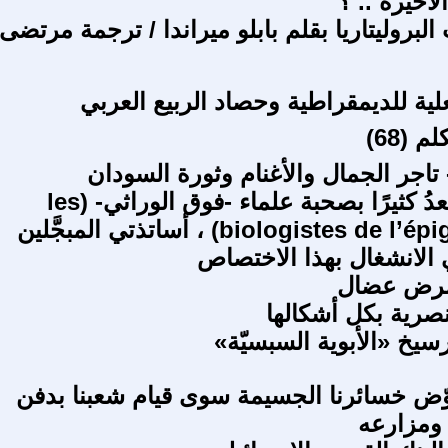
أخيرة .. ؟
بروليتاريا بقلم بابلو ميراندا / ترجمة مرتضى
لية للديمقراطية وحصاد الربيع العربي
 (68)
تاجر الجمال والأغنام وثورة السودان
ما زلتُ أسعدُ كثيرًا بصحبة علماء -فوق الوراثي- (les
biologistes de l’épigénétique) ، أساتذتي المبجَّلين
الانشغال بهذا الاختصاص
مرض عضال
نصرية بكل أشكالها
سيخ «الأبوية السبسيّة»
ّض خسائرنا الجسيمة سوى قيام شعبنا بدفن
 ومزارعه