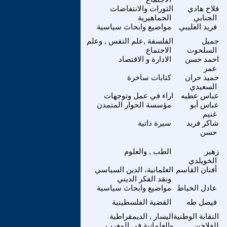
فلاح هادي
الثورات والانتفاضات
الجنابي
الجماهيرية
فريد العليبي
مواضيع وابحاث سياسية
جميل
الفلسفة ,علم النفس , وعلم
السلحوت
الاجتماع
احمد حسن
الادارة و الاقتصاد
عمر
حميد حران
كتابات ساخرة
السعيدي
عباس عطيه
اراء في عمل وتوجهات
عباس أبو
مؤسسة الحوار المتمدن
غنيم
شاكر فريد
سيرة ذاتية
حسن
زهير
الطب , والعلوم
الخويلدي
أفنان القاسم
العلمانية، الدين السياسي
ونقد الفكر الديني
عادل الخياط
مواضيع وابحاث سياسية
فيصل طه
القضية الفلسطينية
النقابة الوطنية
اليسار , الديمقراطية
للفلاحين
والعلمانية في المغرب