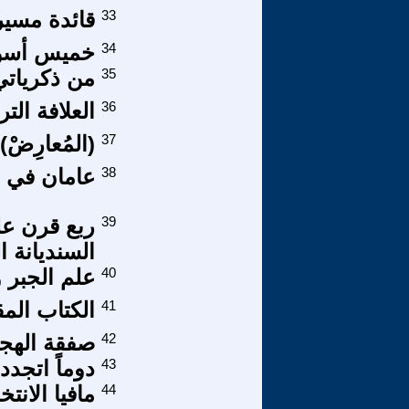
33
قائدة مسير
34
خميس أسود
35
من ذكرياتي 
36
العلافة التر
37
(المُعارِضْ) 
38
عامان في م
39
ربع قرن على
السنديانة ا
40
علم الجبر 
41
الكتاب الم
42
صفقة الهج
43
دوماً اتجدد
44
مافيا الانت