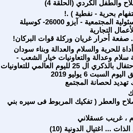
لاح والطفل الكردي (الحلقة 4)
فهام بحرية - نفطية ) .!
تطبيق المسئولية المجتمعية - آيزو 26000- كوسيلة
أعمال التجارية
. صفعة أحرار غريان وركلة قوات البركان!
أداة للحرية والسلام والعدالة وبناء سودان
سلام وعدالة والتعاونيات خيار الشعب -
بمناسبة الإحتفال بالذكري ال 25 لليوم العالمي للتعاونيات
وم السبت 6 يوليو 2019
 تهديد لحصانة المجتمع
ك
بو صلاح والعطر ( تفكيك المربوط فى سيره بني
ام ، غريب عسقلاني
لذات ... اغتيال الدونية (10)