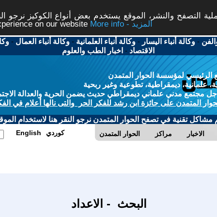
ة التصفح والنشر، الموقع يستخدم بعض أنواع الكوكيز نرجو النق
More info - المزيد
experience on our website
الفن
-
وكالة أنباء اليسار
-
وكالة أنباء العلمانية
-
وكالة أنباء العمال
-
وكا
الاقتصاد
-
اخبار الطب والعلوم
 الرئيسي لمؤسسة الحوار المتمدن
، علمانية، ديمقراطية، تطوعية وغير ربحية
ل مجتمع مدني علماني ديمقراطي حديث يضمن الحرية والعدالة الاجتم
حوار المتمدن على جائزة ابن رشد للفكر الحر والتى نالها أعلام في الفك
م مشاكل تقنية في تصفح الحوار المتمدن نرجو النقر هنا لاستخدام الموقع
كوردي
English
الاخبار
مراكز
الحوار المتمدن
البحث - الاعداد