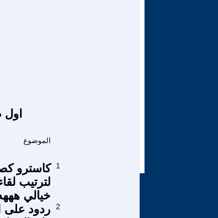
اول ص
الموضوع
1
كاسترو كصد
لترتيب لقا
خيالي هههه
2
ردود على اد