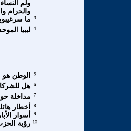
ولم النساء
والحرام و
3
ما سرغيبوبة Coma الإعلام ا
4
ليبيا المو
5
الوطن هو ا
6
هل للشركا
7
مداخلة حو
8
أخطار هائلة
9
أسوار الأبا
10
رؤية الحزب