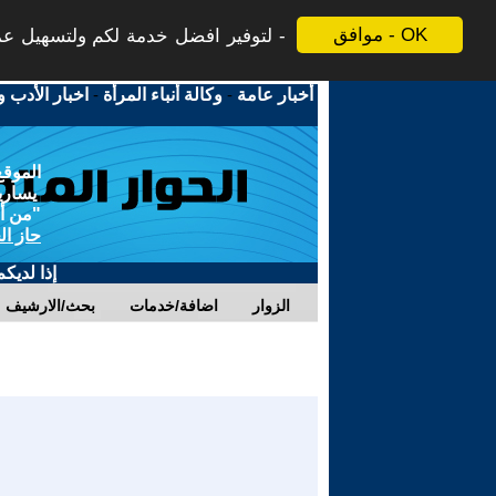
موافق - OK
لتوفير افضل خدمة لكم ولتسهيل عملي
أخبار عامة
-
وكالة أنباء المرأة
-
اخبار الأدب و
الموقع
يسارية
"من أج
حاز ال
إذا لديك
الزوار
اضافة/خدمات
بحث/الارشيف