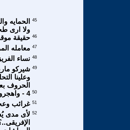
45
الحمايه وا
ولا ارى طحي
46
حقيقة موقف ا
47
معامله الم
48
نساء الفريز
49
شيركو مارب
وعلينا الت
الحروف بعي
50
4 - واهجروهن في المضاجع !!
51
غرائب وعجا
52
لأى مدى يُ
الإفريقى..؟