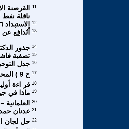
11
القرصنة ال
ناقلة نفط 
12
الاستبداد ٢٦ – التفوّق العنصري وعقد الصفقة
13
أنُدافِع عن 
14
جذور الدكتا
15
تصفية فاشية 
16
جدل التوحيد
17
ح 9 ) المحاكمه 1 ( تفكيك المربوط في سيرة بني زعبوط
18
قر اءة أولي
19
ماذا في جي
20
العلمانية – اللاّئيك
21
عدنان حمد 
22
حل لجان ال