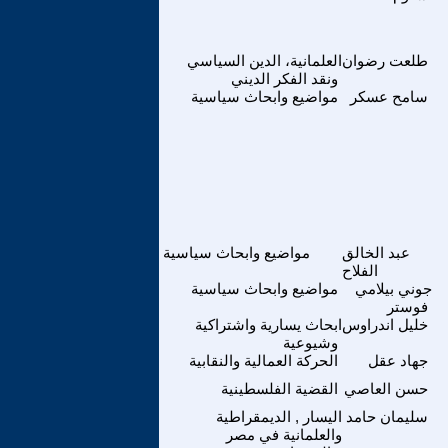
طلعت رضوان
العلمانية، الدين السياسي
ونقد الفكر الديني
سامح عسكر
مواضيع وابحاث سياسية
عبد الخالق
مواضيع وابحاث سياسية
الفلاح
جوني بيلامي
مواضيع وابحاث سياسية
فوستر
خليل اندراوس
ابحاث يسارية واشتراكية
وشيوعية
جهاد عقل
الحركة العمالية والنقابية
حسن العاصي
القضية الفلسطينية
سليمان حامد
اليسار , الديمقراطية
والعلمانية في مصر