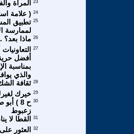
23
المرأة والف
24
( علامة است
25
لممارسة ال
26
ماذا بعد؟ .
27
التعاونيات 
أفضل حرية 
والذي يوافق الي
28
ثقافة الشك
29
خيرك لغير
30
ح 8 ) أ
زعبوط
31
القطا لا ين
32
العثور على ا