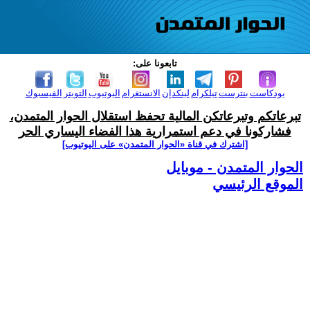
تابعونا على:
بودكاست
بنترست
تيلكرام
لينكدإن
الانستغرام
اليوتيوب
التويتر
الفيسبوك
تبرعاتكم وتبرعاتكن المالية تحفظ استقلال الحوار المتمدن،
فشاركونا في دعم استمرارية هذا الفضاء اليساري الحر
[اشترك في قناة ‫«الحوار المتمدن» على اليوتيوب]
الحوار المتمدن - موبايل
الموقع الرئيسي