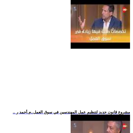
.. مشروع قانون جديد لتنظيم عمل المهندسين في سوق العمل..م.أحمد ر