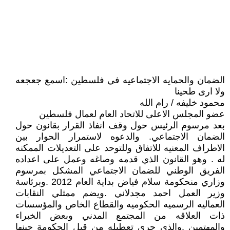
الضمان والحمايه الاجتماعيه في فلسطين :اسمع جعجعه
ولا ارى طحينا
محمود خليفه / رام الله
عضو المجلس الاعلى للاتحاد العام لعمال فلسطين
بعد مرسوم الرئيس حول وقف انفاذ القرار بقانون حول
الضمان الاجتماعي. والدعوه لاستمرار الحوار بين
الاطراف المعنيه للاتفاق وللتوحد على التعديلات الممكنه
له . وهو القانون الذي قدمه وصاغه وعمل على اعداده
الفريق الوطني للضمان الاجتماعي المشكل بمرسوم
وزاري منحكومة سلام فياض بداية العام 2012 .وبرئاسة
وزير العمل احمد مجدلاني .ويضم ممثلي النقابات
العماليه الرسميه الحكوميه والقطاع الخاص والمؤسسات
ذات العلاقه من المجتمع المدني وبعض الخبراء
والمهتمين .والذي جرى تعطيله من قبل الحكومة حينها