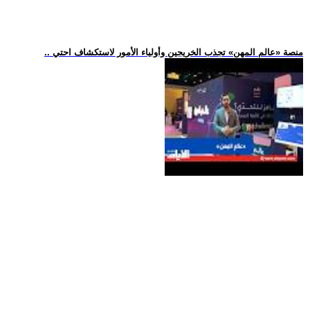
.. منصة «عالم المهن» تجذب الخريجين وأولياء الأمور لاستكشاف احتي