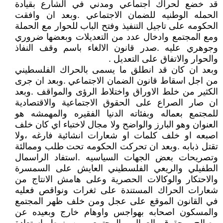
قد خضع لحراك اجتماعي ومدني في الشارع بقيادة
الحمله الوطنيه للضمان الاجتماعي .وبعد ان وافقت
الحكومه على تاجيل التنفيذ وفتح الباب للحوار مع الحملة
ومع المجتمع وادخال عدد من التعديلات وبعضها ضروري
وجوهري عليه .صدر قانون الالغاء باسم وقف النفاذ
والحوار والاتفاق على التعديل .
وبعد ان كان قد انطلق ما يسمى بالحراك الفلسطيني
من اجل اسقاط قانون الضمان الاجتماعي .وبعد ان جرى
الكثير من خلط الاوراق واختلاط الرؤى والمواقف .وبعد
ان صار الصراع على الحقوق الاجتماعية والاقتصادية
للمجتمع بعماله وبفئاته الدنيا الفقيره والمهمشه هو
العنوان وهو البارز والواضح ولا مجال لاختباء اي كان خلف
اصبعه او خلف كلمات او شعارات انشائية فارغه ،ولا
تقتل ذبابه .وبعد ان تحركت الحكومه تحت طلب وممالئة
وتصريحات بعض الجهات السياسيه .استفاد الراسمال
الطفيلي والريعي الفلسطيني العايش على السمسرة
والاحتكار والوكالات الحصرية وعلى هامش الانتاج من
شعارات الحراك المستندة على ثغرات ونواقص فعليه
في القانون الموقع على عجل ومن خلف ظهر المجتمع
والمسكون اصحابه بهواجس واوهام خارج وبعيده عن