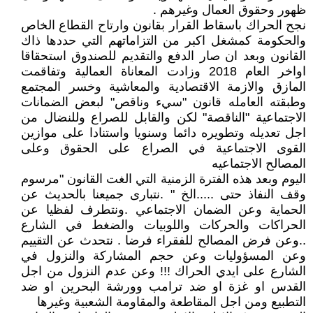
ظهور وحقوق العمال وغيرهم .
نجح الحراك باسقاط القرار بقانون وارتاح القطاع الخاص
والحكومة كمشغل اكبر من التزاماتهم التي حددها ذاك
القانون وبعد ان صار الدفع والتقديم للصندوق استحقاقا
اواخر العام 2018 وزادت المعاناة العمالية وتفاقمت
المازق والازمة الاقتصادية والمعاشية وخسر المجتمع
وطبقته العامله قانون "سيء وناقص" لبعض الضمانات
الاجتماعية "الناقصة" لكن والقابل للصراع وللنضال من
اجل تعديله وتطويره دائما وسنويا واستنادا على موازين
القوى الاجتماعية في الصراع على الحقوق وعلى
المصالح الاجتماعيه
اليوم وبعد هذه الفترة الزمنية التي الغت القانون "مرسوم
وقف النفاذ حتى .....الخ " .نتبارى جميعنا بالحديث عن
الحماية وعن الضمان الاجتماعي .ونتطرف لفظيا عن
الحراكات والحركات واللوبيات والضغط في الشارع
..وعن فرض المصالح للفقراء فرضا . نتحدث عن التقييم
وعن المسؤوليات وعن حجم المشاركة والنزول في
الشارع على ايدي الحراك !!! وعن عدم النزول من اجل
القدس او غزة او ضد ترامب وورشة البحرين او ضد
التطبيع ومن اجل المقاطعة والمقاومة الشعبية وغيرها