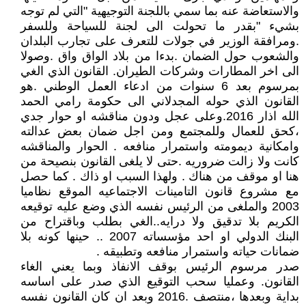
والاستعاضة عنه بما سمي باللجنة التوجيهية "التي لم توجه
بشيء "بقدر ما تحولت الى لجنة للسياحة وللسفر
.ومرافقة الوزير في جولات للتعرف على تجارب البلدان
والشعوب حول الضمان .بدءا من بلاد الواق واق .وصولا
الى اخر المطارات وشركات الطيران. القانون الذي الغي
بمرسوم بعد 6 سنوات من ادعاء العمل الوطني .هو
القانون الذي حوله المجدلاني الى حكومة رامي الحمد
الله اذار 2016.وعلى عجل ودون مناقشه او حوار جدي
،كحق للعمال وللمجتمع ومن اجل ضمان بعض عدالته
وامكانية ديمومته واستمرار منافعه . الحوار والمناقشه
كانت ولا زالت ضروريه .حتى لا يلغى القانون بنصيحة من
هنا او موقف من هناك . ولهذا السبب او ذاك . كما حصل
مع مشروع قانون التامينات الاجتماعيه الموقع نظاميا
2003 والملغى من الرئيس نفسه الذي وضع عليه توقيعه
الكريم بلا تدقيق ولا درايه..الغي بطلب وباقتراح من
البنك الدولي او احد مؤسساته 2007 .. حينها كونه بلا
ضمانات حياته واستمرار منافعه وتطبيقه .
صدر مرسوم الرئيس بوقف الانفاذ وبما يعني الغاء
القانون. وعمليا سحب التوقيع الذي صدر على اساسه
بداية وبعدها ،منتصف .2016 وبعد ان كان القانون نفسه