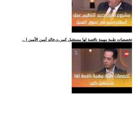
.. تخصصات طبية مهمة ناقصة لها مستقبل كبير..د.خالد أمين الأمين ا