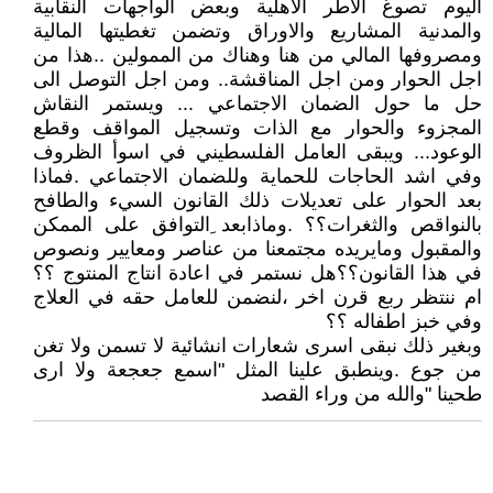
اليوم تصوغ الاطر الاهلية وبعض الواجهات النقابية
والمدنية المشاريع والاوراق وتضمن تغطيتها المالية
ومصروفها المالي من هنا وهناك من الممولين ..هذا من
اجل الحوار ومن اجل المناقشة.. ومن اجل التوصل الى
حل ما حول الضمان الاجتماعي ... ويستمر النقاش
المجزوء والحوار مع الذات وتسجيل المواقف وقطع
الوعود... ويبقى العامل الفلسطيني في اسوأ الظروف
وفي اشد الحاجات للحماية وللضمان الاجتماعي .فماذا
بعد الحوار على تعديلات ذلك القانون السيء والطافح
بالنواقص والثغرات؟؟ .وماذابعد ِالتوافق على الممكن
والمقبول ومايريده مجتمعنا من عناصر ومعايير ونصوص
في هذا القانون؟؟هل نستمر في اعادة انتاج المنتوج ؟؟
ام ننتظر ربع قرن اخر ،لنضمن للعامل حقه في العلاج
وفي خبز اطفاله ؟؟
وبغير ذلك نبقى اسرى شعارات انشائية لا تسمن ولا تغن
من جوع .وينطبق علينا المثل "اسمع جعجعة ولا ارى
طحينا "والله من وراء القصد