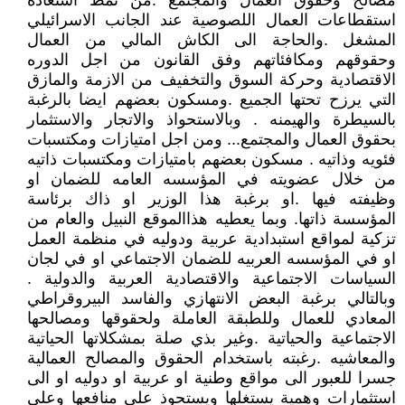
مصالح وحقوق العمال والمجتمع .من نمط استعادة
استقطاعات العمال اللصوصية عند الجانب الاسرائيلي
المشغل .والحاجة الى الكاش المالي من العمال
وحقوقهم ومكافئاتهم وفق القانون من اجل الدوره
الاقتصادية وحركة السوق والتخفيف من الازمة والمازق
التي يرزح تحتها الجميع .ومسكون بعضهم ايضا بالرغبة
بالسيطرة والهيمنه . وبالاستحواذ والاتجار والاستثمار
بحقوق العمال والمجتمع... ومن اجل امتيازات ومكتسبات
فئويه وذاتيه . مسكون بعضهم بامتيازات ومكتسبات ذاتيه
من خلال عضويته في المؤسسه العامه للضمان او
وظيفته فيها .او برغبة هذا الوزير او ذاك برئاسة
المؤسسة ذاتها. وبما يعطيه هذاالموقع النبيل والعام من
تزكية لمواقع استبدادية عربية ودوليه في منظمة العمل
او في المؤسسه العربيه للضمان الاجتماعي او في لجان
السياسات الاجتماعية والاقتصادية العربية والدولية .
وبالتالي برغبة البعض الانتهازي والفاسد البيروقراطي
المعادي للعمال وللطبقة العاملة ولحقوقها ومصالحها
الاجتماعية والحياتية .وغير بذي صلة بمشكلاتها الحياتية
والمعاشيه .رغبته باستخدام الحقوق والمصالح العمالية
جسرا للعبور الى مواقع وطنية او عربية او دوليه او الى
استثمارات وهمية يستغلها ويستحوذ على منافعها وعلى