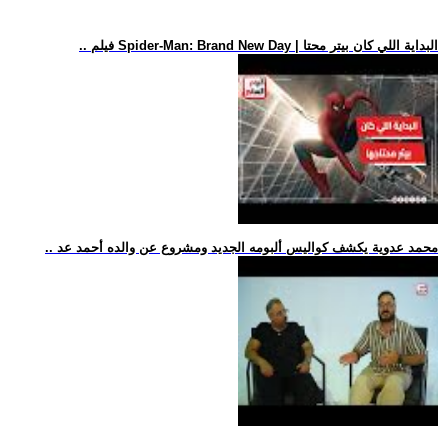
.. فيلم Spider-Man: Brand New Day | البداية اللي كان بيتر محتا
.. محمد عدوية يكشف كواليس ألبومه الجديد ومشروع عن والده أحمد عد