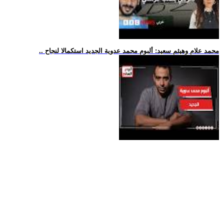
.. محمد علام وهيثم سعيد: ألبوم محمد عدوية الجديد استكمالا لنجاح