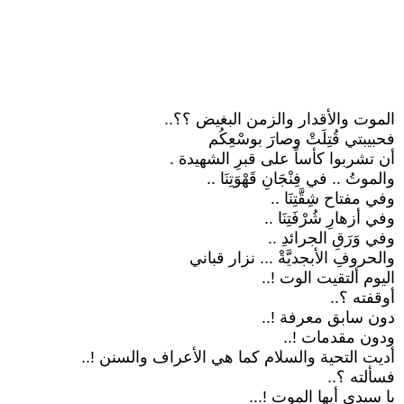
الموت والأقدار والزمن البغيض ؟؟..
فحبيبتي قُتِلَتْ وصارَ بوسْعِكُم
أن تشربوا كأساً على قبرِ الشهيدة .
والموتُ .. في فِنْجَانِ قَهْوَتِنَا ..
وفي مفتاح شِقَّتِنَا ..
وفي أزهارِ شُرْفَتِنَا ..
وفي وَرَقِ الجرائدِ ..
والحروفِ الأبجديَّةْ ... نزار قباني
اليوم ألتقيت الوت !..
أوقفته ؟..
دون سابق معرفة !..
ودون مقدمات !..
أديت التحية والسلام كما هي الأعراف والسنن !..
فسألته ؟..
يا سيدي أيها الموت !...