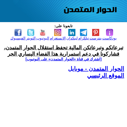
تابعونا على:
بودكاست
بنترست
تيلكرام
لينكدإن
الانستغرام
اليوتيوب
التويتر
الفيسبوك
تبرعاتكم وتبرعاتكن المالية تحفظ استقلال الحوار المتمدن،
فشاركونا في دعم استمرارية هذا الفضاء اليساري الحر
[اشترك في قناة ‫«الحوار المتمدن» على اليوتيوب]
الحوار المتمدن - موبايل
الموقع الرئيسي