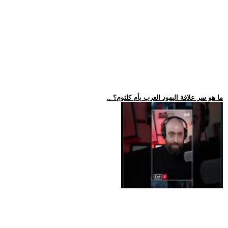
.. ما هو سر علاقة اليهود العرب بأم كلثوم؟