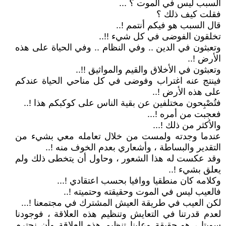
السبب ليس في الموت ؟ ...
فقلت كيف ذلك ؟
قال السبب هو فيكم أنتمم !..
تخلقون الفوضى في كل شيء !!..
وتعبثون في الدين .. وفي النظام .. وفي الحياة على هذه
الأرض !..
وتعبثون في الأخلاق والقيم والمواثيق !!..
فينتج عنه اغتراب وفوضى في كل مناحي الحياة عندكم
على هذه الأرض !..
فتُصْبِحون مختلفين عن بقية الناس على كوكبكم هذا !..
فعجبت من أمره !...
والأكثر من ذلك !...
عندما وجدته ولمست من خلال تعامله معي بشيء من
التقدير والبساطة ، وأشعاري بعدم الخوف منه !..
وقد عكست له هذا الشعور ، وحاول أن يتخطى ذلك ولم
يعلق بشيء !..
وكلامه كان منطقيا ووافيا بحسب اعتقادي !...
فالعيب ليس في الموت وحقيقته وحتميته !..
لكن العيب في طريقة العيش المشترك في مجتمعنا !...
لعدم قدرتنا في التعايش وتنظيم هذه العلاقة ، فوجودنا
سويتا ، هو حقيقة وعلينا تنظيم هذه العلاقة وأن نحترم