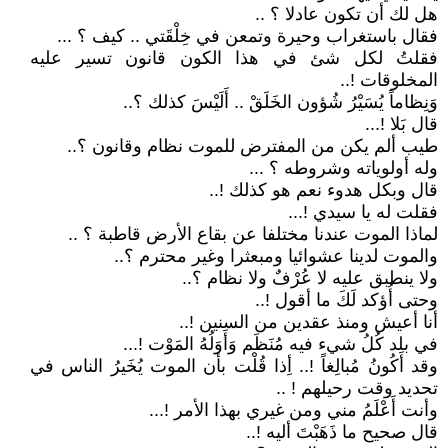
هل لك أن تكون عادلا ؟ ..
فقال باستغراب وحيرة وتمعن في خِلْقَتي .. كيف ؟ ...
فقلتُ لكل شئ في هذا الكون قانون تسير عليه
المخلوقات !..
وَنِظاماً يُسَيْرُ شُؤون الخَلَقْ .. أَلَيْسَ كذلك ؟..
قال بَلا !...
طيب ألم يكن من المفترض للموت نظام وقانون ؟..
وله أولوياته وشروطه ؟ ...
قال وبكل هدوء نعم هو كذلك !..
فقلت له يا سيدي !...
لماذا الموت عندنا مختلفا عن بقاع الأرض قاطبة ؟ ..
والموت لدينا عشوائيا ومبعثرا وغير محترم ؟..
ولا ينطبق عليه لا عُرْفٌ ولا نظام ؟..
وحتى أُؤكد لَكَ ما أقول !..
أنا أعيش ومنذ عقدين من السنين !..
في بلد كُلُ شيء فيه مُنَظَم وَأَوَلُهُ المَوْت !...
وقد أَكُونُ مُبالِغاً !.. أِذا قُلْت بأن الموت يُخَيرُ الناس في
تحديد وقت رحيلهم ! ..
وأنت أَعْلَمُ مني ومن غيري بهذا الأمر !...
قال صحيح ما ذَهَبْتَ أليه !..