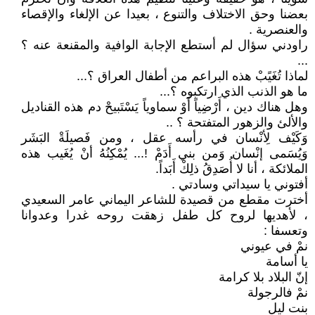
بعضنا وحق الاختلاف والتنوع ، بعيدا عن الإلغاء والإقصاء
والعنصرية .
راودني سؤال لم أستطع الإجابة الوافية والمقنعة عنه ؟
...
لماذا تُغَيًبْ هذه البراعم من أطفال العراق ؟...
ما هو الذنب الذي ارتكبوه ؟...
وهل هناك دين ، أَرْضِياً أَوْ سماوياً يَسْتَبيحْ دم هذه القناديل
والألئ والزهور المتفتحة ؟ ..
وَكَيْف لِأنْسان في رأسه عقل ، ومن فَصيلَةْ البَشَر
وَيُسَمى إنْسان وَمن بني أَدَمْ !... يُمْكِنُهُ أنْ يُغَيب هذه
الملائكة ، أنا لا أُصَدِقُ ذلِكْ أَبَداً.
أفتوني يا سيداتي وسادتي .
أخترت مقطع من قصيدة للشاعر اليماني عامر السعيدي
، لأهديها لروح كل طفل زهقت روحه غدرا وعدوانا
وتعسفا :
نمْ في عيوني
يا أسامة
إنّ البلاد بلا كرامة
نمْ فالرجولة
بنت ليلٍ