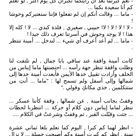
- نعم كبرتما بعد أن رأيتكما تكبران كل يوم أكثر , لو تعلم
كم أنا سعيدة بكما ...
- ماما ... وقالت أنكم إن لم تفعلوا فإننا سنعتبركم وحوشا
!
- لا ! لا ! لا ! لا! حبيبي , صغيري , فلذة كبدي ... لا ! كله إلا
هذا ! لا يوجد وحوش في أسرتنا تعرف ذلك جيدا !
- ماما ... لم أعد أعرف أي شيء ... لندخل ... أمينة تنتظر
.
كانت أمينة واقفة عند ساقي بابا جمال , لم تلتفت لنا
وظلت واقفة تنظر جهة رأسه ... احتضنتها ماما إيناس من
الخلف وأرادت تقبيل خدها الأيمن فأبعدت أمينة خدها إلى
شمالها وإلى أسفل ولم تسمح لها : "ماما ... أنتِ من
ستتكلمين , خذي مكانكِ وقولي ."
وقفتُ بجانب أمينة , عن شمالها , وقفة كأننا عسكر ...
ننظر لماما إيناس دون كلام أو حركة ... انتظرنا لحظات
... جثت وقبّلت القبر , ثم وقفتْ وشرعتْ في الكلام ....
- انظر لهما كم كبرا , اليوم كما تعلم بلغا ثماني عشرة
سنة , انظر كم كبرت أمينة وكم أصبحت جميلة ... لا نزال