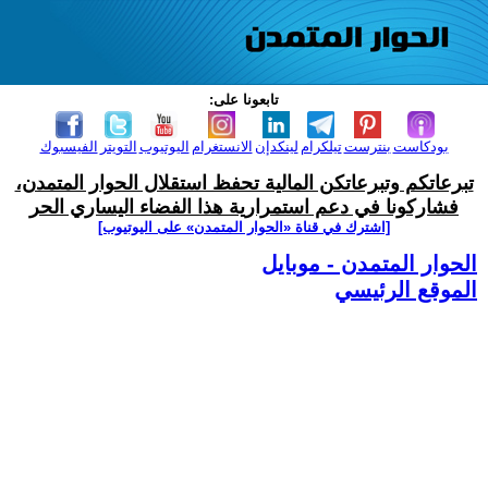
تابعونا على:
بودكاست
بنترست
تيلكرام
لينكدإن
الانستغرام
اليوتيوب
التويتر
الفيسبوك
تبرعاتكم وتبرعاتكن المالية تحفظ استقلال الحوار المتمدن،
فشاركونا في دعم استمرارية هذا الفضاء اليساري الحر
[اشترك في قناة ‫«الحوار المتمدن» على اليوتيوب]
الحوار المتمدن - موبايل
الموقع الرئيسي