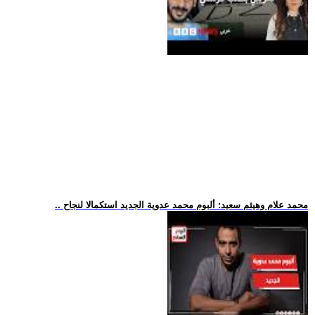
.. محمد علام وهيثم سعيد: ألبوم محمد عدوية الجديد استكمالا لنجاح