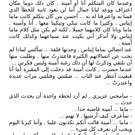
وعندما كان المتكلم أنا أو أمينة , كان ذلك دوما مكان
اعتراف ووعد لبابا جمال أننا لن نعود ثانية للخطأ الذي
قمنا به واعترفنا له به ... أحسن من كان يتكلم كانت ماما
إيناس , وكثيرا ما كانت تبكي وتبكينا معها , أنا وأمينة .
ماما وبابا كان كلامهما جميلا , لكنه لم يكن مثل كلام ماما
إيناس ولا أتذكر أني بكيت عند سماعهما وكذلك كانت
أمينة .
عند اتصالي بماما إيناس , وجدتها قلقة ... سألتني لماذا لم
نجب عن اتصالاتهم الكثيرة فاعتذرتُ منها , وطلبت منها
أن نلتقي وذكرتُ لها أن ذلك رغبة أمينة وليس فكرتي ...
عندما حضرت , كانت أمينة قد دخلت إلى المقبرة أما أنا
فبقيت أنتظر عند الباب ... ضمّتني وقبلتني مرات عديدة
واعتذرتْ ...
- سامحني عزيزي , لم أرد لحظة واحدة أن يحدث الذي
حدث ...
- ماما ... أمينة غاضبة جدا .
- سأعرف كيف أرضيها , لا تهتم ...
- ماما ... أمينة قالت أنكم تكذبون علينا , وأننا كبرنا اليوم
ويجب أن نعرف كل شيء ...