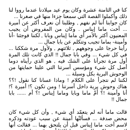
كنا في الثامنة عشرة وكان يوم عيد ميلادنا عندما رووا لنا
ذلك وأكملوا القصة التي سمعنا جزءا منها في صغرنا ...
كان جوابنا أننا لم نفهم , وطلبنا أن نعرف أكثر عن أميرة
... أخت ماما إيناس . وكان من المفروض أن يجيب
المعنيون أكثر بالأمر أي ماما إيناس وبابا , لكننا فوجئنا -أنا
وأمينة- بماما تجيب وتتكلم عن بابا جمال ...
رأينا حرجا على وجوههم , ثلاثتهم , ولأول مرة شككنا ...
في كل شيء ... وفي بابا جمال !! الذي كانت تلك المرة
أول مرة تجرأنا على الشك فيه , هو الذي رأيناه دوما
أصل كل شيء ومؤسس أسرتنا التي علينا حمايتها من
الوحوش البرية بكل وسيلة ...
لكننا لم نتجرأ على الكلام ! وماذا عسانا كنا نقول !؟؟
هناك وحوش برية داخل أسرتنا ! ومن تكون ؟! أميرة ؟!
أنا وأمينة !؟ أَمْ ماما وبابا وماما إيناس !؟ أم ...... بابا
جمال !!
قالت ماما أنه لم يتعمّد أي شيء , وأن كل شيء كان
محض صدفة ... فسألتْها أمينة عن سبب عودته وذكره
لاسم أخت ماما إيناس قبل أن يلتحق بهما ... فقالت أنها