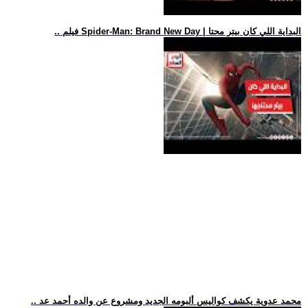
.. فيلم Spider-Man: Brand New Day | البداية اللي كان بيتر محتا
.. محمد عدوية يكشف كواليس ألبومه الجديد ومشروع عن والده أحمد عد