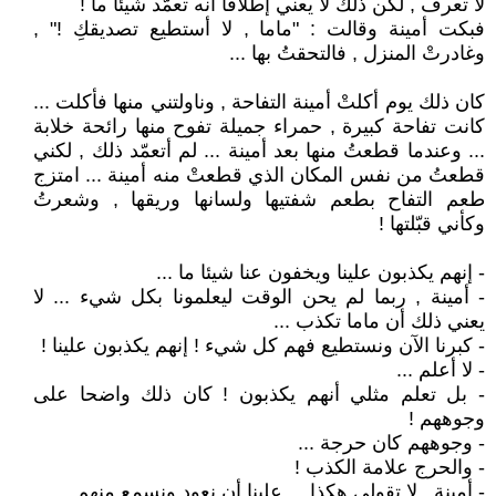
لا تعرف , لكن ذلك لا يعني إطلاقا أنه تعمّد شيئا ما !
فبكت أمينة وقالت : "ماما , لا أستطيع تصديقكِ !" ,
وغادرتْ المنزل , فالتحقتُ بها ...
كان ذلك يوم أكلتْ أمينة التفاحة , وناولتني منها فأكلت ...
كانت تفاحة كبيرة , حمراء جميلة تفوح منها رائحة خلابة
... وعندما قطعتُ منها بعد أمينة ... لم أتعمّد ذلك , لكني
قطعتُ من نفس المكان الذي قطعتْ منه أمينة ... امتزج
طعم التفاح بطعم شفتيها ولسانها وريقها , وشعرتُ
وكأني قبّلتها !
- إنهم يكذبون علينا ويخفون عنا شيئا ما ...
- أمينة , ربما لم يحن الوقت ليعلمونا بكل شيء ... لا
يعني ذلك أن ماما تكذب ...
- كبرنا الآن ونستطيع فهم كل شيء ! إنهم يكذبون علينا !
- لا أعلم ...
- بل تعلم مثلي أنهم يكذبون ! كان ذلك واضحا على
وجوههم !
- وجوههم كان حرجة ...
- والحرج علامة الكذب !
- أمينة , لا تقولي هكذا ... علينا أن نعود ونسمع منهم ...