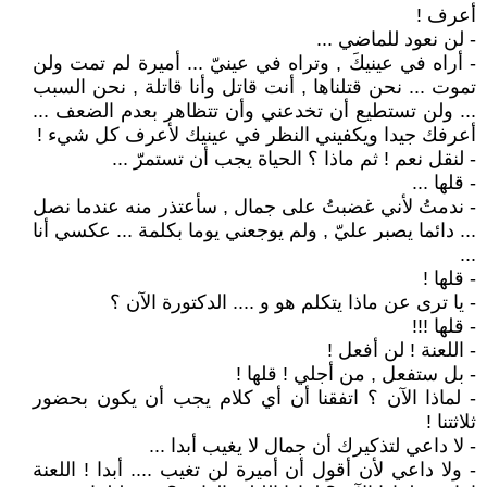
أعرف !
- لن نعود للماضي ...
- أراه في عينيكَ , وتراه في عينيّ ... أميرة لم تمت ولن
تموت ... نحن قتلناها , أنت قاتل وأنا قاتلة , نحن السبب
... ولن تستطيع أن تخدعني وأن تتظاهر بعدم الضعف ...
أعرفك جيدا ويكفيني النظر في عينيك لأعرف كل شيء !
- لنقل نعم ! ثم ماذا ؟ الحياة يجب أن تستمرّ ...
- قلها ...
- ندمتُ لأني غضبتُ على جمال , سأعتذر منه عندما نصل
... دائما يصبر عليّ , ولم يوجعني يوما بكلمة ... عكسي أنا
...
- قلها !
- يا ترى عن ماذا يتكلم هو و .... الدكتورة الآن ؟
- قلها !!!
- اللعنة ! لن أفعل !
- بل ستفعل , من أجلي ! قلها !
- لماذا الآن ؟ اتفقنا أن أي كلام يجب أن يكون بحضور
ثلاثتنا !
- لا داعي لتذكيرك أن جمال لا يغيب أبدا ...
- ولا داعي لأن أقول أن أميرة لن تغيب .... أبدا ! اللعنة