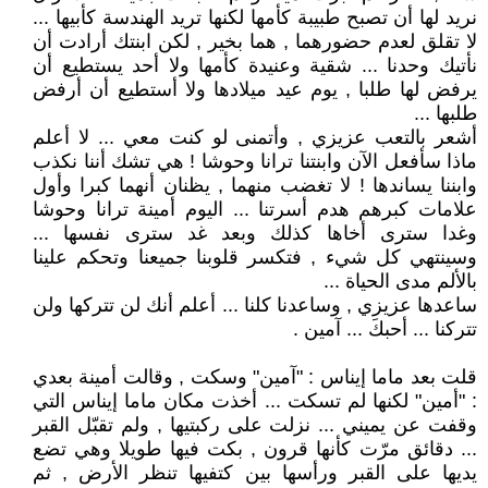
نريد لها أن تصبح طبيبة كأمها لكنها تريد الهندسة كأبيها ...
لا تقلق لعدم حضورهما , هما بخير , لكن ابنتك أرادت أن
نأتيك وحدنا ... شقية وعنيدة كأمها ولا أحد يستطيع أن
يرفض لها طلبا , يوم عيد ميلادها ولا أستطيع أن أرفض
طلبها ...
أشعر بالتعب عزيزي , وأتمنى لو كنت معي ... لا أعلم
ماذا سأفعل الآن وابنتنا ترانا وحوشا ! هي تشك أننا نكذب
وابننا يساندها ! لا تغضب منهما , يظنان أنهما كبرا وأول
علامات كبرهم هدم أسرتنا ... اليوم أمينة ترانا وحوشا
وغدا سترى أخاها كذلك وبعد غد سترى نفسها ...
وسينتهي كل شيء , فتكسر قلوبنا جميعنا وتحكم علينا
بالألم مدى الحياة ...
ساعدها عزيزي , وساعدنا كلنا ... أعلم أنك لن تتركها ولن
تتركنا ... أحبكَ ... آمين .
قلت بعد ماما إيناس : "آمين" وسكت , وقالت أمينة بعدي
: "أمين" لكنها لم تسكت ... أخذت مكان ماما إيناس التي
وقفت عن يميني ... نزلت على ركبتيها , ولم تقبّل القبر
... دقائق مرّت كأنها قرون , بكت فيها طويلا وهي تضع
يديها على القبر ورأسها بين كتفيها تنظر الأرض , ثم