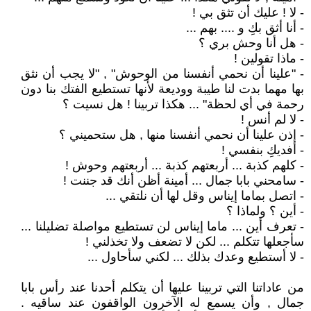
- لا ! عليك أن تثق بي !
- أنا أثق بكِ و .... بهم ...
- هل أنا وحش بري ؟
- ماذا تقولين !
- "علينا أن نحمي أنفسنا من الوحوش" , "لا يجب أن نثق
بها مهما بدت لنا طيبة ووديعة لأنها تستطيع الفتك بنا دون
رحمة في أي لحظة" ... هكذا تربينا ! هل نسيت ؟
- لا لم أنس !
- إذن علينا أن نحمي أنفسنا منها , هل ستحميني ؟
- أفديكِ بنفسي !
- كلهم كذبة ... أربعتهم كذبة ... أربعتهم وحوش !
- سامحني بابا جمال ... أمينة أظن أنك قد جننت !
- اتصل بماما إيناس وقل لها أن نلتقي ...
- أين ؟ ولماذا ؟
- تعرف أين ... ماما إيناس لن تستطيع مواصلة تضليلنا ...
سأجعلها تتكلم ... لكن لا تضعف ولا تخذلني !
- لا أستطيع وعدك بذلك ... لكني سأحاول ...
من عاداتنا التي تربينا عليها أن يتكلم أحدنا عند رأس بابا
جمال , وأن يسمع له الآخرون الواقفون عند ساقيه .