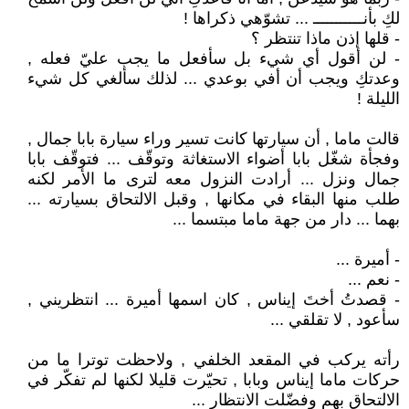
لكِ بأنـــــــــــ ... تشوّهي ذكراها !
- قلها إذن ماذا تنتظر ؟
- لن أقول أي شيء بل سأفعل ما يجب عليّ فعله ,
وعدتكِ ويجب أن أفي بوعدي ... لذلك سألغي كل شيء
الليلة !
قالت ماما , أن سيارتها كانت تسير وراء سيارة بابا جمال ,
وفجأة شغّل بابا أضواء الاستغاثة وتوقّف ... فتوقّف بابا
جمال ونزل ... أرادت النزول معه لترى ما الأمر لكنه
طلب منها البقاء في مكانها , وقبل الالتحاق بسيارته ...
بهما ... دار من جهة ماما مبتسما ...
- أميرة ...
- نعم ...
- قصدتُ أختَ إيناس , كان اسمها أميرة ... انتظريني ,
سأعود , لا تقلقي ...
رأته يركب في المقعد الخلفي , ولاحظت توترا ما من
حركات ماما إيناس وبابا , تحيّرت قليلا لكنها لم تفكّر في
الالتحاق بهم وفضّلت الانتظار ...