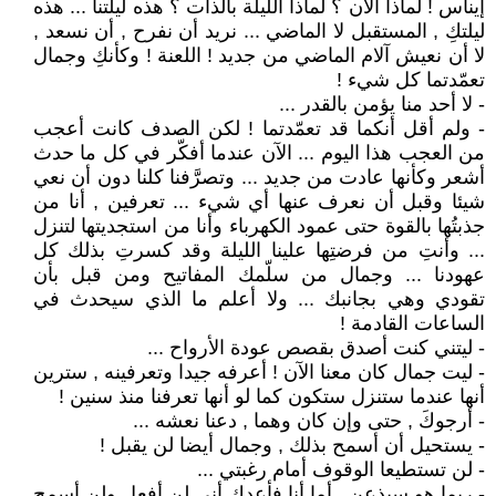
إيناس ! لماذا الآن ؟ لماذا الليلة بالذات ؟ هذه ليلتنا ... هذه
ليلتكِ , المستقبل لا الماضي ... نريد أن نفرح , أن نسعد ,
لا أن نعيش آلام الماضي من جديد ! اللعنة ! وكأنكِ وجمال
تعمّدتما كل شيء !
- لا أحد منا يؤمن بالقدر ...
- ولم أقل أنكما قد تعمّدتما ! لكن الصدف كانت أعجب
من العجب هذا اليوم ... الآن عندما أفكّر في كل ما حدث
أشعر وكأنها عادت من جديد ... وتصرَّفنا كلنا دون أن نعي
شيئا وقبل أن نعرف عنها أي شيء ... تعرفين , أنا من
جذبتُها بالقوة حتى عمود الكهرباء وأنا من استجديتها لتنزل
... وأنتِ من فرضتِها علينا الليلة وقد كسرتِ بذلك كل
عهودنا ... وجمال من سلّمك المفاتيح ومن قبل بأن
تقودي وهي بجانبك ... ولا أعلم ما الذي سيحدث في
الساعات القادمة !
- ليتني كنت أصدق بقصص عودة الأرواح ...
- ليت جمال كان معنا الآن ! أعرفه جيدا وتعرفينه , سترين
أنها عندما ستنزل ستكون كما لو أنها تعرفنا منذ سنين !
- أرجوكَ , حتى وإن كان وهما , دعنا نعشه ...
- يستحيل أن أسمح بذلك , وجمال أيضا لن يقبل !
- لن تستطيعا الوقوف أمام رغبتي ...
- ربما هو سيذعن , أما أنا فأعدكِ أني لن أفعل ولن أسمح