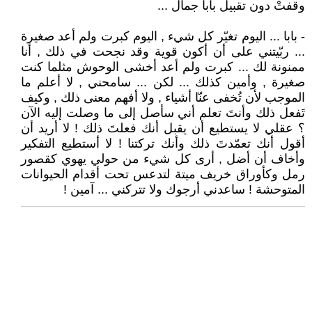
وقفتْ دون تقبيل بابا جمال ...
- بابا ... اليوم تغيّر كل شيء , اليوم كبرت ولم أعد صغيرة
... ربّيتني على أن أكون قوية وقد نجحت في ذلك , أنا
ممنونة لك ... كبرت ولم أعد أخشى الوحوش مثلما كنت
صغيرة , وأمين كذلك ... لكن ... سامحني , لا أعلم ما
الموجب لأن تُخفى عنّا أشياء , ولا أفهم معنى ذلك , وكيف
تَفعل ذلك وأنتَ تعلم أني سأصل إلى ما وصلت إليه الآن
؟ عقلي لا يستطيع أن يقبل أنك فعلتَ ذلك ! لا أريد أن
أقول أنك تعمّدتَ ذلك وأنك تركتنا ! لا أستطيع التفكير
وأخاف أن أضل , أرى كل شيء من حولي يهوي كقصور
رمل وكأوراق خريف ميتة لتدعس تحت أقدام الحيوانات
المتوحشة ! ساعدني أرجوك ولا تتركني ... آمين !