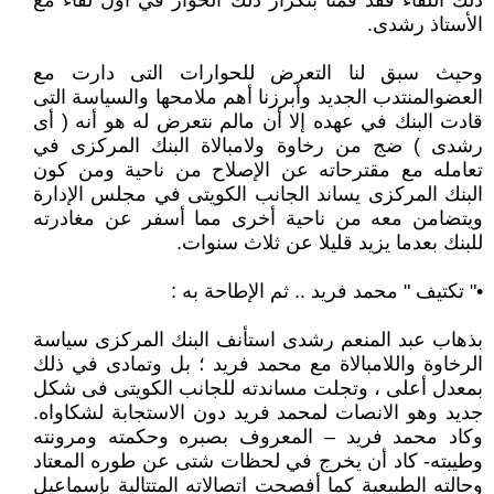
ذلك اللقاء فقد قمنا بتكرار ذلك الحوار في أول لقاء مع
الأستاذ رشدى.
وحيث سبق لنا التعرض للحوارات التى دارت مع
العضوالمنتدب الجديد وأبرزنا أهم ملامحها والسياسة التى
قادت البنك في عهده إلا أن مالم نتعرض له هو أنه ( أى
رشدى ) ضج من رخاوة ولامبالاة البنك المركزى في
تعامله مع مقترحاته عن الإصلاح من ناحية ومن كون
البنك المركزى يساند الجانب الكويتى في مجلس الإدارة
ويتضامن معه من ناحية أخرى مما أسفر عن مغادرته
للبنك بعدما يزيد قليلا عن ثلاث سنوات.
•" تكتيف " محمد فريد .. ثم الإطاحة به :
بذهاب عبد المنعم رشدى استأنف البنك المركزى سياسة
الرخاوة واللامبالاة مع محمد فريد ؛ بل وتمادى في ذلك
بمعدل أعلى ، وتجلت مساندته للجانب الكويتى فى شكل
جديد وهو الانصات لمحمد فريد دون الاستجابة لشكاواه.
وكاد محمد فريد – المعروف بصبره وحكمته ومرونته
وطيبته- كاد أن يخرج في لحظات شتى عن طوره المعتاد
وحالته الطبيعية كما أفصحت اتصالاته المتتالية بإسماعيل