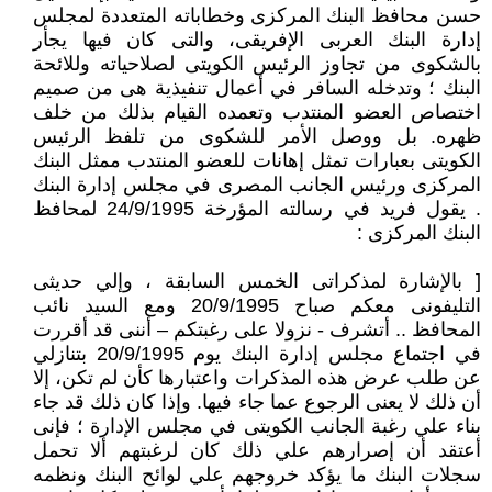
حسن محافظ البنك المركزى وخطاباته المتعددة لمجلس
إدارة البنك العربى الإفريقى، والتى كان فيها يجأر
بالشكوى من تجاوز الرئيس الكويتى لصلاحياته وللائحة
البنك ؛ وتدخله السافر في أعمال تنفيذية هى من صميم
اختصاص العضو المنتدب وتعمده القيام بذلك من خلف
ظهره. بل ووصل الأمر للشكوى من تلفظ الرئيس
الكويتى بعبارات تمثل إهانات للعضو المنتدب ممثل البنك
المركزى ورئيس الجانب المصرى في مجلس إدارة البنك
. يقول فريد في رسالته المؤرخة 24/9/1995 لمحافظ
البنك المركزى :
[ بالإشارة لمذكراتى الخمس السابقة ، وإلي حديثى
التليفونى معكم صباح 20/9/1995 ومع السيد نائب
المحافظ .. أتشرف - نزولا على رغبتكم – أننى قد أقررت
في اجتماع مجلس إدارة البنك يوم 20/9/1995 بتنازلي
عن طلب عرض هذه المذكرات واعتبارها كأن لم تكن، إلا
أن ذلك لا يعنى الرجوع عما جاء فيها. وإذا كان ذلك قد جاء
بناء علي رغبة الجانب الكويتى في مجلس الإدارة ؛ فإنى
أعتقد أن إصرارهم علي ذلك كان لرغبتهم ألا تحمل
سجلات البنك ما يؤكد خروجهم علي لوائح البنك ونظمه