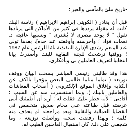
•تاريخ ملئ بالمآسى والعبر :
قبل أن يغادر ( الكويتى إبراهيم الإبراهيم ) رئاسة البنك
كانت له مقولة يرددها في كثير من الأماكن التى يرتادها
تقول " لا يوجد مصرى لا يُشترى " وبسببها عاقبته د.
نعمات فؤاد ؛ وأخرسته وأوقفته عند حده]، بعدها تولى
عبد المنعم رشدى الإدارة التنفيذية نائبا للرئيس عام 1987
؛ ووقتها ترشحتُ للجنة النقابية للبنك وأصدرتُ بيانا
انتخابيا لتعريف العاملين بى وبأفكارى.
هذا وقد طالبنى رئيسى المباشر بسحب البيان ووقف
توزيعه ( تماما مثلما طالبنى البعض مؤخرا بالكف عن
الكتابة وإغلاق الموقع الإلكترونى ( أصحاب المعاشات
والعاملين بالبنك ). ولما استفسرت منه عن السبب ؛
أفادنى : لأنه خطر علىّ. فقلت له : أريد أن أطمئنك أننى
عرضته قبل طباعته على محام صديق متخصص فى
القضايا العمالية والنقابية وبعد مراجعته لم يحذف منه
كلمة ؛ ولهذا رفضت سحبه وواصلت توزيعه ، وما
شجعنى علي ذلك كان استقبال العاملين الطيب له.