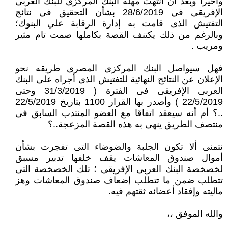
وأخيرا وبعد أن انتهت مهلة البنك المركزى للبنك العربى
الإفريقى في 28/6/2019 بشأن التحقيق في نتائج
التفتيش الذى قامت به إدارة الرقابة علي البنوك؛
وبالرغم من ذلك يكتنف القصة بكاملها صمت تام مثير
ومريب .
فهل سيواصل البنك المركزى المصرى طريقه نحو
الإعلان عن النتائج النهائية للتفتيش الذى أجراه على البنك
العربى الإفريقى فى الفترة ( 31/3/2019 وحتى
22/5/2019 ) وأصدر بها القرار 1100 بتاريخ 22/5/2019
..؟ أم أنه سيعقد اتفاقا مع العضو المنتدب السابق فى
منتصف الطريق ينهى به هذه القصة المزعجة..؟
نتمنى ألا تكون الجلبة والضوضاء التى تفجرت بشأن
أموال صندوق المعاشات يقف خلفها تدبير مسبق
لخصخصة البنك العربى الإفريقى ؛ تلك الخصخصة التى
تتطلب ضمن ما تتطلب إضعاف صندوق المعاشات وهز
ماليته وإفقاد أعضائه ثقتهم فيه.
والله الموفق ،،