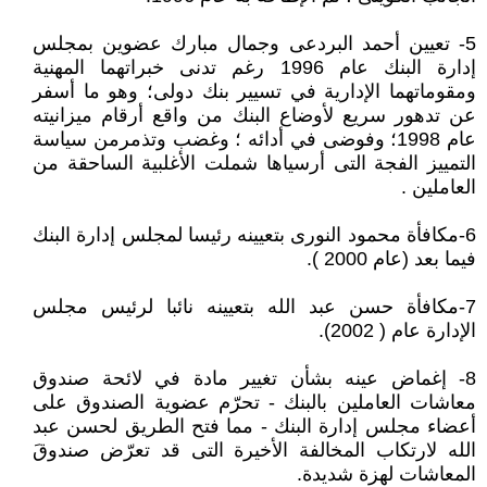
5- تعيين أحمد البردعى وجمال مبارك عضوين بمجلس
إدارة البنك عام 1996 رغم تدنى خبراتهما المهنية
ومقوماتهما الإدارية في تسيير بنك دولى؛ وهو ما أسفر
عن تدهور سريع لأوضاع البنك من واقع أرقام ميزانيته
عام 1998؛ وفوضى في أدائه ؛ وغضب وتذمرمن سياسة
التمييز الفجة التى أرسياها شملت الأغلبية الساحقة من
العاملين .
6-مكافأة محمود النورى بتعيينه رئيسا لمجلس إدارة البنك
فيما بعد (عام 2000 ).
7-مكافأة حسن عبد الله بتعيينه نائبا لرئيس مجلس
الإدارة عام ( 2002).
8- إغماض عينه بشأن تغيير مادة في لائحة صندوق
معاشات العاملين بالبنك - تحرّم عضوية الصندوق على
أعضاء مجلس إدارة البنك - مما فتح الطريق لحسن عبد
الله لارتكاب المخالفة الأخيرة التى قد تعرّض صندوقَ
المعاشات لهزة شديدة.