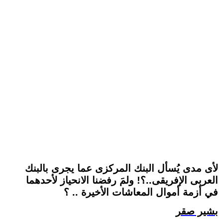
لأى مدى يُسأل البنك المركزى عما يجرى بالبنك
العربى الإفريقى..؟! ولمَ رفضنا الانحياز لأحدهما
في أزمة أموال المعاشات الأخيرة .. ؟
بشير صقر