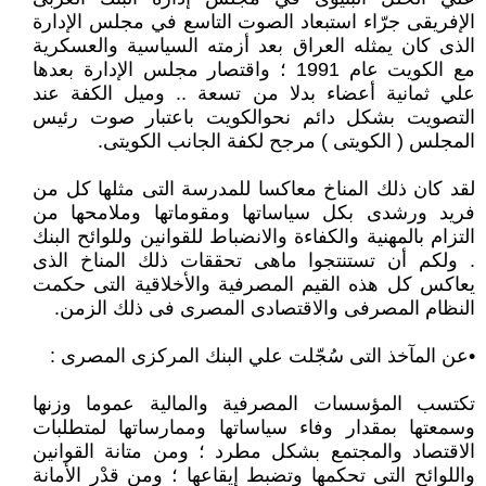
الإفريقى جرّاء استبعاد الصوت التاسع في مجلس الإدارة
الذى كان يمثله العراق بعد أزمته السياسية والعسكرية
مع الكويت عام 1991 ؛ واقتصار مجلس الإدارة بعدها
علي ثمانية أعضاء بدلا من تسعة .. وميل الكفة عند
التصويت بشكل دائم نحوالكويت باعتبار صوت رئيس
المجلس ( الكويتى ) مرجح لكفة الجانب الكويتى.
لقد كان ذلك المناخ معاكسا للمدرسة التى مثلها كل من
فريد ورشدى بكل سياساتها ومقوماتها وملامحها من
التزام بالمهنية والكفاءة والانضباط للقوانين وللوائح البنك
. ولكم أن تستنتجوا ماهى تحققات ذلك المناخ الذى
يعاكس كل هذه القيم المصرفية والأخلاقية التى حكمت
النظام المصرفى والاقتصادى المصرى فى ذلك الزمن.
•عن المآخذ التى سُجّلت علي البنك المركزى المصرى :
تكتسب المؤسسات المصرفية والمالية عموما وزنها
وسمعتها بمقدار وفاء سياساتها وممارساتها لمتطلبات
الاقتصاد والمجتمع بشكل مطرد ؛ ومن متانة القوانين
واللوائح التى تحكمها وتضبط إيقاعها ؛ ومن قدْر الأمانة