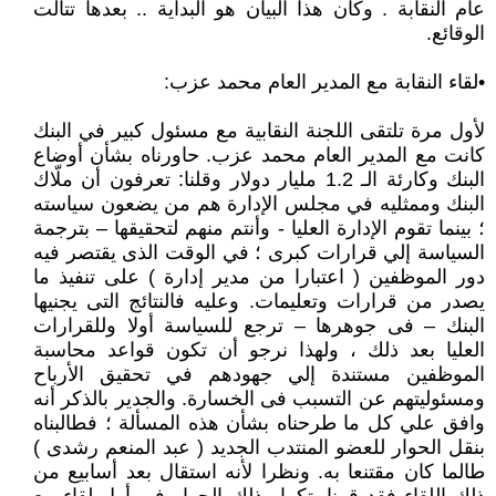
عام النقابة . وكان هذا البيان هو البداية .. بعدها تتالت
الوقائع.
•لقاء النقابة مع المدير العام محمد عزب:
لأول مرة تلتقى اللجنة النقابية مع مسئول كبير في البنك
كانت مع المدير العام محمد عزب. حاورناه بشأن أوضاع
البنك وكارئة الـ 1.2 مليار دولار وقلنا: تعرفون أن ملّاك
البنك وممثليه في مجلس الإدارة هم من يضعون سياسته
؛ بينما تقوم الإدارة العليا - وأنتم منهم لتحقيقها – بترجمة
السياسة إلي قرارات كبرى ؛ في الوقت الذى يقتصر فيه
دور الموظفين ( اعتبارا من مدير إدارة ) على تنفيذ ما
يصدر من قرارات وتعليمات. وعليه فالنتائج التى يجنيها
البنك – فى جوهرها – ترجع للسياسة أولا وللقرارات
العليا بعد ذلك ، ولهذا نرجو أن تكون قواعد محاسبة
الموظفين مستندة إلي جهودهم في تحقيق الأرباح
ومسئوليتهم عن التسبب فى الخسارة. والجدير بالذكر أنه
وافق علي كل ما طرحناه بشأن هذه المسألة ؛ فطالبناه
بنقل الحوار للعضو المنتدب الجديد ( عبد المنعم رشدى )
طالما كان مقتنعا به. ونظرا لأنه استقال بعد أسابيع من