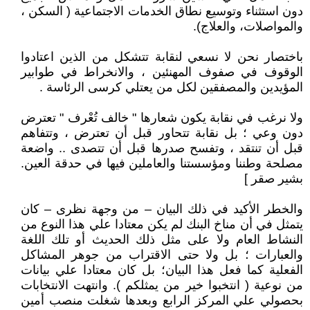
دون استثناء وتوسيع نطاق الخدمات الاجتماعية ( السكن ،
والمواصلات، والعلاج).
باختصار نحن لا نسعي لنقابة تتشكل من الذين اعتادوا
الوقوف في صفوف المهنئين ، والانخراط في طوابير
المؤيدين والمصفقين لكل من يعتلي كرسى الرئاسة .
ولا نرغب في نقابة يكون شعارها " خالف تُعْرف " تعترض
دون وعي ؛ بل نقابة تتحاور قبل أن تعترض ، وتتفاهم
قبل أن تنتقد ، وتفسح صدرها قبل أن تتصدى .. واضعة
مصلحة وطننا ومؤسستنا والعاملين فيها في حدقة العين.
بشير صقر ]
والخطر الأكيد في ذلك البيان – من وجهة نظرى – كان
يتمثل في أن مناخ البنك لم يكن معتادا علي هذا النوع من
النشاط العام ولا على مثل ذلك الحديث أو تلك اللغة
والعبارات ؛ بل ولا حتى الاقتراب من جوهر المشاكل
الفعلية كما فعل هذا البيان؛ بل كان معتادا علي بيانات
من نوعية ( انتخبوا خير من يمثلكم ). وانتهت الانتخابات
بحصولي علي المركز الرابع وبعدها شغلت منصب أمين