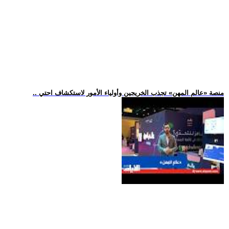
.. منصة «عالم المهن» تجذب الخريجين وأولياء الأمور لاستكشاف احتي