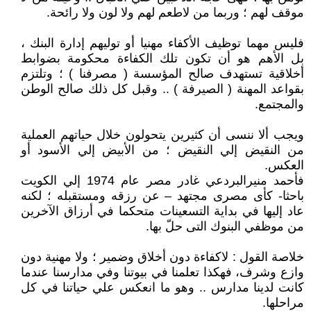
موقف لهم ؛ وربما من لاطعم لهم ولا لون ولا رائحة.
فليس مهما توظيف الأكفاء مهنيا أو توليهم إدارة البنك ،
بل الأهم هو أن تكون تلك الكفاءة محكومة بضوابط
أخلاقية تستهدف صالح المؤسسة ( مصرفنا ) ؛ وتلتزم
بقواعد المهنة ( الصيرفة ) .. وقبل كل ذلك صالح الوطن
والمجتمع.
ويجب ألا ننسى أن كثيرين يتحولون خلال حياتهم العملية
من النقيض إلي النقيض ؛ من الأبيض إلي الأسود أو
العكس.
فأحمد منيرالبردعي غادر مصر عام 1974 إلي الكويت
باحثا- كأى مصرى مجتهد – عن رزقه ومستقبله ؛ لكنه
عاد إليها في بداية التسعينات متحكما في أرزاق الآخرين
من موظفي البنوك التى حلّ بها.
خلاصة القول : لاكفاءة دون أخلاق وضمير ؛ ولا مهنية دون
وازع وشرف، فهكذا تعلمنا في بيوتنا وفي مدارسنا عندما
كانت لدينا مدارس .. وهو ما انعكس علي حياتنا في كل
مراحلها.