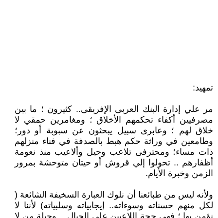
تمهيد:
مر علي إدارة البنك العربى الإفريقى.. كثيرون ؛ ما بين
مصرفيين أكفاء تحكمهم الأخلاق ؛ ومغامرين حمقي لا
خلاق لهم ؛ وعابرى سبيل يبحثون عن سبوبة أو دور؛
وطامعين في وراثة حكم هبط بالصدفة في فناء منزلهم
ذات مساء؛ ومحترفى تلاعب وحيل وألاعيب منذ نعومة
أظفارهم .. تحولوا إلي قروش أو حيتان متوحشة بمرور
الزمن وخبرة الأيام.
ولأنه ليس من طبائعنا أن نلوك العبارة السخيفة الشائعة (
لكل منهم حسناته وسوءاته.. إيجابياته وسلبياته) لأننا لا
نؤمن بها ؛ فهى حجة اللاعبين علي الحبال .. وحيلة من لا