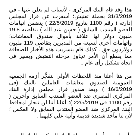
هذا وقد قام البنك المركزى - لأسباب لم يعلن عنها - في
31/3/2019 بحملة تفتيش؛ أسفرت عن قرار لمجلس
إدارته ( رقم 1100 بتاريخ 22/5/2019 ) يتضمن اتهامات
للعضو المنتدب السابق ( حسن عبد الله ) بتقاضيه 19.8
مليون دولار لها علاقة بأموال صندوق المعاشات؛
واتهامات أخرى لسبعة من المديرين بتقاضى 119 مليون
دولاردون حق . كذلك قام بتسريب هذه الأخبار للصحافة
مما يقطع أن الأمر تجاوز مرحلة التفتيش ويسير فى
اتجاه تشكيل رأى عام ..
من هنا أعلنا منذ اللحظات الأولي لتفجُّر أزمة الجمعية
العمومية لصندوق معاشات العاملين بالبنك (فى
16/6/2019 ) وبعد صدور قرار مجلس إدارة البنك
المركزى المصرى ضد العضو المنتدب السابق وآخرين (
رقم 1100 فى 22/5/2019 )؛ أعلنا أننا لن ننحاز لمحافظ
البنك المركزى ضد العضو المنتدب السابق ولا العكس ؛
لأن لنا مآخذ شديدة قديمة وآنية علي كليهما .