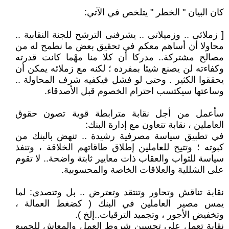
كان البيان " الخطر " يتلخص في الآتي:
[ زملائى .. وزميلاتى .. يشرفنى الترشح للجنة النقابية ..
محاولا أن أساهم معكم في تحقيق بعض ما نطمح له من
مصالح مشتركة.. مدركا أن كلا منا مهْما كانت قدرته
وكفاءته لن يصنع شيئا بمفرده ؛ لكنه مع زملائه يمكن أن
يحققوا الكثير . وحتى لو فشل فيكفيه شرف المحاولة ..
وساعتها سيكتسب احترام الخصوم قبل الأصدقاء.
سأعمل من أجل نقابة مترابطة قوية تصون حقوق
العاملين ، نقابة تتعاون مع إدارة البنك:
في تطبيق سياسة مصرفية رشيدة .. تنهض بالبنك من
كبوته ؛ وتتيح للعاملين إطلاق طاقاتهم الخلاقة ، وتنفذ
سياسة للثواب والعقاب ذات معايير ثابتة واضحة.. لا تقوم
على الشللية والعلاقات الخاصة والمحسوبية.
نقابة تناقش وتحاور وتنتقد وتعترض .. بل وتتصدى: لما
يمس مصير العاملين في البنك ( كضغط العمالة ،
وتخفيض الأجور ، وتجميد الترقيات..إلخ ).
نقابة تعمل علي تحسين شروط العمل والمعاش للجميع