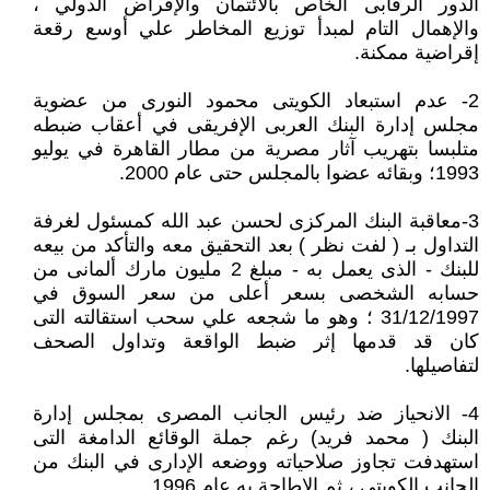
الدور الرقابى الخاص بالائتمان والإقراض الدولي ،
والإهمال التام لمبدأ توزيع المخاطر علي أوسع رقعة
إقراضية ممكنة.
2- عدم استبعاد الكويتى محمود النورى من عضوية
مجلس إدارة البنك العربى الإفريقى في أعقاب ضبطه
متلبسا بتهريب آثار مصرية من مطار القاهرة في يوليو
1993؛ وبقائه عضوا بالمجلس حتى عام 2000.
3-معاقبة البنك المركزى لحسن عبد الله كمسئول لغرفة
التداول بـ ( لفت نظر ) بعد التحقيق معه والتأكد من بيعه
للبنك - الذى يعمل به - مبلغ 2 مليون مارك ألمانى من
حسابه الشخصى بسعر أعلى من سعر السوق في
31/12/1997 ؛ وهو ما شجعه علي سحب استقالته التى
كان قد قدمها إثر ضبط الواقعة وتداول الصحف
لتفاصيلها.
4- الانحياز ضد رئيس الجانب المصرى بمجلس إدارة
البنك ( محمد فريد) رغم جملة الوقائع الدامغة التى
استهدفت تجاوز صلاحياته ووضعه الإدارى في البنك من
الجانب الكويتى ، ثم الإطاحة به عام 1996.