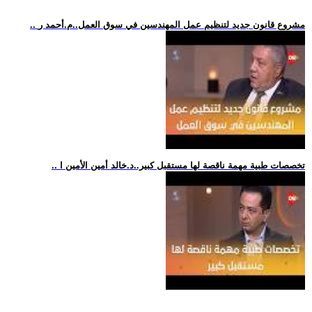
.. مشروع قانون جديد لتنظيم عمل المهندسين في سوق العمل..م.أحمد ر
.. تخصصات طبية مهمة ناقصة لها مستقبل كبير..د.خالد أمين الأمين ا