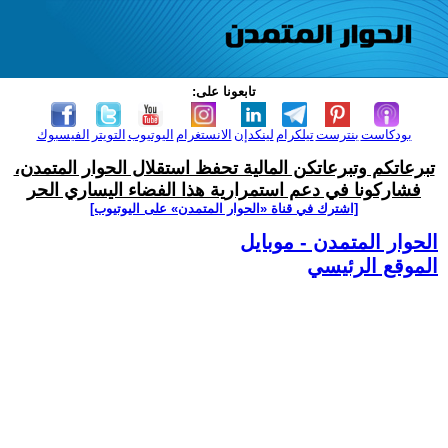
تابعونا على:
بودكاست
بنترست
تيلكرام
لينكدإن
الانستغرام
اليوتيوب
التويتر
الفيسبوك
تبرعاتكم وتبرعاتكن المالية تحفظ استقلال الحوار المتمدن،
فشاركونا في دعم استمرارية هذا الفضاء اليساري الحر
[اشترك في قناة ‫«الحوار المتمدن» على اليوتيوب]
الحوار المتمدن - موبايل
الموقع الرئيسي