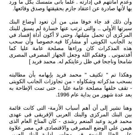
وعدم أمانتهم في إدارته . علما بأنى متمسك بكل ما ورد
بها لأنها صادرة عن اعتقاد جازم بحقيقتها وصدق وقائعها.
وأن ذلك قد جاء خوفا منى من أن تعود أوضاع البنك
سيرتها الأولي .. والتى ترتب عنها خسارة لم يسبق للبنك
المركزى أن تحمل مثيلتها، وحتى لا أكون أداة إفساد في
يد الجانب الكويتى أو مشاركا فيه.خصوصا وأن سحب
هذه المذكرات كان وراءها مصلحة عامة عليا كما
أفدتمونى . وفقكم الله وجعل الجهاز المصرفى المصرى
شامخا وناجحا في ظل رعايتكم له. محمد فريد ]
وهكذا تم " تكتيف " محمد فريد بإيهامه بأن مطالبته
بسحب مذكراته وشكاواه - من تجاوزات الجانب الكويتى
- تقف خلفها مصلحة عامة عليا .. حتى تمت الإطاحة به
بعد عدة شهور من بداية عام 1996.
وهنا نشير إلى أن أهم أسباب الأزمة- التى كانت قائمة
بين البنك المركزى والبنك العربى الإفريقى فى عهدى
محمد فريد وعبد المنعم رشدى - كان المناخ العام الذى
هيمن علي الوضع المصرفى والاقتصادى في مصر علاوة
علي الخلل البنيوى في مجلس إدارة البنك العربى