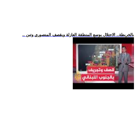
.. بالخريطة.. الاحتلال يوسع المنطقة العازلة ويقصف المنصوري وتبن