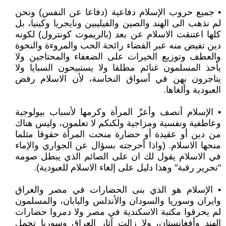
• جميع حروب الإسلام دفاعية (دفاعا عن النفس) ونحن
لم نذهب الى الهند والصين والفيليبين ونايجريا وكينيا، بل
كلها اعتنقت الاسلام عن بعد (بالريموت كونترول) لكونه
دين تفيض منه عبر الفضاء رائحة الحب والمروءة والنخوة
والعطف وتوزيع الخيرات على الضعفاء والمحتاجين ولا
يأخذ المسلمون غنائم مطلقا ولا يستبيحون السبايا ولا
يتاجرون بهن في أسواق النخاسة، لأن الاسلام رفض
العبودية وألغاها.
• الإسلام أنصف وأعزّ المرأة وكرمها لأسباب بيولوجية
وعاطفية ونفسية ومزاجية ولكنكم لا تعلمون، وليس هناك
من دين أو عقيدة أو حضارة منحت المرأة حقوقا مثلما
منحها الاسلام. (واذا أحرجته بسؤال عن الجواري والإماء
في الاسلام يقول لك ان على الصائم الذي يبطل صومه
"تحرير رقبة" وهذا دليل على إلغاء الاسلام للعبودية).
• الإسلام هو الذي بنى الحضارات في مصر والعراق
وايران وسوريا والسودان والأندلس واليابان، والمسلمون
لم يحرقوا مكتبة الاسكندية في مصر ولا دمروا حضارات
الهند وأفغانستان، ولا زالت آثار العراق وسوريا تحمل