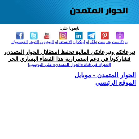
تابعونا على:
بودكاست
بنترست
تيلكرام
لينكدإن
الانستغرام
اليوتيوب
التويتر
الفيسبوك
تبرعاتكم وتبرعاتكن المالية تحفظ استقلال الحوار المتمدن،
فشاركونا في دعم استمرارية هذا الفضاء اليساري الحر
[اشترك في قناة ‫«الحوار المتمدن» على اليوتيوب]
الحوار المتمدن - موبايل
الموقع الرئيسي