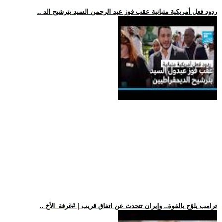
.. ردود فعل أمريكية متبانية عقب فوز عبد الرحمن السيد بترشيح الد
.. ترامب يلوّح بالقوة.. وإيران تتحدث عن اتفاق قريب | #غرفة_الأخ