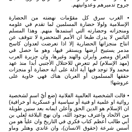
جروح تدميرهم وعدوانيتهم.
• الغرب سرق كل مقوّمات نهضته من الحضارة
الإسلامية ولولا حضارة المسلمين لما تقدم في علومه
ومنجزاته وحضارته التي استمدها منهم. وهذا المسلم
البائس لا يدرك طبعا ان الأمم المتحضرة لا تتوقف عن
انتاج منجزاتها الحضارية إلا اذا تعرضت لعدوان كاسح
مدمر يستبيح أرضها ويستقر فيها، وهو ما حصل في
العراق ومصر وايران والهند وغيرها، وان جزيرة العرب
(مهد الإسلام) لم تتعرض للاحتلال الأجنبي أبدا منذ عهد
محمد ولا توجد فيها أية أدلة على أية حضارة أو منجزات
حققها المسلمون أو العربان هناك فهي خاوية على
عروشها!
• قالت الشخصية العالمية الفلانية (ضع أيّ اسم لشخصية
روائية او علمية او فنية أو سياسية أو عسكرية أو خرافية)
ان الإسلام هو الدين الحق وأعلن ايمانه بعد سنين طويلة
من الالحاد واعترف بوجود الله، وان نهج البلاغة لعلي بن
أبي طالب أعظم كتاب فكري في التاريخ وان علياً هو من
أسس شرعة (حقوق الانسان)، وان غاندي وهتلر وماو