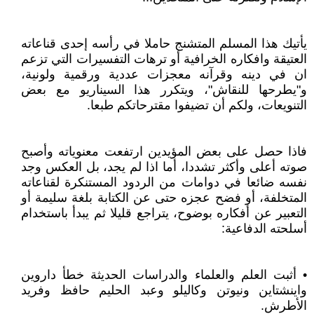
يأتيك هذا المسلم المتشنج حاملا في رأسه إحدى قناعاته
العتيقة وافكاره الخرافية أو ترهات التفسيرات التي تزعم
ان في دينه وقرآنه معجزات عددية ورقمية ولونية،
و"يطرحها للنقاش"، ويتكرر هذا السيناريو مع بعض
التنويعات، ولكم أن تضيفوا مقترحاتكم طبعا.
فاذا حصل على بعض المؤيدين ارتفعت معنوياته وأصبح
صوته أعلى وأكثر تشددا، أما اذا لم يجد، بل العكس وجد
نفسه ضائعا في دوامات من الردود المستنكرة لقناعاته
المتخلفة، أو فضح عجزه حتى عن الكتابة بلغة سليمة أو
التعبير عن أفكاره بوضوح، يتراجع قليلا ثم يبدأ باستخدام
أسلحته الدفاعية:
• أثبت العلم والعلماء والدراسات الحديثة خطأ داروين
واينشتاين ونيوتن وكاليلو وعبد الحليم حافظ وفريد
الأطرش.