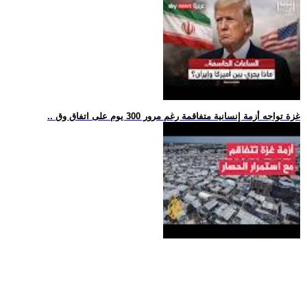
.. غزة تواجه أزمة إنسانية متفاقمة رغم مرور 300 يوم على اتفاق وق