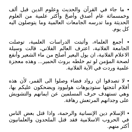
• ما جاء في القرآن والحديث وعلوم الدين قبل ألف
وخمسمائة عام أصدق وأصحّ وأكثر علمية من العلوم
الحديثة وما تدرسه الجامعات العالمية وما يتوصلون اليه
كل يوم.
• أجمع العلماء، وأثبتت الدراسات العلمية، توصلت
الجامعة الفلانية، اعترف العالم الفلاني، قالت وسيلة
الاعلام الفلانية، ان بول البعير أصلح من ماء الشعير وأنفع
لصحة المؤمن لو تم خلطه بروث الحمير... وهذه معجزة
علمية وردت في الآية الفلانية.
• لا تصدقوا ان رواد فضاء وصلوا الى القمر، لأن هذه
أفلام أنتجتها ستوديوهات هوليوود ويضحكون عليكم بها،
وهي تستهدف حرف المسلمين عن ايمانهم والتشويش
على وجدانهم المرتعش رهافة.
• الإسلام دين الإنسانية والرحمة، واذا قتل بعض الناس
في الحروب الاسلامية فقد قتل الملحدون والعلمانيون
أكثر منهم.