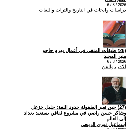
2026 / 8 / 6
دراسات وابحاث في التاريخ والتراث واللغات
(26) طبقات المنفى في أعمال بهرم حاجو
منير المجيد
2026 / 8 / 6
الادب والفن
(27) حين تعبر الطفولة حدود اللغة: جليل خزعل
وشاكر حسن راضي في مشروع ثقافي يستعيد بغداد
إلى العالم
إسماعيل نوري الربيعي