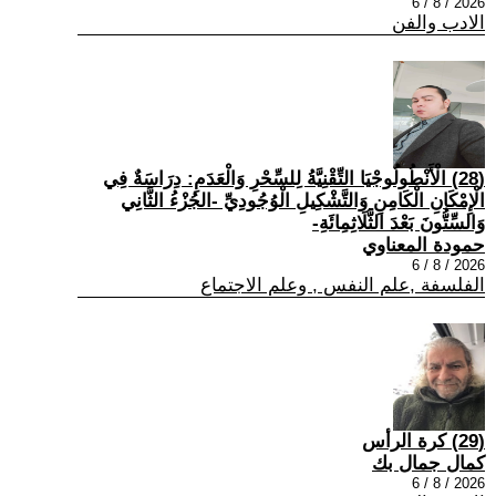
2026 / 8 / 6
الادب والفن
(28) الْأَنْطُولُوجْيَا التِّقْنِيَّةُ لِلسِّحْرِ وَالْعَدَمِ: دِرَاسَةٌ فِي
الْإِمْكَانِ الْكَامِنِ وَالتَّشْكِيلِ الْوُجُودِيِّ -الجُزْءُ الثَّانِي
وَالسِّتُّونَ بَعْدَ الثَّلَاثِمِائَةِ-
حمودة المعناوي
2026 / 8 / 6
الفلسفة ,علم النفس , وعلم الاجتماع
(29) كرة الرأس
كمال جمال بك
2026 / 8 / 6