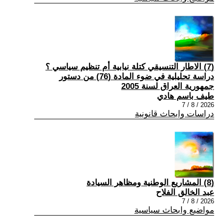
(7) الاطار التنسيقي كتلة نيابية أم تنظيم سياسي ؟
دراسة تحليلية في ضوء المادة (76) من دستور
جمهورية العراق لسنة 2005
طيف باسم هادي
2026 / 8 / 7
دراسات وابحاث قانونية
(8) المشاريع الوطنية ومظاهر السيادة
عبد الخالق الفلاح
2026 / 8 / 7
مواضيع وابحاث سياسية