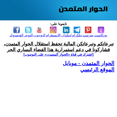
تابعونا على:
بودكاست
بنترست
تيلكرام
لينكدإن
الانستغرام
اليوتيوب
التويتر
الفيسبوك
تبرعاتكم وتبرعاتكن المالية تحفظ استقلال الحوار المتمدن،
فشاركونا في دعم استمرارية هذا الفضاء اليساري الحر
[اشترك في قناة ‫«الحوار المتمدن» على اليوتيوب]
الحوار المتمدن - موبايل
الموقع الرئيسي