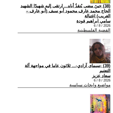
(38) حينَ مضى يُنقذُ أباه... ارتقى إليه شهيدًا الشهيد
الحاج محمد عارف محمود أبو سيف (أبو عارف –
الغريب) اغتيالة
سامي ابراهيم فودة
2026 / 8 / 6
القضية الفلسطينية
(39) -سيمای آزادي-... ثلاثون عاما في مواجهة آلة
التعتيم
سعاد عزيز
2026 / 8 / 6
مواضيع وابحاث سياسية