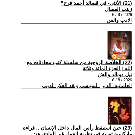
(21) الأنثى- في قصائد أحمد فرح”
زينب العسال
2026 / 8 / 6
الادب والفن
(22) الخلاصة الروحية من سلسلة كتب محادثات مع
الله | الجزء المائة وثلاثة
نيل دونالد والش
2026 / 8 / 6
العلمانية، الدين السياسي ونقد الفكر الديني
(23) حين استيقظ رأس المال داخل الإنسان .. قراءة
ماركسية ثورية في نظرية العمل غير المادي عند