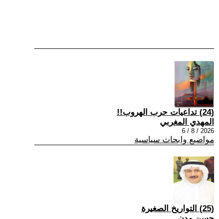
(24) تداعيات حرب الهروب!!
المهدي المغربي
2026 / 8 / 6
مواضيع وابحاث سياسية
(25) التواريخ الصغيرة
حسن مدن