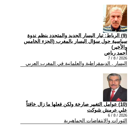
(9) الرباط: تيار اليسار الجديد والمتجدد ينظم ندوة
سياسية حول سؤال اليسار بالمغرب (الجزء الخامس
والأخير)
أحمد رباص
2026 / 8 / 7
اليسار , الديمقراطية والعلمانية في المغرب العربي
(10) عوامل التغيير صارخة ولكن فعلها ما زال خافتاً
علي عرمش شوكت
2026 / 8 / 6
الثورات والانتفاضات الجماهيرية