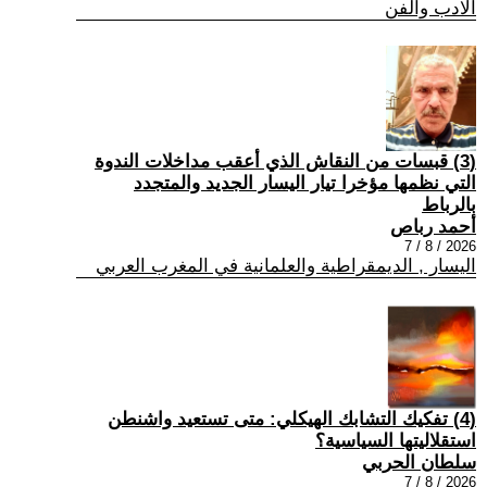
الادب والفن
(3) قبسات من النقاش الذي أعقب مداخلات الندوة
التي نظمها مؤخرا تيار اليسار الجديد والمتجدد
بالرباط
أحمد رباص
2026 / 8 / 7
اليسار , الديمقراطية والعلمانية في المغرب العربي
(4) تفكيك التشابك الهيكلي: متى تستعيد واشنطن
استقلاليتها السياسية؟
سلطان الحربي
2026 / 8 / 7