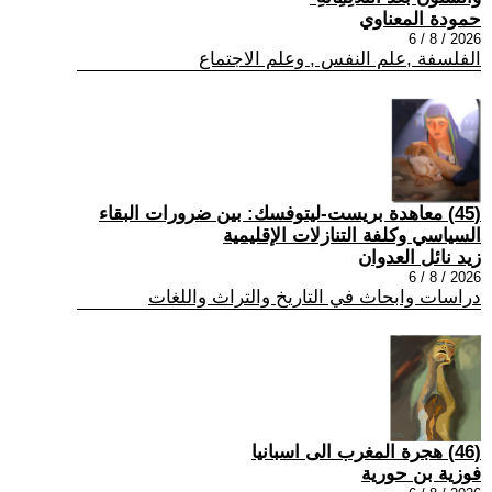
حمودة المعناوي
2026 / 8 / 6
الفلسفة ,علم النفس , وعلم الاجتماع
(45) معاهدة بريست-ليتوفسك: بين ضرورات البقاء
السياسي وكلفة التنازلات الإقليمية
زيد نائل العدوان
2026 / 8 / 6
دراسات وابحاث في التاريخ والتراث واللغات
(46) هجرة المغرب الى اسبانيا
فوزية بن حورية