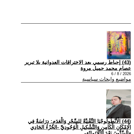
(43) إحباط رسمي بعد الاختراقات العدوانية بلا تبرير
عصام محمد جميل مروة
2026 / 8 / 6
مواضيع وابحاث سياسية
(44) الْأَنْطُولُوجْيَا التِّقْنِيَّةُ لِلسِّحْرِ وَالْعَدَمِ: دِرَاسَةٌ فِي
الْإِمْكَانِ الْكَامِنِ وَالتَّشْكِيلِ الْوُجُودِيِّ -الجُزْءُ الحَادِي
وَالسِّتُّونَ بَعْدَ الثَّلَاثِمِائَةِ-