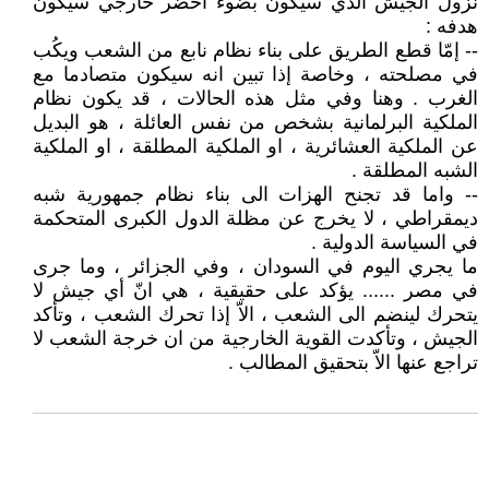
نزول الجيش الذي سيكون بضوء اخضر خارجي سيكون
هدفه :
-- إمّا قطع الطريق على بناء نظام نابع من الشعب ويكُب
في مصلحته ، وخاصة إذا تبين انه سيكون متصادما مع
الغرب . وهنا وفي مثل هذه الحالات ، قد يكون نظام
الملكية البرلمانية بشخص من نفس العائلة ، هو البديل
عن الملكية العشائرية ، او الملكية المطلقة ، او الملكية
الشبه المطلقة .
-- واما قد تجنح الهزات الى بناء نظام جمهورية شبه
ديمقراطي ، لا يخرج عن مظلة الدول الكبرى المتحكمة
في السياسة الدولية .
ما يجري اليوم في السودان ، وفي الجزائر ، وما جرى
في مصر ...... يؤكد على حقيقية ، هي انّ أي جيش لا
يتحرك لينضم الى الشعب ، الاّ إذا تحرك الشعب ، وتأكد
الجيش ، وتأكدت القوية الخارجية من ان خرجة الشعب لا
تراجع عنها الاّ بتحقيق المطالب .