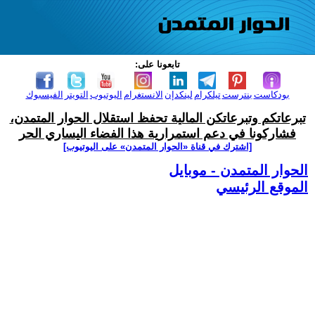
تابعونا على:
بودكاست
بنترست
تيلكرام
لينكدإن
الانستغرام
اليوتيوب
التويتر
الفيسبوك
تبرعاتكم وتبرعاتكن المالية تحفظ استقلال الحوار المتمدن،
فشاركونا في دعم استمرارية هذا الفضاء اليساري الحر
[اشترك في قناة ‫«الحوار المتمدن» على اليوتيوب]
الحوار المتمدن - موبايل
الموقع الرئيسي