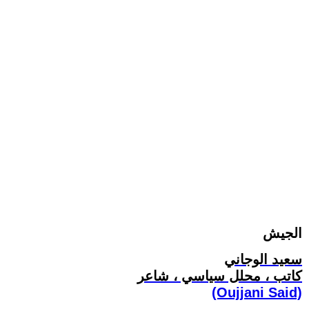
الجيش
سعيد الوجاني
كاتب ، محلل سياسي ، شاعر
(Oujjani Said)