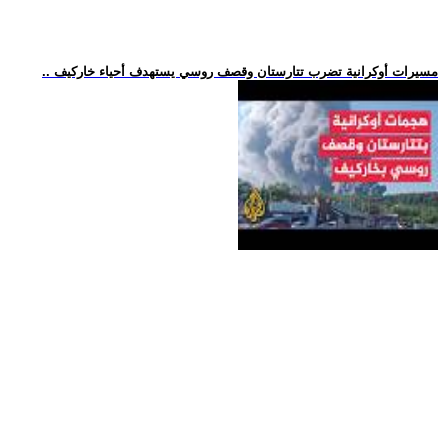
.. مسيرات أوكرانية تضرب تتارستان وقصف روسي يستهدف أحياء خاركيف