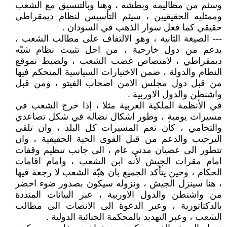
وسئم من مظاليمه وبطشه ، وهنا وبالتنسيق مع الشعب
وممثليه الحقيقيين ، سيثم التأسيس لنظام ديمقراطي
حقيقي كما فعل سوار الذهب في السودان .
--- الصيغة الثانية ، وهو الالتفاف على مطالب الشعب ،
بدعم من دول خارجية ، من اجل تثبيت نظام شبْه
ديمقراطي ، لامتصاص غضب الشعب ، ولضبط تموقع
النظام والدولة ، ضمن الاختيارات السياسية المتحكم فيها
من قبل دول مجلس الامن اصحاب الفيتو ، ومن قبل
واشنطن والدول الاوربية .
في الأنظمة الملكية العربية مثلا ، إذا خرج الشعب في
مسيرات يومية ، وطور اشكال نضاله في شكل تصاعدي
والتحامي ، كأن تعم المسيرات كل البلد ، وان تلقى
الترحيب والدعم من قبل القوى الحية الحقيقية ، وان
تتطور الى عصيان مدني عام ، الى جانب تنظيم وقفات
امام مقرات الجيش لأنه ابن الشعب ، وامام اقامات
الحكام ، وحين يتأكد الجميع بان هبّة الشعب لا رجعة فيها
، هنا سينزل الجيش ، ونزوله سيكون بصدور ضوء اخضر
من واشنطن والدول الاوربية ، عبر البيانات المنددة
بالدكتاتورية ، وعبر الدعوة الى الانصات الى مطالب
الشعب ، وعبر التهديد بالمحكمة الجنائية الدولية .