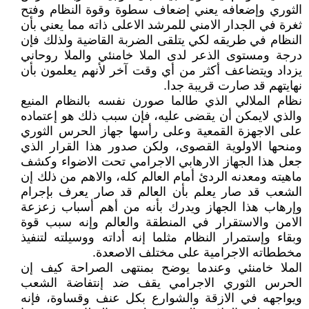
الثوري وإضعافه يعني إضعاف سطوة وقوة النظام وفتح
ثغرة في الجدار الامني للمرشد الاعلى ذاته مما يعني بأن
النظام في طريقه لکي يتلقى الضربة القاضية ولذلك فإن
درجة ومستوى الذعر لدى الملا خامنئي والملا روحاني
يزداد ويتضاعف أکثر من أي وقت آخر لأنهم يعلمون بأن
نهايتهم قد صارت قريبة جدا.
نظام الملالي الذي طالما صورن نفسه بالنظام المنيع
والذي لايمکن أن يقضى عليه، فإن سبب ذلك هو إعتماده
على الاجهزة القمعية وعلى رأسها جهاز الحرس الثوري
ومنحها الاولوية القصوى، ولکن صدور هذا القرار الذي
جعل هذا الجهاز الارهابي الاجرامي تحت الاضواء وکشف
ماهيته ومعدنه الردئ أمام العالم کله، والاهم من ذلك إن
الشعب قد صار يعلم بأن العالم قد صار يعرف بإجرام
وإرهاب هذا الجهاز ويدرك بأنه من أهم أسباب زعزعة
الامن والاستقرار في المنطقة والعالم وإنه سبب قوة
وبقاء وإستمرار النظام مثلما إنه أداته ووسيلته لتنفيذ
مخططاته الاجرامية على مختلف الاصعدة.
الملا خامنئي وعندما يوضح بمنتهى الصراحة کيف إن
الحرس الثوري الاجرامي يقف ضد إنتفاضة الشعب
ويواجهه في الازقة والشوارع بکل عنف وقساوة، فإنه