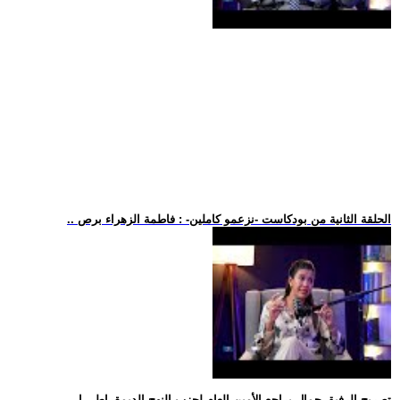
.. الحلقة الثانية من بودكاست -نزعمو كاملين- : فاطمة الزهراء برص
.. تصريح الرفيق جمال براجع الأمين العام لحزب النهج الديمقراطي ا