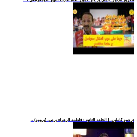
.. (برومو) -نزعمو كاملين- | الحلقة الثانية : فاطمة الزهراء برص