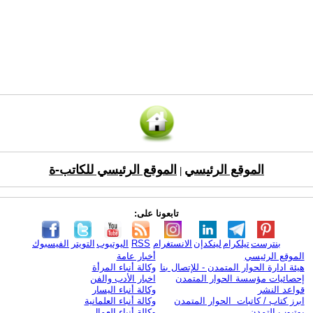
الموقع الرئيسي
الموقع الرئيسي للكاتب-ة
|
تابعونا على:
بنترست
تيلكرام
لينكدإن
الانستغرام
RSS
اليوتيوب
التويتر
الفيسبوك
الموقع الرئيسي
أخبار عامة
هيئة ادارة الحوار المتمدن - للإتصال بنا
وكالة أنباء المرأة
إحصائيات مؤسسة الحوار المتمدن
اخبار الأدب والفن
قواعد النشر
وكالة أنباء اليسار
ابرز كتاب / كاتبات الحوار المتمدن
وكالة أنباء العلمانية
يوتيوب التمدن
وكالة أنباء العمال