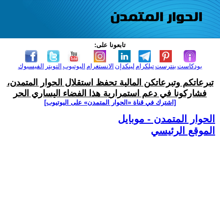
تابعونا على:
بودكاست
بنترست
تيلكرام
لينكدإن
الانستغرام
اليوتيوب
التويتر
الفيسبوك
تبرعاتكم وتبرعاتكن المالية تحفظ استقلال الحوار المتمدن،
فشاركونا في دعم استمرارية هذا الفضاء اليساري الحر
[اشترك في قناة ‫«الحوار المتمدن» على اليوتيوب]
الحوار المتمدن - موبايل
الموقع الرئيسي