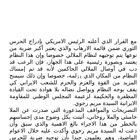
مع القرار الذي أعلنه الرئيس الامريکي بإدراج الحرس
الثوري ضمن قائمة الارهاب والذي يعتبر أکبر ضربة من
نوعها يتم توجيهه لنظام الملالي خصوصا وإن هذا النظام
يعتمد وبصورة رئيسية على هذا الجهاز، فإن الرعب قد
دب في أوصال الملالي الحاکمين لأنه قد تم إمساك
النظام من المکان الذي يٶلمه، خصوصا وإن ذلك سيمنح
المزيد من القوة والعزم والحزم للشعب الايراني کي
يقف بوجه النظام ويواصل نضاله بلا هوادة تحت القيادة
المظفرة والحکيمة لزعيمة المجلس الوطني للمقاومة
الايرانية السيدة مريم رجوي.
التصريحات والمواقف المذعورة التي صدرت عن الملا
خامنئي والملا روحاني، أثبتت بکل وضوح مدى إحساسهم
بالخطر من هذا الاجراء بالغ الاهمية والذي سبق وأن
دعت له السيدة مريم رجوي وأکدت عليه خلال الاعوام
الماضية، وهم يعلمون جيدا بأن توجيه ضربة للحرس