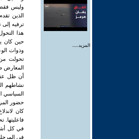
وليس فقط ا
الذين تقد
ترفيه إلى 
هذا التحو
حين كان يق
المزيد.....
وذوات الوع
تحولت من ح
المعارض صو
أن ظل عقو
نشاطهم الن
السياسي ال
حضور المرأ
كان لاندلا
فاعليتها. 
في كل أشكا
في المرحلة