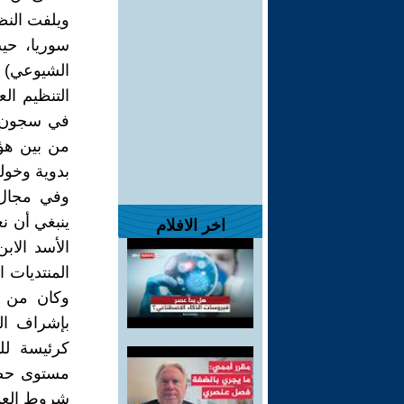
ويلفت الن
الشيوعي) .
التنظيم ال
من بين هؤل
بدوية وخول
وفي مجال 
ينبغي أن ن
اخر الافلام
الأسد الا
المنتديات 
وكان من أ
بإشراف ال
كرئيسة لل
مستوى حضور
شروط العم