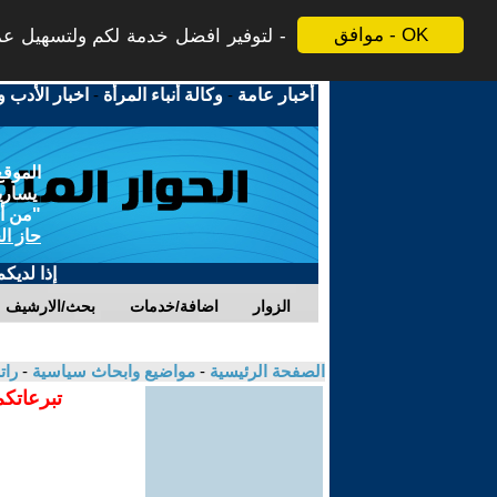
موافق - OK
لتوفير افضل خدمة لكم ولتسهيل عملي
أخبار عامة
-
وكالة أنباء المرأة
-
اخبار الأدب و
الموقع
يسارية
"من أج
حاز ال
إذا لديك
الزوار
اضافة/خدمات
بحث/الارشيف
الصفحة الرئيسية
-
مواضيع وابحاث سياسية
-
رات
تبرعاتكم