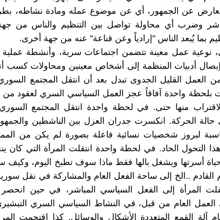
لمعارض عن الجمهور، أي عن موضوع عمله ومادة نشاطه، بطري
باشر وضرب أي محاولة تواصل بين التنظيم والناس من جهة
م بما يُبعد الناس "إرادياً وعن قناعة" عنه من جهة أخرى.
ني، نوعية عمل معينة تتضمن اجتماعات سرية، وأنشطة عملية 
إيصال أدبيات المنظمة إلى أشخاص معينين ومحاولات كسب أنص
من العمل القليل الجدوى تبدل بعد أن انتقل المجتمع السوري
 بلحظة واحدة آفاقاً عجز العمل السياسي السري لعقود من 
الاقتراب منها حتى. في لحظة واحدة انتقل المجتمع السوري
 حالة الحركة. انكسرت جدران العزل بين الناشطين والجمهو
بة لبروز شخصيات نسائية فاعلة بصورة لم يكن من الممك
هذا التحول الحاد. في لحظة واحدة انتقلت المرأة التي كان ي
ياة أسرتها ويشغل بالها فقط ماذا سوف تطبخ اليوم، وكيف 
م القادم ..الخ إلى ساحة الفعل العام والمشاركة في نقل سورية
تقلت المرأة إلى الفعل السياسي المباشر، في حين انحص
 العمل العام من قبل، في النشاط السياسي السري التبشيري
ام آلة القمع المتعددة الأشكال والوسائل. كذا اقتحمت المرأة