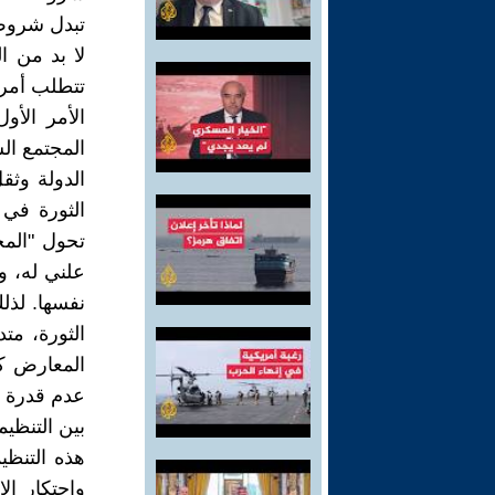
تبدل شروط 
لا بد من 
تتطلب أمر
الأمر الأو
المجتمع ال
الدولة وثق
الثورة في
تحول "المج
علني له، و
نفسها. لذل
الثورة، مت
المعارض كا
عدم قدرة ا
بين التنظي
هذه التنظي
واحتكار ال