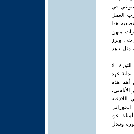
شيوعي في
لي 20% من كوادر حزب العمل
صفيه هذا
رات منهن
مس سنوات . وبرز
 مثل ناهد
ثورة، لا
بداية عهد
 أهم هذه
 الأتاسي،
اللاذقية
الحوراني
أمثلة عن
ورة وتبدل