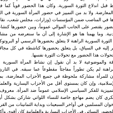
قبل اندلاع الثورة السورية. وكان هذا الحضور قوياً كما في
معارضة. ولا بد من التمييز في حضور المرأة السورية في ال
ا في المناصب ضمن المؤسسات (وزارات، مجلس شعب، نقاب
حضور يقتصر على الجانب الموالي عموماً، وبين حضورها كنش
نية. وما يهمنا هنا هو الإشارة إلى أن ما سنعرضه من مشا
الثورة السورية الراهنة لا يتعلق بحضورها الرسمي أو البروتوك
إليه في السياق، بل يتعلق بحضورها كناشطة في كل مجالات
لات هذا الحضور مع تحولات الثورة نفسها.
دقة والموضوعية لا بد أن نقول إن نشاط المرأة السورية ف
راهنة لم يكن تطوراً مفاجئاً مقطوعاً عما سبقه. في التار
ن للمرأة مشاركة ملحوظة في جميع الأحزاب المعارضة، بم
إسلامية، وإن كان بمستوى أقل من الأحزاب اليسارية والعلما
لتمييزية للفكر السياسي الإسلامي عموماً ضد المرأة. معر
كري كان يضم مهاجع خاصة للنساء اللواتي شاركن بشكل أو
إخوان المسلمين في أواخر السبعينات وبداية الثمانينات من الق
لحضور النسائي في الأحزاب اليسارية والعلمانية كان أقوى وأكث