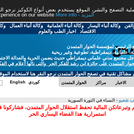
ة التصفح والنشر، الموقع يستخدم بعض أنواع الكوكيز نرجو النق
More info - المزيد
experience on our website
الفن
-
وكالة أنباء اليسار
-
وكالة أنباء العلمانية
-
وكالة أنباء العمال
-
وكا
الاقتصاد
-
اخبار الطب والعلوم
 الرئيسي لمؤسسة الحوار المتمدن
، علمانية، ديمقراطية، تطوعية وغير ربحية
ل مجتمع مدني علماني ديمقراطي حديث يضمن الحرية والعدالة الاجتم
حوار المتمدن على جائزة ابن رشد للفكر الحر والتى نالها أعلام في الفك
م مشاكل تقنية في تصفح الحوار المتمدن نرجو النقر هنا لاستخدام الموقع
كوردي
English
الاخبار
مراكز
الحوار المتمدن
ب شعبو
- النساء في الثورة السورية
 وتبرعاتكن المالية تحفظ استقلال الحوار المتمدن، فشاركونا 
استمرارية هذا الفضاء اليساري الحر