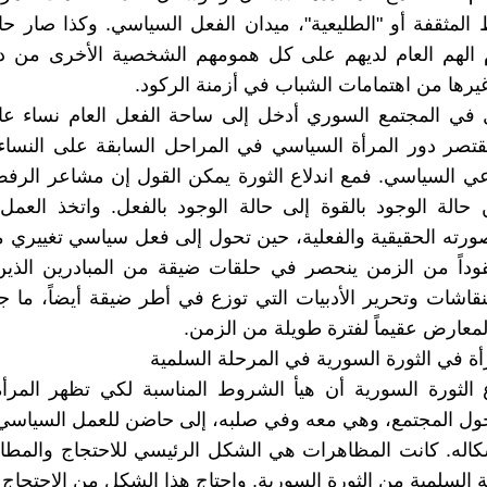
لمثقفة أو "الطليعية"، ميدان الفعل السياسي. وكذا صار ح
م الهم العام لديهم على كل همومهم الشخصية الأخرى من د
غيرها من اهتمامات الشباب في أزمنة الركود.
ل في المجتمع السوري أدخل إلى ساحة الفعل العام نساء عا
تصر دور المرأة السياسي في المراحل السابقة على النساء 
ي السياسي. فمع اندلاع الثورة يمكن القول إن مشاعر الرف
الة الوجود بالقوة إلى حالة الوجود بالفعل. واتخذ العمل
رته الحقيقية والفعلية، حين تحول إلى فعل سياسي تغييري م
داً من الزمن ينحصر في حلقات ضيقة من المبادرين الذين 
قاشات وتحرير الأدبيات التي توزع في أطر ضيقة أيضاً، ما 
معارض عقيماً لفترة طويلة من الزمن.
ة في الثورة السورية في المرحلة السلمية
ع الثورة السورية أن هيأ الشروط المناسبة لكي تظهر المرأ
تحول المجتمع، وهي معه وفي صلبه، إلى حاضن للعمل السياس
له. كانت المظاهرات هي الشكل الرئيسي للاحتجاج والمطالبة
 السلمية من الثورة السورية. واحتاج هذا الشكل من الاحتجاج 