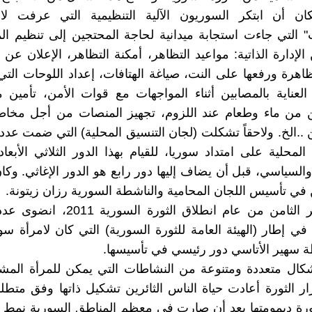
كان أن ابتكر السوريون الآلية التنظيمية التي عرفت لاح
ت" التي جاءت استجابة ميدانية لحاجة المحتجين إلى تنظيم ا
إدارة الذاتية: مواعيد التظاهر، أمكنة التظاهر، الإعلان عن 
اهرة ورفعها على النت، صياغة الهتافات، إعداد اللوحات الت
العناية بالمصابين أثناء المواجهات مع قوات الأمن، تأمين
ن من ماء وطعام عند اللزوم، تجهيز المنصات من أجل مخاط
..الخ. ولاحقاً تشكلت (لجان التنسيق المحلية) التي ضمت عدداً 
المحلية على امتداد سوريا، للقيام بهذا الدور الثلاثي الأبعاد
والسياسي، قبل أن يضاف إليها دور رابع هو الدور الإغاثي. وكا
في تأسيس اللجان المحامية والناشطة السورية رزان زيتونة.
وفي الشهر الثامن من عام انطلاق الثورة ا
 في إطار (الهيئة العامة للثورة السورية) التي كان لامرأة س
 سهير الأتاسي دور رئيسي في تأسيسها.
ال متعددة ومتنوعة من النشاطات التي يمكن للمرأة المشار
ر الثورة أعادت حياة الناس الثائرين تشكيل ذاتها وفق متطلب
ثورة ديمومتها بعد أن صارت في معظم المناطق السورية نمط 