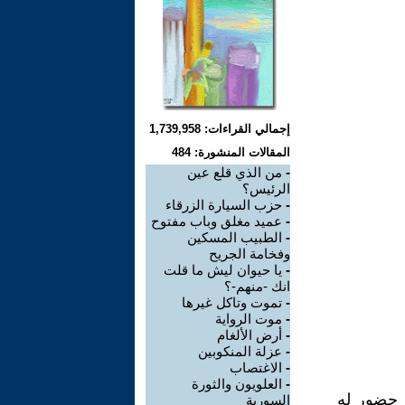
إجمالي القراءات: 1,739,958
المقالات المنشورة: 484
-
من الذي قلع عين
الرئيس؟
-
حزب السيارة الزرقاء
-
عميد مغلق وباب مفتوح
-
الطبيب المسكين
وفخامة الجريح
-
يا حيوان ليش ما قلت
انك -منهم-؟
-
تموت وتاكل غيرها
-
موت الرواية
-
أرض الألغام
-
عزلة المنكوبين
-
الاغتصاب
-
العلويون والثورة
ي حضور له
السورية