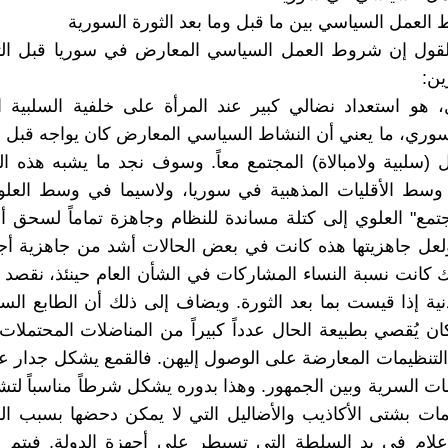
العمل السياسي بين ما قبل وما بعد الثورة السورية
القول إن شروط العمل السياسي المعارض في سوريا قبل الث
ين:
ل، هو استعداد نضالي كبير عند المرأة على خلفية السلبية 
سوري، ما يعني أن النشاط السياسي المعارض كان يواجه قبل ا
ل (سلبية ولامبالاة) المجتمع معاً. وسوف نجد ما يشبه هذه ال
 وسط الأقليات المذهبية في سوريا، ولاسيما في وسط العلو
تمع" العلوي إلى كتلة مساندة للنظام وجاهزة تماماً لسحق
لعل جاهزيتها هذه كانت في بعض الحالات أشد من جاهزية أج
ك كانت نسبة النساء المشاركات في الشأن العام حينئذ، نقصد ق
دنية إذا قيست بما بعد الثورة. ويضاف إلى ذلك أن الطابع ال
ن يُقصي بطبيعة الحال عدداً كبيراً من المناضلات المحتملات 
لتنظيمات المعارضة على الوصول إليهن. فالقمع يشكل جدار 
مات السرية وبين الجمهور. وهذا بدوره يشكل شرطاً مناسباً لت
مات بشتى الأكاذيب والأضاليل التي لا يمكن دحضها بسبب ا
إعلام في يد السلطة التي تسيطر على أجهزة الدولة. فيتم 