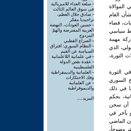
-
سلعة العداء للامبريالية
 الموالاة
في سوق العالم الثالث
شأن العام
-
صادق جلال العظم،
تراجيديا مفكر
ات، قضاء
-
حسين العودات، النهضة
العربية المفترضة والهمّ
اط سياسي
المزدوج
ركة مهمة
-
الصراع القطبي
-
النظام السوري: افتراق
ولي، الذي
السياسة عن القيم
 الثورة،
-
في علمانية اللاعلمانية
-
عقدة نقص الدولة
الفلسطينية
ي الثورة
-
العلمانية والديمقراطية
وفك الاحتكارات
يخ السوري
-
عن العلمانية
ا في ذلك
والديموقراطية
نية، بحكم
المزيد.....
وف أن سجن
 بآخر في
رن الماضي
ر وضوحاً،