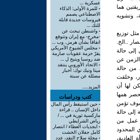
عسكرية ...
قتين هما
-
للمرة الأولى: الذكاء
الاصطناعي يصمم
، وتشويه
فيروسات جديدة قابلة
للتك ...
-
واشنطن تبحث عن
مثل توزيع
-مخرج- مع إيران وتتوقع
ار ..الخ.
اتفاقاً بشأن هرمز.. وب ...
-
مجلس الشيوخ الأمريكي
 إلى حالة
يقرّ حزمة عقوبات صارمة
الزمن عن
ضد روسيا ويتيح ل ...
-
الاتحاد الأوروبي ينتقد
 من حالة
ميتا وتيك توك: أخبار
مضللة عن سبتة
ر، وخلقت
ن لها أن
المزيد.....
نحصر همها
كتب ودراسات
سوف تؤمن
-
حين استيقظ رأس المال
داخل الإنسان .. قراءة
 إلى حالة
ماركسية ثورية في ... /
ر عمل من
رياض الشرايطي
-
ابجديات العطاء / انتصار
 المحدود
كامل جفلان الخشت
 العادية،
-
مجلة سلاح النقد، عدد