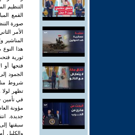
التنظيم ا
القمع الم
صورة التنظي
الأمر الثا
المناشير و
هذا النوع 
ثورية فتحت
فتحها أو 
الجمود إلى
شروط مناس
تظهر لولا 
في تأمين ح
مؤونة العا
جديدة. ان
سبقنها إلى
والكليل أم