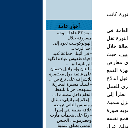
ورة كانت
أخبار عامة
العامة في
-
بعد 87 عامًا.. لوحة
لثورة ثقل
مسروقة خلال
الهولوكوست تعود إلى
حالة خلال
أحد أقرب ...
-
في أثينا.. جماعة تُعيد
يين، حيث
إحياء طقوس عبادة الآلهة
 أي معارض
اليونانية الق ...
-
لبنان وإسرائيل يتفقان
هزة القمع
على قائمة دول مختصرة
بل اندلاع
للإشراف على نزع س ...
-
ليبيا.. مسيرة انتحارية
سري للعمل
تستهدف خزانا للنفط
نظراً إلى
الخام داخل مصفاة ا ...
-
إعلام إسرائيلي: تمثال
عزل سميك
رمسيس الثاني تربطه
شويه صورة
علاقة بقصة بني إسرا ...
-
ردًا على هجمات مأرب
لقمع نفسه
وحضرموت.. الجيش
اليمني يطلق عملية
بذلك عزل