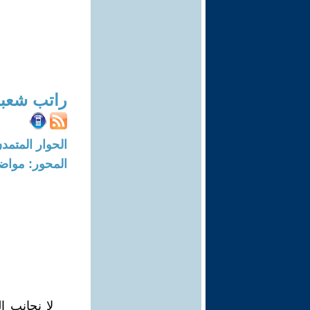
راتب شعبو
الحوار المتمدن-العدد: 6198 - 19
المحور: مواض
لا نجانب ا