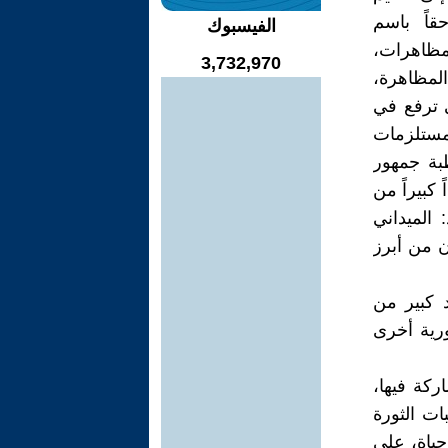
قاً باسم
الفيسبوك
لمظاهرات،
3,732,970
المظاهرة،
ي ترفع في
 مستلزمات
بة جمهور
كبيراً من
: الميداني
ن من أبرز
لسورية 2011، انضوى عدد كبير من
ورية أخرى
كة فيها،
ات الثورة
حياة، على