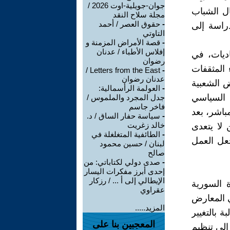
جوان-جويلية-اوت 2026 /
ال الشباب
مجلة سلاح النقد
-
حقوق العصر / أحمد
راسة إلى
التاوتي
-
قصة الأمراض المزمنة و
إفلاس الأطباء / عدنان
ديات، في
رضوان
المثقفات
Letters from the East /
-
عدنان رضوان
ض الشعبية
-
العولمة الرأسمالية:
 السياسي
جدل المجرد والملموس /
فاخر جاسم
باشر، بعد
-
سياسة حفار الساق / د.
خالد زغريت
لا يتعدى
-
الطائفية المتغلغلة في
جعل العمل
لبنان / حسين محمود
صالح
-
صدى دولي لكتاباتي: من
إحدى أبرز مفكرات اليسار
الإيطالي إلى أ ... / رزكار
ة السورية
عقراوي
ي المعارض
المزيد.....
 بالتغيير
المعجبين بنا على
إلى تنظيم