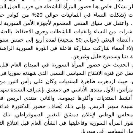
ظر بشكل خاص هنا حضور المرأة الناشطة في حزب العمل ال
سوريا، حيث (شكلت النساء في الثمانينات حوا
 واعتقل في سياق السعي المحموم لأجهزة الأمن السورية لت
عشرات من النساء والفتيات الناشطات وجرى الاحتفاظ بالعش
في سجون النظام البعثي (حوالي 50 سجينة) لمدة أربع إلى خ
اء أسماء شاركت مشاركة فاعلة في الثورة السورية الراهنة
ة دنيا وسميرة خليل وغيرهن.
الحديث عن حضور المرأة السورية في الميدان العام قبل ال
غفل عن فترة الانفتاح السياسي النسبي الذي شهدته سوريا في 
بن، حيث ازدهرت ظاهرة المنتديات وكان على رأس اثنين من
امرأتين، الأول منتدى الأتاسي في دمشق بإشراف السيدة سهير
نشط المنتديات وأكثرها ديمومة. والثاني منتدى الريس في 
سيدة سهير الريس. وإلى ذلك يُضاف حضور الدكتورة فداء 
مجلس الوطني لإعلان دمشق للتغيير الديموقراطي. تلك 
 المرأة السورية وفاعليتها في الشأن العام قبل اندلاع الث
ل السياسي في سوريا.