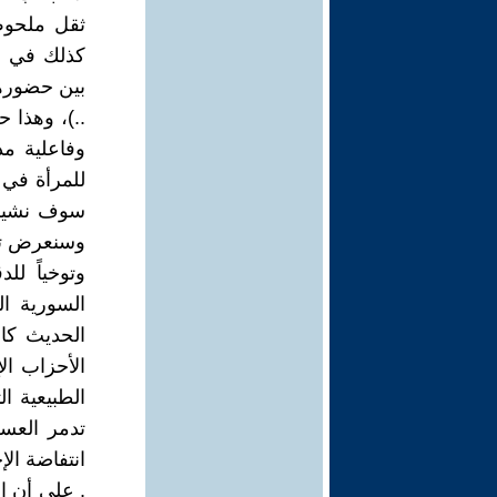
ثقل ملحوظ 
كذلك في ال
بين حضوره
..)، وهذا 
وفاعلية مد
للمرأة في 
سوف نشير 
وسنعرض تحو
وتوخياً لل
السورية ال
الحديث كا
الأحزاب ال
الطبيعية ا
تدمر العس
انتفاضة ال
. على أن ا