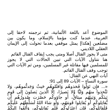
الموضوع أعد باللغة الألمانية، ثم ترجمته لاحقا إلى
العربية، عندما كنت مؤمنا بالإسلام، وما يكون بين
مضلعين [هكذا] يمثل موقفي بعدما تحولت إلى الإيمان
العقلي اللاديني.
متى لا يجوز القتال أصلا ومتى يجب إيقاف القتال القائم
هنا نتناول الآيات التي تبين الحالات التي لا يجوز
للمسلمين فيها مقاتلة غير المسلمين، ومن ثم الآيات التي
توجب وقف القتال القائم.
آيات النهي عن القتال:
سورة النساء – الآيات 89 إلى 91:
«... فإِن تَوَلَّوا فَخذوهُم وَاقتُلوهُم حَيثُ وَجَدتُّموهُم، وَلا
تَتَّخذوا منهُم وَليًّا وَّلا نَصيرًا، إلَّا الَّذينَ يَصلونَ إِلى قَومٍ
بَينَكُم وَبَينَهُم ميثاقٌ، أَو جاؤوكُم حَصُرَت صُدورُهُم أَن
يُّقاتِلوكُم أَو يُقاتِلوا قَومَهُم، وَلَو شاءَ اللهُ لَسَلَّطَهُم عَلَيكُم
فَلَقاتَلوكُم، فَإن اعتَزَلوكُم فَلَم يُقاتِلوكُم، وَأَلقَوا إليكُمُ