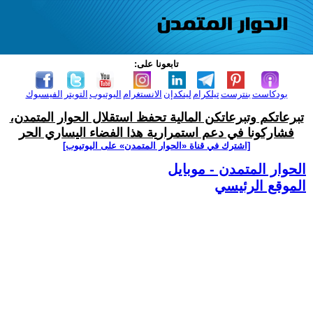
تابعونا على:
بودكاست
بنترست
تيلكرام
لينكدإن
الانستغرام
اليوتيوب
التويتر
الفيسبوك
تبرعاتكم وتبرعاتكن المالية تحفظ استقلال الحوار المتمدن،
فشاركونا في دعم استمرارية هذا الفضاء اليساري الحر
[اشترك في قناة ‫«الحوار المتمدن» على اليوتيوب]
الحوار المتمدن - موبايل
الموقع الرئيسي