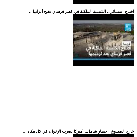
.. افتتاح استثنائي.. الكنيسة الملكية في قصر فرساي تفتح أبوابها
.. خارج الصندوق | حصار شامل.. أميركا تضرب الإخوان في كل مكان