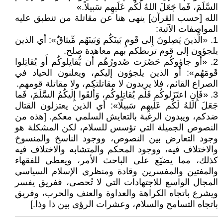
السَّلَمَ، فَما جَعَلَ اللهُ لَكُم عَلَيهِم سَبيلاً.»
الله [حسب القرآن] ينهى هنا عن مقاتلة من تنطبق عليه
المواصفات الآتية:
1. «الَّذينَ يَصِلونَ إِلى قَومٍ بَينَكُم وَبَينَهُم مِّيثاقٌ»: أي الذين
يلجؤون إلى قوم تربطكم بهم معاهدة صلح.
2. «أَو جاؤوكُم حَصُرَت صُدورُهُم أَن يُّقاتِلوكُم أَو يُقاتِلوا
قَومَهُم»: أو الذين يلجؤون إليكم، ويعلنون الحياد في
الصراع القائم، فلا يريدون لا مقاتلتكم، ولا مقاتلة قومهم.
3. «فَإِنِ اعتَزَلوكُم فَلَم يُقاتِلوكُم، وَأَلقَوا إِلَيكُمُ السَّلَمَ، فَما
جَعَلَ اللهُ لَكُم عَلَيهِم سَبيلًا»: أي الذين يعتزلون القتال
ضدكم، ويبدون الرغبة بالتعايش السلمي معكم. [هذه من
النصوص الجميلة التي تؤسس للسلام، لكن المشكلة هو
وجود التعارض بين النصوص، ووجود الناسخ والمنسوخ
والاختلاف فيه، ووجود المحكم والمتشابه والاختلاف فيه
كذلك، مما يضيّع على الباحث الأمر، ويعطي للفقهاء
والمفتين والمفسرين وقادة ومنظري الإسلام السياسي
المجال الواسع للاجتهادات التي لا تُحصى، ففريق يفسر
ويشرع باتجاه الكراهة والعداوة والعنف والحرب، وفريق
باتجاه التسامح والسلام، وعشرات الرؤى بين ذا وذا.]