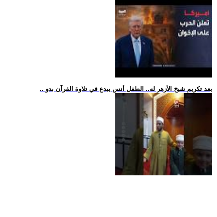
.. بعد تكريم شيخ الأزهر له.. الطفل أنس يبدع في تلاوة القرآن بدو