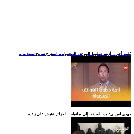
.. كلمة أخيرة -أزمة خطوط الهواتف المحمولة.. المخرج سامح سند: ما
.. مهدي لعريبي: من السينما إلى -مافيا-... الجزائر تقبض على زعيم