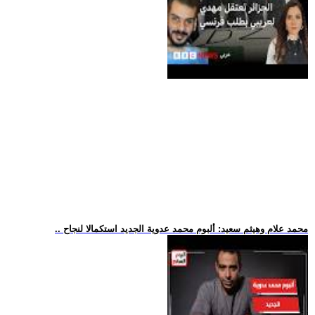
.. محمد علام وهيثم سعيد: ألبوم محمد عدوية الجديد استكمالا لنجاح