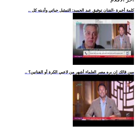
.. كلمة أخيرة -الفنان توفيق عبد الحميد: التمثيل حياتي وأديته كل
.. مين قالك إن بره مصر العلماء أشهر من لاعبي الكرة أو الفنانين؟