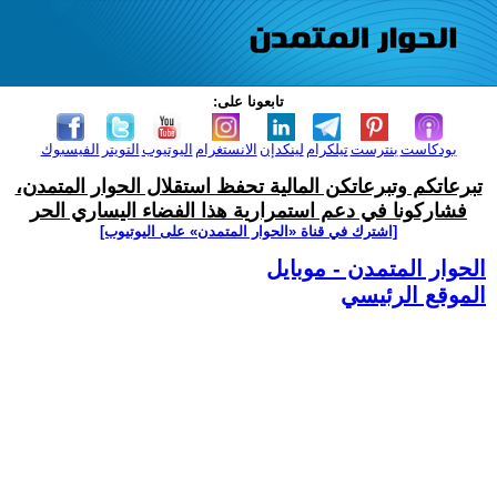
تابعونا على:
بودكاست
بنترست
تيلكرام
لينكدإن
الانستغرام
اليوتيوب
التويتر
الفيسبوك
تبرعاتكم وتبرعاتكن المالية تحفظ استقلال الحوار المتمدن،
فشاركونا في دعم استمرارية هذا الفضاء اليساري الحر
[اشترك في قناة ‫«الحوار المتمدن» على اليوتيوب]
الحوار المتمدن - موبايل
الموقع الرئيسي