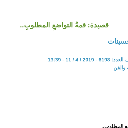
قصيدة: قمةُ التواضعِ المطلوبِ..
سينات
20 / 4 / 11 - 13:39
 والفن
عِ المطلوبِ..