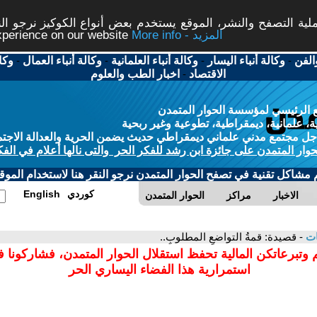
ة التصفح والنشر، الموقع يستخدم بعض أنواع الكوكيز نرجو النق
More info - المزيد
experience on our website
الفن
-
وكالة أنباء اليسار
-
وكالة أنباء العلمانية
-
وكالة أنباء العمال
-
وكا
الاقتصاد
-
اخبار الطب والعلوم
 الرئيسي لمؤسسة الحوار المتمدن
، علمانية، ديمقراطية، تطوعية وغير ربحية
ل مجتمع مدني علماني ديمقراطي حديث يضمن الحرية والعدالة الاجتم
حوار المتمدن على جائزة ابن رشد للفكر الحر والتى نالها أعلام في الفك
م مشاكل تقنية في تصفح الحوار المتمدن نرجو النقر هنا لاستخدام الموقع
كوردي
English
الاخبار
مراكز
الحوار المتمدن
ات
- قصيدة: قمةُ التواضعِ المطلوبِ..
 وتبرعاتكن المالية تحفظ استقلال الحوار المتمدن، فشاركونا 
استمرارية هذا الفضاء اليساري الحر