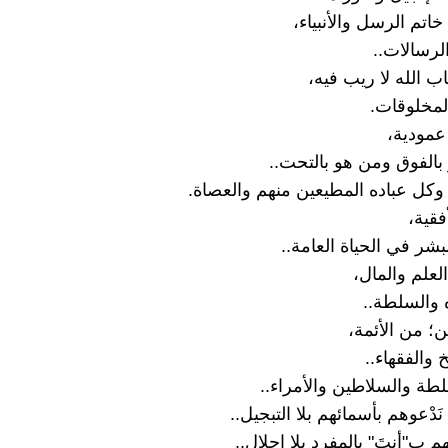
اتم الرسل والأنبياء،
لرسالات..
اب الله لا ريب فيه،
لمخلوقات.
عمودية،
بالفوق ومن هو بالتحت..
 وكل عباده المطيعين منهم والعصاة.
فقية،
بشر في الحياة العامة..
لعلم والمال،
 والسلطة..
؛ من الأئمة،
والفقهاء..
طة والسلاطين والأمراء..
نَدْعوهم بأسمائهم بلا التبجيل..
هم ب"أنتَ" بالمفرد بلا إجلال..