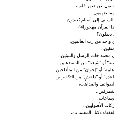
متون عن ضهر قلب،
مما يفهمون..
السلف إلى أصنام يُعْبدون..
 القرآن مهجورا4"،
 يعقلون؟
ن واحد من رب العالمين،
تقين..
 محمد خاتم الرسل والنبيئين..
نة" أو "شيعة" من المتمذهبين..
هابية" أو "إخوان" من المتأدلجين..
اعدة" أو "داعشٍ" من التكفيريين..
لطوائف والمذاهب،
تطرفين..
جماعات،
ات الأصوليين..
فقهاء وكبار المفسرين،