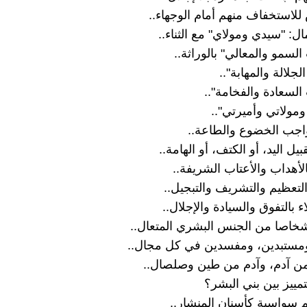
 للاستخفاف منهم أمام الوجهاء..
ال: "سيدي ومولاي" مع الثناء..
لسمو والمعالي" بالوراثة..
جلالة والمهابة"..
السعادة والفخامة"..
ومولاتي وأميرتي"..
اجب الخضوع والطاعة..
قبيل اليد، أو الكتف، أو الهامة..
لأهداب والأعتاب الشريفة..
تعظيم والتشريف والتبجيل..
ء بالتفوق والسيادة والإجلال..
أشخاصا من الجنس البشري المتعال..
مستبدين، ومفسدين في كل مجال..
من آدم، وآدم من طين وصلصال..
لتمييز بين بني البشر؟
م سواسية كأسنان المنشار..