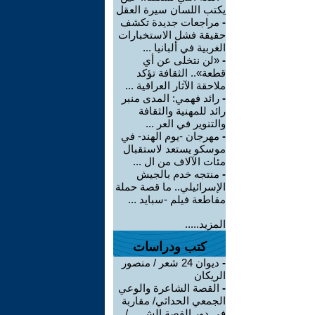
يكتب اللسان سيرة العقل
-
مراجعات جديدة تكشف
حقيقة فشل الاستخبارات
الغربية في ألبانيا ...
-
«لن نتخلى عن أي
قطعة».. الثقافة تؤكد
ملاحقة الآثار العراقية ...
-
رائد فهمي: المدى منبر
رائد للمهنية والثقافة
والتنوير في العر ...
-
مهرجان -يوم الهند- في
موسكو يستعد لاستقبال
مئات الآلاف من ال ...
-
منتجه خدم بالجيش
الإسرائيلي.. ما قصة حملة
مقاطعة فيلم -سبايد ...
المزيد.....
كتب ودراسات
-
ديوان 24 شعر / منصور
الريكان
-
القصة الشاعرة والوعي
الجمعي الحداثي/ مقاربة
في دور القصة الش ... /