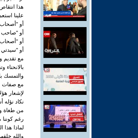
هذا انتقاص
علينا استعم
أو "أصحاب ا
أو "صاحب ال
أو "أصحاب 
أو "سيدتي 
مع تقديم و
بالانحناء وت
والتمسك با
مع صفات ال
لإشعار هؤلا
نكاد نؤله 
من طغاة و
رغم كوننا 
لماذا هذا ا
والله خلقه