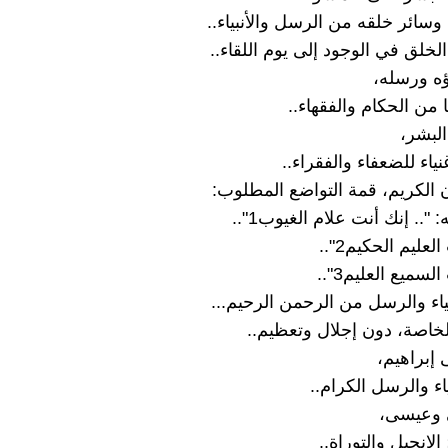
 وسائر خلقه من الرسل والأنبياء..
لخلق في الوجود إلى يوم اللقاء..
اؤه ورسله،
 من الحكام والفقهاء..
البشر،
نياء للضعفاء والفقراء..
 الكريم، قمة التواضع المطلوب:
".. إنك أنت علام الغيوب1"..
لعليم الحكيم2"..
لسميع العليم3"..
بياء والرسل من الرحمن الرحيم...
لخاصة، دون إجلال وتعظيم..
 إبراهيم،
ياء والرسل الكرام..
 وعيسى،
 الإنجيل والتوراة..