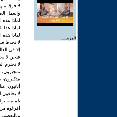
لا فرق بينهم
والعمل الصا
لماذا هذه ا
لماذا هذا ا
لماذا هذه ا
المزيد.....
لا نجدها في
إلا في العا
فنحن لا نحت
لا نحترم ال
متجبرون، 
متكبرون، 
أنانيون، من
لا يخافون ا
هُم منه بر
أفرغوه من 
وبالتعصب ل