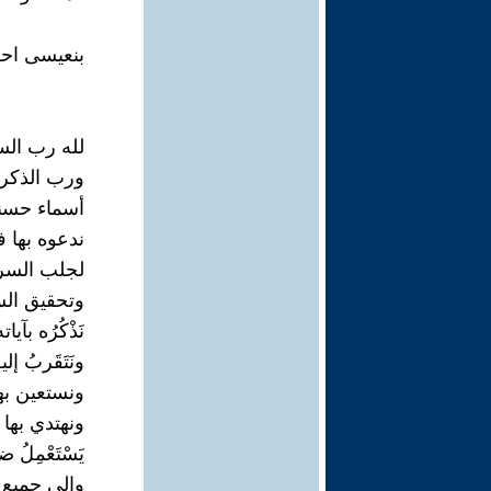
بنعيسى اح
لله رب الس
ورب الذكر 
أسماء حسن
ندعوه بها ف
لجلب السراء
وتحقيق الس
نَذْكُرُه بآي
ونَتَقَربُ إل
ونستعين بها
ونهتدي بها 
يَسْتَعْمِلُ
وإلى جميع 