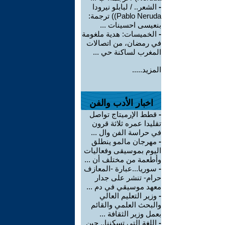
-
الشعر.. / لبابلو نيرودا
Pablo Neruda)) ترجمة:
بنعيسى احسينات ...
-
الخميسات: هدية ملغومة
في رمضان، من اتصالات
المغرب لساكنة حي ...
المزيد.....
اخبار الأدب والفن
-
قطط الإرميتاج تواصل
تقليدا عمره ثلاثة قرون
في حراسة الفن وال ...
-
مهرجان مالمو ينطلق
اليوم بموسيقى وفعاليات
وأطعمة من مختلف أن ...
-
سوريا...عبارة -المعازف
حرام- تنشر على جدار
معهد موسيقي في دم ...
-
وزير التعليم العالي
والبحث العلمي والقائم
بعمل وزير الثقافة ...
-
اللغة التي تسكننا.. حين