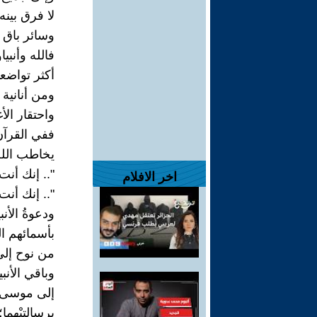
لا فرق بينه
وسائر باق ا
فالله وأنبي
أكثر تواضعا
ومن أنانية 
واحتقار الأغ
ففي القرآن
يخاطب الله: 
".. إنك أنت ا
اخر الافلام
".. إنك أنت ا
ودعوةُ الأن
بأسمائهم ا
من نوح إلى
وباقي الأنب
إلى موسى
برسالتيْهما؛