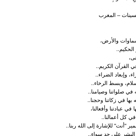
سينات – المغرب
ماوات والأرض،
الحكيم..
ى،
ي القرآن الكريم..
، وإبعاد الضراء..
لام، وبسط الرخاء..
اته في صلواتنا وصيامنا..
يه بها في زكاتنا وحجنا..
 في عبادتنا وأفعالنا،
في كل أعمالنا..
 ضمير "أنت" للإشارة إلى الله ربنا..
البشر على حد سواء..