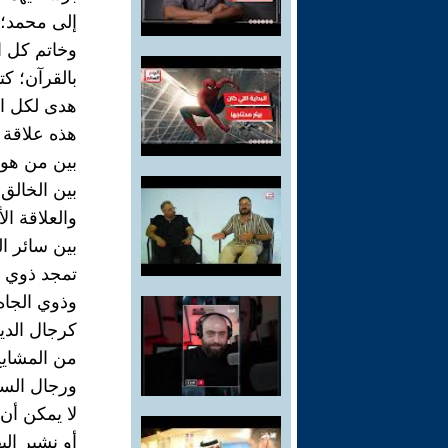
إلى محمد؛ خ
وخاتم كل ا
بالقرآن؛ كت
هدى لكل ا
هذه علاقة 
بين من هو 
بين الخالق
والعلاقة الأ
بين سائر ال
تمجد ذوي ا
وذوي الجاه
كرجال الدين
من المشايخ 
ورجال السل
لا يمكن أن 
أو نشير إلي