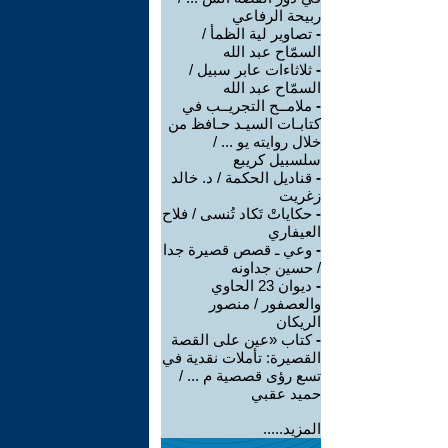
ربيحة الرفاعي
-
تصاوير لية الظمأ /
السمّاح عبد الله
-
ثلاثاءات عابر سبيل /
السمّاح عبد الله
-
ملامــح التجريــب في
كتابـات السيـد حـافظ من
خلال روايته يو ... /
سلسبيل كريبع
-
قناديل الحكمة / د. خالد
زغريت
-
حكاياتْ تَكاد تُنسى / فلاح
العيفاري
-
وعي ـ قصص قصيرة جدا
/ حسين جداونه
-
ديوان 23 الحاوي
والعصفور / منصور
الريكان
-
كتاب «عين على القصة
القصيرة: تأملات نقدية في
تسع رؤى قصصية م ... /
حميد عقبي
المزيد.....