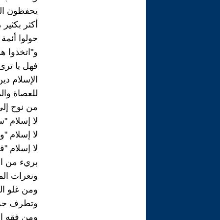
يحفظون ال
أكثر بكثير 
حولوا أئمة 
و"اتخذوا هذا
فهل يا ترى
الإسلام دي
للعصاة والم
من نوح إلى
لا إسلام "س
لا إسلام "و
لا إسلام "ق
بريء من ا
ونعرات الم
ومن غلو ال
وتطرف حرك
ومن فقه ال