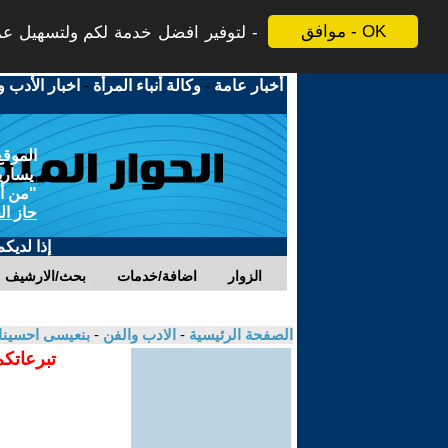
موافق - OK
لتوفير افضل خدمة لكم ولتسهيل عملي
أخبار عامة
-
وكالة أنباء المرأة
-
اخبار الأدب و
الموقع
يسارية
"من أج
حاز ال
إذا لديك
الزوار
اضافة/خدمات
بحث/الارشيف
الصفحة الرئيسية
-
الادب والفن
-
بنعيسى احسين
تبرعاتكم