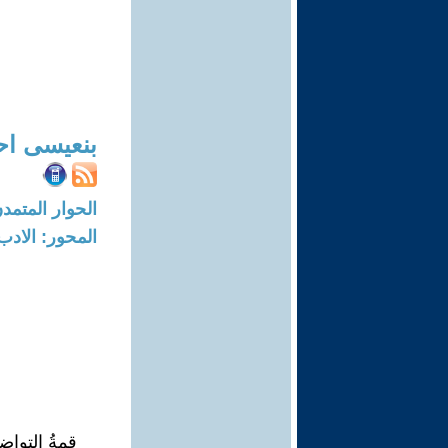
بنعيسى اح
الحوار المتمدن-العدد: 6198 - 19
المحور: الادب
قمةُ التواض