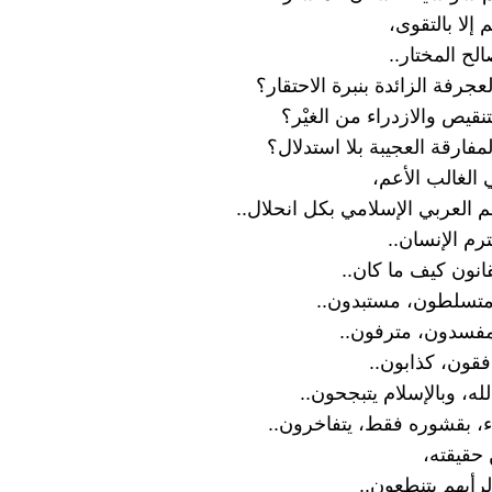
 إلا بالتقوى،
لح المختار..
لعجرفة الزائدة بنبرة الاحتقار؟
لتنقيص والازدراء من الغيْر؟
لمفارقة العجيبة بلا استدلال؟
 الغالب الأعم،
لم العربي الإسلامي بكل انحلال..
رم الإنسان..
قانون كيف ما كان..
متسلطون، مستبدون..
مفسدون، مترفون..
افقون، كذابون..
لله، وبالإسلام يتبجحون..
اء، بقشوره فقط، يتفاخرون..
حقيقته،
رأيهم يتنطعون..