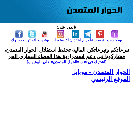
تابعونا على:
بودكاست
بنترست
تيلكرام
لينكدإن
الانستغرام
اليوتيوب
التويتر
الفيسبوك
تبرعاتكم وتبرعاتكن المالية تحفظ استقلال الحوار المتمدن،
فشاركونا في دعم استمرارية هذا الفضاء اليساري الحر
[اشترك في قناة ‫«الحوار المتمدن» على اليوتيوب]
الحوار المتمدن - موبايل
الموقع الرئيسي