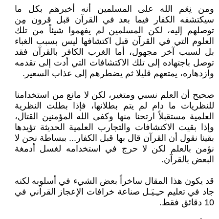
ومن نِعَم الله على المسلمين أنه أخبرهم بكل ما
سيكتشفه الكفار فيما بعد في القرآن قبل قرون مِن
توصلهم إليه، لكن المسلمين لم يفهموا شيئاً من تلك
العلوم التي في القرآن قبل اكتشافها ليس بسبب الغباء
بل لسبب آخر مجهول، أما الغرب الكافر بالقرآن فقد
توصل باجتهاده إلى تلك الاكتشافات التي أدت إلى تقدمه
وازدهاره، يمتعهم قليلا ثم يضطرهم إلى عذاب السعير.
صحيح أن العلم نسبي ومتغير، لكن لا مانع من استخدامنا
للنظريات ما دام لم يتم بطلانها، فإذا بطلت النظرية
العلمية مستقبلاً ارتحنا منها وكفى الله المؤمنين القتال،
وإذا بقيت الاكتشافات والتجارب العلمية الحديثة تؤيدها
بقينا نقول أن القرآن قال بها قبل الكفار... ببساطة نحن لا
نؤمن بالعلم لكن لا حرج في استخدامه لغسل أدمغة
البعض بالقرآن.
قد يكون هذا المقال ساخراً بعض الشيء في أسلوبه لكنه
جاد في تعليم حـِـيَـل صناعة خرافات الإعجاز القرآني في
10 دقائق فقط.