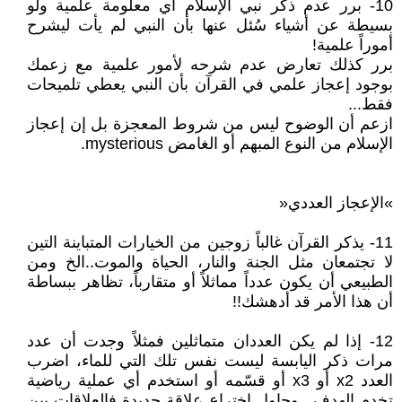
10- برر عدم ذكر نبي الإسلام أي معلومة علمية ولو
بسيطة عن أشياء سُئل عنها بأن النبي لم يأت ليشرح
أموراً علمية!
برر كذلك تعارض عدم شرحه لأمور علمية مع زعمك
بوجود إعجاز علمي في القرآن بأن النبي يعطي تلميحات
فقط...
ازعم أن الوضوح ليس من شروط المعجزة بل إن إعجاز
الإسلام من النوع المبهم أو الغامض mysterious.
»الإعجاز العددي«
11- يذكر القرآن غالباً زوجين من الخيارات المتباينة التين
لا تجتمعان مثل الجنة والنار، الحياة والموت..الخ ومن
الطبيعي أن يكون عدداً مماثلاً أو متقارباً، تظاهر ببساطة
أن هذا الأمر قد أدهشك!!
12- إذا لم يكن العددان متماثلين فمثلاً وجدت أن عدد
مرات ذكر اليابسة ليست نفس تلك التي للماء، اضرب
العدد x2 أو x3 أو قسّمه أو استخدم أي عملية رياضية
تخدم الهدف.. وحاول اختراع علاقة جديدة فالعلاقات بين