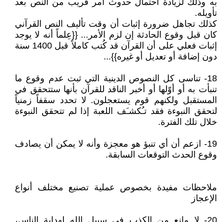
به وذلك لزيادة احتمال حدوث أمر قريب من النص بعد
تأويله.
كذلك تجاهل ضرورة إثبات أن وقت تأليف النص القرآني
كان قبل وقوع الحادثة إن لزم الأمر... {{عِلماً أنه لا يوجد
إثبات فعلي على أن القرآن قد كُتب كاملاً قبل 1400 سنة
دون إضافة أو تعديل أو غيره}}...
18- تناسى كل النصوص الدينية التي ثبت عدم وقوع ما
تنبأت به أو أوّلها أو أخبر الناقد للقرآن بأنها ستتحقق في
المستقبل ولكنهم قوم يستعجلون. لا تحدد سقفاً زمنياً
لتحقق النبوءة فقد تـُكشـَف اللعبة إذا لم تتحقق النبوءة
خلال تلك الفترة.
19- ازعم أن أي تنبؤ هو معجزة وأنه لا يمكن أن يصادف
وقوع الحدث التوقعات السابقة.
ملاحظات مفيدة بخصوص عملية تصنيع مختلف أنواع
الإعجاز
20- لا مانع من الكذب في سبيل الله لهداية الناس،