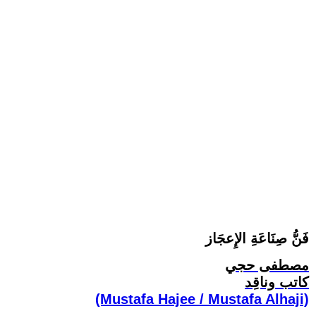
فَنُّ صِنَاعَةِ الإِعجَاز
مصطفى حجي
كاتب وناقِد
(Mustafa Hajee / Mustafa Alhaji)