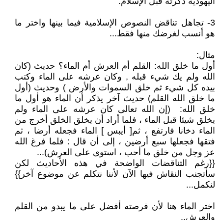
اليهودية ذكرته قبل الإسلام.
3- تجاهل تناقض النصوص الإسلامية فيما بينها واختر ما
هو أنسب لغرضك منها فقط...
مثال:
أول ما خلق الله: القلم أم العرش أم الماء؟ حديث (كان
الله ولم يك شيء قبله , وكان عرشه على الماء وكتب
بيده كل شيء ثم خلق السموات والأرض ) وحديث (أول
ما خلق الله القلم) حديث آخر يذكر أن الماء هو أول ما
خلق الله: (إن الله تعالى كان عرشه على الماء ولم
يخلق شيئا قبل الماء ، فلما أراد أن يخلق الخلق أخرج من
الماء دخانا فارتفع ، ثم[ أيبس ] الماء فجعله أرضا ، ثم
فتقها فجعلها سبع أرضين ، إلى أن قال : فلما فرغ الله
عز وجل من خلق ما أحب ، استوى على العرش)...
{{رغم التناقضات الواضحة في هذه الأحاديث لكن
سأتجنب النقاش فيها الآن لأننا نتكلم عن موضوع آخر}}
لنكمل...
اختر الماء هنا لأن فرصته أفضل على ما يبدو من القلم
والعرش..