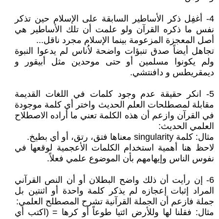
4- أغفِل ذكر الأساطير السابقة على الإسلام حين تذكر
نفس ما ذكره القرآن ولو علمت أن تلك الأساطير هي
أصل المعجزة المزعومة بينما الإسلام مجرد ناقل...
تجاهل أيضاً صدق تنبؤات واضحة لاُناس لم يدعوا النبوة
ولم يكونوا مسلمين أو حتى موحدين مثل أبيقور و
ديمقريطس و دافنتشي.
5- انكر حقيقة عدم وجود كلمات في اللغات القديمة
مقابلة لمصطلحات العلم الحديث واختر أي كلمة موجودة
في القرآن وازعم أن هذه الكلمة تعني ما أراده الاصطلاح
العلمي الحديث:
مثال: كلمة singularity معناها فتق، رتق، أو أي بطيخ.
لاحظ هنا أهمية استخدام الكلمات الأعجمية لوقعها في
نفوس الناس وإيهامهم بأن الموضوع علمي فعلاً.
6- إن رأيت أن ذلك واضح البطلان أو أن النص القرآني
المراد إثبات إعجازه لم يذكر كلمة واحدة أو اثنتين بل
جملة فازعم أن الجملة القرآنية تشرح المصطلح العلمي:
مثال: فقلنا لها وللأرض ائتيا طوعاً أو كرها = (اكتب أي