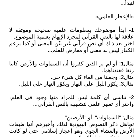
لنبدأ...
»الإعجاز العلمي«
1- ابدأ موضوعك بمعلومات علمية صحيحة وموثقة لا
علاقة لها بالنص القرآني لمجرد الإيهام بعلمية الموضوع.
اختر بعد ذلك أي نص قرآني غير بيّن المعنى أو كما يزعم
الكفار ليس له معنى أو معارض للعلم...
مثال1: أو لم ير الذين كفروا أن السماوات والأرض كانتا
رتقا ففتقناهما.
مثال2: وجعلنا من الماء كل شيء حي.
مثال3: يكوّر الليل على النهار ويكوّر النهار على الليل.
2- تناسى أي كلمة ليس للمراد منها وجود في العلم،
واختر أي تعبير علمي لتشبيهه بالنص القرآني...
مثال: "السماوات" أو "الأرضين"
تجاهل ذكر النصوص اليهودية لذلك وأخبرهم أنها طبقات
الأرض والغشاء الجوي وهو إعجاز إسلامي حتى لو كانت