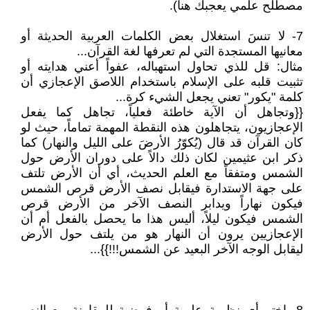
مصطلح علمي يعجبك هنا).
7- لا تنسَ استغلال بعض الكلمات العربية الحديثة أو
معانيها المستجدة التي لم تعرفها لغة القرآن...
مثال: قل للذي تحاول استهباله، عفواً أعني هدايته أو
تثبيت قلبه على الإسلام باستخدام اللاصق الإعجازي أن
كلمة "يكور" تعني يجعل الشيء كرة...
{{وتجاهل أن الآية خاطئة فعلياً، تجاهل كما يفعل
الإعجازيون، يتجاهلون هذه النقطة المهمة تماماً، حيث لو
كان القرآن قد قال (يُكوّرُ الأرضَ على الليل والنهار) كما
ذكر ابن عثيمين لكان ذلك دالاً على دوران الأرض حول
الشمس ومتفقاً مع العلم الحديث، أي أن الأرض تلتف
على جهة الاستدارة فيقابل نصف الأرض قرص الشمس
فيكون نهاراً ويدابر النصف الآخر من الأرض قرص
الشمس فيكون ليلاً، أليس هذا ما يحصل بالفعل أم أن
الإعجازيين يرون أن النهار هو من يلتف حول الأرض
ليقابل الوجه الآخر البعيد عن الشمس!!!}}...