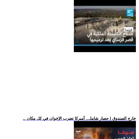
.. خارج الصندوق | حصار شامل.. أميركا تضرب الإخوان في كل مكان