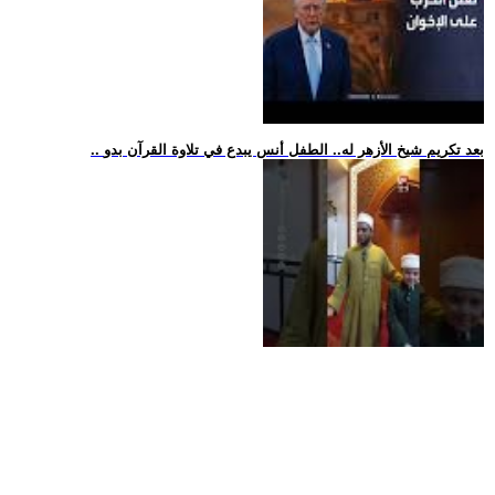
.. بعد تكريم شيخ الأزهر له.. الطفل أنس يبدع في تلاوة القرآن بدو