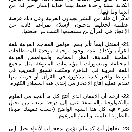
الكذبة سيئة واحدة فقط بينما هداية إنسان خير لك من
الدنيا وما فيها.
تذكّر أن قلّة من البشر يجيدون العربية وفي ذلك فرصة
عظيمة لجعلهم يدخلون الإسلام بمزاعم كاذبة عن
الإعجاز في القرآن لن يستطيعوا التثبت من صحتها.
21- استغل أيضاً تأثر بعض مؤلفي المعاجم العربية بلغة
القرآن وكذلك عدم وجود ترجمة موحدة للمصطلحات
العلمية الحديثة، انظر المعاجم والقواميس العربية
المختلفة ومنشورات المؤسسات المتنوعة مثل مجمع
اللغة العربية في القاهرة ومكتب تنسيق التعريب في
الرباط واختر كلمة مذكورة في القرآن أو قريبة منها
تخدم عملية إنتاج الإعجاز من إحدى هذه المصادر الكثيرة.
22- ازعم أن الإنسان الذي أنتج كل ما أنتجه من العلوم
والتكنولوجيا والفلسفة غبي إلى درجة تمنعه من تخيل
شيء فيه كل هذا الشبه الواضح (حسب تلفيقك طبعاً)
بالنظرية العلمية أو التنبؤ المزعوم.
23- تجاهل أنك كمسلم تؤمن بمعجزات لأنبياء تصل إلى