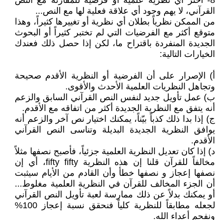
8- اختر أي نظرية علمية أو فرضية للمقارنة مع النص
القرآني، لا يهم وجود أي علاقة فعلية لها مع النص...
من الممكن نظرياً بطلان أي نظرية أو تغييرها كثيراً، وهذا
متوقع أكثر مع الفرضيات التي لم تختبر كثيراً أو البحوث
الجديدة المنفردة باقتراح ما، لكن إذا حصل ذلك فعندك
الخيارات التالية:
أ) الإصرار على أن الفرضية أو النظرية الأقدم صحيحة
وتجاهل النظريات العلمية الأحدث والأقوى.
ب) عمل تأويل جديد لنفس النص القرآني السابق والزعم
أنه يتفق مع النظرية الجديدة أكثر من اتفاقه مع الأقدم.
ج) إذا بدا ذلك كذباً بيّناً، يمكنك اختيار نص آخر والزعم أنه
يوافق النظرية الجديدة البديلة وتناسى النص القرآني
الأقدم.
د) إذا كان تعديل النظرية العلمية جزئياً، فأصبح نصفها مثلاً
مخالفاً للقرآن قلنا إن هذه النظرية fifty fifty، أي إن
نصفها إعجاز و نصفها خطأ وأن القادم من الأيام سيثبت
أن الجزء المخالف للقرآن في النظرية العلمية مغلوط...
أو يمكنك بدلاً عن ذلك ممارسة لعبة تأويل النص القرآني
لجعله مطابقاً للنظرية كلياً فنحقق نسبة إعجاز 100%
ونفحم أعداء الله.