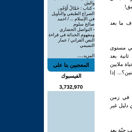
والش
بق!
-
كتاب : حَمَّالُ أَوْجُهٍ..
الصراع الطبقي والتأويل
في الإسلام ... / احمد
ف ما بعد
صالح سلوم
-
التواصل الحضاري
ومفهوم الحداثة في قراءة
النص القراني / عمار
التميمي
 في مستوى
انية بعد
المزيد.....
ياة ملايين
المعجبين بنا على
ين؟... إذا
الفيسبوك
3,732,970
م في زمن
 دليل غير
 جنّة بعد