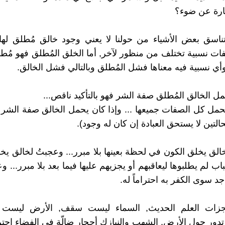
ارة عن ضوء؟
اسق بعض الأشياء من حولنا لا يعني وجود خالق مُطلق لها.
ات نسبية تختلف من منظور لآخر, أما الخلق المُطلق فهو مُط
وأي نسبية فيه معناها فشل المُطلق وبالتالي فشل الخالق.
مل الخالق المُطلق صفة الشر فهو بالتأكيد ناقص...
مل كل الصفات جميعها ... وإذا كان يحمل الخالق صفة الشر
حالتين لا يستحق العبادة إن كان له وجود).
الق يخلق الكون في لحظة بعينها بلا مبرر... وعجبتُ لخالق 
اب لم يطلبوها ليعاقبهم أو يجزيهم عليها فيما بعد بلا مبرر... وع
د سوى الكفر به احتراماً له.
جزات العلم الحديث, السماء ليست سقف, الأرض ليست
دور حول الأرض, الشهب والنيازك أحجار ضالّة في الفضاء اح