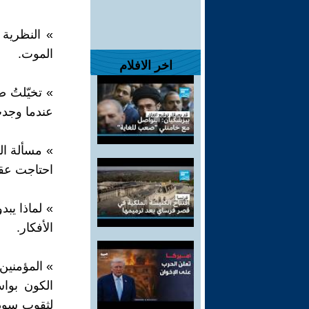
» النظرية 
الموت.
اخر الافلام
» تخيّلتُ ص
عندما وجدت
» مسألة الي
احتاجت عقل
» لماذا يبد
الأفكار.
» المؤمنين 
الكون بوا
لثقوب سودا