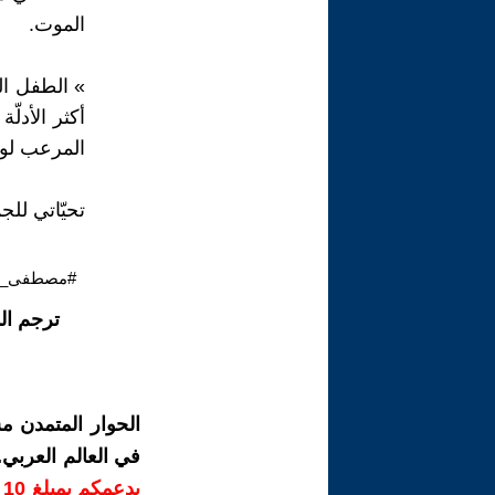
الموت.
» الطفل ال
أكثر الأدلّ
المرعب لوج
تحيّاتي للج
#مصطفى_حج
ترجم ال
الحوار المتمدن م
في العالم العربي
ب