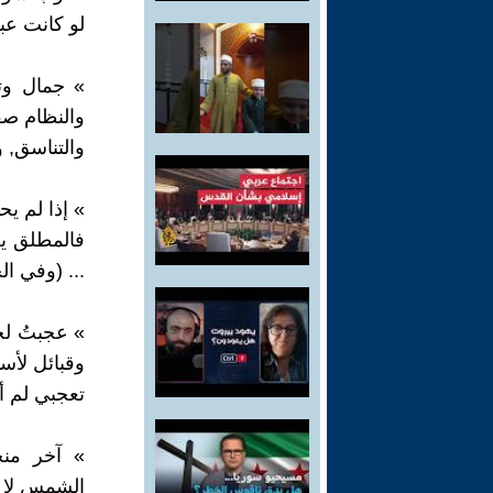
لو كانت عب
» جمال وتن
والنظام صف
والتناسق, 
» إذا لم يح
فالمطلق يح
... (وفي ال
» عجبتُ لخ
وقبائل لأسب
تعجبي لم أج
» آخر من
الشمس لا ت