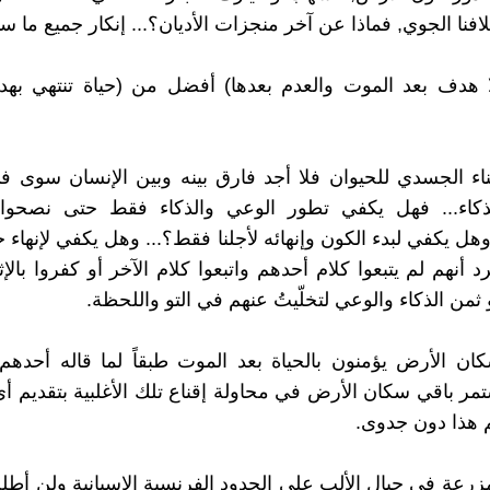
لافنا الجوي, فماذا عن آخر منجزات الأديان؟... إنكار جميع ما س
ا هدف بعد الموت والعدم بعدها) أفضل من (حياة تنتهي بهد
ناء الجسدي للحيوان فلا أجد فارق بينه وبين الإنسان سوى
ذكاء... فهل يكفي تطور الوعي والذكاء فقط حتى نصحوا ث
هل يكفي لبدء الكون وإنهائه لأجلنا فقط؟... وهل يكفي لإنهاء ح
 أنهم لم يتبعوا كلام أحدهم واتبعوا كلام الآخر أو كفروا بالإثن
ثمن الذكاء والوعي لتخلّيتُ عنهم في التو واللحظة.
ان الأرض يؤمنون بالحياة بعد الموت طبقاً لما قاله أحده
تمر باقي سكان الأرض في محاولة إقناع تلك الأغلبية بتقديم أي
 هذا دون جدوى.
رعة في جبال الألب على الحدود الفرنسية الإسبانية ولن أطلب