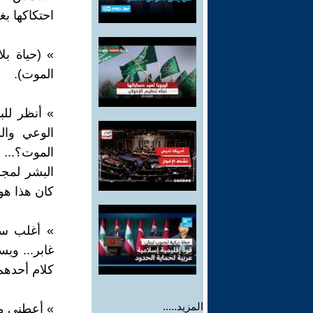
احتكاكها بغ
» (حياة بل
الموت).
» أنظر للب
الوعي وال
الموت؟... و
البشر لمجرد
كان هذا هو 
» أغلب سك
غابر... ويس
كلام أحدهم
المزيد.....
» أعطني مز