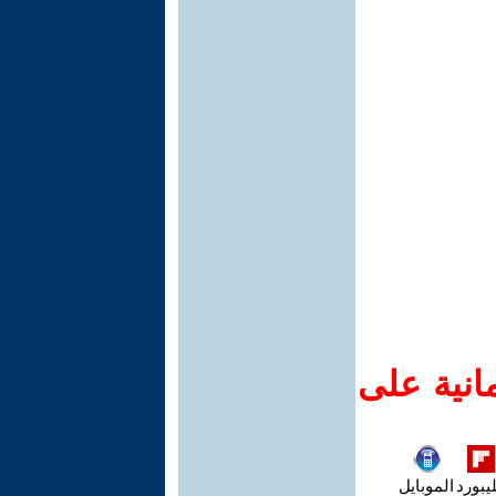
انية على
يبورد
الموبايل