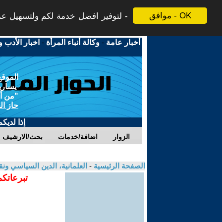
موافق - OK
لتوفير افضل خدمة لكم ولتسهيل عملي
أخبار عامة
-
وكالة أنباء المرأة
-
اخبار الأدب و
الموقع
يسارية
"من أج
حاز ال
إذا لديك
الزوار
اضافة/خدمات
بحث/الارشيف
الصفحة الرئيسية
-
العلمانية، الدين السياسي ونق
تبرعاتكم