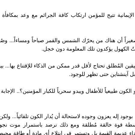
الإيمانية تتيح للمؤمن ارتكاب كافة الجرائم مع وعد بمكافأة 
غيراً أن هناك من يحرّك الشمس والقمر صباحاً ومساءاً... وصُع
ُ الكهول يؤكدون تلك المعلومة دون خجل.
قين المُطلق تحتاج لأقل قدر ممكن من الذكاء للإقتناع بها... بينم
 آينشتاين حتى تظهر للوجود.
و الكون طبيعياً للأطفال ويبدو سحرياً للكبار المؤمنين؟.. الإجاب
بوجود إله يعزون وجوده لاستحالة أن يُدار الكون تلقائياً... ولكن
سطة قوة خالقة مُطلقة ومع ذلك نرصد باستمرار موت نجوم
ء عديمة القيمة بل وتستمر في ابتلاع أي مادة أو طاقة محيط