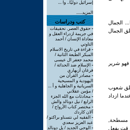
إسرائيل دوليًا.. وا ...
المزيد.....
كتب ودراسات
.. الجمال
-
حقوق العصر. تحقيقات
لق الجمال
في جريمة ازدراء العقل و
معاداة الإنسان / أحمد
التاوتي
-
قراءة في تاريخ الاسلام
المبكر الطبعة الثانية /
محمد جعفر ال عيسى
 فهو شرير
-
الإسلام ضد الحداثة /
فرغان أزيهاري
-
مصادر القرآن من
اليهودية و المسيحية
السريانية و الجاهلية و أ ...
يخلق شعوب
/ مؤمن عقلاني
ندما ازداد
-
محادثات مع الله الجزء
الرابع / نيل دونالد والش
-
مختصر كتاب الأرواح /
آلان كاردك
-
الفقيه لي نتسناو براكتو /
 مسطحة,
عبد العزيز سعدي
-
الوحي الجديد / يل دونالد
ترقت بفعل