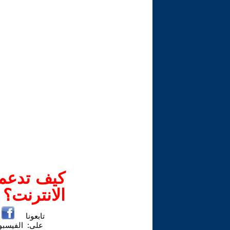
كيف تدعم-
الانترنت؟
تابعونا
على:
الفيسب