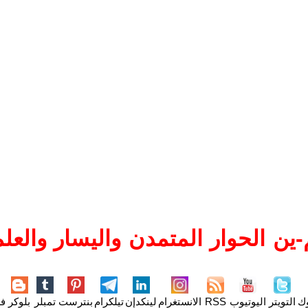
ين الحوار المتمدن واليسار والعلم
وك
التويتر
اليوتيوب
RSS
الانستغرام
لينكدإن
تيلكرام
بنترست
تمبلر
بلوكر
فل