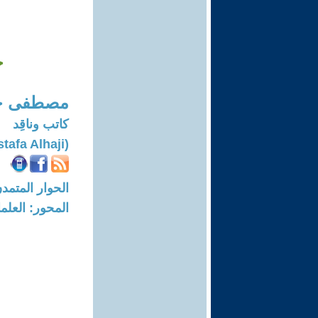
خ
مصطفى ح
كاتب وناقِد
(Mustafa Hajee / Mustafa Alhaji)
الحوار المتمدن-العدد: 6057 - 18
المحور: العلما