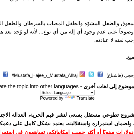
معوق والطفل المشوّه والطفل المصاب بالسرطان والطفل الم
ة وضوحاً على عدم وجود أي إله من أي نوع... لأنه لو وُجد بعد ه
ب لعنه لا عبادته.
ميع.
ي (هاشتاغ)
Mustafa_Hajee_/_Mustafa_Alhaji#
موضوع إلى لغات أخرى -
ate the topic into other languages
Powered by
Translate
شروع تطوعي مستقل يسعى لنشر قيم الحرية، العدالة الاجتم
. ولضمان استمراره واستقلاليته، يعتمد بشكل كامل على دعمك
دعمكم بمبلغ 10 دولارات سنويًا أو أكثر حسب إمكانياتكم، تساهمون في استم