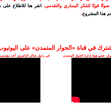
وتًا قويًا للفكر اليساري والتقدمي
،
انقر هنا للاطلاع على 
م هذا المشروع
.
شترك في قناة «الحوار المتمدن» على اليوتيوب
ز، عضو هيئة إدارة الحوار المتمدن
في رحيل شاكر الناصري، أحد مؤسسي 