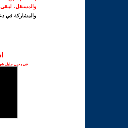
والمستقل، ليبقى ص
والمشاركة في دع
ا‫
في رحيل جليل شهبا