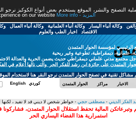
ة التصفح والنشر، الموقع يستخدم بعض أنواع الكوكيز نرجو النق
More info - المزيد
experience on our website
الفن
-
وكالة أنباء اليسار
-
وكالة أنباء العلمانية
-
وكالة أنباء العمال
-
وكا
الاقتصاد
-
اخبار الطب والعلوم
 الرئيسي لمؤسسة الحوار المتمدن
، علمانية، ديمقراطية، تطوعية وغير ربحية
ل مجتمع مدني علماني ديمقراطي حديث يضمن الحرية والعدالة الاجتم
حوار المتمدن على جائزة ابن رشد للفكر الحر والتى نالها أعلام في الفك
م مشاكل تقنية في تصفح الحوار المتمدن نرجو النقر هنا لاستخدام الموقع
كوردي
English
الاخبار
مراكز
الحوار المتمدن
د الفكر الديني
-
مصطفى حجي
- خواطر شخص لا ديني قد لا تفيد ، لكنها 
 وتبرعاتكن المالية تحفظ استقلال الحوار المتمدن، فشاركونا 
استمرارية هذا الفضاء اليساري الحر