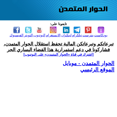
تابعونا على:
بودكاست
بنترست
تيلكرام
لينكدإن
الانستغرام
اليوتيوب
التويتر
الفيسبوك
تبرعاتكم وتبرعاتكن المالية تحفظ استقلال الحوار المتمدن،
فشاركونا في دعم استمرارية هذا الفضاء اليساري الحر
[اشترك في قناة ‫«الحوار المتمدن» على اليوتيوب]
الحوار المتمدن - موبايل
الموقع الرئيسي