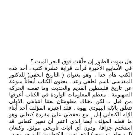
هل تموت الطيور إن حلّقت فوق البحر الميت ؟
في الأسابيع الأخيرة قرأت قرابة عشرة كتب . أحد هذه
الكتب هام جدا . وهو بعنوان ( التاريخ الخفي) للدكتور
المقدسي باسم لطفي رعد . يحتوي الكتاب أبحاثاً منوعة
عن تاريخ فلسطين القديم والحديث وما تفعله الحركة
الصهيونية . معظم المعلومات الواردة في الكتاب أعرفها
من قبل .. لكن ،هناك معلومتان لفتتا انتباهي .الاولى
تتعلق بالإله اليهودي يهوه . فقد اعتبره المؤلف أحد أبناء
الإله الكنعاني إيل . مع تحفظي على مفردة كنعاني وهو
ما فعله المؤلف أيضا الذي اعتبر أن تعبير كنعاني قد
استخدم جزافا، ودون أي اثبات تاريخي موثق. وكنعان
(ابن حام بن نوح ) الذي نسب الكنعانيون إليه هو مصدر