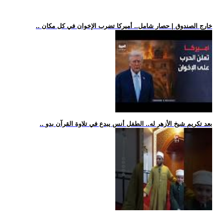
.. خارج الصندوق | حصار شامل.. أميركا تضرب الإخوان في كل مكان
.. بعد تكريم شيخ الأزهر له.. الطفل أنس يبدع في تلاوة القرآن بدو