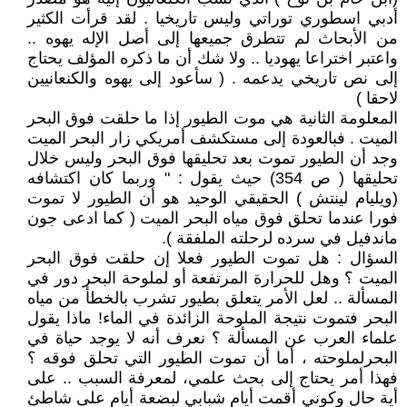
أدبي اسطوري توراتي وليس تاريخيا . لقد قرأت الكثير
من الأبحاث لم تتطرق جميعها إلى أصل الإله يهوه ..
واعتبر اختراعا يهوديا .. ولا شك أن ما ذكره المؤلف يحتاج
إلى نص تاريخي يدعمه . ( سأعود إلى يهوه والكنعانيين
لاحقا )
المعلومة الثانية هي موت الطيور إذا ما حلقت فوق البحر
الميت . فبالعودة إلى مستكشف أمريكي زار البحر الميت
وجد أن الطيور تموت بعد تحليقها فوق البحر وليس خلال
تحليقها ( ص 354) حيث يقول : " وربما كان اكتشافه
(ويليام لينتش ) الحقيقي الوحيد هو أن الطيور لا تموت
فورا عندما تحلق فوق مياه البحر الميت ( كما ادعى جون
ماندفيل في سرده لرحلته الملفقة ).
السؤال : هل تموت الطيور فعلا إن حلقت فوق البحر
الميت ؟ وهل للحرارة المرتفعة أو لملوحة البحر دور في
المسألة .. لعل الأمر يتعلق بطيور تشرب بالخطأ من مياه
البحر فتموت نتيجة الملوحة الزائدة في الماء! ماذا يقول
علماء العرب عن المسألة ؟ نعرف أنه لا يوجد حياة في
البحرلملوحته ، أما أن تموت الطيور التي تحلق فوقه ؟
فهذا أمر يحتاج إلى بحث علمي، لمعرفة السبب .. على
أية حال وكوني أقمت أيام شبابي لبضعة أيام على شاطئ