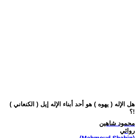
هل الإله ( يهوه ) هو أحد أبناء الإله إيل ( الكنعاني )
؟!
محمود شاهين
روائي
(Mahmoud Shahin)