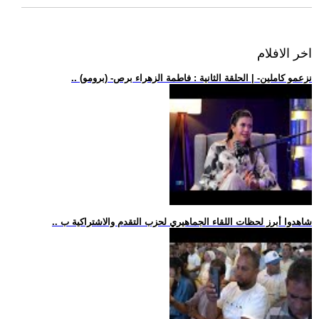
اخر الافلام
.. (برومو) -نزعمو كاملين- | الحلقة الثانية : فاطمة الزهراء برص
.. شاهدوا أبرز لحظات اللقاء الجماهيري لحزب التقدم والاشتراكية ب