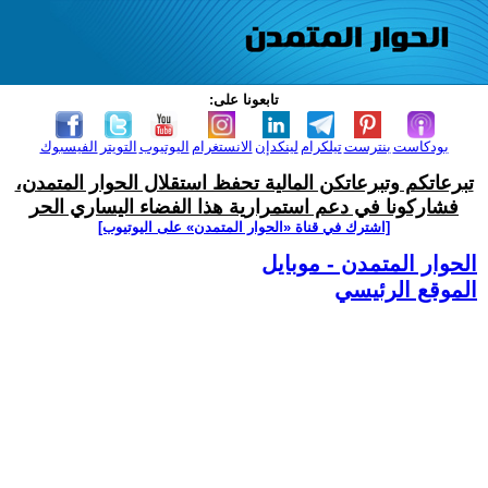
تابعونا على:
بودكاست
بنترست
تيلكرام
لينكدإن
الانستغرام
اليوتيوب
التويتر
الفيسبوك
تبرعاتكم وتبرعاتكن المالية تحفظ استقلال الحوار المتمدن،
فشاركونا في دعم استمرارية هذا الفضاء اليساري الحر
[اشترك في قناة ‫«الحوار المتمدن» على اليوتيوب]
الحوار المتمدن - موبايل
الموقع الرئيسي