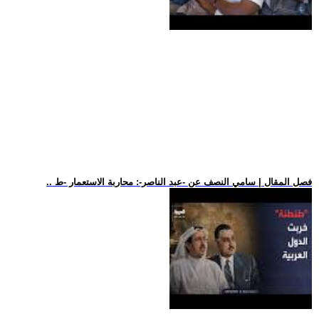
.. فصل المقال | سامي النصف عن -عبد الناصر-: محاربة الاستعمار -ط