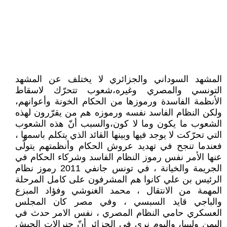
المشهد السوداني والجزائري لا يختلف عن المشهد
التونسي والمصري وغيره،شعوب تتحرّك لاسقاط
الأنظمة الفاسدة ورموزها من الحكام الخونة وأعوانهم،
ولكن النظام الفاسد نفسه ورموزه هم من يقرّرون لهذه
الشعوب ما يكون وما لا كون،والسبب أنّ هذه الشعوب
التي تحرّكت لا يوجد فيها وبينها القائد الذي يتكلم باسمها ،
فعندما تنجح في تهديد عروش الحكام وأنظمتهم يتولّى
عنها الأمر نفس رموز النظام الفاسد وشركاء الحكام في
الجريمة والخيانة ، في تونس جانفي 2011 رموز نظام
الرئيس بن علي كانوا هم المشرفون على كامل المرحلة
المهمة من الانتقال ، محمد الغنوشي وفؤاد المبزع
والباجي قايد السبسي ، وفي مصر كان المجلس
العسكري حامي النظام المصري ، نفس الامر حدث في
اليمن وليبيا، واليوم نرى في الجزائر أنّ جنرالات الجيش