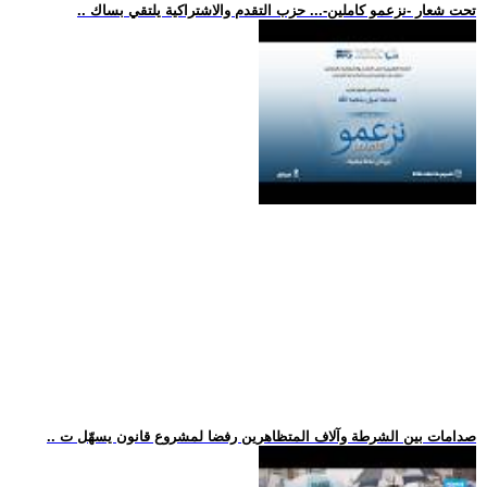
.. تحت شعار -نزعمو كاملين-... حزب التقدم والاشتراكية يلتقي بساك
.. صدامات بين الشرطة وآلاف المتظاهرين رفضا لمشروع قانون يسهّل ت