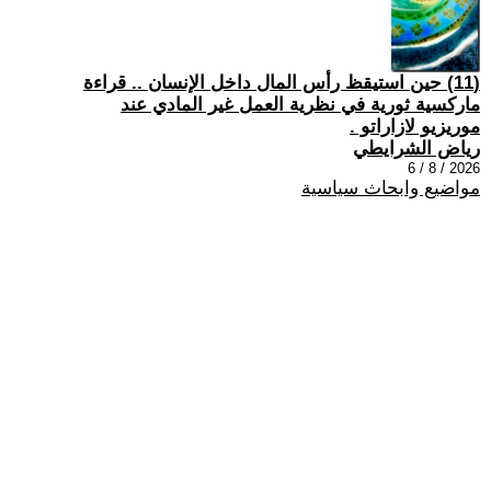
(11) حين استيقظ رأس المال داخل الإنسان .. قراءة
ماركسية ثورية في نظرية العمل غير المادي عند
موريزيو لازاراتو .
رياض الشرايطي
2026 / 8 / 6
مواضيع وابحاث سياسية