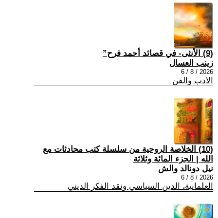
(9) الأنثى- في قصائد أحمد فرح”
زينب العسال
2026 / 8 / 6
الادب والفن
(10) الخلاصة الروحية من سلسلة كتب محادثات مع
الله | الجزء المائة وثلاثة
نيل دونالد والش
2026 / 8 / 6
العلمانية، الدين السياسي ونقد الفكر الديني