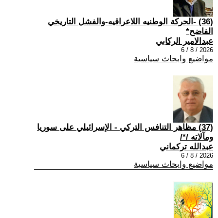
(36) -الحركة الوطنيه اللاعراقيه-والفشل التاريخي
الفاضح*
عبدالامير الركابي
2026 / 8 / 6
مواضيع وابحاث سياسية
(37) مظاهر التنافس التركي - الإسرائيلي على سوريا
ومآلاته /*/
عبدالله تركماني
2026 / 8 / 6
مواضيع وابحاث سياسية