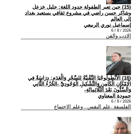
(15) حين تعبر الطفولة حدود اللغة: جليل خزعل
وشاكر حسن راضي في مشروع ثقافي يستعيد بغداد
إلى العالم
إسماعيل نوري الربيعي
2026 / 8 / 6
الادب والفن
(16) الْأَنْطُولُوجْيَا التِّقْنِيَّةُ لِلسِّحْرِ وَالْعَدَمِ: دِرَاسَةٌ فِي
الْإِمْكَانِ الْكَامِنِ وَالتَّشْكِيلِ الْوُجُودِيِّ -الجُزْءُ الثَّانِي
وَالسِّتُّونَ بَعْدَ الثَّلَاثِمِائَةِ-
حمودة المعناوي
2026 / 8 / 6
الفلسفة ,علم النفس , وعلم الاجتماع