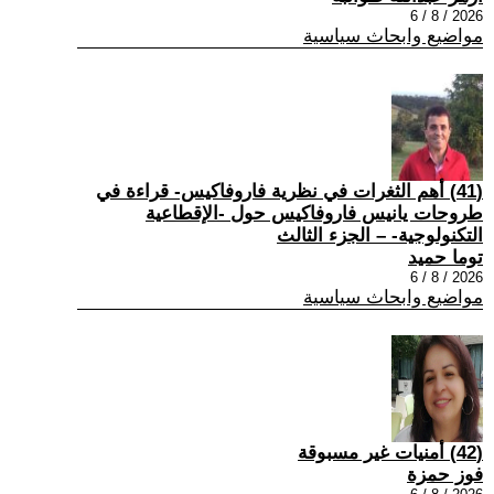
2026 / 8 / 6
مواضيع وابحاث سياسية
(41) أهم الثغرات في نظرية فاروفاكيس- قراءة في
طروحات يانيس فاروفاكيس حول -الإقطاعية
التكنولوجية- – الجزء الثالث
توما حميد
2026 / 8 / 6
مواضيع وابحاث سياسية
(42) أمنيات غير مسبوقة
فوز حمزة