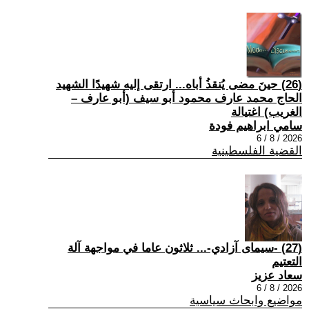
(26) حينَ مضى يُنقذُ أباه... ارتقى إليه شهيدًا الشهيد
الحاج محمد عارف محمود أبو سيف (أبو عارف –
الغريب) اغتيالة
سامي ابراهيم فودة
2026 / 8 / 6
القضية الفلسطينية
(27) -سيمای آزادي-... ثلاثون عاما في مواجهة آلة
التعتيم
سعاد عزيز
2026 / 8 / 6
مواضيع وابحاث سياسية