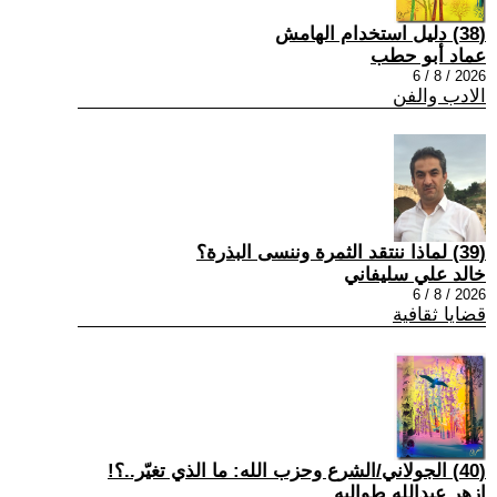
(38) دليل استخدام الهامش
عماد أبو حطب
2026 / 8 / 6
الادب والفن
(39) لماذا ننتقد الثمرة وننسى البذرة؟
خالد علي سليفاني
2026 / 8 / 6
قضايا ثقافية
(40) الجولاني/الشرع وحزب الله: ما الذي تغيّر..؟!
ازهر عبدالله طوالبه