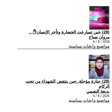
(28) حين تسارعت الحضارة وتأخر الإنسان✋…
مروان صباح
2026 / 8 / 6
مواضيع وابحاث سياسية
(29) جنازة مؤجلة..حين ينتفض الشهداء من تحت
الركام
بديعة النعيمي
2026 / 8 / 6
مواضيع وابحاث سياسية