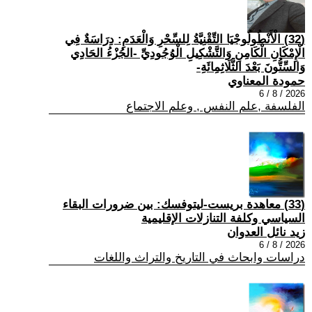
(32) الْأَنْطُولُوجْيَا التِّقْنِيَّةُ لِلسِّحْرِ وَالْعَدَمِ: دِرَاسَةٌ فِي
الْإِمْكَانِ الْكَامِنِ وَالتَّشْكِيلِ الْوُجُودِيِّ -الجُزْءُ الحَادِي
وَالسِّتُّونَ بَعْدَ الثَّلَاثِمِائَةِ-
حمودة المعناوي
2026 / 8 / 6
الفلسفة ,علم النفس , وعلم الاجتماع
(33) معاهدة بريست-ليتوفسك: بين ضرورات البقاء
السياسي وكلفة التنازلات الإقليمية
زيد نائل العدوان
2026 / 8 / 6
دراسات وابحاث في التاريخ والتراث واللغات