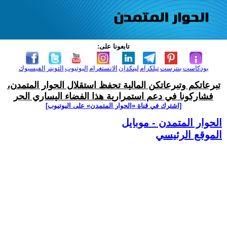
تابعونا على:
بودكاست
بنترست
تيلكرام
لينكدإن
الانستغرام
اليوتيوب
التويتر
الفيسبوك
تبرعاتكم وتبرعاتكن المالية تحفظ استقلال الحوار المتمدن،
فشاركونا في دعم استمرارية هذا الفضاء اليساري الحر
[اشترك في قناة ‫«الحوار المتمدن» على اليوتيوب]
الحوار المتمدن - موبايل
الموقع الرئيسي