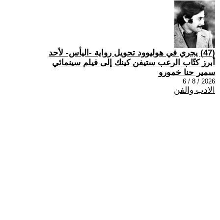
(47) يجري في هوليوود تحويل رواية -اليأس- لأحد
أبرز كتّاب الرعب ستيفن كينك إلى فيلم سينمائي
سمير حنا خمورو
2026 / 8 / 6
الادب والفن