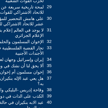
لحزب القوات الشعبية
29
لمحة تاريخية سريعة عن ال
للاتحاد الاشتراكي للقوات 
30
على هامش التحضير للمؤتم
عشر للاتحاد الاشتراكي لل
31
لا يوجد في العالم إعلام ب
الإعلام الجزائري
32
الإخوان المسلمون والحلم 
33
تجار القضية الفلسطينية
الأجندات الأجنبية
34
إيران وإسرائيل وجهان لع
35
ألا يحق لنا أن نشك في وط
36
إخوان مسلمون أم إخوان
37
هل يعي عبد الإله بنكيران
به؟
38
وقاحة إدريس -البليكي وا
39
الكذب على الذات في دولة
40
عبد الابه بنكيران في حالة
من السعار