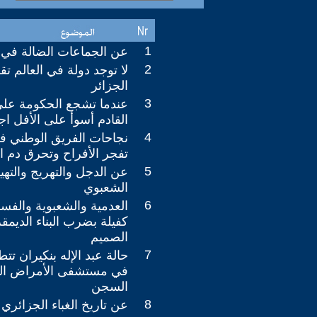
1
عن الجماعات الضالة في بل
2
لا توجد دولة في العالم تق
الجزائر
3
عندما تشجع الحكومة على
القادم أسوأ على الأفل اجت
4
تفجر الأفراح وتحرق دم ال
5
عن الدجل والتهريج والته
الشعبوي
6
العدمية والشعبوية والفسا
كفيلة بضرب البناء الديم
الصميم
7
حالة عبد الإله بنكيران تت
في مستشفى الأمراض الع
السجن
8
عن تاريخ الغباء الجزائري