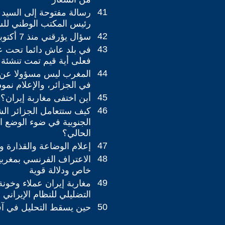
41
رسالة مفتوحة إلى السيد م
رئيس المكتب الوطني للس
42
سؤال يؤرقني منذ 7 أكتوبر 2023
43
في بلد عاش دائما تحت عب
فعلى أية قيم تمت تنشئة 
44
المغرب ليس مسؤولا عن 
في الجزائر، والإعلام نموذ
45
أين اختفى مغاربة إيران؟
46
كيف ستتعامل الجزائر الشم
الجنوبية في ضوء الوضع 
الحالي؟
47
إعلام الوضاعة والقذارة و
48
الاعتراف الفرنسي بمغربي
خاص ودلالة قوية
49
مغاربة إيران عملاء وخون
التضليلي للنظام الإيراني 
50
حين يسقط التحليل في آفة