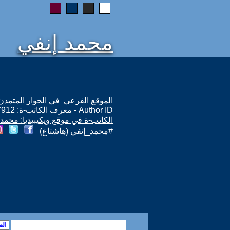
محمد إنفي
الموقع الفرعي في الحوار المتمدن: ps://www.ahewar.org/m.asp?i=7912
Author ID - معرف الكاتب-ة: 7912
الكاتب-ة في موقع ويكيبيديا: محمد 
#محمد_إنفي (هاشتاغ)