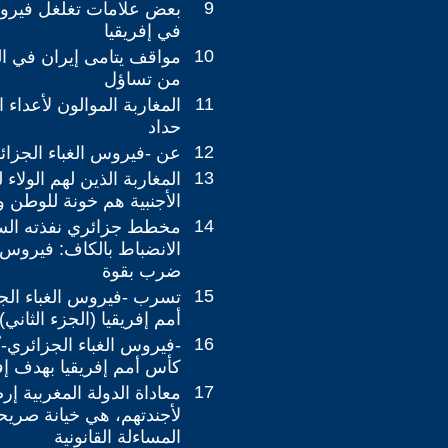
9
بعض علامات تغلغل فيروس
في إفريقيا
10
مواقف يتامى إيران في ال
من تساؤل
11
المغاربة الموالون لأعداء
حداد
12
عن -فيروس الغباء الجزا
13
المغاربة الذين لهم الولاء
الأجنبية هم خونة للوطن ول
14
مخطط جزائري نفذته السن
الانضباط بالكاف: فيروس ال
ضرب بقوة
15
تسرب -فيروس الغباء الجز
أمم إفريقيا (الجزء الثاني)
16
-فيروس الغباء الجزائري- 
كأس أمم إفريقيا بهدف إف
17
معاداة الدولة المغربية إر
لأجندتهم، هي خيانة صري
المساءلة القانونية