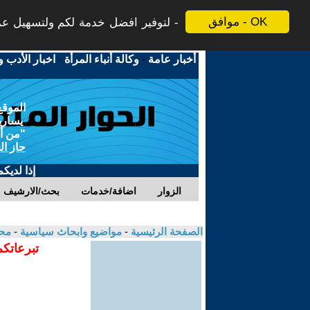
موافق - OK
لتوفير افضل خدمة لكم ولتسهيل عملي
أخبار عامة
-
وكالة أنباء المرأة
-
اخبار الأدب و
الموقع
يسارية
"من أج
حاز ال
إذا لديك
الزوار
اضافة/خدمات
بحث/الارشيف
الصفحة الرئيسية
-
مواضيع وابحاث سياسية
-
مح
تبرعاتكم