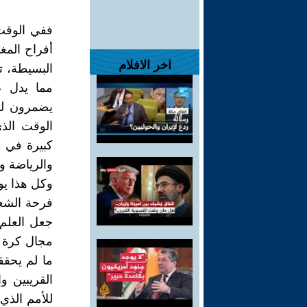
ففي الوقت 
أفراح المغا
اخر الافلام
البسيطة، ت
مما يدل ع
يضمرون لبل
الوقت الذ
كبيرة في ع
والرياضة و
وكل هذا يو
فرحة الشعب
جعل العلم 
مجال كرة ا
ما لم يحقق
القريبين و