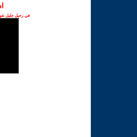
ا‫
في رحيل جليل شهبا