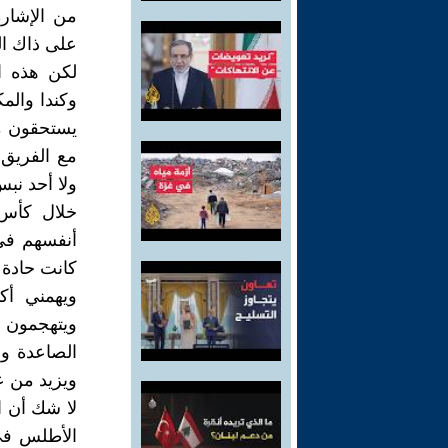
من الإشار
على ذاك ال
وكندا والمك
يستحقون من
مع الفريق 
ولا أحد نب
خلال كأس 
أنفسهم في
كانت حادة 
ويهمني أكث
ويتهجمون 
الصاعدة وف
ويزيد من عُ
لا شك أن ال
الأطلس في 