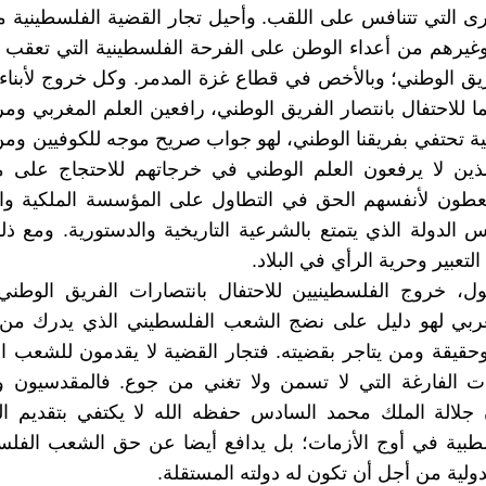
رى التي تتنافس على اللقب. وأحيل تجار القضية الفلسطينية 
وغيرهم من أعداء الوطن على الفرحة الفلسطينية التي تعقب 
يق الوطني؛ وبالأخص في قطاع غزة المدمر. وكل خروج لأبناء
ما للاحتفال بانتصار الفريق الوطني، رافعين العلم المغربي وم
 تحتفي بفريقنا الوطني، لهو جواب صريح موجه للكوفيين وم
لذين لا يرفعون العلم الوطني في خرجاتهم للاحتجاج على م
ويعطون لأنفسهم الحق في التطاول على المؤسسة الملكية و
س الدولة الذي يتمتع بالشرعية التاريخية والدستورية. ومع ذ
لتعبير وحرية الرأي في البلاد.
ل، خروج الفلسطينيين للاحتفال بانتصارات الفريق الوطني 
مغربي لهو دليل على نضج الشعب الفلسطيني الذي يدرك من
وحقيقة ومن يتاجر بقضيته. فتجار القضية لا يقدمون للشعب 
ات الفارغة التي لا تسمن ولا تغني من جوع. فالمقدسيون و
 جلالة الملك محمد السادس حفظه الله لا يكتفي بتقديم ا
الطبية في أوج الأزمات؛ بل يدافع أيضا عن حق الشعب الفل
دولية من أجل أن تكون له دولته المستقلة.