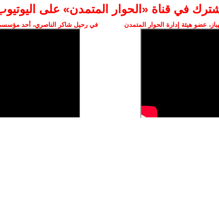
شترك في قناة «الحوار المتمدن» على اليوتيوب
ز، عضو هيئة إدارة الحوار المتمدن
في رحيل شاكر الناصري، أحد مؤسسي 