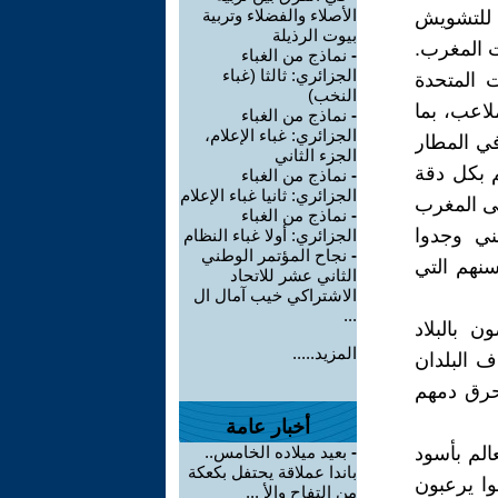
الأصلاء والفضلاء وتربية
 للتشويش
بيوت الرذيلة
ت المغرب.
-
نماذج من الغباء
الجزائري: ثالثا (غباء
2 المنظم بالولايات المتحدة
النخب)
لاعب، بما
-
نماذج من الغباء
الجزائري: غباء الإعلام،
في المطار
الجزء الثاني
 بكل دقة
-
نماذج من الغباء
الجزائري: ثانيا غباء الإعلام
لى المغرب
-
نماذج من الغباء
ني وجدوا
الجزائري: أولا غباء النظام
-
نجاح المؤتمر الوطني
نهم التي
الثاني عشر للاتحاد
الاشتراكي خيب آمال ال
...
ن بالبلاد
المزيد.....
 البلدان
حرق دمهم
أخبار عامة
الم بأسود
-
بعيد ميلاده الخامس..
باندا عملاقة يحتفل بكعكة
وا يرعبون
من التفاح والأ ...