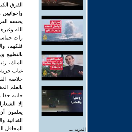
الفرق الكب
وإخوانيين 
يحققه الفر
الله وغيره
رات حماسية
فلكهم، وا
بالتطبيع 
الملك، رئي
غياب حرية ا
خلاصة القو
بالعلم ال
جانبه حقا 
إلا الشعار
يعلمون أن
الغذائية و
المحافل ال
المزيد.....