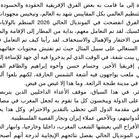
ة إلى ما قامت به بعض الفرق الإفريقية الحقودة والحسودة
تنظيم العالمي بكل المقاييس شهد به العالم، وتبخيس مجهودا
لكن هذه الفرق انفضحت في المونديال الحالي 026
سيك. لقد تم التعامل معهم، بداية من المطار إلى الإقامة والم
 الاحتقار والإهمال والاستخفاف. لقد رأينا كيف تم التعامل 
السنغالي على سبيل المثال حيث تم تفتيش محتويات حقائبهم
س ببنت شفة، في الوقت الذي لم يدخروا فيه أي جهد للإساءة إ
إفريقيا الأخير. وحسام حسن وأخوه إبراهيم والطاقم الف
 ملعب يواجهون فيه أشعة الشمس الحارقة، لكنهم بلعوا ألس
في مدينة طنجة الرائعة. وما هذا إلا غيض من فيض.
ر، في هذا السياق، موقف الأعداء الداخليين الذين يتربصو
على الدولة ويبخسون كل ما تقوم به لجعل المغرب في مصاف
ي مقدمة الدول التي تحظى بالتقدير والاحترام. وكل هذا ي
دوانيتهم، وبالأخص عملاء إيران وتجار القضية الفلسطينية.
أفراح التي يعيشها الشعب المغرب، داخليا وخارجيا، وانبهار الع
المونديال الحالي بفضل نتائجهم الإيجابية لدرجة أنهم أصبح