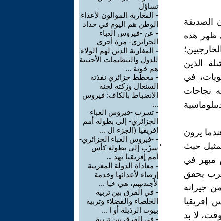
تساؤل
-
المغاربة الموالون لأعداء
 الصديقة
الوطن هم اليوم في حداد
-
عن -فيروس الغباء
لى ظهر هذه
الجزائري- مرة أخرى
لخارجيين؛
-
المغاربة الذين لهم الولاء
للدول والتنظيمات الأجنبية
لة الذين
هم خونة ...
ويات، في
-
مخطط جزائري نفذته
السنغال وزكته لجنة
ه نجاحات
الانضباط بالكاف: فيروس
يبلوماسية
...
-
تسرب -فيروس الغباء
الجزائري- إلى بطولة أمم
إفريقيا (الجزء ال ...
ندما يرون
-
-فيروس الغباء الجزائري-
مثيل حيث
ُسرِّب إلى بطولة كأس
أمم إفريقيا بهد ...
 مبهر في
-
معاداة الدولة المغربية
مغرب يحقق
إرضاء لأعدائها وخدمة
لأجندتهم، هي خيا ...
من جيرانه
-
في الفرق بين تربية
س إفريقيا
الخلصاء والفضلاء وتربية
بيوت الرذيلة أو ا ...
يناير 2026؛ وفي نفس الوقت، لا بد
-
في الفرق بين تربية