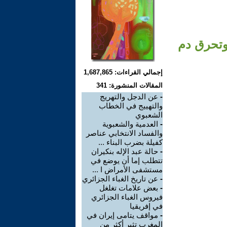
2 تفجر الأفراح وتحرق دم
إجمالي القراءات: 1,687,865
المقالات المنشورة: 341
-
عن الدجل والتهريج
والتهييج في الخطاب
الشعبوي
-
العدمية والشعبوية
والفساد الانتخابي عناصر
كفيلة بضرب البناء ...
-
حالة عبد الإله بنكيران
تتطلب إما أن يوضع في
مستشفى الأمراض ا ...
-
عن تاريخ الغباء الجزائري
-
بعض علامات تغلغل
فيروس الغباء الجزائري
في إفريقيا
-
مواقف يتامى إيران في
المغرب تثير أكثر من