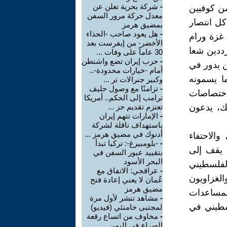
-
شركة بحرية تعلن عن
من كوفيين
معدل حركة مرور السفن
كل انتصار
بمضيق هرمز
-
هل يعود صاحب -الحذاء
 غزة ورام
الأخضر- من إيفرست بعد
رددين شعا
30 عاماً على وفات ...
-
حرب إيران تضع واشنطن
ن يدور في
أمام -خيارات محدودة-..
ا يسمونه
وكبير جنرالات تر ...
-
تزامنًا مع وصول حليف
اختصاصات
ترامب إلى الحكم.. أمريكا
لك، يدعون
تعتزم تقديم حز ...
-
الإمارات تتهم إيران
باستهداف ناقلة لشركة
أدنوك في مضيق هرمز ...
والاحتفاء
-
-بلومبيرغ-: تركيا تبدأ
 يقف إلى
بتقييد عبور السفن في
البحر الأسود
الفلسطيني
-
عراقجي: الاتفاق مع
الغزاويون
عُمان لا يعني إعادة فتح
مضيق هرمز
لمساعدات
-
مشاهد تنشر لأول مرة
سطيني في
لمجتبى خامنئي (فيديو)
-
مخاوف من اتساع رقعة
الصراع في اليمن