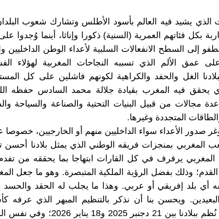
الذي يشيد فيه العالم بأسود الأطلس وتشارك شعوب البلدان
ربة بكل فئاتهم العمرية (السنية) ذكورا وإناثا، أينما وُجدوا ع
طفو إلى السطح الانفعالات السلبية لأعداء الوطن الداخليين وا
لى عمق الألم الذي تسببه النجاحات المغربية لهؤلاء الفش
ادنا الغل والحفد والكراهية لكونهم فاشلين على كل المست
ي يحقق فيه المغرب بقيادة جلالة محمد السادس حفظه الل
دة مجالات من قبيل البنيات التحتية والصناعة والسياحة والد
الطاقات المتجددة وغيرها.
غر صدور الأعداء سواء الداخليين منهم أو الخارجيين، خصوصا ع
 المغربي بمنجزات فريقه الوطني الذي يمثل بلادنا أحسن ت
المغربي يرفرف في كل القارات ابتهاجا بما يحققه من تفدم
لقدم؛ وذلك بفضل الرؤية الملكية المتبصرة. وهو ما جعل ال
ه أي بلد إفريقي أو عربي. وهذا ما يجلب له الحقد والحسد 
البعيدين. ويحسن بنا أن نذكر بالتنظيم المبهر الذي عرفه كأ
للأمم الذي نُظم ببلادنا بين 21 دجنبر 2025 و18 