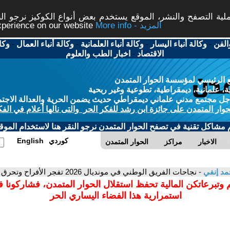
ة التصفح والنشر، الموقع يستخدم بعض أنواع الكوكيز نرجو النق
More info - المزيد
experience on our website
الفن
-
وكالة أنباء اليسار
-
وكالة أنباء العلمانية
-
وكالة أنباء العمال
-
وكا
الاقتصاد
-
اخبار الطب والعلوم
 الرئيسي لمؤسسة الحوار المتمدن
، علمانية، ديمقراطية، تطوعية وغير ربحية
ل مجتمع مدني علماني ديمقراطي حديث يضمن الحرية والعدالة الاجتم
حوار المتمدن على جائزة ابن رشد للفكر الحر والتى نالها أعلام في الفك
م مشاكل تقنية في تصفح الحوار المتمدن نرجو النقر هنا لاستخدام الموقع
كوردي
English
الاخبار
مراكز
الحوار المتمدن
مد إنفي
- نجاحات الفريق الوطني في مونديال 2026 تفجر الأفراح وتحرق دم الأعداء
 وتبرعاتكن المالية تحفظ استقلال الحوار المتمدن، فشاركونا 
استمرارية هذا الفضاء اليساري الحر