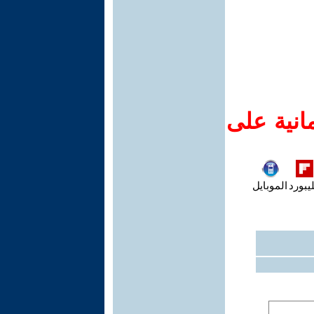
انية على
يبورد
الموبايل