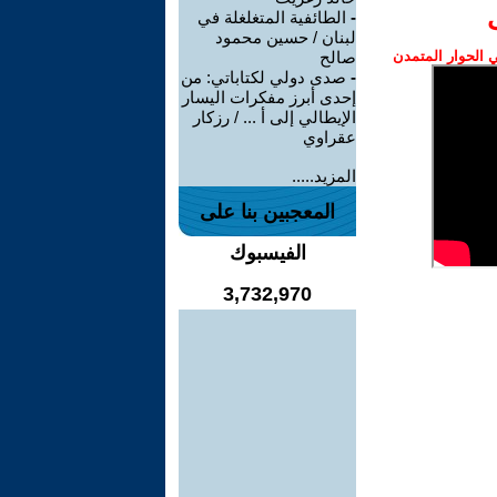
-
الطائفية المتغلغلة في
لبنان / حسين محمود
الحوار المتمدن
صالح
-
صدى دولي لكتاباتي: من
إحدى أبرز مفكرات اليسار
الإيطالي إلى أ ... / رزكار
عقراوي
المزيد.....
المعجبين بنا على
الفيسبوك
3,732,970