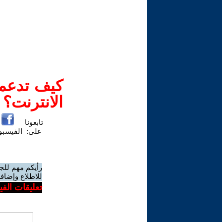
كيف تدعم-
الانترنت؟
تابعونا
على:
الفيسب
رأيكم مهم للج
للاطلاع وإضافة
تعليقات الف