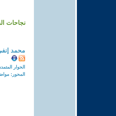
محمد إنفي
الحوار المتمدن-العدد: 8760 - 6
المحور: مواض