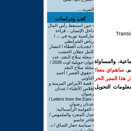
المزيد.....
كتب ودراسات
-
حين استيقظ رأس المال
داخل الإنسان .. قراءة
Transl
ماركسية ثورية في ... /
رياض الشرايطي
-
ابجديات العطاء / انتصار
كامل جفلان الخشت
-
مجلة سلاح النقد، عدد
اعية، والمساواة
جوان-جويلية-اوت 2026 /
مجلة سلاح النقد
م.
ساهم/ي معنا!
-
حقوق العصر / أحمد
رار هذا المنبر الحر
التاوتي
-
قصة الأمراض المزمنة و
معلومات التحويل
إفلاس الأطباء / عدنان
رضوان
Letters from the East /
-
عدنان رضوان
-
العولمة الرأسمالية:
جدل المجرد والملموس /
فاخر جاسم
-
سياسة حفار الساق / د.
خالد زغريت