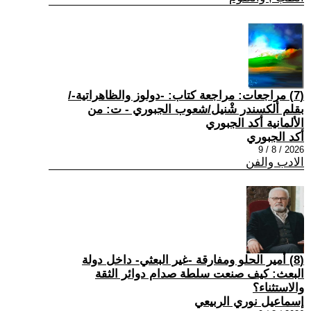
(7) مراجعات: مراجعة كتاب: -دولوز والظاهراتية-/
بقلم ألكسندر شْنيل/شعوب الجبوري - ت: من
الألمانية أكد الجبوري
أكد الجبوري
2026 / 8 / 9
الادب والفن
(8) أمير الحلو ومفارقة -غير البعثي- داخل دولة
البعث: كيف صنعت سلطة صدام دوائر الثقة
والاستثناء؟
إسماعيل نوري الربيعي