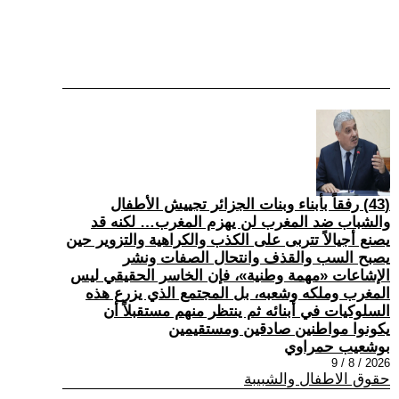
(43) رفقاً بأبناء وبنات الجزائر تجييش الأطفال
والشباب ضد المغرب لن يهزم المغرب… لكنه قد
يصنع أجيالاً تتربى على الكذب والكراهية والتزوير حين
يصبح السب والقذف وانتحال الصفات ونشر
الإشاعات «مهمة وطنية»، فإن الخاسر الحقيقي ليس
المغرب وملكه وشعبه، بل المجتمع الذي يزرع هذه
السلوكيات في أبنائه ثم ينتظر منهم مستقبلاً أن
يكونوا مواطنين صادقين ومستقيمين
بوشعيب حمراوي
2026 / 8 / 9
حقوق الاطفال والشبيبة