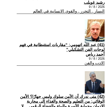
رشيد غويلب
2026 / 8 / 9
اليسار , التحرر , والقوى الانسانية في العالم
(41) عبد الله اتهومي: “مقاربات استتبطانية في فهم
لوحات الفن التشكيلي”
أحمد رباص
2026 / 8 / 9
الادب والفن
(42) متى ندرك أن الأمن سلوك وليس جهازًا؟ الأمن
الوقائي: من التعليم والصحة والغذاء إلى محاربة
الإدمان وحماية الأسرة والبيئة والفضاء الرقمي… لا