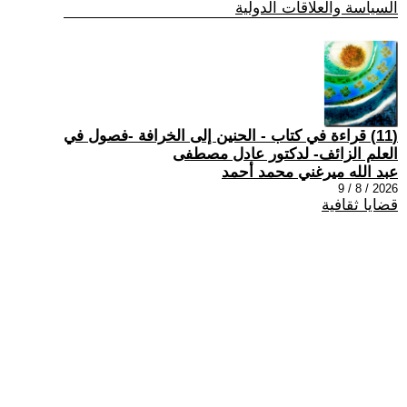
السياسة والعلاقات الدولية
(11) قراءة في كتاب - الحنين إلى الخرافة -فصول في
العلم الزائف- لدكتور عادل مصطفى
عبد الله ميرغني محمد أحمد
2026 / 8 / 9
قضايا ثقافية