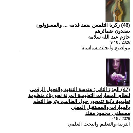
(46) زكريا التلمس يفقد قدمه ... والمسؤولون
يفقدون ضمائرهم
حازم عبد الله سلامة
2026 / 8 / 9
مواضيع وابحاث سياسية
(47) الجزء الثاني: هندسة التنفيذ والتحول الرقمي
لنظام المسارات التعليمية المرنة نحو بناء منظومة
تعليمية ذكية تتمحور حول الطالب، وتربط التعلم
بالمهارات والمستقبل المهني
مصطفى محمود مقلد
2026 / 8 / 9
التربية والتعليم والبحث العلمي