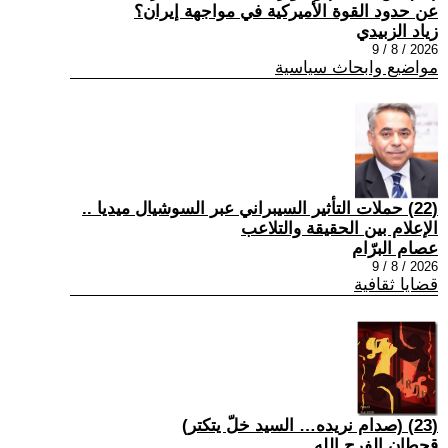
عن حدود القوة الأميركية في مواجهة إيران؟
زياد الزبيدي
2026 / 8 / 9
مواضيع وابحاث سياسية
(22) حملات التأثير السيبراني عبر السوشيال ميديا ..
الإعلام بين الحقيقة والتلاعب
عصام البرّام
2026 / 8 / 9
قضايا ثقافية
(23) (صدام نريده… السيد خلّ يتكتر)
قحطان الفرج الله