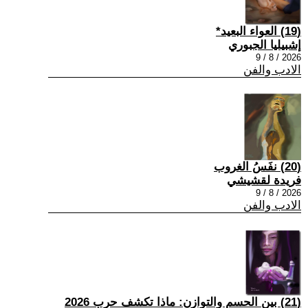
(19) العواء البعيد*
إشبيليا الجبوري
2026 / 8 / 9
الادب والفن
(20) نفَسُ الغروب
فريدة لقشيشي
2026 / 8 / 9
الادب والفن
(21) بين الحسم والتوازن: ماذا تكشف حرب 2026