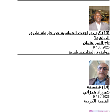
(13) كيف تراجعت الخماسية عن خارطة طريق
الرباعية؟
تاج السر عثمان
2026 / 8 / 9
مواضيع وابحاث سياسية
(14) فضفضة
شيرزاد همزاني
2026 / 8 / 9
القضية الكردية