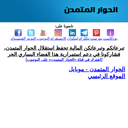
تابعونا على:
بودكاست
بنترست
تيلكرام
لينكدإن
الانستغرام
اليوتيوب
التويتر
الفيسبوك
تبرعاتكم وتبرعاتكن المالية تحفظ استقلال الحوار المتمدن،
فشاركونا في دعم استمرارية هذا الفضاء اليساري الحر
[اشترك في قناة ‫«الحوار المتمدن» على اليوتيوب]
الحوار المتمدن - موبايل
الموقع الرئيسي