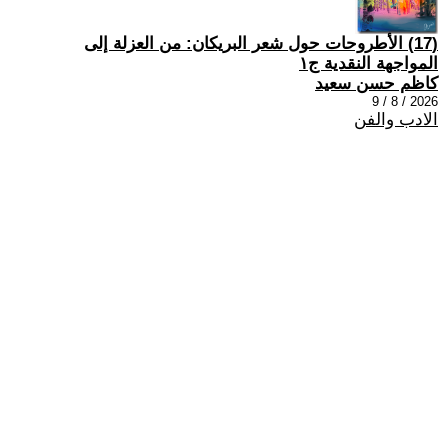
(17) الأطروحات حول شعر البريكان: من العزلة إلى
المواجهة النقدية ج١
كاظم حسن سعيد
2026 / 8 / 9
الادب والفن