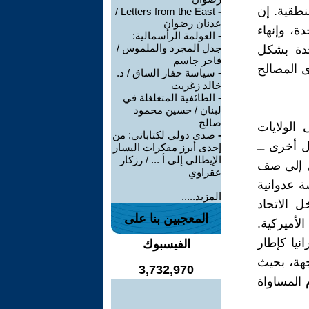
نطقية. إن
Letters from the East /
-
عدنان رضوان
ة، وإنهاء
-
العولمة الرأسمالية:
جدل المجرد والملموس /
تحدة بشكل
فاخر جاسم
 المصالح
-
سياسة حفار الساق / د.
خالد زغريت
-
الطائفية المتغلغلة في
لبنان / حسين محمود
صالح
الولايات
-
صدى دولي لكتاباتي: من
ول أخرى ــ
إحدى أبرز مفكرات اليسار
الإيطالي إلى أ ... / رزكار
رى إلى صف
عقراوي
ة عدوانية
المزيد.....
ل الاتحاد
المعجبين بنا على
لأميركية.
ات أوكرانيا كإطار
الفيسبوك
هة، بحيث
3,732,970
المساواة