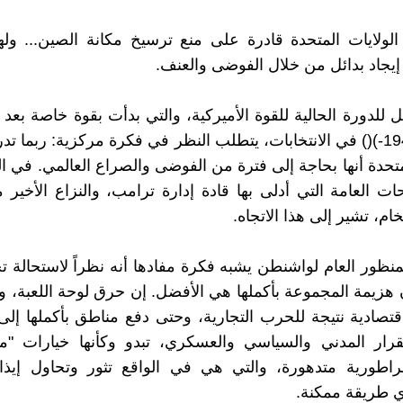
 الولايات المتحدة قادرة على منع ترسيخ مكانة الصين... ول
يجاد بدائل من خلال الفوضى والعنف.
 للدورة الحالية للقوة الأميركية، والتي بدأت بقوة خاصة بعد ف
ترامب (1946-)() في الانتخابات، يتطلب النظر في فكرة مركزية: ربما
متحدة أنها بحاجة إلى فترة من الفوضى والصراع العالمي. في الو
ات العامة التي أدلى بها قادة إدارة ترامب، والنزاع الأخير 
لخام، تشير إلى هذا الاتجاه.
لمنظور العام لواشنطن يشبه فكرة مفادها أنه نظراً لاستحالة 
هزيمة المجموعة بأكملها هي الأفضل. إن حرق لوحة اللعبة، ود
قتصادية نتيجة للحرب التجارية، وحتى دفع مناطق بأكملها إل
قرار المدني والسياسي والعسكري، تبدو وكأنها خيارات "مؤ
اطورية متدهورة، والتي هي في الواقع تثور وتحاول إيذاء 
أي طريقة ممكنة.