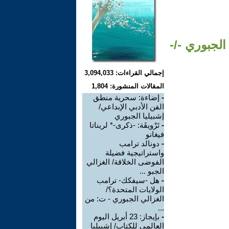
الجبوري -/-
إجمالي القراءات: 3,094,033
المقالات المنشورة: 1,804
-
إضاءة: سحرية منطق
الفن الأدبي الإبداعي/
إشبيليا الجبوري
-
تَرْويقَة: -ذكرى-* لريناتا
فيغانو
-
دونالد ترامب
واستراتيجية فضيلة
الفوضى الخلاقة/ الغزالي
الجبو ...
-
هل -سيفكك- ترامب
الولايات المتحدة؟/
الغزالي الجبوري - ت: من
...
-
بإيجاز: 23 أبريل اليوم
العالمي للكتاب/ إشبيليا