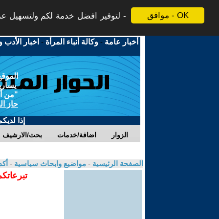
موافق - OK
لتوفير افضل خدمة لكم ولتسهيل عملي
أخبار عامة
-
وكالة أنباء المرأة
-
اخبار الأدب و
الموقع
يسارية
"من أج
حاز ال
إذا لديك
الزوار
اضافة/خدمات
بحث/الارشيف
الصفحة الرئيسية
-
مواضيع وابحاث سياسية
-
أكد
تبرعاتكم