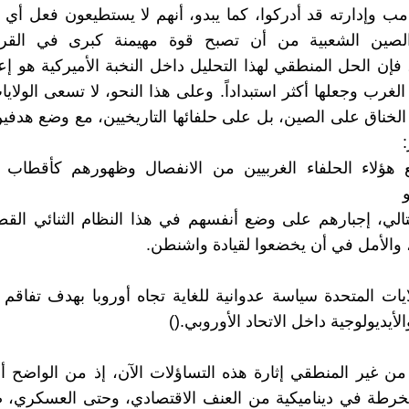
امب وإدارته قد أدركوا، كما يبدو، أنهم لا يستطيعون فعل أي
لصين الشعبية من أن تصبح قوة مهيمنة كبرى في القر
فإن الحل المنطقي لهذا التحليل داخل النخبة الأميركية هو إع
الغرب وجعلها أكثر استبداداً. وعلى هذا النحو، لا تسعى الولاي
الخناق على الصين، بل على حلفائها التاريخيين، مع وضع هدفي
:
نع هؤلاء الحلفاء الغربيين من الانفصال وظهورهم كأقطاب 
و
وبالتالي، إجبارهم على وضع أنفسهم في هذا النظام الثنائي الق
 والأمل في أن يخضعوا لقيادة واشنطن.
لايات المتحدة سياسة عدوانية للغاية تجاه أوروبا بهدف تفاقم 
لأيديولوجية داخل الاتحاد الأوروبي.()
 من غير المنطقي إثارة هذه التساؤلات الآن، إذ من الواضح أن
خرطة في ديناميكية من العنف الاقتصادي، وحتى العسكري، ض