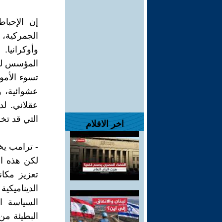
إن الإحبا
الجمركية، و
وأوكرانيا
المؤسس لخط
تسوء الأمو
عشوائية، و
عقلاني. ل
التي قد تخ
اخر الافلام
- ترامب يخ
لكن هذه ال
تعزيز مكانت
الديناميكية
السياسة ا
البطيئة من