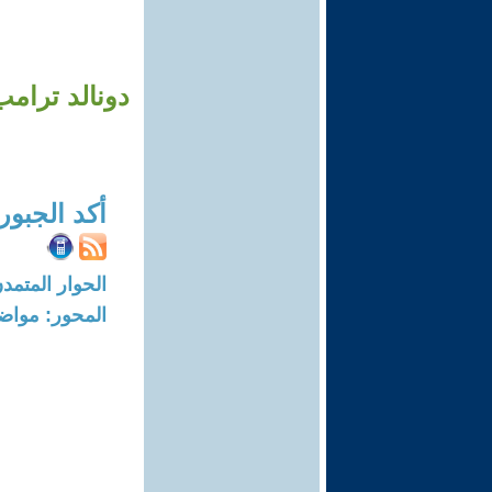
دونالد ترامب
أكد الجبور
الحوار المتمدن-العدد: 8323 - 25
المحور: مواض