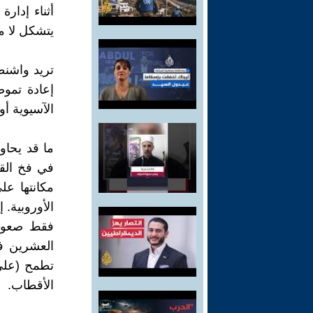
يتشكل لا م
تريد واشنط
إعادة تموض
الآسيوية أو 
ما قد يحاو
في فخ القر
مكانتها على
الأوروبية. 
فقط صعود 
تطمح (على 
الأقطاب.