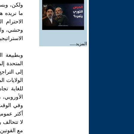
ولكن، وبسب
ما نريده ه
الاحترام ا
وحشي، وال
الاستراتيجي
المزيد.....
وبطبيعة ال
المتحدة إلى
إلى التراج
الولايات ا
للغاية تجا
الأوروبي، م
أكثر عمومي
لا تتحالف 
مع القوتين