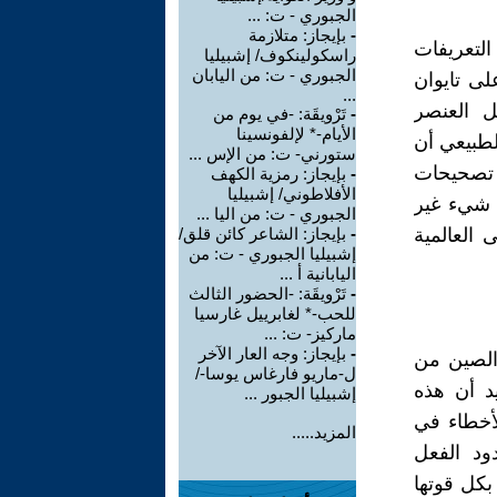
الجبوري - ت: ...
-
بإيجاز: متلازمة
لتعريفات
راسكولينكوف/ إشبيليا
الجبوري - ت: من اليابان
لى تايوان
...
ل العنصر
-
تَرْويقَة: -في يوم من
الأيام-* لإلفونسينا
طبيعي أن
ستورني- ت: من الإس ...
ي تصحيحات
-
بإيجاز: رمزية الكهف
الأفلاطوني/ إشبيليا
ل شيء غير
الجبوري - ت: من اليا ...
العالمية
-
بإيجاز: الشاعر كائن قلق/
إشبيليا الجبوري - ت: من
اليابانية أ ...
-
تَرْويقَة: -الحضور الثالث
للحب-* لغابرييل غارسيا
ماركيز- ت: ...
-
بإيجاز: وجه العار الآخر
الصين من
ل-ماريو فارغاس يوسا-/
يد أن هذه
إشبيليا الجبور ...
الأخطاء في
المزيد.....
ود الفعل
بكل قوتها