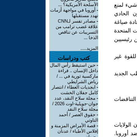
 شيء لمنع
الأسلحة الأمريكية؟ ...
-
أوروبا في مواجهة أزمات
ن الحادي
تهدد مستقبلها
-
مصادر تفسر لـCNN
ادة صياغة
علاقة غضب ترامب من
ات المتحدة
التسريبات عن تناقص
الذخا ...
ن رئيسيين
المزيد.....
للقوة غير
كتب ودراسات
-
حين استيقظ رأس المال
داخل الإنسان .. قراءة
طب الجديد
ماركسية ثورية في ... /
رياض الشرايطي
-
ابجديات العطاء / انتصار
كامل جفلان الخشت
-
مجلة سلاح النقد، عدد
التناقضات
جوان-جويلية-اوت 2026 /
مجلة سلاح النقد
-
حقوق العصر / أحمد
التاوتي
 الولايات
-
قصة الأمراض المزمنة و
إفلاس الأطباء / عدنان
د أوروبا.
رضوان