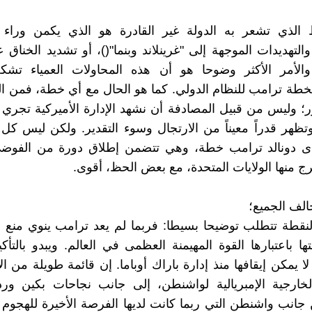
ط الذي تشعر به الدولة غير القادرة هو الذي يكمن وراء ا
التهديدات الموجهة إلى "غرينلاند وبنما"()، أو تشديد الخناق ع
. والأمر الأكثر وضوحا هو أن هذه المحاولات العمياء تشك
ة ترامب للنظام الدولي. كما هو الحال مع أي خطة، فمن ال
ر؛ وليس من قبيل المصادفة أن نشهد الإدارة الأميركية تجر
تظهر قدراً معيناً من الارتجال وسوء التقدير. ولكن ليس ك
دى دونالد ترامب خطة، وهي تتضمن إطلاق دورة من الفوضى 
رج منها الولايات المتحدة، مع بعض الحظ، أقوى.
الف الجميع؛
نقطة تتطلب توضيحا بسيطا: فربما لم يعد ترامب ينوي منع 
ها باعتبارها القوة المهيمنة العظمى في العالم. ويبدو بالتأك
 لا يمكن إيقافها منذ إدارة باراك أوباما. إن قائمة طويلة من 
لخارجية الإمبريالية لواشنطن، إلى جانب نجاحات بكين ورد
 جانب واشنطن التي ربما كانت لديها الفرصة الأخيرة للهجوم 