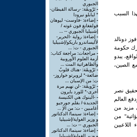
الجبوري
-
تَرْويقَة: -رسالة القبطان-
هذا السبب
* لبابلو نيرودا
-
إضاءة: -فاوست- ليوهان
فولفغانغ فون غوته /
إشبيليا الجبوري -- ...
-
إضاءة: رواية -الحرير-
وز دونالد
لأليساندرو باريكو/إشبيليا
 تدرك حكومة
الجبوري - ت: ...
-
مراجعات: مراجعة كتاب:
اقع، يبدو
أزمة العلوم الأوروبية
والظاهراتية المت ...
مع الصين،
-
تَرْويقَة: -هناك قلوبٌ
ضائعة-* لروبرتو خواروز-
ت: من الإسبان ...
-
تَرْويقَة: -لن نهيم مرة
تحقيق نصر
أخرى-* للورد بايرون
-
-البنوك هي الكنيسة
فع العالم
الجديدة-/ بقلم جورجيو
ى مزيد من
أغامبين - ت: من الإ ...
-
إضاءة: سينما/ الدكتاتور
اتية" من
و وزير الغواية/إشبيليا
اللاعبين
الجبوري -- ت: ...
-
إضاءة: سينما/ الدكتاتور
و وزير الغواية/إشبيليا