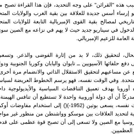
ب هذه "القرائن" على وجه التحديد، فإن هذا القراءة تصبح م
و إرساء أسس جديدة للعلاقة بين بقية الغرب والولايات المتحد
لتاريخي لمصالح بقية القوى الإمبريالية التابعة للولايات الم
دخول في سيناريو جديد حيث لا يهم في نزاعه مع الصين سوى
ة العامة للزعيم الإمبريالي.
حال، لتحقيق ذلك، لا بد من إثارة الفوضى والذعر. وتسعى 
 دفع حلفائها الآسيويين ــ تايوان واليابان وكوريا الجنوبية ود
ع عن مساعيهم لتحقيق الاستقلال الذاتي والانضمام مرة أخ
لمتحدة. وفي الوقت نفسه، فهو يرسم الخطوط العريضة لسياس
ه أوروبا بهدف تعميق التناقضات السياسية والأيديولوجية داخ
دركاً أن أي دولة أوروبية واحدة لا تستطيع أن تنافس الهيمنة ا
وفي الوقت نفسه، يسعى بوتين (1952-)() إلى استخدام مفاوض
ة لتحديد العلاقات بين موسكو وواشنطن من منظور غير مواج
روسيا مع الصين ولا تسعى إلى أن تصبح قوة عظمى على قدم 
 العظميين.