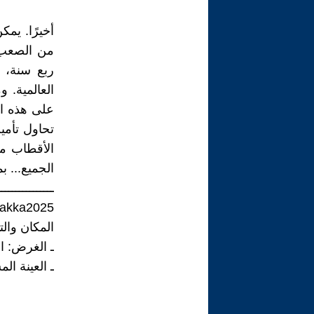
أخيرًا. يمك
من الصعب 
ربع سنة، 
العالمية. 
على هذه الف
تحاول تأمي
الأقطاب من
الجميع... ب
ــــــــــــــــ
 akka2025
المكان والتاريخ
ـ الغرض: ال
ـ العينة ال