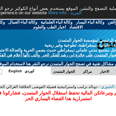
ة التصفح والنشر، الموقع يستخدم بعض أنواع الكوكيز نرجو النق
More info - المزيد
experience on our website
الفن
-
وكالة أنباء اليسار
-
وكالة أنباء العلمانية
-
وكالة أنباء العمال
-
وكا
الاقتصاد
-
اخبار الطب والعلوم
 الرئيسي لمؤسسة الحوار المتمدن
، علمانية، ديمقراطية، تطوعية وغير ربحية
ل مجتمع مدني علماني ديمقراطي حديث يضمن الحرية والعدالة الاجتم
حوار المتمدن على جائزة ابن رشد للفكر الحر والتى نالها أعلام في الفك
م مشاكل تقنية في تصفح الحوار المتمدن نرجو النقر هنا لاستخدام الموقع
كوردي
English
الاخبار
مراكز
الحوار المتمدن
 الجبوري
- دونالد ترامب واستراتيجية فضيلة الفوضى الخلاقة/ الغزالي الجبو
 وتبرعاتكن المالية تحفظ استقلال الحوار المتمدن، فشاركونا 
استمرارية هذا الفضاء اليساري الحر