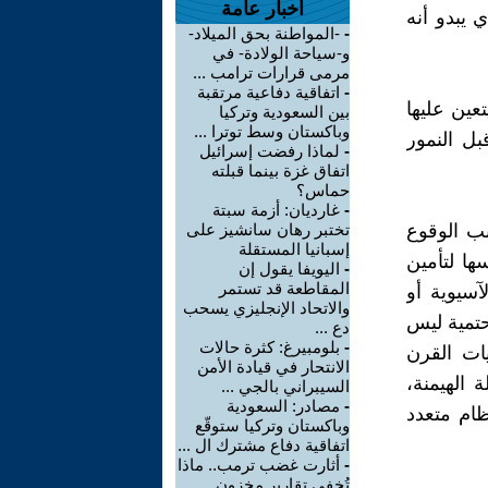
أخبار عامة
ني الذي يبدو أنه
-
-المواطنة بحق الميلاد-
و-سياحة الولادة- في
مرمى قرارات ترامب ...
-
اتفاقية دفاعية مرتقبة
عين عليها
بين السعودية وتركيا
وباكستان وسط توترا ...
بل النمور
-
لماذا رفضت إسرائيل
اتفاق غزة بينما قبلته
حماس؟
-
غارديان: أزمة سبتة
نب الوقوع
تختبر رهان سانشيز على
إسبانيا المستقلة
ها لتأمين
-
اليويفا يقول إن
المقاطعة قد تستمر
آسيوية أو
والاتحاد الإنجليزي يسحب
حتمية ليس
دع ...
-
بلومبيرغ: كثرة حالات
ات القرن
الانتحار في قيادة الأمن
دخولها مرحلة الهيمنة،
السيبراني بالجي ...
-
مصادر: السعودية
ظام متعدد
وباكستان وتركيا ستوقّع
اتفاقية دفاع مشترك ال ...
-
أثارت غضب ترمب.. ماذا
تُخفي تقارير مخزون