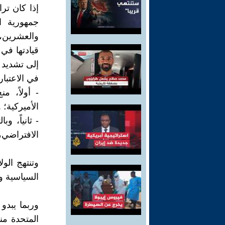
إذا كان تر
جمهورية ا
والعشرين، 
قيادتها في 
إلى تشديد 
في الاعتبار
- أولاً، م
الأميركية؛ 
- ثانياً، 
الافتراضي،
وتنتهج الو
السياسية وا
وربما يبدو
المتحدة من