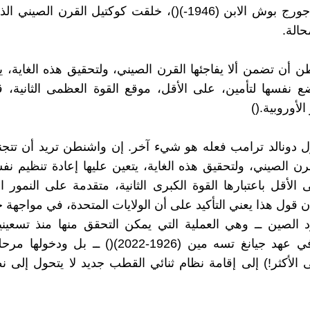
أثناء إدارة جورج بوش الابن (1946-)()، خلقت كوكتيل القرن الصي
حالة.
ن أن تضمن ألا يفاجئها القرن الصيني، ولتحقيق هذه الغاية، يت
ع نفسها لتأمين، على الأقل، موقع القوة العظمى الثانية، ق
الأوروبية.()
ل دونالد ترامب فعله هو شيء آخر. إن واشنطن تريد أن تتج
ن الصيني، ولتحقيق هذه الغاية، يتعين عليها إعادة تنظيم نفس
 الأقل باعتبارها القوة الكبرى الثانية، متقدمة على النمور ال
إن قول هذا يعني التأكيد على أن الولايات المتحدة، في مواجهة 
الصين ــ وهي العملية التي يمكن التحقق منها منذ تسعيني
العشرين في عهد جيانغ تسه مين (1926-2022)() ــ بل و
الأكثر!) إلى إقامة نظام ثنائي القطب جديد لا يتحول إلى ن