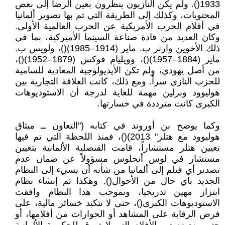
1933(). ولم يكن النازيون ينظرون بعين الرضا إلى بعض
المحتويات، وكذلك إلى الطريقة التي تم بها تصوير ألمانيا
في أفلام الحرب الأمريكية عن الحرب العالمية الأولى.
وكان العديد من قادة صناعة السينما الأميركية، بما في
ذلك الأخوين وارنر ب. ماير (1914–1985)()، ولويس ب.
ماير (1884–1957)()، وويليام فوكس (1879–1952)()،
من أصل يهودي، ولم تكن الأيديولوجية المعادية للسامية
للحزب النازي سراً. ومع ذلك، كانت العلاقة التجارية بين
هوليوود وبرلين مهمة للغاية لدرجة أن الاستوديوهات
الكبرى كانت مترددة في خسارتها.
وكما يوضح بن أوروند في كتابه ("التعاون ــ ميثاق
هوليوود مع هتلر" 2013)()، فمنذ اللحظة التي تم فيها
تعيين هتلر مستشاراً، قامت القنصلية الألمانية بتعيين
مستشار في لوس أنجلوس مسؤولاً عن ضمان عدم
تصدير أي فيلم إلى ألمانيا من شأنه أن يسيء إلى النظام
الجديد بأي حال من الأحوال(). وهكذا تم إنشاء نظام
ابتزاز مهين تدريجيا، وبموجب هذا النظام وافقت
الاستوديوهات الكبرى()، حتى لا تتكبد خسائر مالية، على
فرض الرقابة على المشاهد أو الحوارات من أفلامها، أو