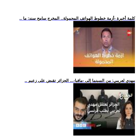
.. كلمة أخيرة -أزمة خطوط الهواتف المحمولة.. المخرج سامح سند: ما
.. مهدي لعريبي: من السينما إلى -مافيا-... الجزائر تقبض على زعيم