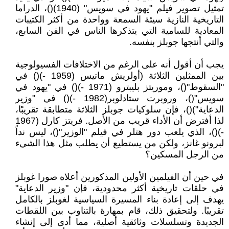
تمثيل تصوير فيلم "يهود في سويس" (1940)()، الدراما
التاريخية النازية سيئة السمعة وواحدة من أكثر الكتيبات
المعادية للسامية التي يتذكرها الناس في الفن السابع،
والتي أنتجها جوبلز بنفسه.
يجب أن أقول أنه على الرغم من الاختلافات الفسيولوجية
بين الممثلين الثلاثة (أولريش ماتيس (1959 -)() في
"السقوط"()، وموريتز بليبترو (1971 -)() في "يهود في
سويس"()، وروبرت ستادلوبر(1982 -)() في "وزير
الدعاية")()، فإن سلوكيات جوبلز الثلاثة متطابقة تقريبًا،
لذا أفترض أن الأداء قريب من الأصل. فريتز كارل (1967
-)()، الذي يلعب دور هتلر في فيلم "الوزير"()، ليس نداً
لبرونو غانز، ولكن من يستطيع أن يطلب مثل هذا الشيء
من الرجل المسكين؟
في حين أن الفيلمين الأولين المذكورين أعلاه صورا غوبلز
في حلقات تاريخية أكثر محدودية، فإن "وزير الدعاية"
يهدف إلى إعادة بناء المسيرة السياسية لغوبلز بالكامل
تقريبًا. ولتحقيق ذلك، قام بمهارة بالتناوب بين اللقطات
الجديدة وتسلسلات وثائقية أصلية، مما أدى إلى إنشاء