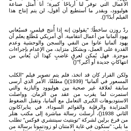
الأعمال التي توفر لنا أرباحًا كبيرة؛ أنا أمثل صناعة
هوليوود، وبقدر ما أستطيع أن أقول، لن يتم إنتاج هذا
الفيلم أبدًا"().
ردّ روزن ساخطًا: "يقولون إنه إذا أُنتج فيلمي، فسيُعاني
يهود ألمانيا من أعمال انتقامية. أي أمريكي مُطّلع يعلم أن
يهود ألمانيا عانوا من النفي والسجن والوحشية وعدم
القدرة على العمل، وبشكل متزايد، من الإعدام بإجراءات
موجزة. فهل يُمكن لعرقٍ غاضبٍ كهذا أن يُعاني من
انتهاكاتٍ جديدة أو أكبر؟"()
ولكن القرار كان قد اتخذ، فلم يتم تصوير فيلم "الكلب
المسعور في ألمانيا" (1939)() مطلقًا، الأمر الذي أرسى
سابقة لعلاقة غير صحية بين هوليوود والنازية والتي
استمرت لما يقرب من عقد من الزمان. وواصلت
الاستوديوهات الكبرى التعامل مع ألمانيا، وتقبل الضغوط
المتزايدة والرقابة والقوائم السوداء. في يناير/كانون
الثاني 1938()، أُرسلت رسالة مباشرة إلى مكتب هتلر
من فرع برلين لشركة "توينتيث سينتشري فوكس" تطلب
ما يلي: "سنكون في غاية الامتنان لو زودتمونا برسالة من