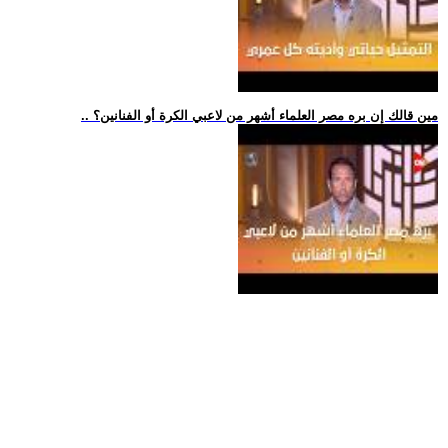
.. مين قالك إن بره مصر العلماء أشهر من لاعبي الكرة أو الفنانين؟