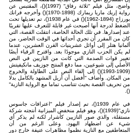
واضح، مثل فيلم "ثلاثة رفاق" (1997)()، المقتبس عن
رواية إريك ماريا ريمارك (1898-1970)() وأخرجه فرانك
بورزاج (1894-1962)() في عام 1938()، تم تعديلها تحت
الضغط لدرجة أنها أصبحت غير قابلة للتعرف عليها تقريبًا
عند إصدارها. في تلك الحالة الخاصة، انتقلت القصة، التي
كان من المقرر أن تجري أحداثها في الوقت الحاضر، من
ألمانيا هتلر إلى أوائل عشرينيات القرن العشرين، عندما
لم يكن الحزب النازي موجودًا بعد. واقترح الرقباء أيضًا
تغيير قوات الصدمة التي كانت من النازيين في النص
الأصلي إلى شيوعيين، مما دفع المنتج جوزيف مانكيفيتش
(1909-1993)() إلى إلقاء النص على الطاولة والخروج
من المكان. وأضاف "أفضل أن أزيل المشهد بالكامل بدلا
من تحريف القصة بحيث تتناسب تماما مع الرواية النازية"
().
في عام 1939()، تم إصدار فيلم "اعترافات جاسوس
نازي"(1939)()، وهو فيلم منخفض الميزانية أنتجته شركة
مستقلة، والذي صور النازيين كأشرار لكنه لم يذكر أي
شيء عن اضطهاد اليهود. وعلى الرغم من أن
المتعاطفين مع النازية نظموا مظاهرات عنيفة خارج دور