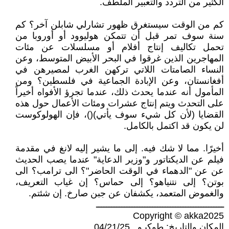
الكثير من التردد والتعبير الملطف.
كم من الوقت سيستغرق ظهور تشارلي شابلن آخر؟ كم
سنة سوف تمر قبل أن تتمكن هوليوود أو أوروبا من
تحمل تكاليف إنتاج أفلام أو مسلسلات عن مئات
المهاجرين الذين غرقوا في البحر الأبيض المتوسط، وعن
النساء الصامتات اللاتي تركهن الغرب لمصيرهن في
أفغانستان، وعن الإبادة الجماعية في فلسطين؟ ومن
المأمول أنه عندما يحدث ذلك، عندما تجرؤ الأفواه أخيراً
على التحدث ويتم إنتاج عشرات ومئات الأعمال حول هذه
القضايا (لأن كل شيء سوف يأتي)()، فإن الهولوكوست
لن يكون قد اكتمل بالكامل.
أخيرًا. مما لا شك فيه. إلى ما يشير إليه لانغ في مقدمة
فيلم عن الديكتاتور و"وزير الدعاية" عندما يصب الحديث
عن عن "الدهماء في الوقت الحاضر"؟ الى ترامب؟ الى
بوتن؟ إلى نتنياهو؟ إلى حماس؟ إن غياب التعريف،
والغموض المتعمد، يكشفان عن جبن صارخ. إن شئتم.
ــــــــــــــــــــــــــــــــــــــــــــــــــ
Copyright © akka2025
المكان والتاريخ: طوكيـو ـ 04/21/25