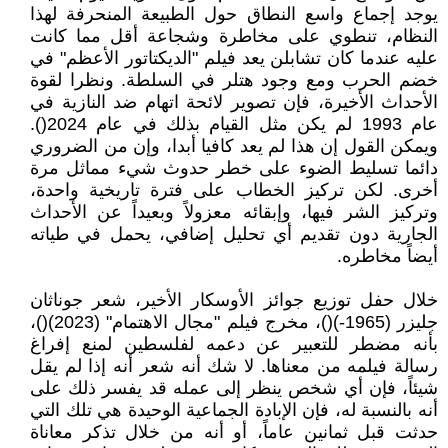
يوجد إجماع واسع النطاق حول الطبيعة المنحرفة لهذا
النظام، تنطوي على مخاطرة وشجاعة أقل مما كانت
عليه عندما كان تشابلن يعد فيلم "الديكتاتور الأعظم" في
خضم الحرب ومع وجود هتلر في السلطة. ونظرا لقوة
الأحداث الأخيرة، فإن تصوير لائحة اتهام ضد النازية في
عام 1993 لم يكن مثل القيام بذلك في عام 2024().
ويمكن القول إن هذا لم يعد كافيا أبدا، وإن من الضروري
دائما تسليط الضوء على خطر حدوث شيء مماثل مرة
أخرى. لكن تركيز الخطاب على فترة تاريخية واحدة،
وتركيز الشر فيها، وإبقائه معزولاً وبعيداً عن الأحداث
الجارية دون تقديم أي تحليل إضافي، يحمل في طياته
أيضاً مخاطره.
خلال حفل توزيع جوائز الأوسكار الأخير، شعر جوناثان
جليزر (1965-)()، مخرج فيلم "مجال الاهتمام" (2023)()،
بأنه مضطر للتعبير عن دعمه لفلسطين لمنع إفراغ
رسالة فيلمه من معناها. لا شك أنه شعر أنه إذا لم يقل
شيئاً، فإن أي شخص ينظر إلى عمله قد يفسر ذلك على
أنه بالنسبة له، فإن الإبادة الجماعية الوحيدة هي تلك التي
حدثت قبل ثمانين عاماً، أو أنه من خلال تذكر معاناة