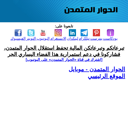
تابعونا على:
بودكاست
بنترست
تيلكرام
لينكدإن
الانستغرام
اليوتيوب
التويتر
الفيسبوك
تبرعاتكم وتبرعاتكن المالية تحفظ استقلال الحوار المتمدن،
فشاركونا في دعم استمرارية هذا الفضاء اليساري الحر
[اشترك في قناة ‫«الحوار المتمدن» على اليوتيوب]
الحوار المتمدن - موبايل
الموقع الرئيسي