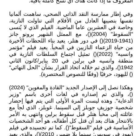
المعروف ما إذا كانت هناك أي نسخ كاملة باقية.
وفي إطار ممارسة النقد الذاتي الصحي، ساهمت ألمانيا
نفسها بنصيبها العادل من الأفلام التي تناولت النازية،
وخاصة في العشرين عاماً الماضية. الفيلم الذي لا يُنسى
"السقوط" (2004)()، مع الممثل الشهير برونو جانز
(1941-2019)() في دور هتلر، يعيد بناء اللحظات الأخيرة
من حياة الزعماء النازيين في المخبأ. يعيد فيلم "مؤتمر
وانسيه" (2022)() تمثيل اجتماع السلطات النازية في
منطقة وانسيه في برلين في 20 يناير/كانون الثاني
1942()، والذي تم خلاله اتخاذ القرار بشأن "الحل النهائي"
() لليهود، حرفيًا (وفقًا للنصوص المختصرة).
وهكذا نصل إلى الإصدار الجديد "القادة والمغوين" (2024)
()، والذي تم إصداره في لغات أخرى باسم "وزير
الدعاية". وهذه ليست المرة الأولى التي يتم فيها إحضار
شخصية جوزيف جوبلز إلى السينما. غوبلز، الذي لجأ مع
عائلته إلى مخبأ هتلر قبل سقوط برلين وانتهى به الأمر
بالانتحار هناك بعد أن قتل كل أطفاله، هو أحد الشخصيات
الأساسية في فيلم "السقوط"(). كما تم تجسيده في فيلم
(يهود في سويس: سينما بلا ضمير، 2010)()، والذي يعيد