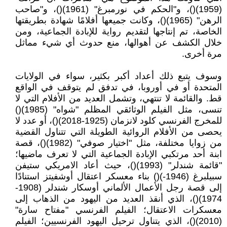
(1959)()، و"الحكم في نورمبرغ" (1961)()، و"صاحب
الرهن" (1965)()، وكانت جميعها أفلامًا شهادة بطريقتها
الخاصة، تم إنتاجها لتقديم رواية للإبادة الجماعية، ومن
خلال الكشف عن أهوالها، منع حدوث أي شيء مماثل
مرة أخرى.
وسوف يتبع ذلك أعداد أكبر بكثير، سواء في الولايات
المتحدة أو في أوروبا، في تدفق لم يتوقف في الواقع
قط. والقائمة لا تنتهي، وتشمل العديد من الأفلام التي لا
تنسى، مثل الفيلم الوثائقي المظلم "شواه" (1985)()
للمخرج الفرنسي كلود لانزمان (1925-2018)()، أو عدد لا
يحصى من الأفلام الروائية الطويلة التي تتناول القضية
من زوايا مختلفة، مثل "اختيار صوفي" (1982)()، قصة
ابنة أحد مرتكبي الإبادة الجماعية التي لا تعرف ماضيها؛
"قائمة شندلر" (1993)()، حيث أعاد الامريكي ستيفن
سبيلبرغ (1946-)() بناء معسكر اعتقال أوشفيتز استنادًا
إلى قصة رجل الأعمال الألماني أوسكار شندلر (1908-
1974)()، الذي أنقذ العديد من اليهود من الذهاب إلى
معسكرات الاعتقال؛ الفيلم الفرنسي "مفتاح سارة"
(2010)()، الذي يتناول ترحيل اليهود الفرنسيين؛ الفيلم