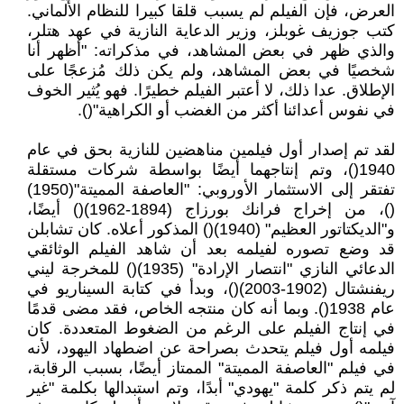
العرض، فإن الفيلم لم يسبب قلقا كبيرا للنظام الألماني.
كتب جوزيف غوبلز، وزير الدعاية النازية في عهد هتلر،
والذي ظهر في بعض المشاهد، في مذكراته: "أظهر أنا
شخصيًا في بعض المشاهد، ولم يكن ذلك مُزعجًا على
الإطلاق. عدا ذلك، لا أعتبر الفيلم خطيرًا. فهو يُثير الخوف
في نفوس أعدائنا أكثر من الغضب أو الكراهية"().
لقد تم إصدار أول فيلمين مناهضين للنازية بحق في عام
1940()، وتم إنتاجهما أيضًا بواسطة شركات مستقلة
تفتقر إلى الاستثمار الأوروبي: "العاصفة المميتة"(1950)
()، من إخراج فرانك بورزاج (1894-1962)() أيضًا،
و"الديكتاتور العظيم" (1940)() المذكور أعلاه. كان تشابلن
قد وضع تصوره لفيلمه بعد أن شاهد الفيلم الوثائقي
الدعائي النازي "انتصار الإرادة" (1935)() للمخرجة ليني
ريفنشتال (1902-2003)()، وبدأ في كتابة السيناريو في
عام 1938(). وبما أنه كان منتجه الخاص، فقد مضى قدمًا
في إنتاج الفيلم على الرغم من الضغوط المتعددة. كان
فيلمه أول فيلم يتحدث بصراحة عن اضطهاد اليهود، لأنه
في فيلم "العاصفة المميتة" الممتاز أيضًا، بسبب الرقابة،
لم يتم ذكر كلمة "يهودي" أبدًا، وتم استبدالها بكلمة "غير