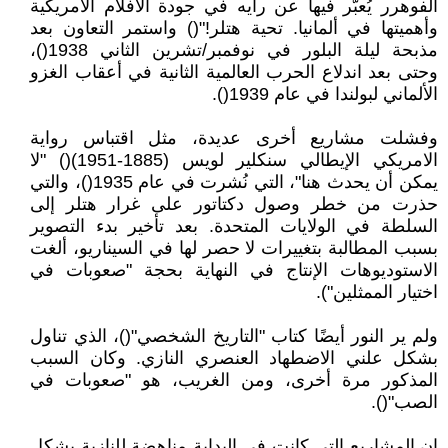
الفوهرر يُعبّر فيها عن رأيه في جودة الأفلام الأمريكية
وأهميتها في ألمانيا. تحية هتلر!"() واستمر التعاون بعد
مذبحة ليلة البلور في نوفمبر/تشرين الثاني 1938()،
وحتى بعد اندلاع الحرب العالمية الثانية في أعقاب الغزو
الألماني لبولندا في عام 1939().
وفشلت مشاريع أخرى عديدة، مثل اقتباس رواية
الامريكي الإيطالي سنكلير لويس (1885-1951)() "لا
يمكن أن يحدث هنا"، التي نُشرت في عام 1935()، والتي
حذرت من خطر وصول دكتاتور على غرار هتلر إلى
السلطة في الولايات المتحدة. بعد تأخير بدء التصوير
بسبب المطالبة بتغييرات لا حصر لها في السيناريو، ألغت
الاستوديوهات الإنتاج في النهاية بحجة "صعوبات في
اختيار الممثلين").
ولم ير النور أيضًا كتاب "التاريخ الشخصي"()، الذي تناول
بشكل علني الاضطهاد العنصري النازي. وكان السبب
المذكور مرة أخرى، ومن الغريب، هو "صعوبات في
الصب"().
إن المشاريع التي كانت في البداية مناهضة للنازية بشكل