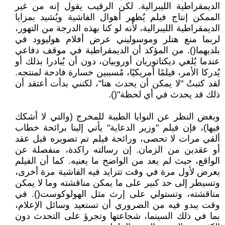
الديمقراطية الليبرالية. لكن الرقيب يقول إنه من غير
الممكن إنتاج فيلم يُظهر أهوال الفاشية ويُشيد بمزايا
الديمقراطية الليبرالية، لأنه لو كنا بهذه الدرجة من التهور،
لربما منع هتلر وموسوليني عرض أفلام هوليوود في
بلديهما(). من المؤكد أن الديمقراطية في موقف دفاعي
عندما يُلغي ديكتاتوريان أوروبيان، دون أن يُبادرا بذلك أو
يُدركا الأمر، فيلمًا أمريكيًا، مُسببين خسارة فادحة لمنتجه.
لقد كتبتُ "لا يمكن أن يحدث هنا"، لكنني بدأت أعتقد أن
ذلك قد يحدث في أي لحظة"().
وبغض النظر عن النوايا الطيبة للمخرج (والتي لا أشكك
فيها)، فإن فيلم "وزير الدعاية" يأتي إلينا برائحة خطاب
ألقي مرات لا تحصى، ورائحة فيلم تم تصويره قبل عقد
أو عقدين من الزمان. إن رسالته راكدة، منفصلة عن
الواقع، حيث لم يعد من الواضح ما يعنيه. كما أن الفيلم
يعرض لأول مرة في وقت تتزايد فيه الفاشية مرة أخرى،
وتسيطر إلى حد كبير على ما يمكن مناقشته وما لا يمكن
مناقشته، وتستولي على إرث مثل الهولوكوست(). في
وقت يبدو فيه من الضروري أن تستعيد وسائل الإعلام،
بما في ذلك السينما، شجاعتها وتجرؤ على التحدث دون