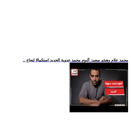
.. محمد علام وهيثم سعيد: ألبوم محمد عدوية الجديد استكمالا لنجاح