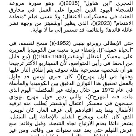
المجري "ابن شاول" (2015)()، وهو صورة مروعة
للسجناء اليهود الذين أجبروا على العمل في محارق
الجثث في معسكرات الاعتقال؛ ولا ننسى فيلم "منطقة
الاهتمام" (2023)()، الذي يظهر أوشفيتز من وجهة نظر
عائلة قائدها؛ والقائمة قد تستمر إلى ما لا نهاية.
حتى الإيطالي روبرتو بينيني (1952-)() سمح لنفسه، في
"الحياة جميلة"()، بإضفاء نبرة معينة من الكوميديا المريرة
على معسكر اعتقال أوشفيتز(1940-1945)() (مع قليل
من الحظ في رأيي المتواضع، لأن السيناريو الأكثر ترجيحا
هو أن شخصية مسرحية مثله سوف يتم إطلاق النار عليها
وقتلها في أول مهرج)(). كان جيري لويس قد حاول
بالفعل تحقيق هذا التوازن الدقيق بين الكوميديا والمأساة
في عام 1972 من خلال روايته غير المكتملة "اليوم الذي
مات فيه المهرج"()، والتي تدور حول مهرج يهودي
مسجون في معسكر اعتقال أوشفيتز يُطلب منه ترفيه
الأطفال بينما يتم اقتيادهم إلى غرف الغاز. كان لويس،
الذي كان كاتب ومخرج الفيلم بالإضافة إلى التمثيل،
يشعر دائمًا بعدم الارتياح تجاه النتيجة، وقبل وفاته، منع
عرض الفيلم حتى بعد عدة سنوات من وفاته. ومن غير