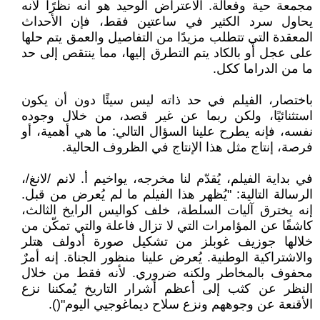
مجمعة حية وفعالة. الاعتراض الوحيد هو أنه نظرًا لأنه
يحاول سرد الكثير في ساعتين فقط، فإن الأحداث
المعقدة التي تتطلب مزيدًا من التفاصيل والعمق يتم حلها
على عجل أو بالكاد يتم التطرق إليها، مما ينتقص إلى حد
ما من الدراما ككل.
باختصار، الفيلم في حد ذاته ليس سيئًا دون أن يكون
استثنائيًا، ولكن ربما عن غير قصد، من خلال وجوده
نفسه، فإنه يطرح علينا السؤال التالي: ما هي أهمية، أو
فرصة، إنتاج مثل هذا الإنتاج في الظروف الحالية.
في بداية الفيلم، يُقدّم لنا مخرجه، يواخيم أ. لانم /لانغ/،
الرسالة التالية: "يُظهر هذا الفيلم ما لم يُعرض من قبل.
إنه يخترق آليات السلطة، خلف كواليس الرايخ الثالث،
كاشفًا عن المؤامرات التي لا تزال فاعلة والتي تمكّن من
خلالها جوزيف غوبلز من تشكيل صورة أدولف هتلر
والاشتراكية الوطنية. يُعرض علينا منظور الجناة. إنه أمرٌ
محفوف بالمخاطر ولكنه ضروري. لأنه فقط من خلال
النظر عن كثب إلى أعظم أشرار التاريخ يُمكننا نزع
الأقنعة عن وجوههم ونزع سلاح ديماغوجيي اليوم"().