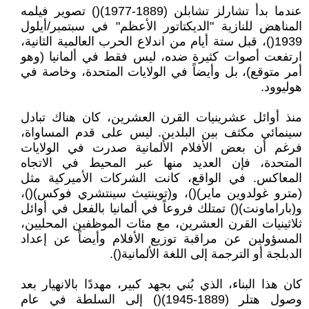
عندما بدأ تشارلز تشابلن (1889-1977)() تصوير فيلمه
المناهض للنازية "الديكتاتور الأعظم" في سبتمبر/أيلول
1939()، قبل ستة أيام من اندلاع الحرب العالمية الثانية،
ارتفعت أصوات كثيرة ضده، ليس فقط في ألمانيا (وهو
أمر متوقع)، بل وأيضاً في الولايات المتحدة، وخاصة في
هوليوود.
منذ أوائل عشرينيات القرن العشرين، كان هناك تبادل
سينمائي مكثف بين البلدين. ليس على قدم المساواة،
فرغم أن بعض الأفلام الألمانية صدرت في الولايات
المتحدة، فإن العديد منها عبر المحيط في الاتجاه
المعاكس. في الواقع، كانت الشركات الأميركية مثل
(مترو غولدوين ماير)()، و(توينتيث سينتشري فوكس)()،
و(باراماونت)() تمتلك فروعاً في ألمانيا بالفعل في أوائل
ثلاثينيات القرن العشرين، مع مئات الموظفين المحليين،
المسؤولين عن مراقبة توزيع الأفلام وأيضاً عن إعداد
الدبلجة أو الترجمة إلى اللغة الألمانية().
كان هذا البناء، الذي بُني بجهد كبير، مهددًا بالانهيار بعد
وصول هتلر (1889-1945)() إلى السلطة في عام