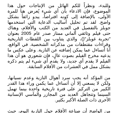
وللبدء، ونظراً للكم الهائل من الإنتاجات حول هذا
الموضوع، فإن الادعاء بأن أي شيء يُعرض هنا للمرة
الأولى، بالإضافة إلى كونه افتراضاً، يبدو زائفاً بشكل
واضح. لقد تم تحليل أساليب الدعاية التي استخدمها
جوبلز بالتفصيل في العديد من الكتب والأفلام، وهناك
حتى فيلم وثائقي ألماني ممتاز صدر عام 2005 بعنوان
"تجربة غوبلز"()، والذي يتناوب بين اللقطات التاريخية
وقراءات مقتطفات من مذكراته الشخصية. في الواقع،
أنا أتساءل عما يمكن إضافته عن النازية. وعلى عكس ما
يدعيه مخرج الفيلم بصوت عالٍ، فإن شعوري هو أن هذا
الفيلم لا يقدم أي جديد، ولا يقدم أي شيء لم يتم ذكره
بشكل ممل في العشرات من الأفلام السابقة.
من المؤكد أنه يجب سرد أهوال النازية وعدم نسيانها،
ولكن لا يسعني إلا أن أتساءل عما يكمن وراء هذا القدر
الكبير من التركيز على فترة تاريخية واحدة بينما تهمل
السينما وتتجاهل العديد من المجازر والمآسي الإنسانية
الأخرى ذات الصلة الأكبر بكثير.
من الواضح أن صناعة الأفلام حول النازية اليوم، حيث