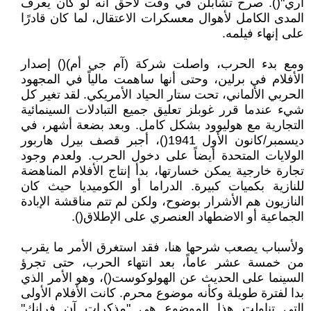
آري"(). صرح تشابلن في وقت لاحق أنه لو كان يعرف
المدى الكامل لأهوال معسكرات الاعتقال، لما كان قادرًا
على إنهاء فيلمه.
ومع بدء الحرب، واصلت شركة (آم جي أم)() إصدار
الأفلام في برلين، وحتى أنها ساهمت مالياً في المجهود
الحربي الألماني، تحت ستار الحياد الأمريكي. لقد تغير كل
شيء عندما قرر غوبلز تعليق جميع التبادلات السينمائية
التجارية مع هوليوود بشكل كامل. وبعد بضعة أشهر، في
ديسمبر/كانون الأول 1941()، أجبر قصف بيرل هاربور
الولايات المتحدة أيضاً على دخول الحرب. ولعدم وجود
تجارة خارجية يمكن خسارتها، بدأ إنتاج الأفلام المناهضة
للنازية بكميات كبيرة. الدراما أو الكوميديا حيث كان
النازيون هم الأشرار بوضوح، ولكن لم تتم مناقشة الإبادة
الجماعية أو الاضطهاد العنصري على الإطلاق().
ولأسباب يصعب شرحها هنا، فقد استغرق الأمر ما يقرب
من خمسة عشر عاماً، بعد انتهاء الحرب، حتى تجرؤ
السينما على الحديث عن الهولوكوست()، وهو الأمر الذي
بدا لفترة طويلة وكأنه موضوع محرم. كانت الأفلام الأولى
التي تناولت هذا الموضوع هي "مذكرات آن فرانك"