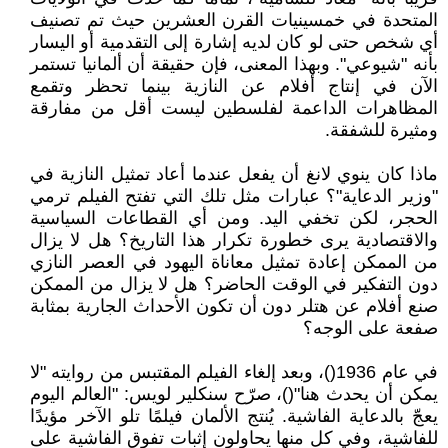
المتحدة في خمسينيات القرن العشرين حيث تم تصنيف
أي شخص حتى لو كان لديه إشارة إلى التقدمية أو اليسار
بأنه "شيوعي". وبهذا المعنى، فإن حقيقة أن ألمانيا تستمر
الآن في إنتاج أفلام عن النازية بينما تحظر وتقمع
المظاهرات الداعمة لفلسطين ليست أقل من مفارقة
ومثيرة للشفقة.
ماذا كان ينوي لانغ أن يفعل عندما أعاد تمثيل النازية في
"وزير الدعاية"؟ عبارات مثل تلك التي تفتح الفيلم ترمي
الحجر، لكن تخفي اليد. ومن أي القطاعات السياسية
والاقتصادية يرى خطورة تكرار هذا التاريخ؟ هل لا يزال
من الممكن إعادة تمثيل معاناة اليهود في العصر النازي
دون التفكير في الوقت الحاضر؟ هل لا يزال من الممكن
صنع أفلام عن هتلر دون أن تكون الأحداث الجارية بمثابة
صفعة على الوجه؟
في عام 1936()، وبعد إلغاء الفيلم المقتبس من روايته "لا
يمكن أن يحدث هنا"()، صرّح سنكلير لويس: "العالم اليوم
يعجّ بالدعاية الفاشية. يُنتج الألمان فيلمًا تلو الآخر مؤيدًا
للفاشية، وفي كل منها يحاولون إثبات تفوق الفاشية على