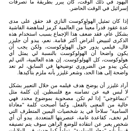
اليهود في ذلك الوقت، كان يبرر بطريقة ما تصرفات
إسرائيل في الوقت الحاضر.
إذا كان تمثيل الهولوكوست النازي قد حقق على مدى
عدة عقود قدراً معيناً من العالمية كرمز لمناهضة الفاشية
بشكل عام، فقد ضعف هذا الإجماع بسبب استخدام هذه
الذكرى لتبييض أغراض أكثر قتامة. نعم، يبدو أن جليزر
قال، فيلمي يدور حول الهولوكوست، ولكن يجب أن
يكون واضحا أن الهولوكوست بالنسبة لي يمثل أي
هولوكوست، كل الهولوكوست. إن هذه العالمية، التي لم
يكن يبدو من الضروري توضيحها في السابق، لم تعد
واضحة إلى هذا الحد، وشعر غليزر بأنه ملزم بتأكيدها.
أراد غليزر أن يوضح هدف فيلمه من خلال التعبير بشكل
لا لبس فيه عن تضامنه مع فلسطين. إن كلمة مثل
"ديماغوجي" إذا لم تكن مصحوبة بموضوع محدد فهي
خالية من المعنى بالفعل. وكما أصبحت كلمة "معاداة
السامية" سلاحاً في يد شخصيات اليمين المتطرف التي
لم تخف، كقاعدة عامة، عنصريتها المتعددة. يبدو أن أي
شخص يعبر عن انتقاده للوضع الراهن سوف يتم تصنيفه
قريباً بأنه "معاد للسامية"، تماماً كما حدث في الولايات