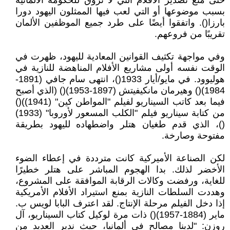
حتى منع تصدير الأفلام التي لا تروق للحكومة الألمانية
بسبب موضوعها أو التي لعب فيها الممثلون اليهود دورا
بارزا(). واتفقوا أيضًا على طرد جميع الموظفين الألمان
تقريبًا من فروعهم.
وفي مواجهة تكثيف القوانين المعادية لليهود، ظهرت في
الوقت نفسه أولى مشاريع الأفلام المناهضة للنازية في
هوليوود. في مايو/أيار 1933()، انتهى سام جافي (1891-
1984)() وهيرمان مانكيفيتش (1897-1953)() (الذي أصبح
فيما بعد كاتب السيناريو لفيلم "المواطن كين" (1941))()
من كتابة سيناريو فيلم "الكلب المسعور لأوروبا" (1933)
()، الذي قدم طغيان هتلر واضطهاده لليهود بطريقة
مفتوحة وصارخة.
لكن الصناعة الأميركية كانت مترددة في إعطاء الضوء
الأخضر لذلك. بدا الهجوم المباشر على هتلر خطيرًا
للغاية، ورفضت وكالات الرقابة الموافقة على المشروع،
وهددت السلطات النازية بمنع استيراد الأفلام الأمريكية
إذا دخل الفيلم مرحلة الإنتاج. لقد اعترف البابا لويس ب.
ماير (1884-1957)() ذات مرة لوكيل كتاب السيناريو، آل
روزن: "لدينا مصالح في ألمانيا، حيث ندير العديد من