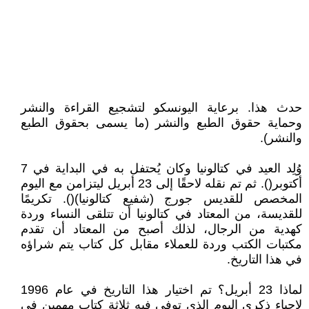
حدث هذا. برعاية اليونسكو لتشجيع القراءة والنشر
وحماية حقوق الطبع والنشر (ما يسمى بحقوق الطبع
والنشر).
وُلِد العيد في كتالونيا وكان يُحتفل به في البداية في 7
أكتوبر(). ثم تم نقله لاحقًا إلى 23 أبريل ليتزامن مع اليوم
المخصص للقديس جورج (شفيع كتالونيا)(). تكريمًا
للقديسة، من المعتاد في كتالونيا أن تتلقى النساء وردة
كهدية من الرجال، لذلك أصبح من المعتاد أن تقدم
مكتبات الكتب وردة للعملاء مقابل كل كتاب يتم شراؤه
في هذا التاريخ.
لماذا 23 أبريل؟ تم اختيار هذا التاريخ في عام 1996
لإحياء ذكرى اليوم الذي توفي فيه ثلاثة كتاب مهمين في