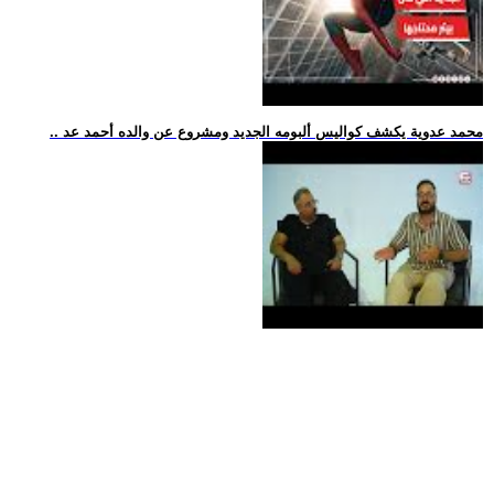
.. محمد عدوية يكشف كواليس ألبومه الجديد ومشروع عن والده أحمد عد