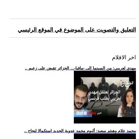
التعليق والتصويت على الموضوع في الموقع الرئيسي
اخر الافلام
.. مهدي لعريبي: من السينما إلى -مافيا-... الجزائر تقبض على زعيم
.. محمد علام وهيثم سعيد: ألبوم محمد عدوية الجديد استكمالا لنجاح