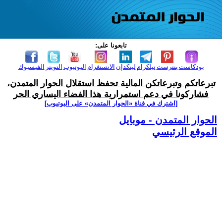
تابعونا على:
بودكاست
بنترست
تيلكرام
لينكدإن
الانستغرام
اليوتيوب
التويتر
الفيسبوك
تبرعاتكم وتبرعاتكن المالية تحفظ استقلال الحوار المتمدن،
فشاركونا في دعم استمرارية هذا الفضاء اليساري الحر
[اشترك في قناة ‫«الحوار المتمدن» على اليوتيوب]
الحوار المتمدن - موبايل
الموقع الرئيسي