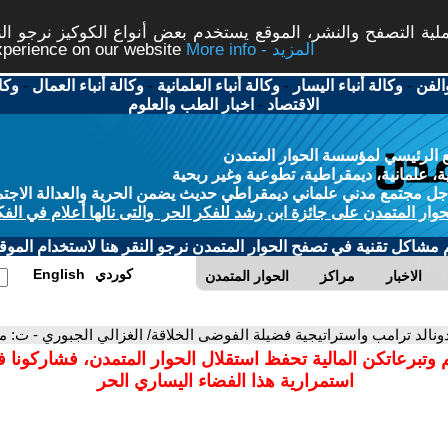
ة التصفح والنشر، الموقع يستخدم بعض أنواع الكوكيز نرجو النق
More info - المزيد
experience on our website
الفن
-
وكالة أنباء اليسار
-
وكالة أنباء العلمانية
-
وكالة أنباء العمال
-
وكا
الاقتصاد
-
اخبار الطب والعلوم
 الرئيسي لمؤسسة الحوار المتمدن
، علمانية، ديمقراطية، تطوعية وغير ربحية
ل مجتمع مدني علماني ديمقراطي حديث يضمن الحرية والعدالة الاجتم
حوار المتمدن على جائزة ابن رشد للفكر الحر والتى نالها أعلام في الفك
م مشاكل تقنية في تصفح الحوار المتمدن نرجو النقر هنا لاستخدام الموقع
كوردي
English
الاخبار
مراكز
الحوار المتمدن
دونالد ترامب واستراتيجية فضيلة الفوضى الخلاقة/ الغزالي الجبوري - ت: من 
 وتبرعاتكن المالية تحفظ استقلال الحوار المتمدن، فشاركونا 
استمرارية هذا الفضاء اليساري الحر