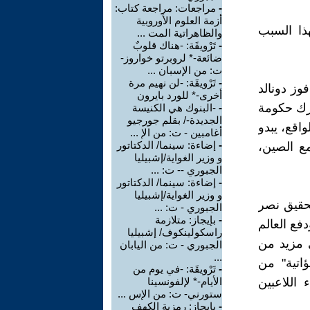
-
مراجعات: مراجعة كتاب:
أزمة العلوم الأوروبية
هذا السبب
والظاهراتية المت ...
-
تَرْويقَة: -هناك قلوبٌ
ضائعة-* لروبرتو خواروز-
ت: من الإسبان ...
-
تَرْويقَة: -لن نهيم مرة
وز دونالد
أخرى-* للورد بايرون
 تدرك حكومة
-
-البنوك هي الكنيسة
الجديدة-/ بقلم جورجيو
اقع، يبدو
أغامبين - ت: من الإ ...
-
إضاءة: سينما/ الدكتاتور
مع الصين،
و وزير الغواية/إشبيليا
الجبوري -- ت: ...
-
إضاءة: سينما/ الدكتاتور
و وزير الغواية/إشبيليا
تحقيق نصر
الجبوري - ت: ...
-
بإيجاز: متلازمة
فع العالم
راسكولينكوف/ إشبيليا
ى مزيد من
الجبوري - ت: من اليابان
...
اتية" من
-
تَرْويقَة: -في يوم من
اللاعبين
الأيام-* لإلفونسينا
ستورني- ت: من الإس ...
-
بإيجاز: رمزية الكهف