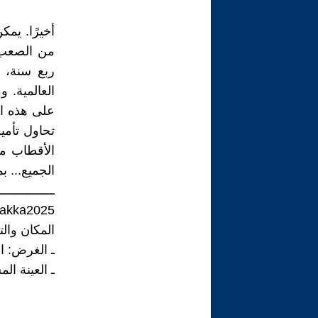
أخيرًا. يمك
من الصعب 
ربع سنة، 
العالمية. 
على هذه الف
تحاول تأمي
الأقطاب من
الجميع... ب
ــــــــــــــــ
 akka2025
المكان والتاريخ
ـ الغرض: ال
ـ العينة ال