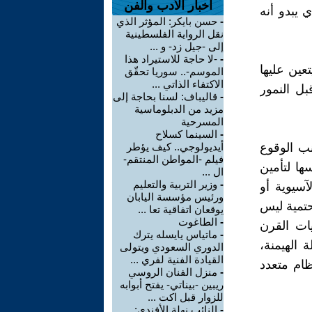
اخبار الأدب والفن
ني الذي يبدو أنه
-
حسن بايكر: المؤثر الذي
نقل الرواية الفلسطينية
إلى -جيل زد- و ...
-
-لا حاجة للاستيراد هذا
عين عليها
الموسم-.. سوريا تحقّق
الاكتفاء الذاتي ...
بل النمور
-
قاليباف: لسنا بحاجة إلى
مزيد من الدبلوماسية
المسرحية
-
السينما كسلاح
نب الوقوع
أيديولوجي.. كيف يؤطر
فيلم -المواطن المنتقم-
ها لتأمين
ال ...
-
وزير التربية والتعليم
آسيوية أو
ورئيس مؤسسة اليابان
حتمية ليس
يوقعان اتفاقية تعا ...
-
الطاغوت
ات القرن
-
ماتياس يايسله يترك
دخولها مرحلة الهيمنة،
الدوري السعودي ويتولى
القيادة الفنية لفري ...
ظام متعدد
-
منزل الفنان الروسي
ريبين -بيناتي- يفتح أبوابه
للزوار قبل اكت ...
-
النائب نهلة الأفندي: