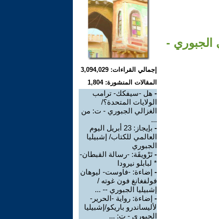
 الجبوري -
إجمالي القراءات: 3,094,029
المقالات المنشورة: 1,804
-
هل -سيفكك- ترامب
الولايات المتحدة؟/
الغزالي الجبوري - ت: من
...
-
بإيجاز: 23 أبريل اليوم
العالمي للكتاب/ إشبيليا
الجبوري
-
تَرْويقَة: -رسالة القبطان-
* لبابلو نيرودا
-
إضاءة: -فاوست- ليوهان
فولفغانغ فون غوته /
إشبيليا الجبوري -- ...
-
إضاءة: رواية -الحرير-
لأليساندرو باريكو/إشبيليا
الجبوري - ت: ...