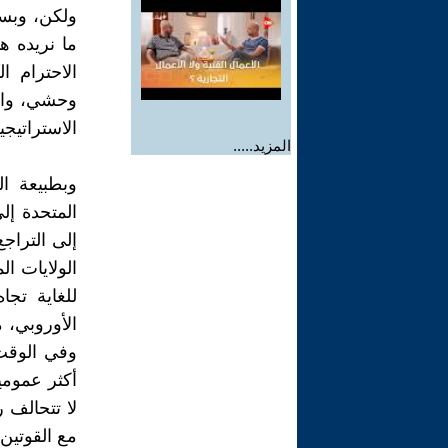
ولكن، وبسب
ما نريده ه
الاحترام ا
وحشي، وال
الاستراتيجي
المزيد.....
وبطبيعة ال
المتحدة إلى
إلى التراج
الولايات ا
للغاية تجا
الأوروبي، م
أكثر عمومي
لا تتحالف 
مع القوتين