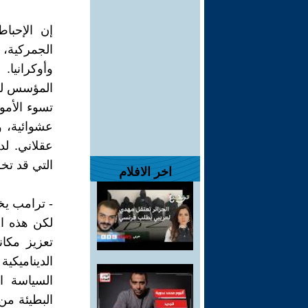
إن الإحبا
الجمركية، و
وأوكرانيا
المؤسس لخط
تسوء الأمو
عشوائية، و
عقلاني. ل
التي قد تخ
اخر الافلام
- ترامب يخ
لكن هذه ال
تعزيز مكانت
الديناميكية
السياسة ا
البطيئة من