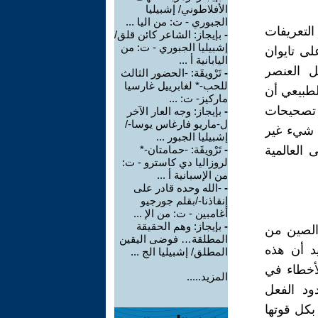
الأفلاطوني/ إشبيليا
الجبوري - ت: من اليا ...
لتعريفات
-
بإيجاز: الشاعر كائن قلق/
إشبيليا الجبوري - ت: من
لى تايوان
اليابانية أ ...
ل العنصر
-
تَرْويقَة: -الحضور الثالث
للحب-* لغابرييل غارسيا
طبيعي أن
ماركيز- ت: ...
ي تصحيحات
-
بإيجاز: وجه العار الآخر
ل-ماريو فارغاس يوسا-/
ل شيء غير
إشبيليا الجبور ...
العالمية
-
تَرْويقَة: -حمامتان-*
لروزاليا دي كاسترو - ت:
من الإسبانية أ ...
-
-الله وحده قادر على
إنقاذنا-/بقلم جورجيو
أغامبين - ت: من الإ ...
-
بإيجاز: وهم الحقيقة
الصين من
المطلقة… فوضى اليقين
يد أن هذه
المطلق/ إشبيليا الج ...
الأخطاء في
المزيد.....
ود الفعل
بكل قوتها