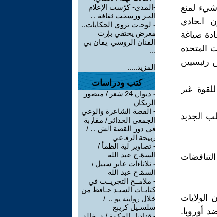
 شيء لمنع
-المدى- كرّست الإعلام
الحر ورسخت ثقافة ...
ن الحادي
-
لوحات تروي الحكايات..
معرض يحتفي بإرث
ادة صياغة
الفنان الروسي إيفان بي
ات المتحدة
...
ن رئيسيين
المزيد.....
كتب ودراسات
للقوة غير
-
ديوان 24 شعر / منصور
الريكان
-
القصة الشاعرة والوعي
طب الجديد
الجمعي الحداثي/ مقاربة
في دور القصة الش ... /
ربيحة الرفاعي
-
تصاوير لية الظمأ /
السمّاح عبد الله
التناقضات
-
ثلاثاءات عابر سبيل /
السمّاح عبد الله
-
ملامــح التجريــب في
كتابـات السيـد حـافظ من
 الولايات
خلال روايته يو ... /
سلسبيل كريبع
د أوروبا.
-
قناديل الحكمة / د. خالد