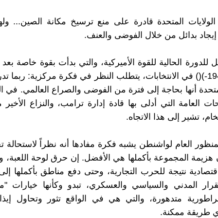
 الولايات المتحدة قادرة على منع ترسيخ مكانة الصين... ول
يجاد بدائل من خلال الفوضى والعنف.
 للدورة الحالية للقوة الأميركية، والتي بدأت بقوة خاصة بعد ف
ترامب (1946-)() في الانتخابات، يتطلب النظر في فكرة مركزية: ربما
متحدة أنها بحاجة إلى فترة من الفوضى والصراع العالمي. في الو
ات العامة التي أدلى بها قادة إدارة ترامب، والنزاع الأخير 
لخام، تشير إلى هذا الاتجاه.
لمنظور العام لواشنطن يشبه فكرة مفادها أنه نظراً لاستحالة 
هزيمة المجموعة بأكملها هي الأفضل. إن حرق لوحة اللعبة، ود
قتصادية نتيجة للحرب التجارية، وحتى دفع مناطق بأكملها إل
قرار المدني والسياسي والعسكري، تبدو وكأنها خيارات "مؤ
اطورية متدهورة، والتي هي في الواقع تثور وتحاول إيذاء 
أي طريقة ممكنة.