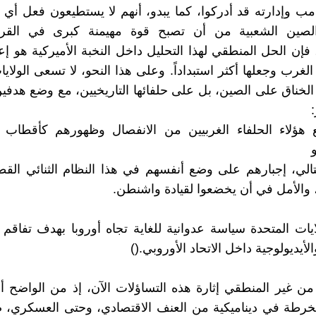
امب وإدارته قد أدركوا، كما يبدو، أنهم لا يستطيعون فعل أي
لصين الشعبية من أن تصبح قوة مهيمنة كبرى في القر
فإن الحل المنطقي لهذا التحليل داخل النخبة الأميركية هو إع
الغرب وجعلها أكثر استبداداً. وعلى هذا النحو، لا تسعى الولاي
الخناق على الصين، بل على حلفائها التاريخيين، مع وضع هدفي
:
نع هؤلاء الحلفاء الغربيين من الانفصال وظهورهم كأقطاب 
و
وبالتالي، إجبارهم على وضع أنفسهم في هذا النظام الثنائي الق
 والأمل في أن يخضعوا لقيادة واشنطن.
لايات المتحدة سياسة عدوانية للغاية تجاه أوروبا بهدف تفاقم 
لأيديولوجية داخل الاتحاد الأوروبي.()
 من غير المنطقي إثارة هذه التساؤلات الآن، إذ من الواضح أن
خرطة في ديناميكية من العنف الاقتصادي، وحتى العسكري، ض