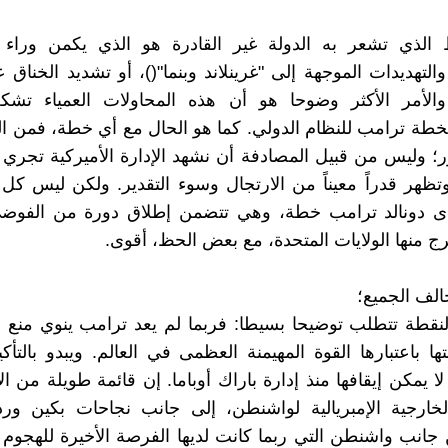
ط الذي تشعر به الدولة غير القادرة هو الذي يكمن وراء ا
التهديدات الموجهة إلى "غرينلاند وبنما"()، أو تشديد الخناق ع
. والأمر الأكثر وضوحا هو أن هذه المحاولات العمياء تشك
ة ترامب للنظام الدولي. كما هو الحال مع أي خطة، فمن ال
ر؛ وليس من قبيل المصادفة أن نشهد الإدارة الأميركية تجر
تظهر قدراً معيناً من الارتجال وسوء التقدير. ولكن ليس ك
دى دونالد ترامب خطة، وهي تتضمن إطلاق دورة من الفوضى 
رج منها الولايات المتحدة، مع بعض الحظ، أقوى.
الف الجميع؛
نقطة تتطلب توضيحا بسيطا: فربما لم يعد ترامب ينوي منع 
ها باعتبارها القوة المهيمنة العظمى في العالم. ويبدو بالتأك
 لا يمكن إيقافها منذ إدارة باراك أوباما. إن قائمة طويلة من 
لخارجية الإمبريالية لواشنطن، إلى جانب نجاحات بكين ورد
 جانب واشنطن التي ربما كانت لديها الفرصة الأخيرة للهجوم 