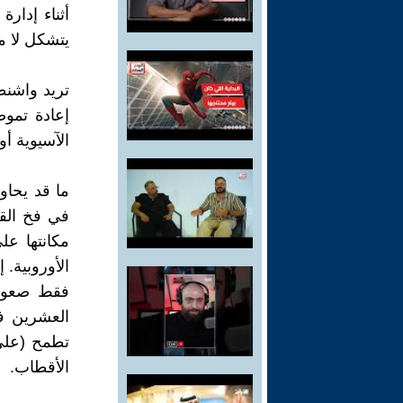
يتشكل لا م
تريد واشنط
إعادة تموض
الآسيوية أو 
ما قد يحاو
في فخ القر
مكانتها على
الأوروبية. 
فقط صعود 
تطمح (على 
الأقطاب.