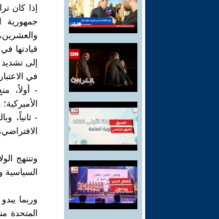
إذا كان تر
جمهورية ا
والعشرين، 
قيادتها في 
إلى تشديد 
في الاعتبار
- أولاً، م
الأميركية؛ 
- ثانياً، 
الافتراضي،
وتنتهج الو
السياسية وا
وربما يبدو
المتحدة من