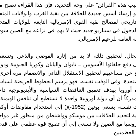
ب هذه "القرائن" على وجه التحديد، فإن هذا القراءة تصبح م
و إرساء أسس جديدة للعلاقة بين بقية الغرب والولايات المتحد
لتاريخي لمصالح بقية القوى الإمبريالية التابعة للولايات الم
دخول في سيناريو جديد حيث لا يهم في نزاعه مع الصين سوى
ة العامة للزعيم الإمبريالي.
حال، لتحقيق ذلك، لا بد من إثارة الفوضى والذعر. وتسعى 
 دفع حلفائها الآسيويين ــ تايوان واليابان وكوريا الجنوبية ود
ع عن مساعيهم لتحقيق الاستقلال الذاتي والانضمام مرة أخ
لمتحدة. وفي الوقت نفسه، فهو يرسم الخطوط العريضة لسياس
ه أوروبا بهدف تعميق التناقضات السياسية والأيديولوجية داخ
دركاً أن أي دولة أوروبية واحدة لا تستطيع أن تنافس الهيمنة ا
وفي الوقت نفسه، يسعى بوتين (1952-)() إلى استخدام مفاوض
ة لتحديد العلاقات بين موسكو وواشنطن من منظور غير مواج
روسيا مع الصين ولا تسعى إلى أن تصبح قوة عظمى على قدم 
 العظميين.