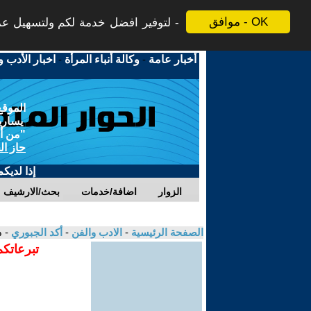
موافق - OK
لتوفير افضل خدمة لكم ولتسهيل عملي
أخبار عامة
-
وكالة أنباء المرأة
-
اخبار الأدب و
الموقع
يسارية
"من أج
حاز ال
إذا لديك
الزوار
اضافة/خدمات
بحث/الارشيف
الصفحة الرئيسية
-
الادب والفن
-
أكد الجبوري
- 
تبرعاتكم