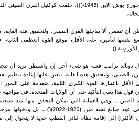
أثناء إدارة جورج بوش الابن (1946-)()، خلقت كوكتيل القرن الصي
حالة.
ن أن تضمن ألا يفاجئها القرن الصيني، ولتحقيق هذه الغاية، يت
ع نفسها لتأمين، على الأقل، موقع القوة العظمى الثانية، ق
الأوروبية.()
ل دونالد ترامب فعله هو شيء آخر. إن واشنطن تريد أن تتج
ن الصيني، ولتحقيق هذه الغاية، يتعين عليها إعادة تنظيم نفس
 الأقل باعتبارها القوة الكبرى الثانية، متقدمة على النمور ال
إن قول هذا يعني التأكيد على أن الولايات المتحدة، في مواجهة 
الصين ــ وهي العملية التي يمكن التحقق منها منذ تسعيني
العشرين في عهد جيانغ تسه مين (1926-2022)() ــ بل و
الأكثر!) إلى إقامة نظام ثنائي القطب جديد لا يتحول إلى ن