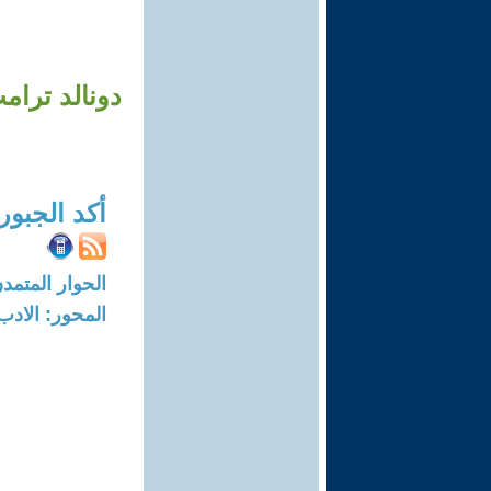
دونالد ترام
أكد الجبور
الحوار المتمدن-العدد: 8329 - 5
المحور: الادب