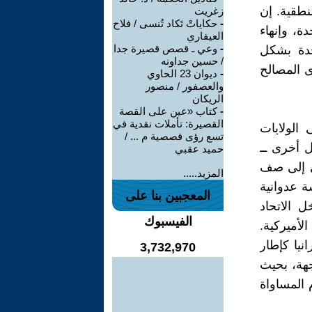
نطقية. إن
زغريت
-
حكاياتْ تَكاد تُنسى / فلاح
ة، وإنهاء
العيفاري
-
وعي ـ قصص قصيرة جدا
تحدة بشكل
/ حسين جداونه
 المصالح
-
ديوان 23 الحاوي
والعصفور / منصور
الريكان
-
كتاب «عين على القصة
القصيرة: تأملات نقدية في
الولايات
تسع رؤى قصصية م ... /
ول أخرى ــ
حميد عقبي
رى إلى صف
المزيد.....
ة عدوانية
المعجبين بنا على
ل الاتحاد
الفيسبوك
لأميركية.
ات أوكرانيا كإطار
3,732,970
هة، بحيث
المساواة