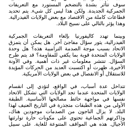
سوف تتأثر بشدة بالتضخم المستورد مع التعريفات
الجمركية الجديدة. ولكن هذا ليس كل شيء. يتم تحديد
قطاعات كاملة من الاقتصاد مع بعض الولايات الفيدرالية.
وهذا يؤثر بالتالي على نسيج البلاد.
وبينما تهدد كاليفورنيا بإلغاء التعريفات الجمركية
الفيدرالية، يثور سؤال مفاجئ آخر. هل يمكن أن يتمزق
الاتحاد بسبب موجة الصدمة الترامبية هذه؟ هل وحدة
الولايات المتحدة قوية بما يكفي للمقاومة؟ قد يتم طرح
السؤال. تنتشر معلومات غير ذات أهمية. وفي الآونة
الأخيرة، ظهرت أو اكتسبت العديد من الحركات المؤيدة
للاستقلال أو الانفصال في بعض الولايات الأمريكية.
تتداخل عدة أسباب، في الواقع، لتؤدي إلى انقسام
الولايات المتحدة عندما تجد الولايات التي تشكل الاتحاد
نفسها في مواجهة حائط مصالحها الأساسية. الطبقة
الأولى من هذه الطبقات متجذرة في التاريخ العنيف لهذا
البلد. لا يزال الناجون من الصدمات موجودين هناك،
وذاكرتهم الجماعية تحتوي على مكونات حارة توارثتها
الأجيال. هذه هي المواقف المتنوعة للغاية. على سبيل