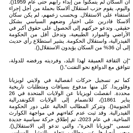
أن السكان لم يتمكنوا من إبداء رأيهم حتى عام 1959().
واليوم، يقوم حزب استقلال ألاسكا بحملة من أجل إجراء
استفتاء على الاستقلال. وبحسب زعمهم، لم يكن سكان
ألاسكا قادرين على اختيار وضعهم السياسي بشكل
حقيقي. وتدعو حركتهم إلى الحصول على حقوق أكبر في
الأراضي والموارد الطبيعية، وتدخل أقل من الحكومة
الفيدرالية، واستقلال الحكومة. يشير استطلاع رأي حديث
إلى أن 36% من السكان يؤيدون الاستقلال().
"إن الثقافة العميقة لهذا البلد، وفرديته ورفضه للدولة،
تتوافق مع الدوافع نحو التفتت”.()
كما تم تسجيل حركات انفصالية في ولايتي لويزيانا
وفلوريدا. كل منها مدفوع بسياقات ومتطلبات تاريخية
محددة. انفصلت لويزيانا عن الولايات المتحدة في 26
يناير 1861()، للانضمام إلى الولايات الكونفدرالية
الجنوبية(). وتتركز المطالب الحالية على دور الحكومة
الفيدرالية. وقد ثبت عدم كفاءتهم في مواجهة الكوارث
المناخية. في عام 2023، تم إطلاق حركة سياسية جديدة
تسمى "لويزيانا الحرة"، والتي تدعو إلى الاستقلال().
ويعبر أنصارها عن مطالب تتعلق بالتمثيل السياسي