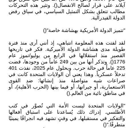
آيلاند على قرار لصالح الانفصال(). وتثير هذه التحركات
مطالب تتعلق بشكل التمثيل السياسي، في سياق رفض
الدولة الفيدرالية.
"تتميز الدولة الأمريكية بهشاشة خاصة"()
لقد لفتت هذه المعلومة انتباهي، إذ أنني أرى منذ فترة
طويلة مدى هشاشة الدولة الأميركية. فكر في تاريخها
القصير منذ استقلالها في الرابع من يوليو/تموز عام
1776(). وتذكر أنها من بين 249 عاماً من وجودها، قضت
225 عاماً في حالة حرب. وبحلول عام 2025، نفذت 401
تدخلاً عسكرياً. وهذا يعني أن الولايات المتحدة كانت في
صراعات شبه متواصلة منذ إنشائها: ضد القوى
الاستعمارية، أو جيرانها، أو فيما بينها (الحرب الأهلية)، أو
في مناطق نائية من العالم.()
"الولايات المتحدة ليست الأمة التي تُصوَّر في كتب
الأطلسي. إدراك ذلك يُساعدنا على استباق أفعالها
والتفكير في مستقبلها، في وقتٍ تشهد فيه انجرافًا يمينيًا
متطرفًا."()