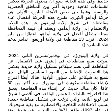
جديدة. وفي هذه الحالة، يبدو أن محتوى الحركة يعكس
انقسامات ثقافية وجودية أكثر بين المناطق الحضرية
والريفية. وفيما يلي بعض الأمثلة البارزة. الأولى هي
حركة أيداهو الكبرى. تقترح هذه الحركة انفصال عدة
مقاطعات في شرق ولاية أوريغون عن هذه الولاية
والانضمام إلى ولاية أيداهو. ويعتقد أن قيمه المحافظة
ممثلة بشكل أفضل في ولاية أيداهو. اعتبارًا من مايو
2024، أقرت 13 مقاطعة في ولاية أوريغون تدابير لدعم
هذه المبادرة.()
في ولاية إلينوي()، في نوفمبر/تشرين الثاني 2024،
صوتت سبع مقاطعات في إلينوي على الانفصال عن
المقاطعة التي تضم شيكاغو لتشكيل ولاية جديدة. يعكس
هذا التصويت الإحباط من النفوذ السياسي الهائل الذي
تتمتع به شيكاغو على شؤون الولاية! هناك أيضًا اقتراح
لإنشاء مقاطعة بيكونيك في نيويورك. منذ أكثر من 50
عامًا، كان هناك حديث عن إنشاء هذه المقاطعة. يتعلق
هذا الاقتراح بالبلدات الخمس الواقعة في أقصى الشرق
في لونغ آيلاند، والتي ترغب في تشكيل مقاطعة جديدة
بسبب الاختلافات الثقافية والاقتصادية مع بقية سوفولك.
في عام 1997، وافق 71% من الناخبين في شرق لونغ