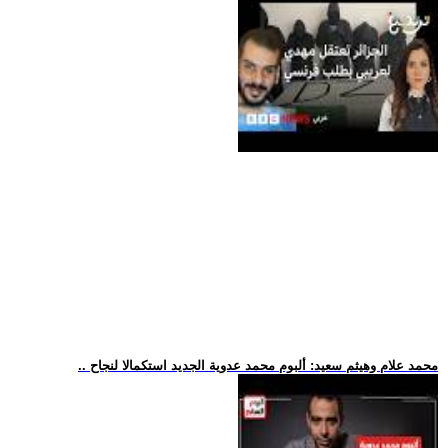
.. محمد علام وهيثم سعيد: ألبوم محمد عدوية الجديد استكمالا لنجاح