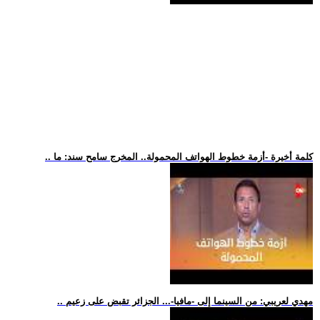
.. كلمة أخيرة -أزمة خطوط الهواتف المحمولة.. المخرج سامح سند: ما
.. مهدي لعريبي: من السينما إلى -مافيا-... الجزائر تقبض على زعيم