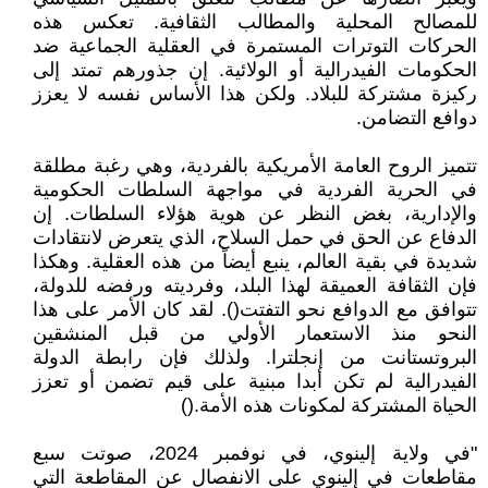
للمصالح المحلية والمطالب الثقافية. تعكس هذه
الحركات التوترات المستمرة في العقلية الجماعية ضد
الحكومات الفيدرالية أو الولائية. إن جذورهم تمتد إلى
ركيزة مشتركة للبلاد. ولكن هذا الأساس نفسه لا يعزز
دوافع التضامن.
تتميز الروح العامة الأمريكية بالفردية، وهي رغبة مطلقة
في الحرية الفردية في مواجهة السلطات الحكومية
والإدارية، بغض النظر عن هوية هؤلاء السلطات. إن
الدفاع عن الحق في حمل السلاح، الذي يتعرض لانتقادات
شديدة في بقية العالم، ينبع أيضاً من هذه العقلية. وهكذا
فإن الثقافة العميقة لهذا البلد، وفرديته ورفضه للدولة،
تتوافق مع الدوافع نحو التفتت(). لقد كان الأمر على هذا
النحو منذ الاستعمار الأولي من قبل المنشقين
البروتستانت من إنجلترا. ولذلك فإن رابطة الدولة
الفيدرالية لم تكن أبدا مبنية على قيم تضمن أو تعزز
الحياة المشتركة لمكونات هذه الأمة.()
"في ولاية إلينوي، في نوفمبر 2024، صوتت سبع
مقاطعات في إلينوي على الانفصال عن المقاطعة التي