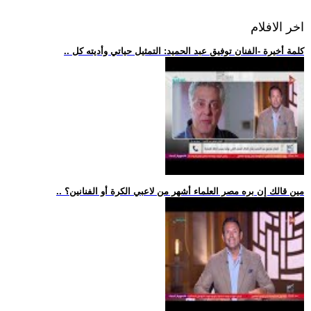
اخر الافلام
.. كلمة أخيرة -الفنان توفيق عبد الحميد: التمثيل حياتي وأديته كل
.. مين قالك إن بره مصر العلماء أشهر من لاعبي الكرة أو الفنانين؟