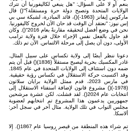
بنعم أو لا على السؤال: "هل ينبغي لكاليفورنيا أن تترك
الولايات المتحدة وتصبح دولة حرة ومستقلة؟"() قال
ماركوس إيفانز (1963-)()، قائد المبادرة، لشبكة سي بي
إس نيوز: "نعتقد أن الوقت قد حان الآن لخروج كاليفورنيا.
نحن في وضع أفضل لتحقيقه مقارنةً بعام 2016"(). وكان
قد حاول بالفعل نفس الإجراء خلال فترة ولاية ترامب
الأولى، دون أن يصل إلى مرحلة الالتماس. الآن تم ذلك.
دعونا ننظر أيضًا إلى ولاية تكساس على سبيل المثال.
غادر المكسيك بحرية ليصبح مستقلاً (1836)() قبل أن يتم
ضمه دون استئناف إلى الولايات المتحدة في عام 1845.
وقد اكتسبت حركة الاستقلال في تكساس رؤية حقيقية.
في مارس 2023، قدم ممثل الولاية برايان سلاتون
(1978-)() مشروع قانون لإضافة استفتاء الاستقلال إلى
انتخابات عام 2024(). لقد فشلت. لكن عشرة مرشحين
جمهوريين يدعمون هذا المشروع تم انتخابهم لعضوية
مجلس النواب في تلك الولاية. مثال آخر في سجل آخر:
ألاسكا.
تم شراء هذه المنطقة من قيصر روسيا عام 1867(). إلا