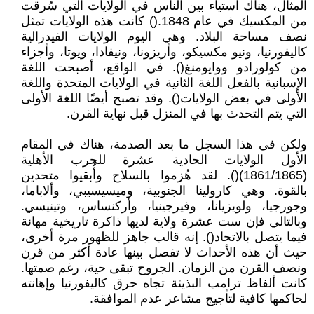
المثال، هناك استياء بين الناس في الولايات التي سُرقت
من المكسيك في عام 1848.() كانت هذه الولايات تمثل
نصف مساحة البلاد. وهي اليوم الولايات الفيدرالية
كاليفورنيا، ونيو مكسيكو، وأريزونا، ونيفادا، ويوتا، وأجزاء
من كولورادو ووايومنغ(). في الواقع، أصبحت اللغة
الإسبانية بالفعل اللغة الثانية في الولايات المتحدة واللغة
الأولى في بعض الولايات(). وقد تصبح أيضًا اللغة الأولى
التي يتم التحدث بها في المنزل قبل نهاية القرن.
ولكن في هذا السجل ما بعد الصدمة، هناك في المقام
الأول الولايات الحادية عشرة للحرب الأهلية
(1861/1865)(). لقد هُزموا بالسلاح وأُبقيوا متحدين
بالقوة. وهي كارولينا الجنوبية، وميسيسيبي، وألاباما،
وجورجيا، ولويزيانا، وفيرجينيا، وأركنساس، وتينيسي.
وبالتالي فإن ست عشرة ولاية لديها ذاكرة تاريخية مهانة
فيما يتصل بالاتحاد(). إنه قالب جاهز للظهور مرة أخرى،
حيث أن هذه الأحداث لا تفصل بينها عادة أكثر من قرن
ونصف القرن من الزمان. الجروح تبقى حية، رغم صمتها.
كانت ألفاظ ترامب البذيئة تجاه حرق كاليفورنيا وإهانته
لحاكمها كافية لتأجيج مشاعر عدم الموافقة.