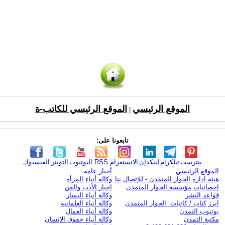
الموقع الرئيسي
الموقع الرئيسي للكاتب-ة
|
تابعونا على:
بنترست
تيلكرام
لينكدإن
الانستغرام
RSS
اليوتيوب
التويتر
الفيسبوك
الموقع الرئيسي
أخبار عامة
هيئة ادارة الحوار المتمدن - للإتصال بنا
وكالة أنباء المرأة
إحصائيات مؤسسة الحوار المتمدن
اخبار الأدب والفن
قواعد النشر
وكالة أنباء اليسار
ابرز كتاب / كاتبات الحوار المتمدن
وكالة أنباء العلمانية
يوتيوب التمدن
وكالة أنباء العمال
مكتبة التمدن
وكالة أنباء حقوق الإنسان