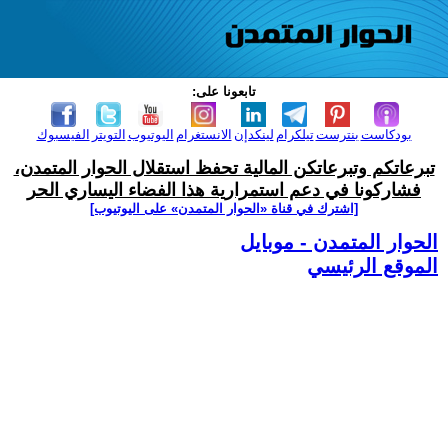
تابعونا على:
بودكاست
بنترست
تيلكرام
لينكدإن
الانستغرام
اليوتيوب
التويتر
الفيسبوك
تبرعاتكم وتبرعاتكن المالية تحفظ استقلال الحوار المتمدن،
فشاركونا في دعم استمرارية هذا الفضاء اليساري الحر
[اشترك في قناة ‫«الحوار المتمدن» على اليوتيوب]
الحوار المتمدن - موبايل
الموقع الرئيسي