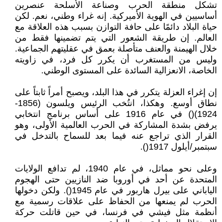
تشكل منطقة الحرب وصناعة الأسلحة عنصرين
أساسيين في الهوية الأميركية. إنه غراء وطني، نعم. لكن
حياة البلاد دائمًا على حافة التوازن بسبب هذه العلاقة مع
العالم. إن طريقة الشعور التي يتم تضمينها فقط من
خلال الهيمنة والعنف متأصلة بعمق في عقليتهم الجماعية.
وليس من المستغرب أن يكرر كل فرد، في زاويته
الخاصة، الانعزالية السائدة على المستوى الوطني.
إن إغراء العزلة يتكرر في هذا البلد، ويصبح أمراً ثابتاً على
نطاق أوسع. وهكذا، انتُخب الرئيس ويلسون (1856-
1924)() في عام 1916 على أساس برنامج انتخابي
يرفض بشدة المشاركة في الحرب العالمية الأولى، وهو
القرار الذي تراجع عنه فيما بعد للسماح بالتدخل في
سبتمبر/أيلول 1917().
وعلى نحو مماثل، في عام 1940، لم تدافع الولايات
المتحدة عن أحد في أوروبا ضد النازيين حتى الهجوم
الياباني على بيرل هاربور في عام 1945(). ولكن دخولها
الحرب لم يمنعها من الحفاظ على علاقات رسمية مع
أنظمة مثل فيشي في فرنسا، في حين قاتلت حركة