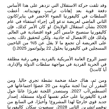
وقد تلقت حركة الاستقلال التي تزدهر على هذا الأساس
دفعة قوية بعد إهانات ترامب وتهديداته. أعطت
السلطات في كاليفورنيا الضوء الأخضر في يناير/كانون
الثاني الماضي لعريضة تدعو إلى إجراء استفتاء في عام
2028 بشأن استقلال الولاية(). لو كان الأمر كذلك، فإن
كاليفورنيا ستصبح خامس أكبر قوة اقتصادية في العالم.
ولذلك فإن الانفصال له جاذبية. ولكن لتحقيق ذلك، يجب
على العريضة أن تجمع ما لا يقل عن 5% من الناخبين
المسجلين في كاليفورنيا بحلول 22 يوليو/تموز 2025.()
تتميز الروح العامة الأمريكية بالفردية، وهي رغبة مطلقة
في الحرية الفردية في مواجهة سلطات الدولة والإدارة،
أيا كانت()
ومن ثم، هناك حملة ضخمة نشطة تجري حاليا. ومن
المقرر أن تبدأ لجنة مكونة من 20 عضوًا اجتماعاتها في
أغسطس/آب 2027. وستصدر اللجنة تقريرًا عامًا حول
قدرة كاليفورنيا على حكم نفسها كدولة مستقلة. إصدار
جديد قوي خارجيًا لهذا المشروع! وأخيرًا، في السابع من
نوفمبر/تشرين الثاني 2028، سيصوت سكان كاليفورنيا