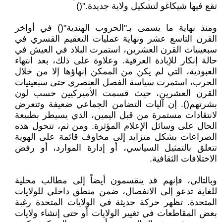
تقع فيها شيكاغو لتشكيل ولاية جديدة."()
ومنذ نهاية ما يسمى بـ"الحروب الهندية"() في أواخر
القرن التاسع عشر ونهاية عمليات التعقيم القسري في
سبعينيات القرن العشرين، استمرت البلاد في العيش في
حالة إنكار للإبادة العرقية. وعلاوة على ذلك، بعد انتهاء
العبودية، التي لم يكن من الممكن إنهاؤها إلا من خلال
الحرب، استمرت سياسة الفصل العنصري حتى سبعينيات
القرن العشرين، حيث قسمت الأميركيين حسب لون
بشرتهم(). إن آليات التضامن الجماعي ضعيفة وتتعرض
لانتقادات مستمرة من قبل اليمين، الذي يسيطر بطبيعة
الحال على وسائل الإعلام المؤثرة. ومن ثم، تتحول هذه
الصراعات بشكل متزايد إلى مخاوف قائمة على الهوية
تتعلق بالتمثيل السياسي، أو إدارة الموارد، أو رفض
الاختلافات الثقافية.
وبالتالي، فإنهم قد ينقسمون أيضاً إلى مطالب محلية
للغاية تدعو إلى الانفصال، ضمن منطق داخلي للولايات
المتحدة. تظهر حركة حديثة في الولايات المتحدة رغبة
بعض المقاطعات في تغيير الولايات أو حتى إنشاء ولايات