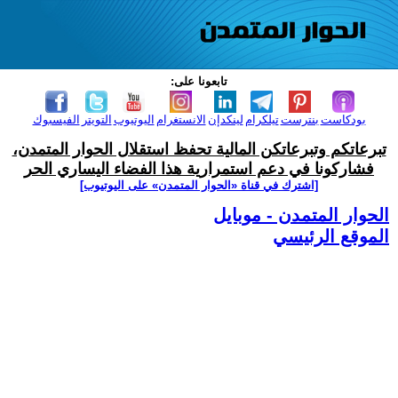
تابعونا على:
بودكاست
بنترست
تيلكرام
لينكدإن
الانستغرام
اليوتيوب
التويتر
الفيسبوك
تبرعاتكم وتبرعاتكن المالية تحفظ استقلال الحوار المتمدن،
فشاركونا في دعم استمرارية هذا الفضاء اليساري الحر
[اشترك في قناة ‫«الحوار المتمدن» على اليوتيوب]
الحوار المتمدن - موبايل
الموقع الرئيسي