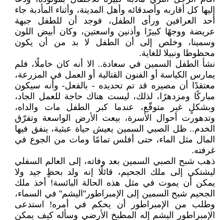
إليها كل أقاربه وأصدقائه وأهل المدينة، وأثناء المأدبة جاء
أحد العرافين ورأى الطفل، فوجد أن للطفل جبهة
عريضة ووجهًا كبيرًا وأذنين واسعتين، وكان أبيض اللون
وسمينا، وخلص إلى أن الطفل لا بد من أن يكون
محظوظا ونبيلا للغاية.
نشأ الطفل السمين في سعادة.. الا أنه كان خاملًا، فلم
يمارس الكياسة أو الفنون القتالية أو العمل في المزرعة،
معتقدًا أن مصيره قد تم تحديده - بالفعل- وأنه سيكون
مباركًا ومزدهرًا، لذلك، ليست هناك حاجة للعمل الجاد،
وبشكلٍ غير متوقّع، عندما كبر الطفل مات والداه،
وتدهورت أحوال الأسرة، بيعت الأرض الواسعة وتفرّق
الخدم.. ظل الصبي السمين يعيش حياة عبثية، ينفق فيها
المال مثل الماء، حتى أفلس تمامًا ومات من الجوع في
غرفته.
ذهب شبح الصبي السمين بعد وفاته، إلى العالم السفلي
ليشتكي إلى ملك الجحيم، قائلًا إنه ولد بحظٍ جيد ولا
يمكن أن يموت في مثل هذه الحالة البائسة! أخذ ملك
الجحيم شبح السمين إلى الإمبراطور"اليشم" في السماء،
وطلب من الإمبراطور أن يحكم في أمره! استدعى
الإمبراطور اليشم إله المطبخ الأرضي وسأله كيف يمكن