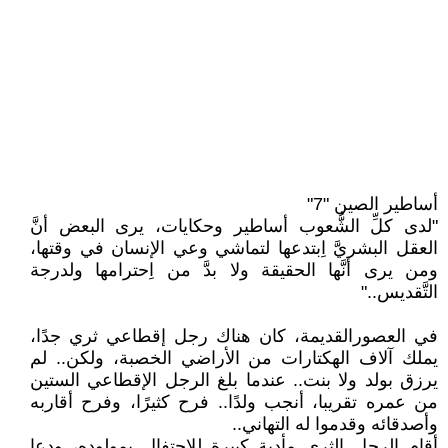
أساطير الصين "7"
"لدى كلِّ الشُّعوب أساطير وحكايات، يرى البعض أنَّ
العقل البشريَّ اِبتدعها لتماشي وعي الإنسان في وقتها،
ومن يرى أنَّها الحقيقة ولا بدَّ من اِحترامها ولدرجة
التَّقديس.."
في العصورالقديمة، كان هناك رجل إقطاعي ثري جدًا،
يملك آلاف الهكتارات من الأراضي الخصبة، ولكن.. لم
يرزق بولد ولا بنت.. عندما بلغ الرجل الإقطاعي الستين
من عمره تقريبا، أنجب ولدًا.. فرح كثيرًا، وفرح أقاربه
وأصدقائه وقدموا له التهاني..
أقام الرجل الثري مأدبة كبيرة للاحتفال بمولوده، ودعا