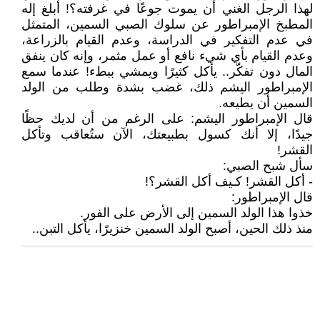
لهذا الرجل الغني أن يموت جوعًا في غرفته؟! أبلغ إله
المطبخ الإمبراطور عن سلوك الصبي السمين، المتمثل
في عدم التفكير في الدراسة، وعدم القيام بالزراعة،
وعدم القيام بأي شيء نافع أو عمل مثمر، وإنه كان ينفق
المال دون تفكّر.. يأكل كثيرًا ويمشي ببطء! عندما سمع
الإمبراطور اليشم ذلك، غضب بشدة وطلب من الولد
السمين أن يطيعه.
قال الإمبراطور اليشم: على الرغم من أن لديك حظًا
جيدًا، إلا أنك كسول بطبيعتك، الآن ستُعاقب وتأكل
القشر!
سأل شبح الصبي:
- أكل القشر! كـيف أكل القشر؟!
قال الإمبراطور:
خذوا هذا الولد السمين إلى الأرض على الفور.
منذ ذلك الحين، أصبح الولد السمين خنزيرًا، يأكل التبن..