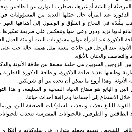
المرضيَّة أو البيئية أو غيرها، يضطرب التوازن بين الطاقتين ويخت
الذكورة عند المرأة حال حمّلها العديد من المسؤوليات في
 بشِّدّة في النجاح و التفوُّق و الوصول إلى أهدافها الغير ع
يانغ لديها تزيد ودون وعي منها وتنعكس على طريقة تفكيرها و
قة الذكورة عند المرأة بتولي مسؤوليات البيت أو بيئة العمل ال
الأنوثة عند الرجل في حالات معينة مثل هيمنة حالة حب على 
والتعاطف والحنان بالأبوّة.
 بين الزوجين السويين هي حلقة مغلقة بين طاقة الأنوثة والذك
فطرية وظيفتها تغذية طاقة الذكورة، و طاقة الذكورة الفطرية و
الأنوثة, وهذا أروع ما يمكن أن نجده بين أي شريكين.
 الين و اليانغ هو مفتاح الحياة الصحية و السليمة، و هذا الت
لال الاستماع إلى أجسامنا ومراقبة أحداث حياتنا.
القوية لليانغ تجذب وتنجذب للسلوكيات الضعيفة للين، وربما
ا الطاقتين و الطرفين, فالحيوانات المفترسة تنجذب للحيوانا
لطاقي للشخص نفسه يجعله متوازن في سلوكياته و أفكاره وأ