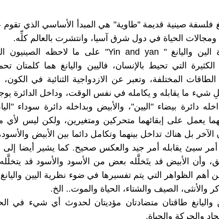
نغ فلسفة صينية قديمة "طاوية" هي المبدأ الأساسي الذي تقوم عل
مجالات الحياة في دول شرق آسيا، وانتشرت بالعالم كلِّه.
تقوم فكرة الين واليانغ " Yin and yan" على ما لاحظه ال
الكثيرة التي تحيط بالإنسان، فاليين واليانغ هما كلمتان تح
الطاقات المختلفة، وتعبر عن الازدواجية الثنائية في الكون، و
ِ شيء ما يقابله و يكامله في نفس الوقت، وداخل الدائرة يو
خله دائرة بيضاء "اليين"، والأبيض وبداخله دائرة سوداء "اليا
هما يعمل على إبقائهما متحركين ومتغيرين، ولكن ليس لأي م
لآخر بل هناك تداخل بينهما وتكامل دائما بين الأبيض والأسود،
أمر سيئ يقابله أمر جيد والعكس صحيح. كما يشير أيضا إلى أن
وأن الأبيض قد يتَخلَّله بعض من الأسود والأسود قد يتخلَّ
ن أهم الظواهر التي يتم تفسيرها في ضوء نظرية اليين واليانغ 
ذكر والأنثى، الصيف والشتاء، الحياة والموت.. الخ.
 واليانغ طاقتان متضادتان مؤديتان لحدوث أي شيء في الحي
جاد والحركة والحياة.