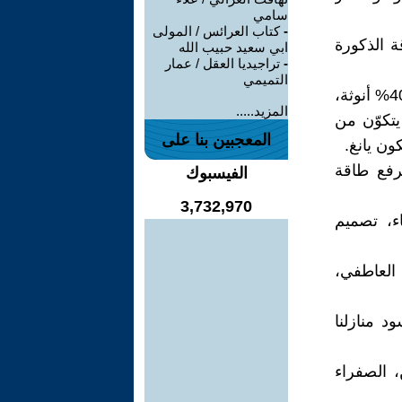
سامي
-
كتاب العرائس / المولى
ة الذكورة
ابي سعيد حبيب الله
-
تراجيديا العقل / عمار
التميمي
فطاقة المرأة 60% أنوثة و 40% ذكورَة، أما طاقة الرجل 60% ذكورَة و 40% أنوثة،
المزيد.....
يانغ 100%، فكل شيء يتكوّن من
المعجبين بنا على
ون يانغ.
يرفع طاقة
الفيسبوك
3,732,970
اء، تصميم
 العاطفي،
ت ورجال، لتسود منازلنا
، الصفراء