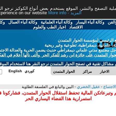
ة التصفح والنشر، الموقع يستخدم بعض أنواع الكوكيز نرجو النق
More info - المزيد
experience on our website
الفن
-
وكالة أنباء اليسار
-
وكالة أنباء العلمانية
-
وكالة أنباء العمال
-
وكا
الاقتصاد
-
اخبار الطب والعلوم
 الرئيسي لمؤسسة الحوار المتمدن
، علمانية، ديمقراطية، تطوعية وغير ربحية
ل مجتمع مدني علماني ديمقراطي حديث يضمن الحرية والعدالة الاجتم
حوار المتمدن على جائزة ابن رشد للفكر الحر والتى نالها أعلام في الفك
م مشاكل تقنية في تصفح الحوار المتمدن نرجو النقر هنا لاستخدام الموقع
كوردي
English
الاخبار
مراكز
الحوار المتمدن
لاجتماع
-
عقيل الخضري
- اليين واليانغ في الفلسفة الطاوية
 وتبرعاتكن المالية تحفظ استقلال الحوار المتمدن، فشاركونا 
استمرارية هذا الفضاء اليساري الحر