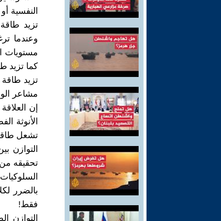
النفسية أو 
تزيد طاقة 
وعندما ترغب
مستويات ال
كما تزيد طا
تزيد طاقة 
مشاعر الود 
إن العلاقة
الأنوثة ال
تشعل طاقة 
التوازن بين
تحقيقه من خ
السلوكيات 
بالضرر لكل
فقط!
التوازن ا