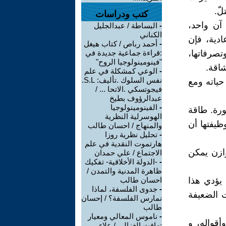
لّ.
كتب ودراسات
 آن واحد،
-
البساطة / عبدالجليل
الكناني
ادية، فإن
-
أحمد رباص / كتاب هيغل
تصرفاتها،
:قراءة جماعية جديدة في
"فينومينولوجيا الروح"
شاقة.
-
الوعي كمشكلة في علم
نفس السلوك .تأليف: S.L.
حياته ومع
فيجوتسكي .الاتحا ... /
عبدالرؤوف بطيخ
-
الفينومينولوجيا
ورة. طاقة
الهوسرلية النظرية
ظيفتها أن
والمنهاج / احسان طالب
-
تحليل نظرية روزا
هارتموت النقدية في علم
وازن يمكن
الاجتماع / علي حمدان
-
-الدولة الأخلاقية- تفكيك
ظاهرة المدنية والتمدن /
 يؤدي هذا
احسان طالب
-
جدوى الفلسفة، لماذا
ت الضعيفة
نمارس الفلسفة؟ / إحسان
طالب
-
ناموس المعالي ومعيار
قواله، و
تهافت الغزالي / علاء