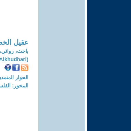
عقيل الخ
باحث، روائي،
(Aqeel Alkhudhari)
الحوار المتمدن-العدد: 8309 - 25
المحور: الفلس