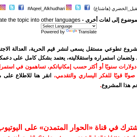
يل_الخضري (هاشتاغ)
Aqeel_Alkhudhari#
موضوع إلى لغات أخرى -
ate the topic into other languages
Powered by
Translate
شروع تطوعي مستقل يسعى لنشر قيم الحرية، العدالة الاجتم
. ولضمان استمراره واستقلاليته، يعتمد بشكل كامل على دعمك
دعمكم بمبلغ 10 دولارات سنويًا أو أكثر حسب إمكانياتكم، تساهمون في استم
وتًا قويًا للفكر اليساري والتقدمي
،
انقر هنا للاطلاع على 
م هذا المشروع
.
شترك في قناة «الحوار المتمدن» على اليوتيوب