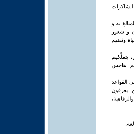
الشاكرات
مبالغ به و
زن و شعور
اة وثقتهم
يتملَّكهم
يهم هاجس
ى القواعد
ن، يعرفون
لرفاهية،
غة.