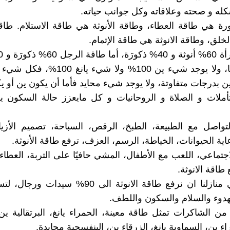
ه و صحته وعلاقاته وكل جوانب حياته.
رة هي طاقة العطاء، وطاقة الأنوثة هي طاقة الاستلام. طاق
خلق، وطاقة الانوثة هي طاقة الإتمام.
أو مايقاربها، ولا يوجد شيء ين 100% ولا شيء 
ين بدرجات متفاوتة، ولا يوجد شيء محايد فأما أن يكون ين أو يك
لتأملات و الصلاة و الروحانيات و كل مايعزز حالة السكون 
لتواصل مع الطبيعة، الطبخ، الرقص، السباحة، تصميم الأزي
اية الحيوانات، الخياطة، الرسم، العزف، ترفع طاقة الأنوثة.
اجتماعي، اللعب مع الأطفال، المشي حافيًا على التربة، العطاء
 طاقة الانوثة.
يفترض في منازلنا ان نرفع طاقة الانوثة الى 90% سيدا
هدوء والسلام والسكون واللطف.
ن الشاكرات تمثل طاقة معينة، الحمراء يانغ، البرتقالية ين
اء ين، السماوية يانغ، الزرقاء ين، البنفسجية محايدة.