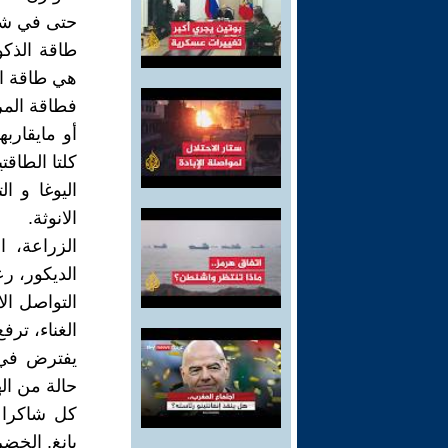
حتى في شكل
طاقة الذكو
هي طاقة ال
كلتا الطاقت
اليوغا و ا
الانوثة.
الزراعة، ا
الديكور، رع
التواصل ال
الغناء، ترفع
حالة من ال
كل شاكرا م
يانغ. الخضر