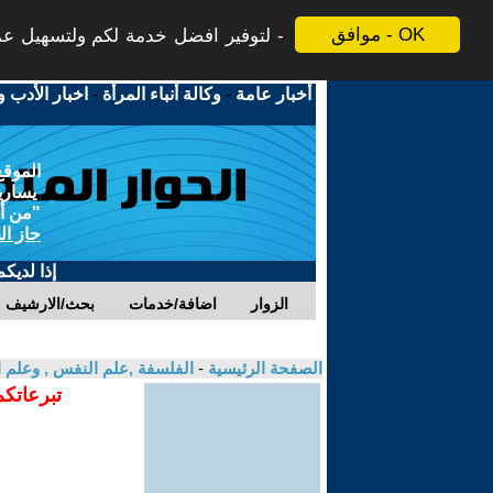
موافق - OK
لتوفير افضل خدمة لكم ولتسهيل عملي
أخبار عامة
-
وكالة أنباء المرأة
-
اخبار الأدب و
الموقع
يسارية
"من أج
حاز ال
إذا لديك
الزوار
اضافة/خدمات
بحث/الارشيف
الصفحة الرئيسية
-
الفلسفة ,علم النفس , وعلم ا
تبرعاتكم