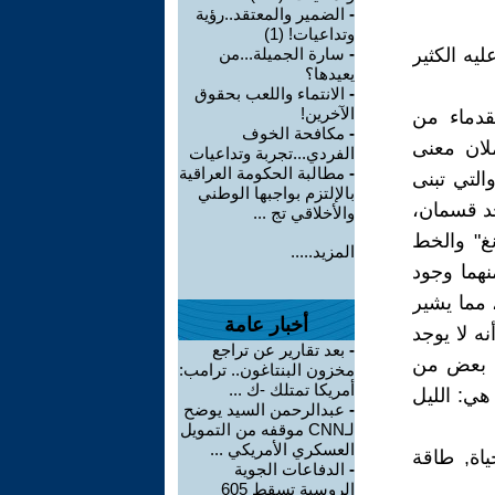
-
الضمير والمعتقد..رؤية
وتداعيات! (1)
يه الكثير
-
سارة الجميلة...من
يعيدها؟
-
الانتماء واللعب بحقوق
الآخرين!
صينيون القدماء من
-
مكافحة الخوف
ملان معنى
الفردي...تجربة وتداعيات
-
مطالبة الحكومة العراقية
التي تبنى
بالإلتزم بواجبها الوطني
جد قسمان،
والأخلاقي تج ...
نغ" والخط
المزيد.....
نهما وجود
 مما يشير
أخبار عامة
ه لا يوجد
-
بعد تقارير عن تراجع
له بعض من
مخزون البنتاغون.. ترامب:
أمريكا تمتلك -ك ...
هي: الليل
-
عبدالرحمن السيد يوضح
لـCNN موقفه من التمويل
العسكري الأمريكي ...
اة, طاقة
-
الدفاعات الجوية
الروسية تسقط 605