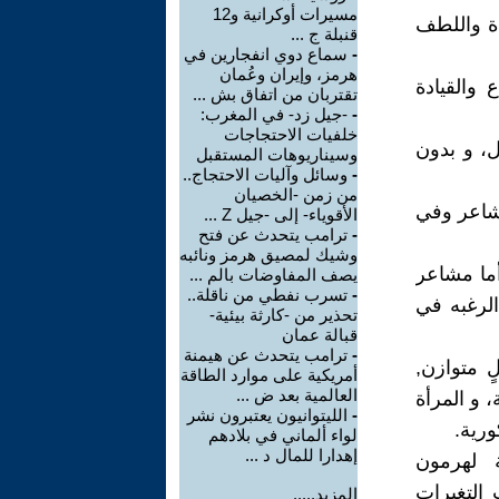
مسيرات أوكرانية و12
دة واللطف
قنبلة ج ...
-
سماع دوي انفجارين في
هرمز، وإيران وعُمان
 والقيادة
تقتربان من اتفاق بش ...
-
-جيل زد- في المغرب:
خلفيات الاحتجاجات
ل، و بدون
وسيناريوهات المستقبل
-
وسائل وآليات الاحتجاج..
من زمن -الخصيان
مشاعر وفي
الأقوياء- إلى -جيل Z ...
-
ترامب يتحدث عن فتح
وشيك لمصيق هرمز ونائبه
أما مشاعر
يصف المفاوضات بالم ...
-
تسرب نفطي من ناقلة..
 الظهور الرغبه في
تحذير من -كارثة بيئية-
قبالة عمان
-
ترامب يتحدث عن هيمنة
ٍ متوازن,
أمريكية على موارد الطاقة
العالمية بعد ض ...
 و المرأة
-
الليتوانيون يعتبرون نشر
ورية.
لواء ألماني في بلادهم
إهدارا للمال د ...
ة لهرمون
التغيرات
المزيد.....