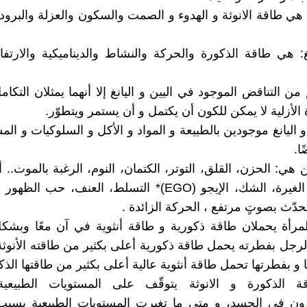
 هي طاقة الانوثة و الهدوء و الصمت والسكون والعزلة والبرو
غ: هي طاقة الذكورة والحركة والنشاط والديناميكية والارتفاع
ن التناقض الموجود في اليين و اليانغ إلا أنهما يمثلان التكام
 الأزلية لا يمكن للكون أن يكتمل و أن يستمر ويتطوّر.
 اليانغ موجودين بالطبيعة و المواد و الأكل و السلوكيات و ال
ا.
هي: الحزن، القلق، التوتر، الكتمان، النوم، الرغبة بالموت.. 
اليانغ هي: الغيرة، الشك، الإيجو (EGO)* التسلط، العنف، حب
حدّث بصوتٍ مرتفع ، الحركة الزائدة .
مرأة يحملان طاقة ذكورية و طاقة أنثوية في آن معًا وبشكل
لرجل بفطرته يحمل طاقة ذكورية أعلى بكثير من طاقته الأنوثة،
و بفطرتها تحمل طاقة أنثوية عالية أعلى بكثير من طاقتها الذك
ة الذكورة و الانوثة يتوقّف على المستويات الطبيعي
رون في الجسد، و متى ما تغيرت المستويات الطبيعية بسبب 