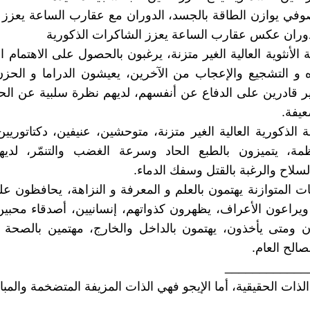
في يوازن الطاقة بالجسد، الدوران مع عقارب الساعة يعزز 
الدوران عكس عقارب الساعة يعزز الشاكرات الذكورية
الأنثوية العالية الغير متزنة، يرغبون بالحصول على الاهتمام ال
اه و التشجيع والإعجاب من الآخرين، يعيشون الدراما و الح
ر قادرين على الدفاع عن أنفسهم، لديهم نظرة سلبية عن الحي
يفة.
الذكورية العالية الغير متزنة، متوحشين، عنيفين، دكتاتوريين، 
مة، يتميزون بالطبع الحاد وسرعة الغضب والتنمّر، لد
لسلاح والرغبة بالقتل وسفك الدماء.
ت المتوازنة يهتمون بالعلم و المعرفة و النزاهة، يحافظون عل
 ويراعون الأعراف، يظهرون كذواتهم، إنسانيين، أصدقاء محبي
ومتى يأخذون، يهتمون بالداخل والخارج، مهتمين بالصحة وا
صالح العام.
____________
 الذات الحقيقية، أما الإيجو فهي الذات المزيفة المتضخمة والمبال