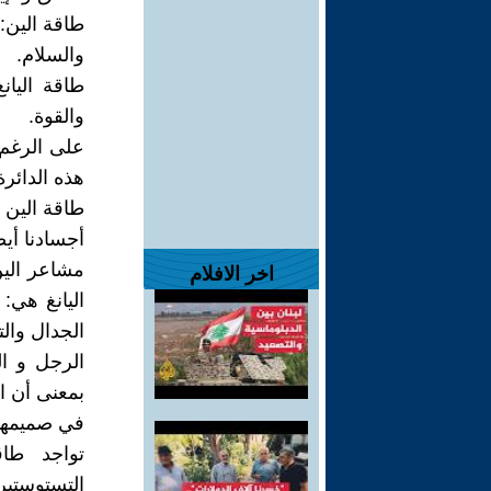
طاقة الين:
والسلام.
طاقة اليان
والقوة.
على الرغم م
هذه الدائرة
طاقة الين و
أجسادنا أيضً
مشاعر الين 
اخر الافلام
الجدال والت
الرجل و ال
بمعنى أن ا
في صميمها 
تواجد طاق
التستوستي