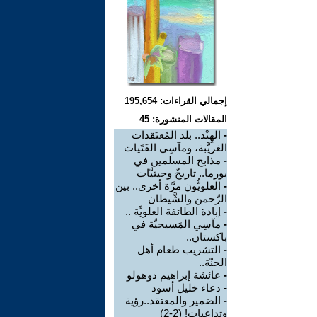
إجمالي القراءات: 195,654
المقالات المنشورة: 45
-
الهِنْد.. بلد المُعتَقدات
الغريَّبة، ومآسِي الفَتَيات
-
مذابح المسلمين في
بورما.. تاريخٌ وحيثيَّات
-
العلويُّون مرَّة أخرى.. بين
الرَّحمن والشَّيطان
-
إبادة الطائفة العلويَّة ..
-
مآسِي المَسيحيَّة في
باكستان..
-
التشريب طعام أهل
الجنّة..
-
عائشة إبراهيم دوهولو
-
دعاء خليل أسود
-
الضمير والمعتقد..رؤية
وتداعيات! (2-2)