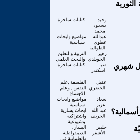
الثورية
وحيد
كتابات ساخرة
محمود
محمد
عبدالله
مواضيع وابحاث
عطوي
سياسية
الطوالبة
زهير
التربية والتعليم
الخويلدي
والبحث العلمي
سل شهري
ضيا
كتابات ساخرة
اسكندر
عقيل
الفلسفة ,علم
الخضري
النفس , وعلم
الاجتماع
سعاد
مواضيع وابحاث
عزيز
سياسية
أسمالية؟
عبد الله
ابحاث يسارية
الحريف
واشتراكية
وشيوعية
ة
جلبير
اليسار ,
الأشقر
الديمقراطية
والعلمانية في