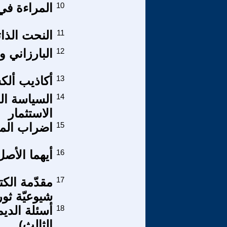
10
المراءة في 
11
النحت الذا
12
البارزاني 
13
أكاذيب ألكس
14
السياسة الع
الاستثمار
15
اضراب المع
16
أيهما الأصل
17
شيوعيّة ثوري
18
أسئلة الدي
الثالث)