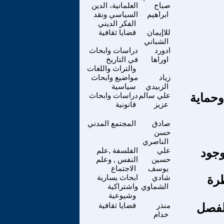
صباح
العلمانية، الدين
ابراهيم
السياسي ونقد
الفكر الديني
للاإيمان
قضايا ثقافية
الشباني
ادورد
دراسات وابحاث
اوراها
في التاريخ
والتراث واللغات
زياد
مواضيع وابحاث
الزبيدي
سياسية
وحماية
علي سالم
دراسات وابحاث
عزيز
قانونية
صادق
المجتمع المدني
حسن
الناصري
وجود
علي
الفلسفة ,علم
حسين
النفس , وعلم
يوسف
الاجتماع
نظرة
شادي
ابحاث يسارية
الشماوي
واشتراكية
وشيوعية
لفصل
منذر
قضايا ثقافية
خدام