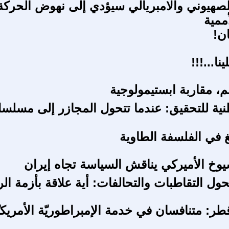
لصهيوني والامبريالي سيؤدي إلى نهوض الحركة 
أممية
ن!
ا...!!!
م، مقاربة ابستيمولوجية
طنية للتحقيق: عندما تتحول المجازر إلى مسل
نغ في الفلسفة الطاوية
خ الأميركي يناقش السياسة تجاه إيران
ول التقاطبات والتحالفات: أية علاقة بأزمة الر
طر: متنافسان في خدمة الإمبراطوريّة الأمريكيّ