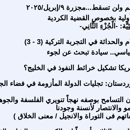
لن تسقط...مجزرة ٩/إبريل/٢٠٢٥
لية بخصوص القضية الكردية
ئِيَّة: -الْجُزْءِ الثَّانِي-
والحداثة في التجربة التركية (3 - 3)
اسي.. سيادة تبحث عن لجوء
ريكا تشكيل خرائط النفوذ في الخليج؟
ردستان: تجليات الدولة المأزومة في فضاء الجغ
التسامح بوصفه نهجاً تنويري الفلسفة والجوه
و والانتصار لأنسنة وجودنا
تهم فى التوراة والانجيل / معنى الخلاق )