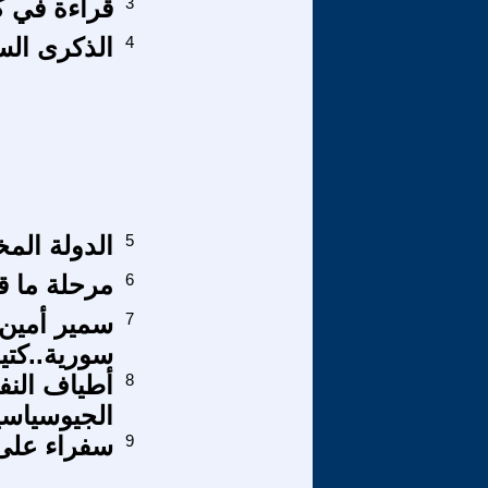
3
قراءة في ك
4
الذكرى السادسة ل
5
الدولة الم
6
مرحلة ما قب
7
سمير أمين 
سورية..كتي
8
أطياف النف
الجيوسياسي
9
سفراء على 