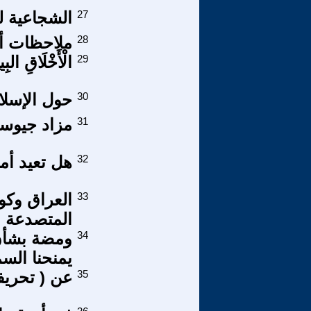
27
الشجاعية لم و
28
ملاحظات أو
29
الْأَخْلَاقِ البِي
30
حول الإسلام 
31
مزاد جيوسي
32
هل تعيد أم
33
العراق وكو
المتصدعة
34
ومضة بشأن 
يمنحنا السم
35
عن ( تحريفا