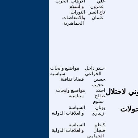
علي
الارهاب, الحرب
عمرون
والسلام
تاج السر
الثورات
عثمان
والانتفاضات
الجماهيرية
حيدر داخل
مواضيع وابحاث
الخزاعي
سياسية
حسين
قضايا ثقافية
عجيب
ي لاحتلال
احمد
مواضيع وابحاث
صالح
سياسية
سلوم
حولات
بوتان
السياسة
زيباري
والعلاقات الدولية
كاظم
السياسة
فنجان
والعلاقات الدولية
الحمامي