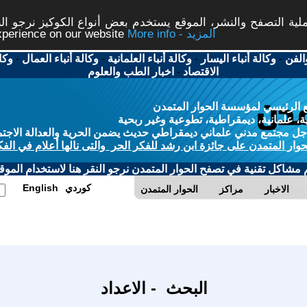
ة التصفح والنشر، الموقع يستخدم بعض أنواع الكوكيز نرجو النق
More info - المزيد
experience on our website
الفن
-
وكالة أنباء اليسار
-
وكالة أنباء العلمانية
-
وكالة أنباء العمال
-
وكا
الاقتصاد
-
اخبار الطب والعلوم
 الرئيسي لمؤسسة الحوار المتمدن
، علمانية، ديمقراطية، تطوعية وغير ربحية
ل مجتمع مدني علماني ديمقراطي حديث يضمن الحرية والعدالة الاجتم
حوار المتمدن على جائزة ابن رشد للفكر الحر والتى نالها أعلام في الفك
م مشاكل تقنية في تصفح الحوار المتمدن نرجو النقر هنا لاستخدام الموقع
كوردي
English
الاخبار
مراكز
الحوار المتمدن
البحث - الاعداد