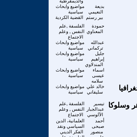
والديمقرطية
بديعة
مواضيع وابحاث
النعيمي
سياسية
بير رستم
القضية الكردية
حمودة
الفلسفة ,علم
المعناوي
النفس , وعلم
الاجتماع
عبدالله
مواضيع وابحاث
تركماني
سياسية
جليل
مواضيع وابحاث
إبراهيم
سياسية
المندلاوي
اسماء
مواضيع وابحاث
عيسى
سياسية
سلامه
رافيا
خالد علي
مواضيع وابحاث
سليفاني
سياسية
ر وسلوكا
تيسير
الفلسفة ,علم
عبدالجبار
النفس , وعلم
الآلوسي
الاجتماع
أحمد
العلمانية، الدين
صبحى
السياسي ونقد
منصور
الفكر الديني