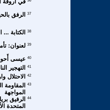
36
في أروقة ال
37
الرفق بالح
38
الكتابة ... 
39
لعنوان: تأ
40
عيسى أَحوش
41
التهجير الن
42
الاحتلال و
43
المقاومة ا
المواجهة
44
الرفيق بريا
المتحدة الأ