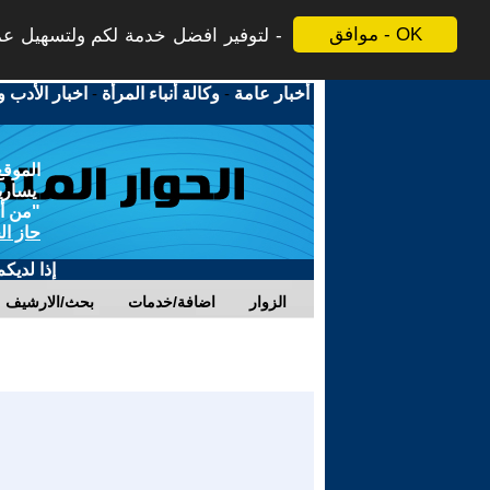
موافق - OK
لتوفير افضل خدمة لكم ولتسهيل عملي
أخبار عامة
-
وكالة أنباء المرأة
-
اخبار الأدب و
الموقع
يسارية
"من أج
حاز ال
إذا لديك
الزوار
اضافة/خدمات
بحث/الارشيف