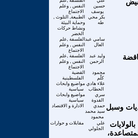
فيض
علي
الفلسفة ,علم
حسين
النفس , وعلم
يوسف
الاجتماع
بكر محي
الطبيعة, التلوث ,
طه
وحماية البيئة
ونشاط حركات
الخضر
سامي عبد
الفلسفة ,علم
العال
النفس , وعلم
الاجتماع
اقضة
وليد عبد
الفلسفة ,علم
الرحمن
النفس , وعلم
الاجتماع
محمود
القضية
كلّم
الفلسطينية
علاء هادي
مواضيع وابحاث
الحطاب
سياسية
سري
مواضيع وابحاث
القدوة
سياسية
ديات وسبل
حمدي
الادارة و الاقتصاد
سيد محمد
محمود
بالولايات
علي
مقابلات و حوارات
الجلولي
لمتصاعدة،