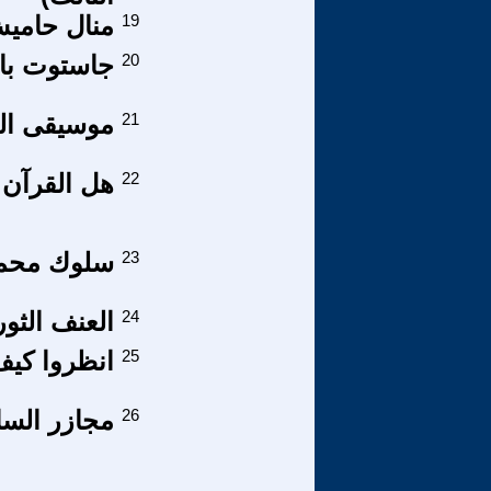
19
منال حاميش،
20
جاستوت باش
21
موسيقى الغ
22
هل القرآن
23
سلوك محمد 
24
العنف الثو
25
انظروا كيف
26
مجازر السا