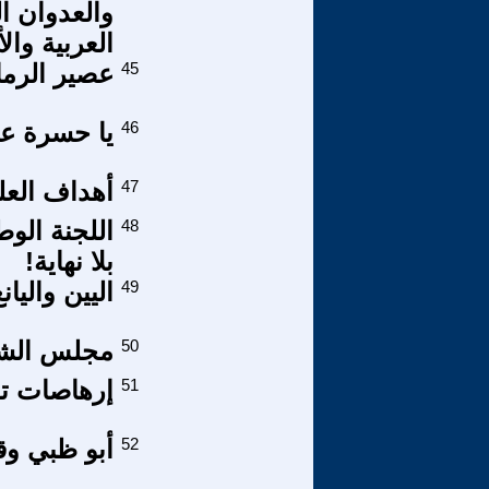
والعدوان ا
العربية وال
45
عصير الرما
46
يا حسرة علين
47
أهداف العل
48
اللجنة الو
بلا نهاية!
49
اليين واليا
50
مجلس الشيو
51
إرهاصات تح
52
أبو ظبي وق