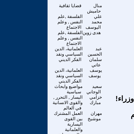
منال
قضايا ثقافية
حاميش
علي
الفلسفة ,علم
محمد
النفس , وعلم
اليوسف
الاجتماع
هدى زوين
الفلسفة ,علم
النفس , وعلم
الاجتماع
عبد
العلمانية، الدين
الحسين
السياسي ونقد
سلمان
الفكر الديني
عاتي
يوسف
العلمانية، الدين
يوسف
السياسي ونقد
الفكر الديني
سعيد
مواضيع وابحاث
الوجاني
سياسية
زراء!
خزامي
اليسار , التحرر ,
مبارك
والقوى الانسانية
في العالم
م
مهران
العمل المشترك
موشيخ
بين القوى
اليسارية
والعلمانية