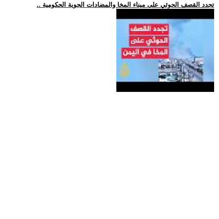
.. تجدد القصف الحوثي على ميناء المخا والمضادات الجوية الحكومية