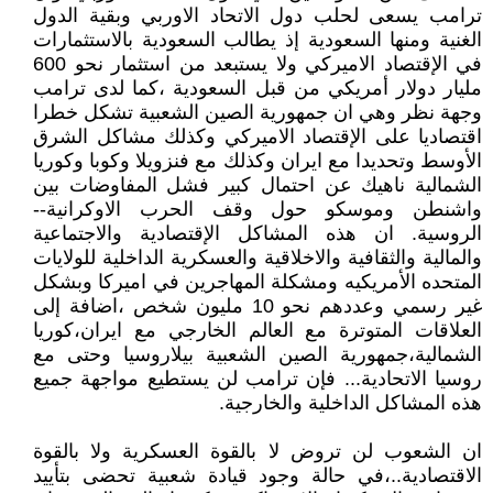
ترامب يسعى لحلب دول الاتحاد الاوربي وبقية الدول
الغنية ومنها السعودية إذ يطالب السعودية بالاستثمارات
في الإقتصاد الاميركي ولا يستبعد من استثمار نحو 600
مليار دولار أمريكي من قبل السعودية ،كما لدى ترامب
وجهة نظر وهي ان جمهورية الصين الشعبية تشكل خطرا
اقتصاديا على الإقتصاد الاميركي وكذلك مشاكل الشرق
الأوسط وتحديدا مع ايران وكذلك مع فنزويلا وكوبا وكوريا
الشمالية ناهيك عن احتمال كبير فشل المفاوضات بين
واشنطن وموسكو حول وقف الحرب الاوكرانية--
الروسية. ان هذه المشاكل الإقتصادية والاجتماعية
والمالية والثقافية والاخلاقية والعسكرية الداخلية للولايات
المتحده الأمريكيه ومشكلة المهاجرين في اميركا وبشكل
غير رسمي وعددهم نحو 10 مليون شخص ،اضافة إلى
العلاقات المتوترة مع العالم الخارجي مع ايران،كوريا
الشمالية،جمهورية الصين الشعبية بيلاروسيا وحتى مع
روسيا الاتحادية... فإن ترامب لن يستطيع مواجهة جميع
هذه المشاكل الداخلية والخارجية.
ان الشعوب لن تروض لا بالقوة العسكرية ولا بالقوة
الاقتصادية..،في حالة وجود قيادة شعبية تحضى بتأييد