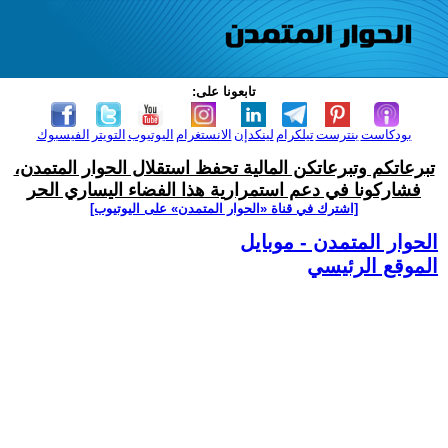
تابعونا على:
بودكاست
بنترست
تيلكرام
لينكدإن
الانستغرام
اليوتيوب
التويتر
الفيسبوك
تبرعاتكم وتبرعاتكن المالية تحفظ استقلال الحوار المتمدن،
فشاركونا في دعم استمرارية هذا الفضاء اليساري الحر
[اشترك في قناة ‫«الحوار المتمدن» على اليوتيوب]
الحوار المتمدن - موبايل
الموقع الرئيسي