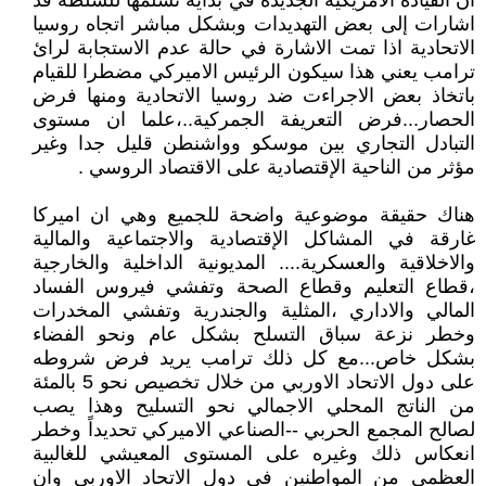
ان القيادة الأمريكية الجديدة في بداية تسلمها للسلطة قد
اشارات إلى بعض التهديدات وبشكل مباشر اتجاه روسيا
الاتحادية اذا تمت الاشارة في حالة عدم الاستجابة لرائ
ترامب يعني هذا سيكون الرئيس الاميركي مضطرا للقيام
باتخاذ بعض الاجراءت ضد روسيا الاتحادية ومنها فرض
الحصار...فرض التعريفة الجمركية..،علما ان مستوى
التبادل التجاري بين موسكو وواشنطن قليل جدا وغير
مؤثر من الناحية الإقتصادية على الاقتصاد الروسي .
هناك حقيقة موضوعية واضحة للجميع وهي ان اميركا
غارقة في المشاكل الإقتصادية والاجتماعية والمالية
والاخلاقية والعسكرية.... المديونية الداخلية والخارجية
،قطاع التعليم وقطاع الصحة وتفشي فيروس الفساد
المالي والاداري ،المثلية والجندرية وتفشي المخدرات
وخطر نزعة سباق التسلح بشكل عام ونحو الفضاء
بشكل خاص...مع كل ذلك ترامب يريد فرض شروطه
على دول الاتحاد الاوربي من خلال تخصيص نحو 5 بالمئة
من الناتج المحلي الاجمالي نحو التسليح وهذا يصب
لصالح المجمع الحربي --الصناعي الاميركي تحديداً وخطر
انعكاس ذلك وغيره على المستوى المعيشي للغالبية
العظمى من المواطنين في دول الاتحاد الاوربي وان