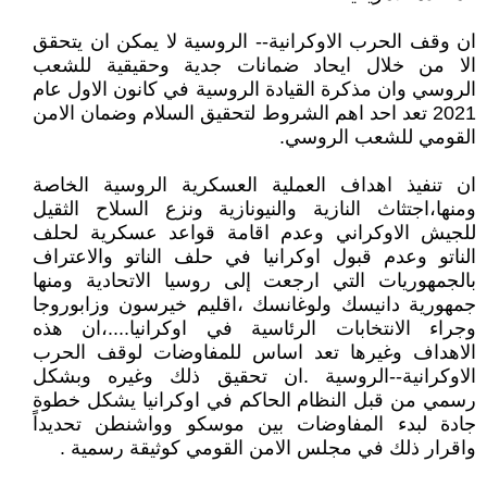
ان وقف الحرب الاوكرانية-- الروسية لا يمكن ان يتحقق
الا من خلال ايحاد ضمانات جدية وحقيقية للشعب
الروسي وان مذكرة القيادة الروسية في كانون الاول عام
2021 تعد احد اهم الشروط لتحقيق السلام وضمان الامن
القومي للشعب الروسي.
ان تنفيذ اهداف العملية العسكرية الروسية الخاصة
ومنها،اجتثاث النازية والنيونازية ونزع السلاح الثقيل
للجيش الاوكراني وعدم اقامة قواعد عسكرية لحلف
الناتو وعدم قبول اوكرانيا في حلف الناتو والاعتراف
بالجمهوريات التي ارجعت إلى روسيا الاتحادية ومنها
جمهورية دانيسك ولوغانسك ،اقليم خيرسون وزابوروجا
وجراء الانتخابات الرئاسية في اوكرانيا....،ان هذه
الاهداف وغيرها تعد اساس للمفاوضات لوقف الحرب
الاوكرانية--الروسية .ان تحقيق ذلك وغيره وبشكل
رسمي من قبل النظام الحاكم في اوكرانيا يشكل خطوة
جادة لبدء المفاوضات بين موسكو وواشنطن تحديداً
واقرار ذلك في مجلس الامن القومي كوثيقة رسمية .