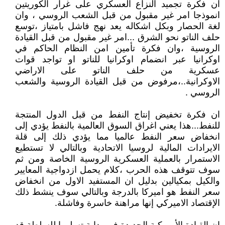
ان فكرة تجميد النزاع العسكري على غرار الكوريتين
انموذجا امر غير مقبول من قبل الشعب الروسي ، وان
لغة الحصار وبكل اشكاله يعد نهج فاشل بامتياز ،توسع
حلف الناتو نحو الشرق ...امر غير مقبول من قبل القيادة
الروسية ،وان فكرة تأمين امن النظام الحاكم في
اوكرانيا عبر انضمام اوكرانيا للناتو او تواجد قوات
عسكرية من حلف الناتو على الاراضي
الاوكرانية..،مرفوض من قبل القيادة الروسية والشعب
الروسي .
ان فكرة تخفيض إنتاج النفط من قبل الدول المنتجة
للنفط...هذا يعني اغراق السوق العالمية بالنفط يؤدي إلى
انخفاض سعر النفط عالميا مما يؤدي ذلك إلى قلة
الايرادات المالية لروسيا الاتحادية وبالتالي لا تستطيع
الاستمرار بالعملية العسكرية الروسية الخاصة ومن ثم
سوف تتوقف هذه الحرب ،كلام يحمل ازدواجية المعايير
والكيل بمكيالين بدليل ان المستفيد الاول من انخفاض
سعر النفط هو اميركا بالدرجة وبالتالي سوف ينشط ذلك
الإقتصاد الاميركي إنها مراهنة خاسرة وفاشلة.