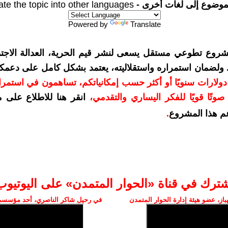
موضوع إلى لغات أخرى -
ate the topic into other languages
Powered by
Translate
شروع تطوعي مستقل يسعى لنشر قيم الحرية، العدالة الاجتم
. ولضمان استمراره واستقلاليته، يعتمد بشكل كامل على دعمك
دعمكم بمبلغ 10 دولارات سنويًا أو أكثر حسب إمكانياتكم، تساهمون في استم
وتًا قويًا للفكر اليساري والتقدمي
،
انقر هنا للاطلاع على 
م هذا المشروع
.
شترك في قناة «الحوار المتمدن» على اليوتيوب
ز، عضو هيئة إدارة الحوار المتمدن
في رحيل شاكر الناصري، أحد مؤسسي 