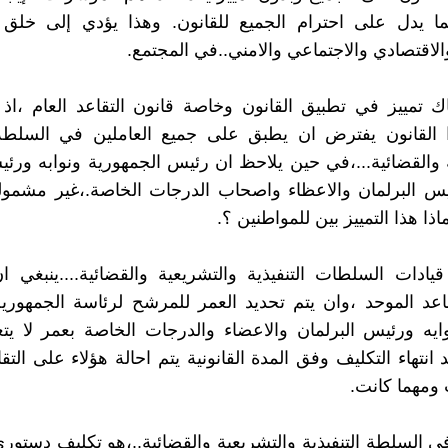
ا يدل على احترام الجميع للقانون. وهذا يؤدي إلى خلق ا
لاقتصادي والاجتماعي والامني..في المجتمع.
ك تمييز في تطبيق القانون وخاصة قانون التقاعد العام ،اذ
 القانون يفترض ان يطبق على جميع العاملين في السلطة ا
 والقضائية...،في حين يلاحظ ان رئيس الجمهورية ونوابه ورئي
يس البرلمان والاعظاء واصحاب الدرجات الخاصة.،غير مشمول
ماذا هذا التمييز بين للمواطنين ؟.
قيادات السلطات التنفيذية والتشريعية والقضائية....ينبغي 
قاعد الموحد ،وان يتم تحديد العمر للمرشح لرئاسة الجمهوري
عد انتهاء التكليف وفق المدة القانونية يتم احالة هؤلاء على الت
 ومهما كانت.
ي السلطة التنفيذية والتشريعية والقضائية..،هو تكليف دستوري