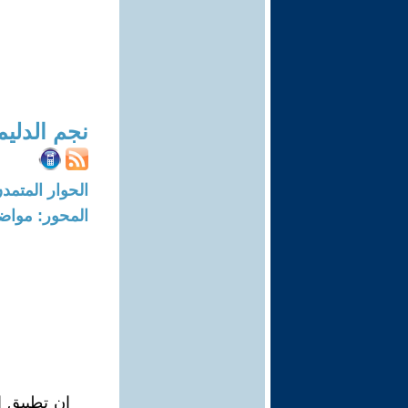
نجم الدلي
الحوار المتمدن-العدد: 8306 - 5
المحور: مواض
ان تطبيق ا