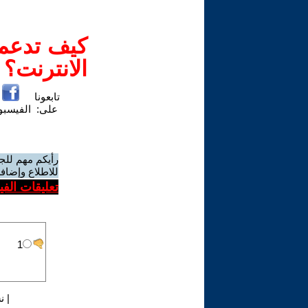
كيف تدعم-
الانترنت؟
تابعونا
على:
الفيسب
رأيكم مهم للج
للاطلاع وإضافة
تعليقات الف
|
ن