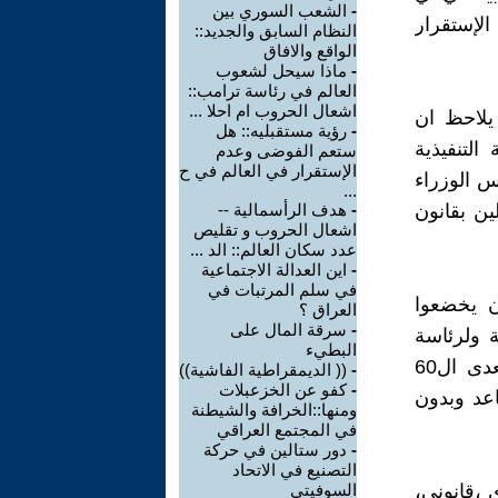
-
الشعب السوري بين
لإستقرار
النظام السابق والجديد::
الواقع والافاق
-
ماذا سيحل لشعوب
العالم في رئاسة ترامب::
اشعال الحروب ام احلا ...
 يلاحظ ان
-
رؤية مستقبليه:: هل
لتنفيذية
ستعم الفوضى وعدم
الإستقرار في العالم في ح
س الوزراء
...
ين بقانون
-
هدف الرأسمالية --
اشعال الحروب و تقليص
عدد سكان العالم:: الد ...
-
اين العدالة الاجتماعية
في سلم المرتبات في
ان يخضعوا
العراق ؟
-
سرقة المال على
ة ولرئاسة
البطيء
الوزراء ونوايه ورئيس البرلمان والاعضاء والدرجات الخاصة بعمر لا يتعدى ال60
-
(( الديمقراطية الفاشية))
-
كفو عن الخزعبلات
قاعد وبدون
ومنها::الخرافة والشيطنة
في المجتمع العراقي
-
دور ستالين في حركة
التصنيع في الاتحاد
 ،قانوني،
السوفيتي