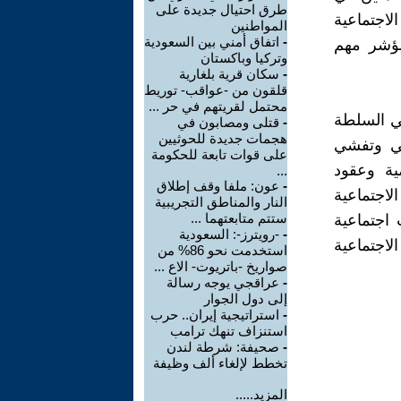
طرق احتيال جديدة على
لاجتماعية
المواطنين
-
اتفاق أمني بين السعودية
مؤشر مهم
وتركيا وباكستان
-
سكان قرية بلغارية
قلقون من -عواقب- توريط
محتمل لقريتهم في حر ...
في السلطة
-
قتلى ومصابون في
هجمات جديدة للحوثيين
قي وتفشي
على قوات تابعة للحكومة
ية وعقود
...
-
عون: ملفا وقف إطلاق
اجتماعية
النار والمناطق التجريبية
ستتم متابعتهما ...
 اجتماعية
-
-رويترز-: السعودية
اجتماعية
استخدمت نحو 86% من
صواريخ -باتريوت- الاع ...
-
عراقجي يوجه رسالة
إلى دول الجوار
-
استراتيجية إيران.. حرب
استنزاف تنهك ترامب
-
صحيفة: شرطة لندن
تخطط لإلغاء ألف وظيفة
المزيد.....