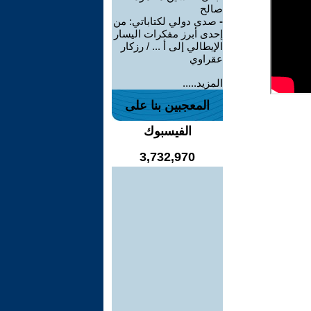
صالح
-
صدى دولي لكتاباتي: من
إحدى أبرز مفكرات اليسار
الإيطالي إلى أ ... / رزكار
عقراوي
المزيد.....
المعجبين بنا على
الفيسبوك
3,732,970