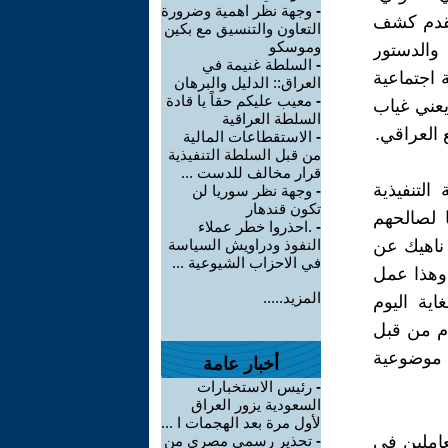
-
وجهة نظر اهمية وضرورة
يقدم كشف
التعاون والتنسيق مع بكين
وموسكو
والدستور
-
السلطة غنيمة في
 اجتماعية
العراق:: الدليل والبرهان
-
معيب عليكم حقاً يا قادة
يعني غياب
السلطة العراقية
ع العراقي.
-
الاستقطاعات المالية
من قبل السلطة التنفيذية
قرار مخالف للدست ...
لتنفيذية
-
وجهة نظر سوريا لن
تكون قندهار
ا لصالحهم
-
.احذروا خطر عملاء
 ناهيك عن
النفوذ ودراويش السياسة
في الاحزاب الشيوعية ...
.وهذا عمل
المزيد.....
اية اليوم
ام من قبل
 موضوعية
أخبار عامة
-
رئيس الاستخبارات
السعودية يزور العراق
لأول مرة بعد الهجمات ا ...
عاملين في
-
تحذير رسمي مصري من