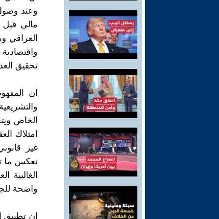
وعند وصول
مالي قبل ت
العراقي وه
واقتصادية 
تحقيق العدا
ان المفهو
والتشريعية
الخاص ويتح
امتلاك الع
غير قانوني
تعكس ما تم
الغالبية 
واضحة للجم
ان تطبيق ا