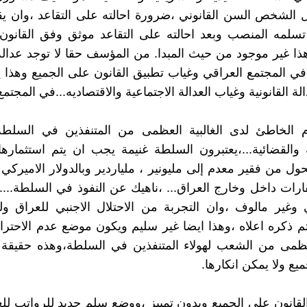
 الشخص السن القانوني ،ضرورة احالته على التقاعد ،وان 
سلمه المنصب وبعد احالته على التقاعد موثق وفق القانون 
ذا غير موجود من حيث المبدا. من المؤسف حقا لا توجد عدالة
في المجتمع العراقي وغياب تطبيق القانون على الجميع وهذا 
لة القانونية وغياب العدالة الاجتماعية والاقتصاديه...في المجتم
م الخاطئ لدى الغالبية العظمى من المتنفذين في السلطة ا
 والقضائية...،يعتبرون السلطة غنيمة يجب ان يتم استثماره
ول من فقير معدم إلى مليونير ، ملياردير وبالدولار الاميركي
قارات داخل وخارج العراق... ،ناهيك عن النفوذ في السلطة...
 وغير مالوف ،وان التجربة من الاحتلال الاجنبي للعراق ولغ
 ذكره اعلاه ،وهذا ايضا غير سليم ويكون موضع عدم الاحتر
العظمى من الشعب لهولاء المتنفذين في السلطة،وهذه حقيقة
يع ولا يمكن انكارها.
لقانون على الجميع وبدون تمييز ،ووضع سلم جديد للرواتب لل