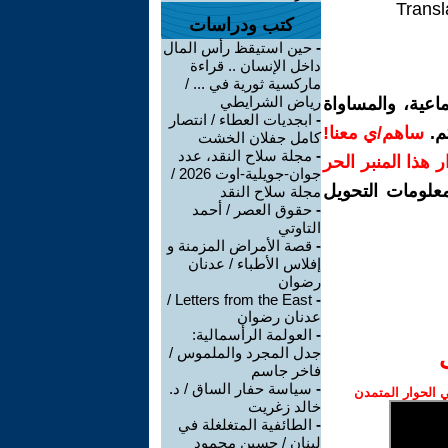
Transl
كتب ودراسات
-
حين استيقظ رأس المال
داخل الإنسان .. قراءة
ماركسية ثورية في ... /
رياض الشرايطي
اعية، والمساواة
-
ابجديات العطاء / انتصار
م.
ساهم/ي معنا!
كامل جفلان الخشت
-
مجلة سلاح النقد، عدد
رار هذا المنبر الحر
جوان-جويلية-اوت 2026 /
معلومات التحويل
مجلة سلاح النقد
-
حقوق العصر / أحمد
التاوتي
-
قصة الأمراض المزمنة و
إفلاس الأطباء / عدنان
رضوان
Letters from the East /
-
عدنان رضوان
-
العولمة الرأسمالية:
جدل المجرد والملموس /
فاخر جاسم
-
سياسة حفار الساق / د.
الحوار المتمدن
خالد زغريت
-
الطائفية المتغلغلة في
لبنان / حسين محمود