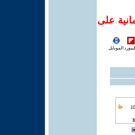
انية على
يبورد
الموبايل