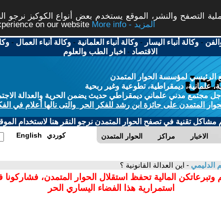
ة التصفح والنشر، الموقع يستخدم بعض أنواع الكوكيز نرجو النق
More info - المزيد
experience on our website
الفن
-
وكالة أنباء اليسار
-
وكالة أنباء العلمانية
-
وكالة أنباء العمال
-
وكا
الاقتصاد
-
اخبار الطب والعلوم
 الرئيسي لمؤسسة الحوار المتمدن
، علمانية، ديمقراطية، تطوعية وغير ربحية
ل مجتمع مدني علماني ديمقراطي حديث يضمن الحرية والعدالة الاجتم
حوار المتمدن على جائزة ابن رشد للفكر الحر والتى نالها أعلام في الفك
م مشاكل تقنية في تصفح الحوار المتمدن نرجو النقر هنا لاستخدام الموقع
كوردي
English
الاخبار
مراكز
الحوار المتمدن
 الدليمي
- اين العدالة القانونية ؟
 وتبرعاتكن المالية تحفظ استقلال الحوار المتمدن، فشاركونا 
استمرارية هذا الفضاء اليساري الحر