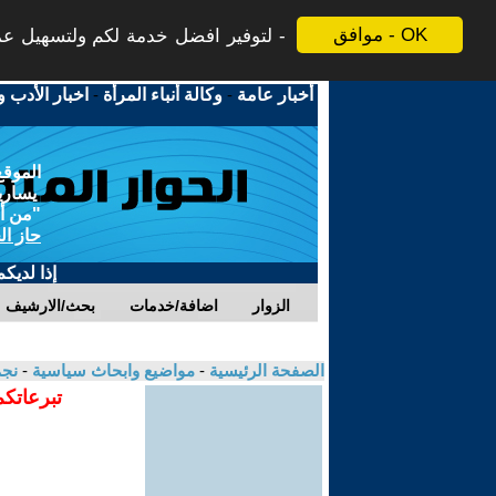
موافق - OK
لتوفير افضل خدمة لكم ولتسهيل عملي
أخبار عامة
-
وكالة أنباء المرأة
-
اخبار الأدب و
الموقع
يسارية
"من أج
حاز ال
إذا لديك
الزوار
اضافة/خدمات
بحث/الارشيف
الصفحة الرئيسية
-
مواضيع وابحاث سياسية
-
نجم
تبرعاتكم