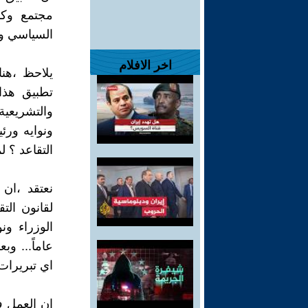
مجتمع وكم
السياسي وا
اخر الافلام
يلاحظ ،هنا
تطبيق هذا
والتشريعية
ونوايه ورئ
التقاعد ؟ ل
نعتقد ،ان 
لقانون الت
عاماً... وب
اي تبريرات
ان العمل ف