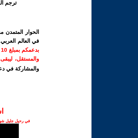
ترجم ال
الحوار المتمدن م
في العالم العربي
ب
والمستقل، ليبقى ص
والمشاركة في دع
ا‫
في رحيل جليل شهبا