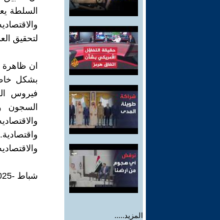
السلطة يعك
والاقتصاد
لتحقيق العد
ان ظاهرة ا
بشكل خاص 
فيروس الف
السجون وا
والاقتصادي
واقتصادية
والاقتصاديه
شباط -2025
المزيد.....