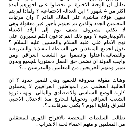
بدليل ان الوجبة الاخيرة لم يحصلوا على اجورهم لمدة
اكثر من 4 شهور ؟ اين العدالة الاجتماعية ؟ ولماذا لم يتم
تعيين هؤلاء مباشرة على الملاك الدائم ؟ وان مرتبات
المعلمين الجدد والذين تم تعينهم بأجور غير معقولة وهي
لا تكفي مصروف نصف يوم إلى اولاد الاغنياء
،الاوليغارشية ؟ ومع ذلك انتم تدعون انكم تسيرون على
نهج الامام على عليه السلام والحسين عليه السلام ؟
نقول لجميع المتنفذين في السلطة التنفيذية والتشريعية
والقضائية.،اعدلوا وانصفوا مع الشعب العراقي ومن
واجب الدولة ان تضمن حق العمل دستوريا للجميع وبدون
تمييز ومنهم الخريجين من المعلمين والمدرسين....؟
وهناك مقولة معروفة للجميع وهي للصبر حدود ؟ ان
الغالبية العظمى من المواطنين العراقيين لا يتحملون
كارثة الوضع السياسي والاقتصادي والمالي...ونهب ثروة
الشعب العراقي وتحويلها للخارج منذ الاحتلال الاجنبي
للعراق ولغاية اليوم ؟ يكفي سرقات...؟.
نطالب السلطات المختصة بالافراح الفوري للمعتقلين
من المعلمين و منهم اعضاء لجنة الاضراب .