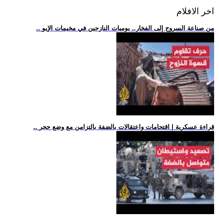
اخر الافلام
.. من صناعة السروج إلى الفخار.. يوميات النازحين في مخيمات الإيو
.. قراءة عسكرية | اقتحامات واعتقالات بالضفة بالتزامن مع وضع حجر