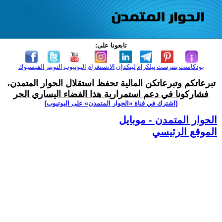
تابعونا على:
بودكاست
بنترست
تيلكرام
لينكدإن
الانستغرام
اليوتيوب
التويتر
الفيسبوك
تبرعاتكم وتبرعاتكن المالية تحفظ استقلال الحوار المتمدن،
فشاركونا في دعم استمرارية هذا الفضاء اليساري الحر
[اشترك في قناة ‫«الحوار المتمدن» على اليوتيوب]
الحوار المتمدن - موبايل
الموقع الرئيسي