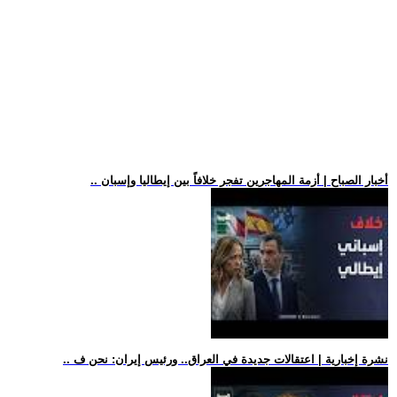
.. أخبار الصباح | أزمة المهاجرين تفجر خلافاً بين إيطاليا وإسبان
.. نشرة إخبارية | اعتقالات جديدة في العراق.. ورئيس إيران: نحن ف