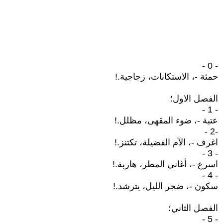
- 0 -
حمئة -، الاستكانات، زجاجية.!
الفصل الاول؛
- 1 -
عتبة -، ضوء المقهى، مظلل.!
-2 -
اغرف -، الآم الفضيلة، تكتنز.!
- 3 -
اسرع -، أغاني المطر، هاربة.!
- 4 -
سكون -، ضجر الليل، يترشد.!
الفصل الثاني؛
- 5 -