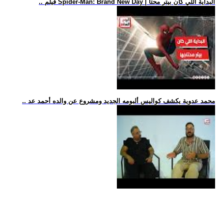
.. فيلم Spider-Man: Brand New Day | البداية اللي كان بيتر محتا
.. محمد عدوية يكشف كواليس ألبومه الجديد ومشروع عن والده أحمد عد