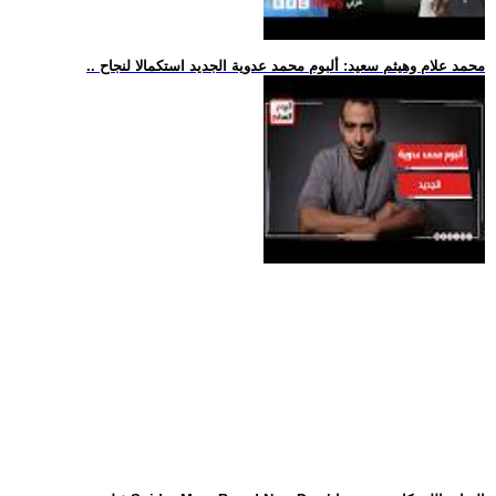
.. محمد علام وهيثم سعيد: ألبوم محمد عدوية الجديد استكمالا لنجاح