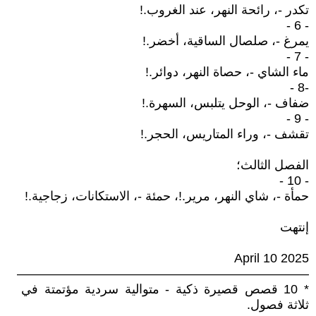
تكدر -، رائحة النهر، عند الغروب.!
- 6 -
يمرغ -، صلصال الساقية، أخضر.!
- 7 -
ماء الشاي -، حصاة النهر، دوائر.!
-8 -
ضفاف -، الوحل يتلبس، السهرة.!
- 9 -
تقشف -، وراء المتاريس، الحجر.!
الفصل الثالث؛
- 10 -
حمأة -، شاي النهر، مرير.!، حمئة -، الاستكانات، زجاجية.!
إنتهت
April 10 2025
———————————————————————
* 10 قصص قصيرة ذكية - متوالية سردية مؤتمتة في
ثلاثة فصول.