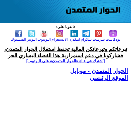
تابعونا على:
بودكاست
بنترست
تيلكرام
لينكدإن
الانستغرام
اليوتيوب
التويتر
الفيسبوك
تبرعاتكم وتبرعاتكن المالية تحفظ استقلال الحوار المتمدن،
فشاركونا في دعم استمرارية هذا الفضاء اليساري الحر
[اشترك في قناة ‫«الحوار المتمدن» على اليوتيوب]
الحوار المتمدن - موبايل
الموقع الرئيسي