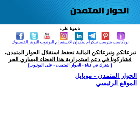
تابعونا على:
بودكاست
بنترست
تيلكرام
لينكدإن
الانستغرام
اليوتيوب
التويتر
الفيسبوك
تبرعاتكم وتبرعاتكن المالية تحفظ استقلال الحوار المتمدن،
فشاركونا في دعم استمرارية هذا الفضاء اليساري الحر
[اشترك في قناة ‫«الحوار المتمدن» على اليوتيوب]
الحوار المتمدن - موبايل
الموقع الرئيسي