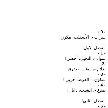
- 0 -
سراب -، الأسفلت، مكرر.!
الفصل الاول؛
- 1 -
سواد -، النخيل، أخضر.!
-2 -
ظلام -، العنب، يحترق.!
- 3 -
سكون -، القرط، حزين.!
- 4 -
صدغ -، الشيب، ذابل.!
الفصل الثاني؛
- 5 -