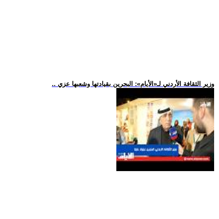
.. وزير الثقافة الأردني لـ«الأيام»: البحرين بقيادتها وشعبها عزي