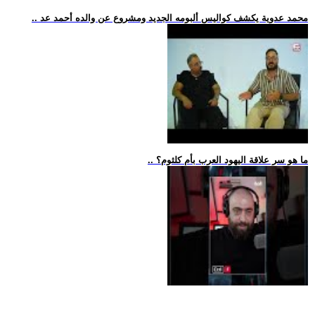
.. محمد عدوية يكشف كواليس ألبومه الجديد ومشروع عن والده أحمد عد
.. ما هو سر علاقة اليهود العرب بأم كلثوم؟