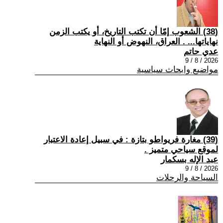
(38) الشعوب إمّا أن تكتب التاريخ، أو يكتب الزمن
نهاياتها... . العراق، النهوض أو النهاية
عدي حاتم
2026 / 8 / 9
مواضيع وابحاث سياسية
(39) مغارة فريواطو بتازة : في سبيل إعادة الاعتبار
لموقع سياحي متميز .
عبد الإله بسكمار
2026 / 8 / 9
السياحة والرحلات