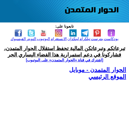
تابعونا على:
بودكاست
بنترست
تيلكرام
لينكدإن
الانستغرام
اليوتيوب
التويتر
الفيسبوك
تبرعاتكم وتبرعاتكن المالية تحفظ استقلال الحوار المتمدن،
فشاركونا في دعم استمرارية هذا الفضاء اليساري الحر
[اشترك في قناة ‫«الحوار المتمدن» على اليوتيوب]
الحوار المتمدن - موبايل
الموقع الرئيسي