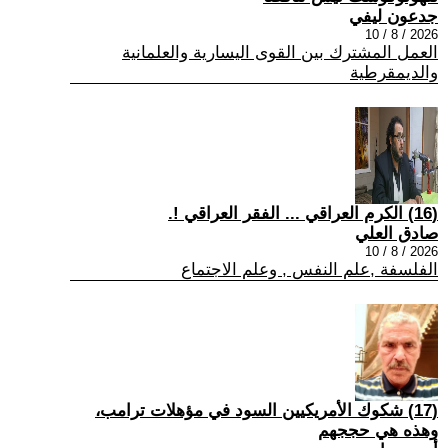
جدعون ليفي
2026 / 8 / 10
العمل المشترك بين القوى اليسارية والعلمانية
والديمقرطية
(16) الكرم العراقي ... الفقر العراقي !.
صادق العلي
2026 / 8 / 10
الفلسفة ,علم النفس , وعلم الاجتماع
(17) شكوك الأمريكيين السود في مؤهلات ترامب،
وهذه هي حججهم