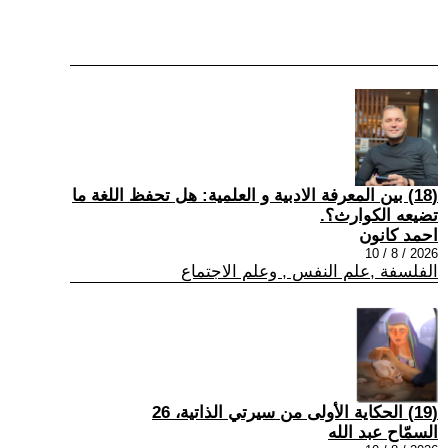
(18) بين المعرفة الادبية و العلمية: هل تحفظ اللغة ما
تضيعه الكوارث؟.
احمد كانون
2026 / 8 / 10
الفلسفة ,علم النفس , وعلم الاجتماع
(19) الحكاية الأولى من سيرتي الذاتية، 26
السمّاح عبد الله