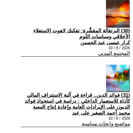
(30) البرتقالة المقشَّرة: تفكيك لاهوت الاستعلاء
الأخلاقي وسياسات اللوم
كرار عيسى عبد الحسين
2026 / 8 / 10
المجتمع المدني
(31) فوائد الدين.. قراءة في آلية الاستنزاف المالي
كأداة للاستعمار الداخلي : دراسة في استحواذ فوائد
الديون على الإيرادات العامة وإعادة إنتاج التبعية
محمد أحمد الصغير على عيد
2026 / 8 / 10
مواضيع وابحاث سياسية