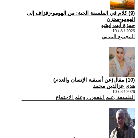
(9) كلام في الفلسفة الحية: من الهومو-زفزاف إلى
الهومو-مخزن
حمزة آيت إيشو
2026 / 8 / 10
المجتمع المدني
(10) مقال(عن أسبقية الإنسان والعدم)
هدى عزالدين محمد
2026 / 8 / 10
الفلسفة ,علم النفس , وعلم الاجتماع