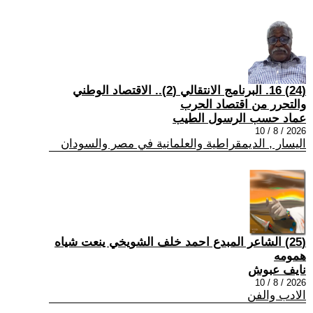
(24) 16. البرنامج الانتقالي (2).. الاقتصاد الوطني
والتحرر من اقتصاد الحرب
عماد حسب الرسول الطيب
2026 / 8 / 10
اليسار , الديمقراطية والعلمانية في مصر والسودان
(25) الشاعر المبدع احمد خلف الشويخي ينعت شياه
همومه
نايف عبوش
2026 / 8 / 10
الادب والفن