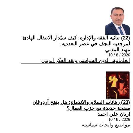
(22) ثنائية الفقه والإدارة: كيف سيُدار الانتقال الهادئ
لمرجعية النجف في عصر التعددية.
مهند المدني
2026 / 8 / 10
العلمانية، الدين السياسي ونقد الفكر الديني
(23) رهانات السلام والاندماج: هل يفتح أردوغان
صفحة جديدة مع حزب العمال؟
اريان علي احمد
2026 / 8 / 10
مواضيع وابحاث سياسية