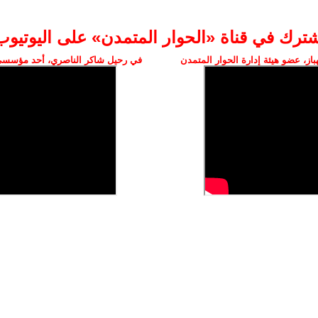
شترك في قناة «الحوار المتمدن» على اليوتيوب
ز، عضو هيئة إدارة الحوار المتمدن
في رحيل شاكر الناصري، أحد مؤسسي 