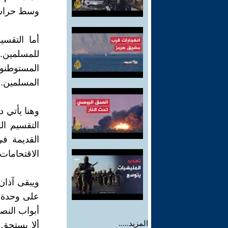
وسط حراسة
أما التقس
للمسلمين.
المستوطنو
المسلمين.
وهنا يأتي 
التقسيم ال
القديمة ف
الاقتحامات 
ويبقى آذان
على وحدة ا
أبواب النص
المزيد.....
ألا يستحق 