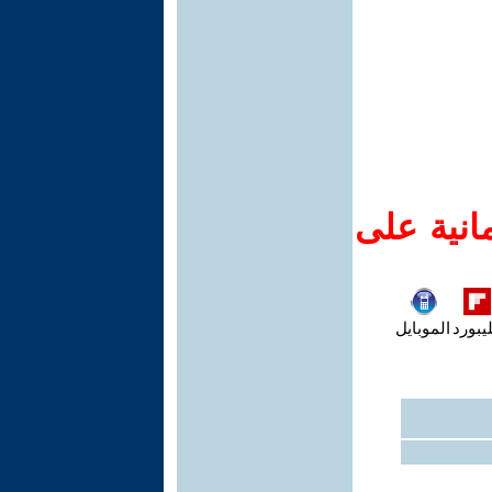
انية على
يبورد
الموبايل