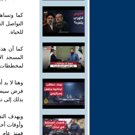
كما وتساهم
التواصل ال
للحياة.
كما أن هذه
المسجد ال
لمخططات خب
فرض سيطرت
بذلك إلى ت
ويهدف الت
وأوقات أخر