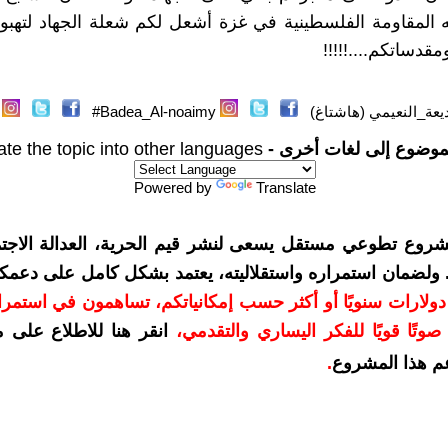
ته المقاومة الفلسطينية في غزة أشعل لكم شعلة الجهاد لتهبوا 
دساتكم....!!!!!
يعة_النعيمي (هاشتاغ)
Badea_Al-noaimy#
موضوع إلى لغات أخرى -
ate the topic into other languages
Powered by
Translate
شروع تطوعي مستقل يسعى لنشر قيم الحرية، العدالة الاجتم
. ولضمان استمراره واستقلاليته، يعتمد بشكل كامل على دعمك
دعمكم بمبلغ 10 دولارات سنويًا أو أكثر حسب إمكانياتكم، تساهمون في استم
وتًا قويًا للفكر اليساري والتقدمي
،
انقر هنا للاطلاع على 
م هذا المشروع
.