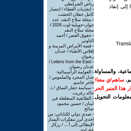
رياض الشرايطي
إلى إنقاذ
-
ابجديات العطاء / انتصار
كامل جفلان الخشت
-
مجلة سلاح النقد، عدد
جوان-جويلية-اوت 2026 /
مجلة سلاح النقد
-
حقوق العصر / أحمد
التاوتي
Transl
-
قصة الأمراض المزمنة و
إفلاس الأطباء / عدنان
رضوان
Letters from the East /
-
عدنان رضوان
اعية، والمساواة
-
العولمة الرأسمالية:
جدل المجرد والملموس /
م.
ساهم/ي معنا!
فاخر جاسم
-
سياسة حفار الساق / د.
رار هذا المنبر الحر
خالد زغريت
معلومات التحويل
-
الطائفية المتغلغلة في
لبنان / حسين محمود
صالح
-
صدى دولي لكتاباتي: من
إحدى أبرز مفكرات اليسار
الإيطالي إلى أ ... / رزكار
عقراوي