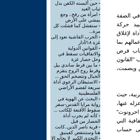
-
حين ألبسته الكفن بدل
ثياب العيد
-
امرأة من رفح.. وجع
 في الضفة
يمشي على الأرض
يد حركة
-
ستفشل كما فشلت كل
مرة...
اة لإغلاق
-
الحرب الفاشية تعود إلى
مالهم بما
غزة ١٨/آذار
-
القوانين الدولية
 باب فرض
والاتفاقيات تسقط في
 "القانون
وحل حصار غزة
-
ما بين قرط ساندي بيل
رس ويصمت،
وقرط روح الروح يتقزم
الخيال وتتضخم الحق ...
-
الاستيطان الرعوي أداة
سريعة لقضم الأراضي
الفلسطينية
ربية، حيث
-
البحث عن الهوية في
زله عنها،
رواية مرايا القدس-سفر
سقوط الأقنعة للكاتب ...
احرونوت"
-
كأنه لم يجرب أداة
افية التي
الحصار من قبل
-
قرية ناصر الدين..كانت
لى حساب
هنا وستنتفض كفينيق
-
التحدي الكبير لا يجابه إلا