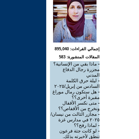
إجمالي القراءات: 895,040
المقالات المنشورة: 583
-
ماذا بقي من الإنسانية؟
مجزرة رجال الدفاع
المدني
-
ليلة حرق الكلمة
السادس من إبريل/٢٠٢٥
-
هل ستكون رمال موراغ
مقبرة أخرى؟؟
-
متى نكسر الأقفال
ونخرج من الأقفاص؟؟
-
مجازر الثالث من نيسان/
٢٠٢٥ في مدارس غزة
-
لماذا رفح؟؟
-
لو كانت جثة فرعون
تنطق لأخبرته بذلك.