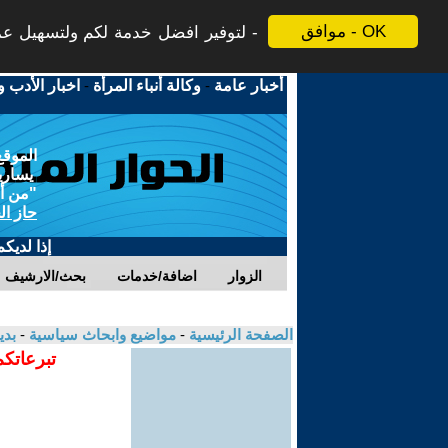
موافق - OK
لتوفير افضل خدمة لكم ولتسهيل عملي
أخبار عامة
-
وكالة أنباء المرأة
-
اخبار الأدب و
الموقع
يسارية
"من أج
حاز ال
إذا لديك
الزوار
اضافة/خدمات
بحث/الارشيف
الصفحة الرئيسية
-
مواضيع وابحاث سياسية
-
بدي
تبرعاتكم