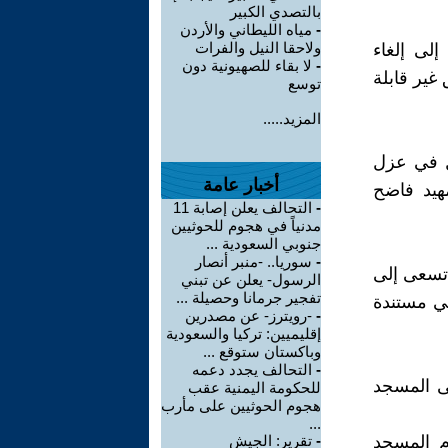
بالتصدي الكبير
-
مياه الليطاني والأردن
ولاحقا النيل والفرات
إلى إلغاء
-
لا بقاء للصهيونية دون
غير قابلة
توسع
المزيد.....
ال في عزل
أخبار عامة
هيد فاضح
-
التحالف يعلن إصابة 11
مدنياً في هجوم للحوثيين
جنوبي السعودية ...
-
سوريا.. -منبر أنصار
لاحتلال ومنذ احتلالها للقدس عام ٦٧ وهي تسعى إلى
الرسول- يعلن عن تبني
تفجير جرمانا وحصيلة ...
ي مستندة
-
-رويترز- عن مصدرين
إقليميين: تركيا والسعودية
وباكستان ستوقع ...
-
التحالف يجدد دعمه
ى المسجد
للحكومة اليمنية عقب
هجوم الحوثيين على مأرب
...
حام المسجد
-
تقرير: الجيش