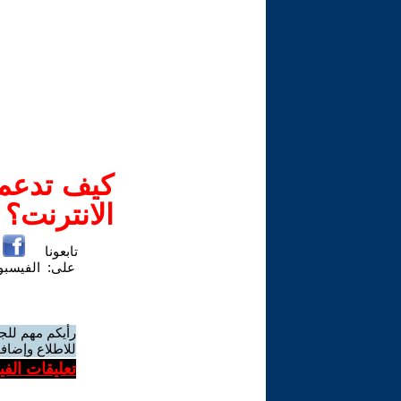
كيف تدعم-
الانترنت؟
تابعونا
على:
الفيسب
رأيكم مهم للج
للاطلاع وإضافة
تعليقات الف