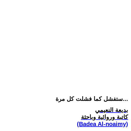
ستفشل كما فشلت كل مرة...
بديعة النعيمي
كاتبة وروائية وباحثة
(Badea Al-noaimy)