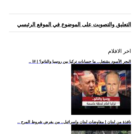
التعليق والتصويت على الموضوع في الموقع الرئيسي
اخر الافلام
.. البحر الأسود يشتعل.. ما حسابات تركيا بين روسيا والناتو؟ | #ا
.. نافذة من لبنان | مفاوضات لبنان وإسرائيل.. من يفرض شروط المرح