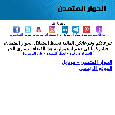
تابعونا على:
بودكاست
بنترست
تيلكرام
لينكدإن
الانستغرام
اليوتيوب
التويتر
الفيسبوك
تبرعاتكم وتبرعاتكن المالية تحفظ استقلال الحوار المتمدن،
فشاركونا في دعم استمرارية هذا الفضاء اليساري الحر
[اشترك في قناة ‫«الحوار المتمدن» على اليوتيوب]
الحوار المتمدن - موبايل
الموقع الرئيسي