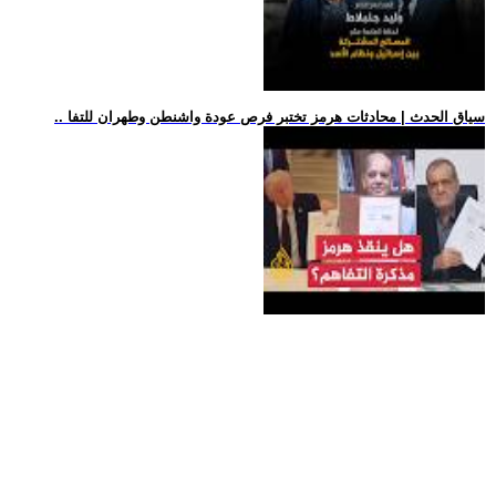
.. سياق الحدث | محادثات هرمز تختبر فرص عودة واشنطن وطهران للتفا