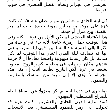
الفرنسي في الجزائر ونظام الفصل العنصري في جنوب
إفريقيا.
في ليلة الحادي والعشرين من رمضان عام ٢٠٢٥، كانت
غزة على موعد مع مجازر دموية جديدة، حيث لم يميز
القصف بين منزل أو خيمة.
هذا الاعتداء الوحشي لم يكن الأول من نوعه، لكنه وفي
هذا التوقيت حمل رمزية خاصة لأنه جاء في واحدة من
أكثر الليالي قدسية عند المسلمين، فهي ليلة وترية بمعنى
أنها قد تصادف ليلة القدر. اختيار هذا التوقيت لم يكن
صدفة، بل كان رسالة صهيونية واضحة مفادها أن لا حرمة
عندهم لمكان أو زمان، في محاولة لكسر الروح المعنوية
لشعبنا في غزة. لكن التاريخ لطالما أثبت إن مثل هذه
الجرائم لا تؤدي إلا إلى مزيد من التمسك بالمقاومة
والصمود.
وما جرى في هذه الليلة لم يكن معزولًا عن السياق العام
للصراع الفلسطيني الصهيوني.
فمنذ بداية القرن الحادي والعشرين، كانت غزة قد
تحولت إلى رمز للصمود الفلسطيني. بعد الانسحاب